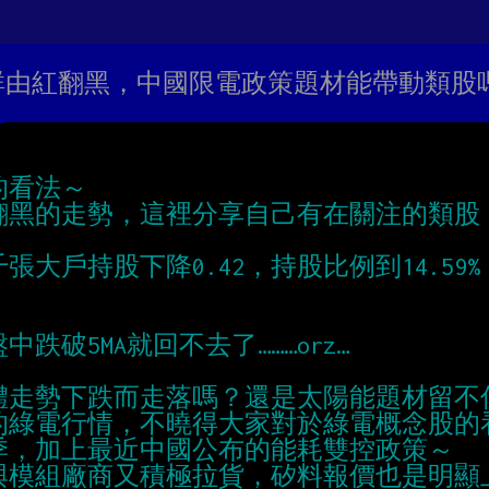
能族群由紅翻黑，中國限電政策題材能帶動類股