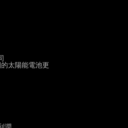


的太陽能電池更

潤
