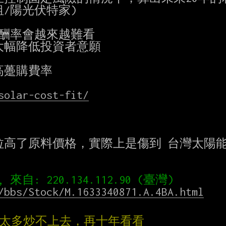
/陽光伏特家)

酬率會越來越難看

幅降低投資者意願

躉購費率

solar-cost-fit/
高了原料價格，實際上是傷到 台灣太陽能
/bbs/Stock/M.1633340871.A.4BA.html
也太多炒不上去，再十年看看