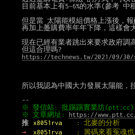
目前基本上有5~6%的水準(參考 中租
但是當 太陽能模組價格上漲後，報
再加上躉購費率年年下降，這樣會大
現在已經有業者跳出來要求政府調高
https://technews.tw/2021/09/30/
所以我認為中國大力發展太陽能，拉
※ 文章網址: 
https://www.ptt.cc
推 
x8051rva    
: 北麥的分析
→ 
x8051rva    
: 籌碼來看冤魂