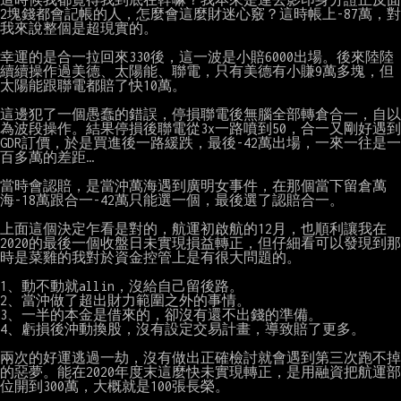
2塊錢都會記帳的人，怎麼會這麼財迷心竅？這時帳上-87萬，對
我來說整個是超現實的。

幸運的是合一拉回來330後，這一波是小賠6000出場。後來陸陸
續續操作過美德、太陽能、聯電，只有美德有小賺9萬多塊，但
太陽能跟聯電都賠了快10萬。

這邊犯了一個愚蠢的錯誤，停損聯電後無腦全部轉倉合一，自以
為波段操作。結果停損後聯電從3x一路噴到50，合一又剛好遇到
GDR訂價，於是買進後一路緩跌，最後-42萬出場，一來一往是一
百多萬的差距…

當時會認賠，是當沖萬海遇到廣明女事件，在那個當下留倉萬
海-18萬跟合一-42萬只能選一個，最後選了認賠合一。

上面這個決定乍看是對的，航運初啟航的12月，也順利讓我在
2020的最後一個收盤日未實現損益轉正，但仔細看可以發現到那
時是菜雞的我對於資金控管上是有很大問題的。

1、動不動就allin，沒給自己留後路。

2、當沖做了超出財力範圍之外的事情。

3、一半的本金是借來的，卻沒有還不出錢的準備。

4、虧損後沖動換股，沒有設定交易計畫，導致賠了更多。

兩次的好運逃過一劫，沒有做出正確檢討就會遇到第三次跑不掉
的惡夢。能在2020年度末這麼快未實現轉正，是用融資把航運部
位開到300萬，大概就是100張長榮。
