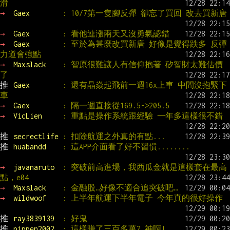
滑
→ 
Gaex        
: 10/7第一隻腳反彈 卻忘了買回 改去買新唐
→ 
Gaex        
: 看他連漲兩天又沒勇氣認錯
→ 
Gaex        
: 至於為甚麼改買新唐 好像是覺得跌多 反彈
力道會強點
→ 
Maxslack    
: 智原很難讓人有信仰抱著 矽智財太難估價
了
推 
Gaex        
: 還有晶焱起飛前一週16x上車 中間沒抱緊下
車
→ 
Gaex        
: 隔一週直接從169.5->205.5
→ 
VicLien     
: 重點是操作系統跟經驗 一年多這樣很不錯
推 
secrectlife 
: 扣除航運之外真的有點...
推 
huabandd    
: 這APP介面看了好不習慣........
→ 
javanaruto  
: 突破前高進場，我西瓜金就是這樣套在最高
點，e04
→ 
Maxslack    
: 金融股…好像不適合追突破吧…
→ 
wildwoof    
: 上半年航運下半年電子 今年真的很好操作
推 
ray3839139  
: 好鬼
推 
pippen2002  
: 這樣賺了三百多萬? 神啊!