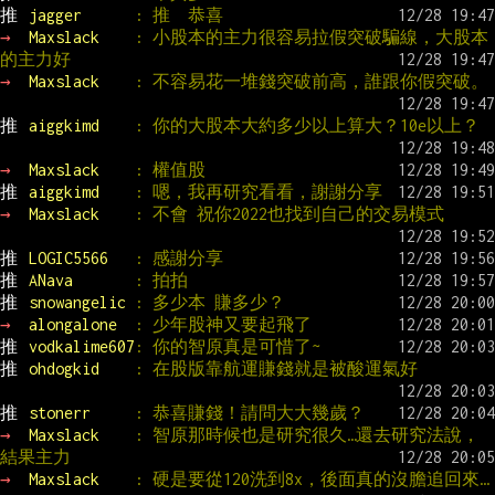
推 
jagger      
: 推  恭喜
→ 
Maxslack    
: 小股本的主力很容易拉假突破騙線，大股本
的主力好
→ 
Maxslack    
: 不容易花一堆錢突破前高，誰跟你假突破。
推 
aiggkimd    
: 你的大股本大約多少以上算大？10e以上？
→ 
Maxslack    
: 權值股
推 
aiggkimd    
: 嗯，我再研究看看，謝謝分享
→ 
Maxslack    
: 不會 祝你2022也找到自己的交易模式
推 
LOGIC5566   
: 感謝分享
推 
ANava       
: 拍拍
推 
snowangelic 
: 多少本 賺多少？
→ 
alongalone  
: 少年股神又要起飛了
推 
vodkalime607
: 你的智原真是可惜了~
推 
ohdogkid    
: 在股版靠航運賺錢就是被酸運氣好
推 
stonerr     
: 恭喜賺錢！請問大大幾歲？
→ 
Maxslack    
: 智原那時候也是研究很久…還去研究法說，
結果主力
→ 
Maxslack    
: 硬是要從120洗到8x，後面真的沒膽追回來…