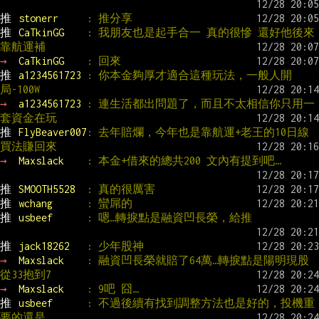
推 
stonerr     
: 推分享
推 
CaTkinGG    
: 我朋友也是起手合一 真的很慘 還好他後來
靠航運補
→ 
CaTkinGG    
: 回來
推 
a1234561723 
: 你本金夠厚才適合這種玩法，一般人開
局-100W
→ 
a1234561723 
: 連生活都出問題了，而且不太相信你只用一
套資金在玩
推 
FlyBeaver007
: 去年賠爛，今年也是靠航運+老王的10日線
買法賺回來
→ 
Maxslack    
: 本金+借來的總共200 文內有提到吧…
推 
SMOOTH5528  
: 真的很厲害
推 
wchang      
: 蠻屌的
推 
usbeef      
: 嗯…轉捩點是融資凹長榮，給推
推 
jack18262   
: 少年股神
→ 
Maxslack    
: 融資凹長榮就賠了64萬…轉捩點是陽明現股
從33抱到7
→ 
Maxslack    
: 9吧 囧…
推 
usbeef      
: 不過後續有找到調整方法也是好的，投機重
要的還是