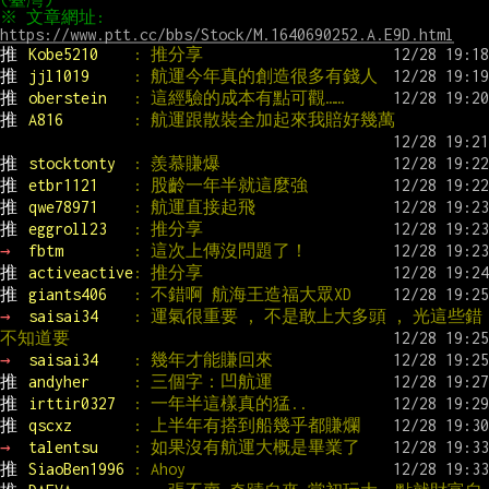
※ 文章網址: 
https://www.ptt.cc/bbs/Stock/M.1640690252.A.E9D.html
推 
Kobe5210    
: 推分享
推 
jjl1019     
: 航運今年真的創造很多有錢人
推 
oberstein   
: 這經驗的成本有點可觀……
推 
A816        
: 航運跟散裝全加起來我賠好幾萬
推 
stocktonty  
: 羨慕賺爆
推 
etbr1121    
: 股齡一年半就這麼強
推 
qwe78971    
: 航運直接起飛
推 
eggroll23   
: 推分享
→ 
fbtm        
: 這次上傳沒問題了！
推 
activeactive
: 推分享
推 
giants406   
: 不錯啊 航海王造福大眾XD
→ 
saisai34    
: 運氣很重要 , 不是敢上大多頭 , 光這些錯
不知道要
→ 
saisai34    
: 幾年才能賺回來
推 
andyher     
: 三個字：凹航運
推 
irttir0327  
: 一年半這樣真的猛..
推 
qscxz       
: 上半年有搭到船幾乎都賺爛
→ 
talentsu    
: 如果沒有航運大概是畢業了
推 
SiaoBen1996 
: Ahoy