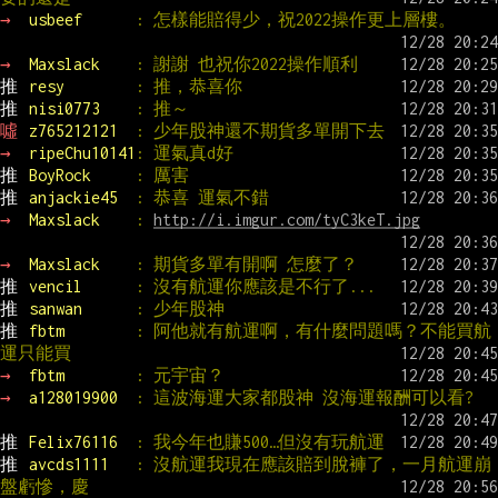
→ 
usbeef      
: 怎樣能賠得少，祝2022操作更上層樓。
→ 
Maxslack    
: 謝謝 也祝你2022操作順利
推 
resy        
: 推，恭喜你
推 
nisi0773    
: 推～
噓 
z765212121  
: 少年股神還不期貨多單開下去
→ 
ripeChu10141
: 運氣真d好
推 
BoyRock     
: 厲害
推 
anjackie45  
: 恭喜 運氣不錯
→ 
Maxslack    
: 
http://i.imgur.com/tyC3keT.jpg
→ 
Maxslack    
: 期貨多單有開啊 怎麼了？
推 
vencil      
: 沒有航運你應該是不行了...
推 
sanwan      
: 少年股神
推 
fbtm        
: 阿他就有航運啊，有什麼問題嗎？不能買航
運只能買
→ 
fbtm        
: 元宇宙？
→ 
a128019900  
: 這波海運大家都股神 沒海運報酬可以看?
推 
Felix76116  
: 我今年也賺500…但沒有玩航運
推 
avcds1111   
: 沒航運我現在應該賠到脫褲了，一月航運崩
盤虧慘，慶