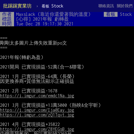
批踢踢實業坊
›
Stock
聯絡資訊
關於我們
看板
作者
Maxslack (靠近你還愛著我的溫度)
看板
Stock
標題
[心得] 2021年報 虧轉盈
時間
Tue Dec 28 19:17:30 2021
===

剛剛太多圖片上傳失敗重新po文

===

2021年報(轉虧為盈)

2021開局 已實現損益-52萬(合一&聯電)

2021 1月 已實現損益-64萬 (長榮)

因更換券商+質借無法顯示正確損益

https://i.imgur.com/emdc1Na.jpg
https://i.imgur.com/Ija0Eay.jpg
https://i.imgur.com/zQ1Tqvt.jpg
https://i.imgur.com/Z8YEGsB.jpg
中鋼是我爸的，所以要扣掉226946
