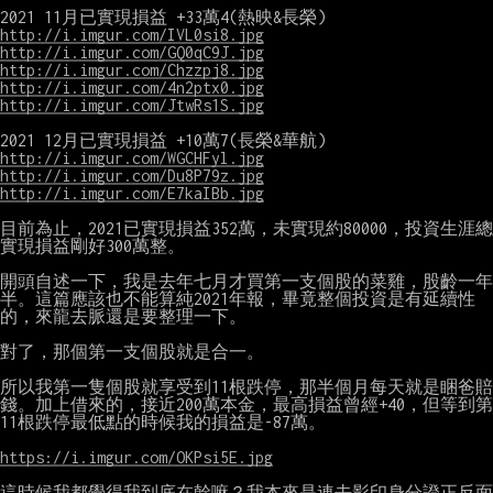
http://i.imgur.com/IVL0si8.jpg
http://i.imgur.com/GQ0qC9J.jpg
http://i.imgur.com/Chzzpj8.jpg
http://i.imgur.com/4n2ptx0.jpg
http://i.imgur.com/JtwRs1S.jpg
http://i.imgur.com/WGCHFyl.jpg
http://i.imgur.com/Du8P79z.jpg
http://i.imgur.com/E7kaIBb.jpg
目前為止，2021已實現損益352萬，未實現約80000，投資生涯總
實現損益剛好300萬整。

開頭自述一下，我是去年七月才買第一支個股的菜雞，股齡一年
半。這篇應該也不能算純2021年報，畢竟整個投資是有延續性
的，來龍去脈還是要整理一下。

對了，那個第一支個股就是合一。

所以我第一隻個股就享受到11根跌停，那半個月每天就是睏爸賠
錢。加上借來的，接近200萬本金，最高損益曾經+40，但等到第
11根跌停最低點的時候我的損益是-87萬。

https://i.imgur.com/OKPsi5E.jpg
這時候我都覺得我到底在幹嘛？我本來是連去影印身分證正反面