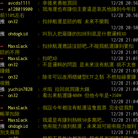
→ 
avcds1111   
: 幸後來勇敢買回
→ 
a128019900  
: 我海運也有賺但主要還是靠其他賺到今年目
前110%左右
推 
on32        
: 扣掉船運是賠的喔 未來不樂觀
推 
ohdogkid    
: 叫別人把最賺的扣掉到底是什麼邏輯XD
→ 
Maxslack    
: 扣掉航運應該沒賠吧…不能我航運賺到要扣 
賠的不用
→ 
Maxslack    
: 扣吧XD
推 
on32        
: 不是邏輯的問題 是未來沒有航運 就不太會
賺錢
→ 
on32        
: 除非可以改用穩健型ETF之類 不然短線要賺
很難
推 
yuchin7828  
: 水啦 拉回就買賺大錢
→ 
on32        
: 看出來航運賺400W 但他今年是+350W
→ 
Maxslack    
: 假設今年都沒有航運這隻股票 完全從我對
帳單扣除
→ 
Maxslack    
: 我還是有賺到熱映50多萬吧…
推 
ohdogkid    
: 他有能力做到航運，未來就可能有能力做到
別支飆股