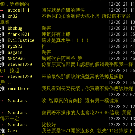
鎖，等買到的
→ 
avcds1111   
: 時候就是崩盤的時候
推 
on32        
: 不過原PO扣除航運大概小賠 所以還不至於
畢業
推 
bbsbug      
: 厲害
推 
frank1021   
: 運氣好有上船
推 
EvilJustice 
: 這才是真水手！！！！
推 
ryo923      
: 推
推 
aagain      
: 厲害
推 
NEX4036     
: 航運砍在阿呆谷 哭
推 
steven1220  
: 你智原買進跟賣出認虧的價錢幾乎跟我一樣
QQ, 拉起
→ 
steven1220  
: 來前最後那個破線洗盤真的洗掉超多散
戶...
推 
smarthome   
: 我只看到長榮長榮，你買著不操作應該賺爛
→ 
Maxslack    
: 唉 智原真的有夠慘 還有另一檔健策
→ 
Maxslack    
: 會買著不操作的人也會吃230→85這段 我覺
得不一定
→ 
Maxslack    
: 比較好
推 
Gaex        
: 我智原是10/1開盤沒多久 就先111出掉躲下