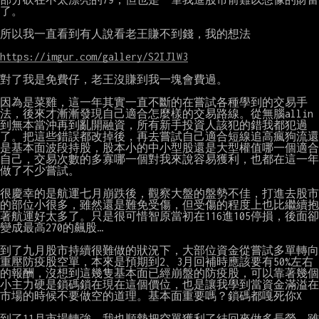
了。

所以我一直看到有人說看老王賺不到錢，我的想法

https://imgur.com/gallery/S2IJlW3
對了我是免費仔，老王沒賺到我一塊會費過。

因為是菜雞，這一年其實一直不斷的在嘗試各種學到的交易手
法，後來才漸漸發現自己適合怎麼樣的交易路線。從無腦allin
到無本當沖再到亂開融資，所有新手投資人該犯的錯我都犯過
了。把這些錯誤都改掉後，再去嘗試自己適合短線追高瘋狗流還
是基本面波段持股，股本小的中小型股還是大型權值哪一個適合
自己，交易次數的多寡哪一個對我來說容易獲利，也都在這一年
做了不少嘗試。

很慶幸的是航運七月崩跌後，觀察大盤的盤勢不佳，打進去股市
的部位小很多，雖然還是難免受傷，但受傷的程度上也比繼續抱
著航運好太多了。只是很可惜智原當初在116進105停損，後面卻
變成最高270的飆股…

到了九月股市持續很難做的狀況下，大部位資金從嘗試多單轉向
重壓防疫股空單，本來是預期到2、3月回補時應該要有50%左右
的報酬，沒想到這幾隻基本面已經崩盤的防疫股，可以靠著幾個
小主力硬是鎖碼鎖在現在這個價位，也是讓我學到當資金滿溢在
市場的時候不要做空的道理。基本面重要嗎？鎖碼都嘎死你X

到了11月市場轉強，我也順勢把空單獲利了結回來做多長榮，雖