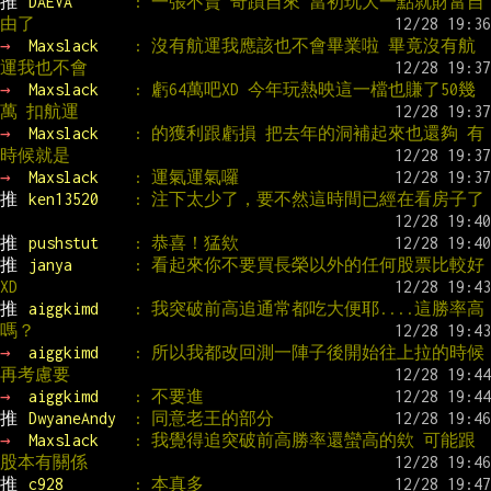
推 
DAEVA       
: 一張不賣 奇蹟自來 當初玩大一點就財富自
由了
→ 
Maxslack    
: 沒有航運我應該也不會畢業啦 畢竟沒有航
運我也不會
→ 
Maxslack    
: 虧64萬吧XD 今年玩熱映這一檔也賺了50幾
萬 扣航運
→ 
Maxslack    
: 的獲利跟虧損 把去年的洞補起來也還夠 有
時候就是
→ 
Maxslack    
: 運氣運氣囉
推 
ken13520    
: 注下太少了，要不然這時間已經在看房子了
推 
pushstut    
: 恭喜！猛欸
推 
janya       
: 看起來你不要買長榮以外的任何股票比較好
XD
推 
aiggkimd    
: 我突破前高追通常都吃大便耶....這勝率高
嗎？
→ 
aiggkimd    
: 所以我都改回測一陣子後開始往上拉的時候
再考慮要
→ 
aiggkimd    
: 不要進
推 
DwyaneAndy  
: 同意老王的部分
→ 
Maxslack    
: 我覺得追突破前高勝率還蠻高的欸 可能跟
股本有關係
推 
c928        
: 本真多