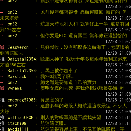
→ 
on32        
: 飆股不是每次都有啦 我也是有認識這樣的
→ 
on32        
: 以前幾年都陪很慘 靠航運賺回 轉正的 但
未來堪憂
→ 
on32        
: 航運天時地利人和 就算修正一半 還是有回
到120左右
→ 
on32        
: 但你要是HTC 還有國巨 當年修正還蠻慘的
噓 
JessVeron   
: 見好就收，沒有那麼多次航海王，怎麼賺的
到時賠回去
推 
Batista12354
: 歐肥太神了 我玩十年多這兩年獲利加起來
才過350左右
→ 
Batista12354
: 。馬上被你超車了
→ 
Maxslack    
: 我200就閃了啊…
→ 
on32        
: 總之還是要知道自己的實力
噓 
vvnews      
: 廣明女真的去死 害我停損2X張長榮海 幹
推 
encoreg57985
: 算厲害的了
→ 
on32        
: 這麼多年的飆股大概航運這次最猛 不少人
大賺
推 
williamCHOM 
: 別人的對帳單總是不讓我失望
推 
itachi08    
: 航運這麼賺…
推 
avcds1111   
: 航運算很容易上車，不像其他飆股都一字