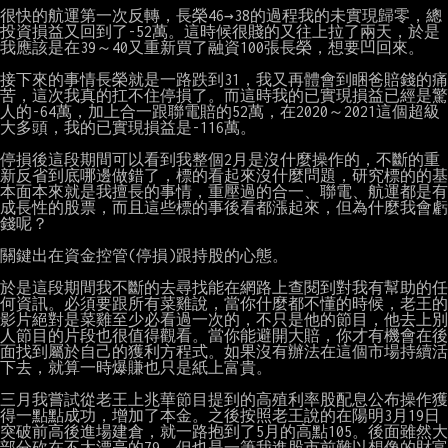
很快的航運第一次反轉，長榮46→38的過程我的未實現歸零，總
投資損益又回到了-52萬。這時候很賤的又往上拉了兩天，於是
我應該是在39～40又重新買了融資100張長榮，想要凹回來。

接下來的事情長榮就是一路跌到31，我又再體會到睏爸賠錢的痛
苦，這次我真的扛不住停損了。而這時我的已實現損益已經是驚
人的-64萬，加上合一跟聯電賠的52萬，在2020～2021這個超級
大多頭，我的已實現損益是-116萬。

停損後這段期間可以看到我整個2月是沒什麼操作的，不斷的重
新反省到底哪邊做錯了，標的看起來沒什麼問題，研究標的的基
本面本來就是我擅長的事情，重壓過的合一、聯電、航運都是有
成長性的股票，而且這些標的事後看都漲起來，但為什麼我會虧
錢呢？

關鍵出在資金控管(停損)跟持股的心態。

於是這段期間我不斷的去尋找能在網路上查閱到對我有幫助的任
何資訊。必須要跟所有菜雞說，當你什麼都不懂的時候，老王的
影片絕對是菜雞至少必看過一次的，不只是他的節目，他去上別
人節目的片段也很值得觀看。當你能避開大賠，你才有機會在後
面找到屬於自己的獲利方程式。如果沒有辦法在這個市場持續活
下去，就算一時爆賺也只是紙上富貴。

三月我嘗試從老王上兆華節目提到的高殖利率股配息公布操作獲
得一點點成功，增加了本金。之後按照老王說的在陽明3月19日
突破前高後進場建倉，就一路抱到了5月的高點105。後面雖然大
部分砍在不太漂亮的79，但也是一筆我進股市前難以想像的財富