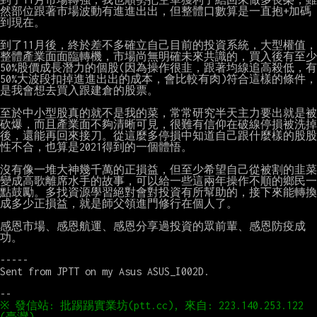
然部位跟著市場波動有進進出出，但整體口數算是一直抱+加碼
到現在。

到了11月後，終於差不多確立自己目前的投資系統，大型權值，
整體產業面面臨轉機，市場尚無明確未來共識的，買入後有至少
50%股價成長潛力的個股(因為操作很韭，跟著均線追高殺低，有
50%大波段扣掉進進出出的成本，會比較有肉)符合這樣的條件，
是我會想去買入跟建倉的股票。

至於中小型股真的就不是我的菜，常常研究半天主力要出就是被
砍爆，而且產業面不夠清晰可見，很難有信仰在破線停損被洗掉
後，還能再回來接刀。從這麼多停損中知道自己跟什麼樣的股股
性不合，也算是2021得到的一個體悟。

沒有像一堆大神幾千萬的正損益，但至少希望自己從被割的韭菜
變成高歌離席水手的故事，可以給一些這兩年操作不順的鄉民一
點鼓勵。多找資源學習絕對會對投資有所幫助的，接下來能轉換
成多少正損益，就是師父領進門修行在個人了。

感恩市場、感恩航運、感恩分享過投資的眾前輩、感恩防疫成
功。

-----

Sent from JPTT on my Asus ASUS_I002D.

※ 發信站: 批踢踢實業坊(ptt.cc), 來自: 223.140.253.122 