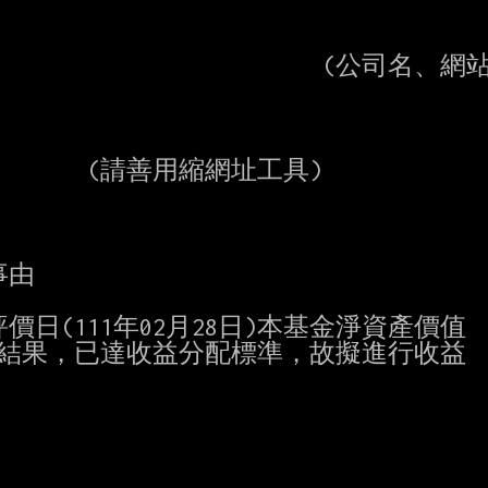
                      (公司名、網站
         (請善用縮網址工具)

由

(111年02月28日)本基金淨資產價值

價結果，已達收益分配標準，故擬進行收益
