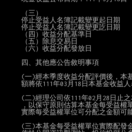
（三）

停止受益人名簿記載變更起日期      
停止受益人名簿記載變更訖日期      
（四）收益分配基準日             
（五）除息交易日                
（六）收益分配發放日             
四、其他應公告敘明事項

(一)經本季度收益分配評價後，本
額將依111年03月18日本基金收
(二)經理公司依111年02月28日
，以保守原則估算本基金每受益權單位
實際每受益權單位可分配之金額可能
(三)本基金每受益權單位實際配發金額