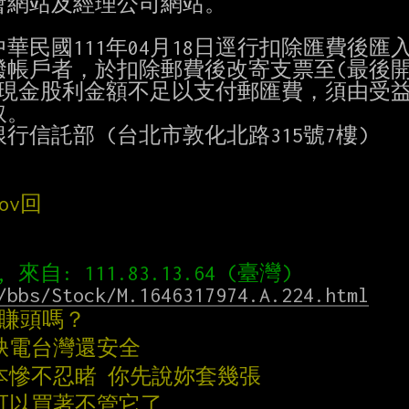
網站及經理公司網站。

民國111年04月18日逕行扣除匯費後匯入
撥帳戶者，於扣除郵費後改寄支票至(最後開
現金股利金額不足以支付郵匯費，須由受益
。

信託部 (台北市敦化北路315號7樓)

ov回
/bbs/Stock/M.1646317974.A.224.html
有賺頭嗎？
比缺電台灣還安全
根本慘不忍睹 你先說妳套幾張
就可以買著不管它了