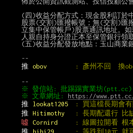
佈於公開資訊觀測站、投信投顧公會
(四)收益分配方式：現金股利訂於中華
股票(交割)匯撥帳號；無(交割)匯
立集中保管帳戶)股票通訊地址。如
人親自持身分證正本至保管銀行領取
(五)收益分配發放地點：玉山商業銀行
推 
obov        
: 彥州不回  換ob
※ 文章網址: 
https://www.ptt.cc
推 
lookat1205  
: 買這檔長期會
推 
Hitimothy   
: 長期配還行 
噓 
Cornird     
: 線圖拉開看 
推 
hihi29      
: 等跌到10元 