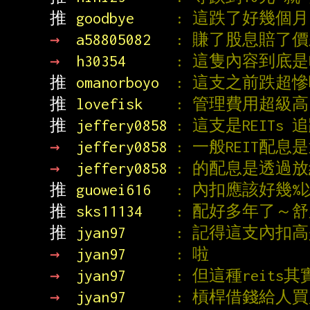
推 
goodbye     
: 這跌了好幾個
→ 
a58805082   
: 賺了股息賠了
→ 
h30354      
: 這隻內容到底
推 
omanorboyo  
: 這支之前跌超
推 
lovefisk    
: 管理費用超級高
推 
jeffery0858 
: 這支是REITs 追
→ 
jeffery0858 
: 一般REIT配
→ 
jeffery0858 
: 的配息是透過
推 
guowei616   
: 內扣應該好幾%
推 
sks11134    
: 配好多年了～
推 
jyan97      
: 記得這支內扣
→ 
jyan97      
: 啦
→ 
jyan97      
: 但這種reit
→ 
jyan97      
: 槓桿借錢給人