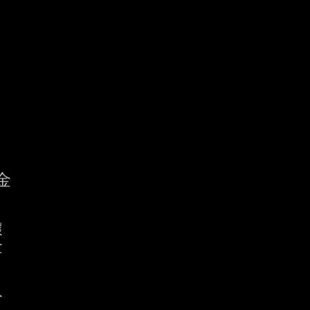







