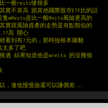
比一般reits慘很多
其實不算高 跟其他國際股市ETF比的話
隻mReits是比一般Reits風險更高的
它其實跟風險資產的走勢是有點類似的
.17高 開心
曾經看到有7元的，那時撿根本賺翻
s高太多了吧
推過 結果知道他是mreits 的沒幾個
放
可以，逢低慢慢撿還可以賺價差...