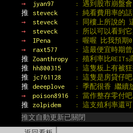
→ 
jyan97      
: 遇到股市崩盤會
推 
steveck     
: 純看費用率的話
→ 
steveck     
: 同樓上所說的 這
→ 
steveck     
: 所以可以看到
→ 
IPena       
: 喔喔 比我預期0
→ 
raxt577     
: 這最便宜時期
推 
Zoanthropy  
: 殖利率比REIT
推 
hh800315    
: 這隻板上有被狂
推 
jc761128    
: 這隻是房貸仔吧
推 
deeeplove   
: 季配很香 繼續
→ 
poison8916  
: 當作整存零付吧
推 
zolpidem    
: 這支殖利率還
推文自動更新已關閉
返回看板