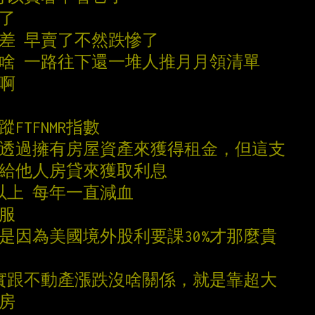
月了
價差 早賣了不然跌慘了
是啥 一路往下還一堆人推月月領清單
慘啊
蹤FTFNMR指數
息是透過擁有房屋資產來獲得租金，但這支
放給他人房貸來獲取利息
以上 每年一直減血
舒服
高是因為美國境外股利要課30%才那麼貴
s其實跟不動產漲跌沒啥關係，就是靠超大
買房