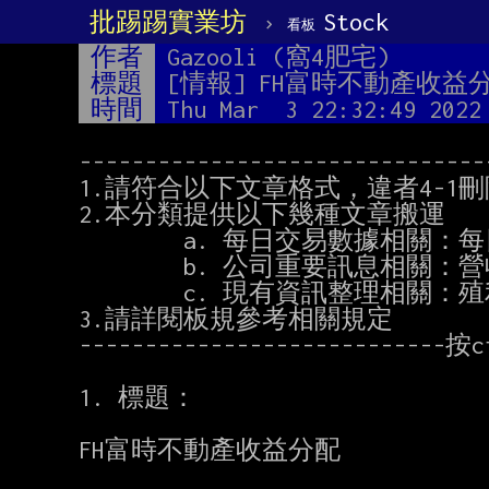
批踢踢實業坊
›
Stock
看板
作者
Gazooli (窩4肥宅)
標題
[情報] FH富時不動產收益
時間
Thu Mar  3 22:32:49 2022
-------------------------------
1.請符合以下文章格式，違者4-1刪
2.本分類提供以下幾種文章搬運

        a. 每日交易數據相關：每日法人買買超、融資券、交易量...

        b. 公司重要訊息相關：營收、股利、股東會懶人包、法說會內容整理...

        c. 現有資訊整理相關：殖利率排名、金融股獲利分布、

3.請詳閱板規參考相關規定

---------------------------
1. 標題：

FH富時不動產收益分配
