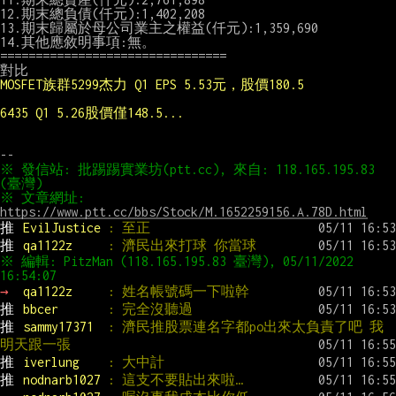
12.期末總負債(仟元):1,402,208

13.期末歸屬於母公司業主之權益(仟元):1,359,690

14.其他應敘明事項:無。

================================

MOSFET族群5299杰力 Q1 EPS 5.53元，股價180.5
6435 Q1 5.26股價僅148.5...
※ 發信站: 批踢踢實業坊(ptt.cc), 來自: 118.165.195.83 
※ 文章網址: 
https://www.ptt.cc/bbs/Stock/M.1652259156.A.78D.html
推 
EvilJustice 
: 至正
推 
qa1122z     
: 濟民出來打球 你當球
※ 編輯: PitzMan (118.165.195.83 臺灣), 05/11/2022 
→ 
qa1122z     
: 姓名帳號碼一下啦幹
推 
bbcer       
: 完全沒聽過
推 
sammy17371  
: 濟民推股票連名字都po出來太負責了吧 我
明天跟一張
推 
iverlung    
: 大中計
推 
nodnarb1027 
: 這支不要貼出來啦…