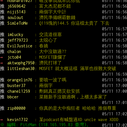
→ 
nodnarb1027 
: 喔沒事我成本比你低
推 
j6569642    
: 富大杰尼都不錯
推 
niji5143    
: 兩個字大中計
推 
soulout     
: 濟民準備睏霸數錢
推 
SimleToMe   
: Q119塊的144.5 你這檔太貴了 下去
推 
imlucky     
: 交流道很塞
推 
jeff79723   
: 太噁心了
推 
EvilJustice 
: 春嬌
推 
chalon      
: 大中沒聽過??
→ 
jcto04      
: MOSFET賺爛了
→ 
aktwophg7950
: 濟民打球了
推 
littleshan30
: MOSFET 就大概這樣 滿單也很難大突破
推 
orangelin76 
: 要噴一波了嗎
推 
buster37    
: 兩個字
推 
chanel1259  
: 劑銘真正摁災欲安抓
推 
bbcer       
: 菜雞新手沒聽過啊，上櫃太多家了
推 
zip00000    
: 你真的是大中痴狂者 哈哈哈 推個尊重
→ 
kevin1732   
: 某podcast有喊盤過XD uncle wave XDDD
※ 編輯: PitzMan (118.165.195.83 臺灣), 