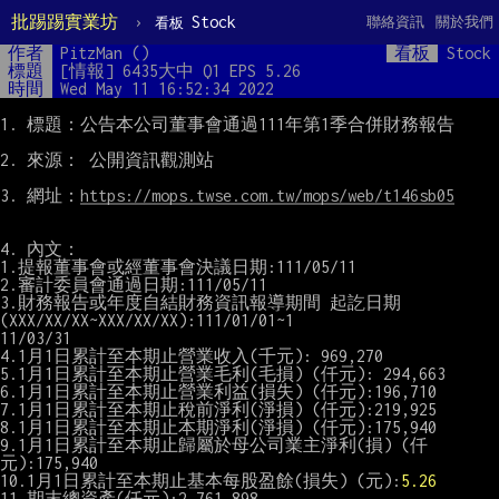
批踢踢實業坊
›
Stock
聯絡資訊
關於我們
看板
作者
PitzMan ()
看板
Stock
標題
[情報] 6435大中 Q1 EPS 5.26
時間
Wed May 11 16:52:34 2022
1. 標題：公告本公司董事會通過111年第1季合併財務報告

2. 來源： 公開資訊觀測站

3. 網址：
https://mops.twse.com.tw/mops/web/t146sb05
4. 內文：

1.提報董事會或經董事會決議日期:111/05/11

2.審計委員會通過日期:111/05/11

3.財務報告或年度自結財務資訊報導期間 起訖日期
(XXX/XX/XX~XXX/XX/XX):111/01/01~1

11/03/31

4.1月1日累計至本期止營業收入(千元): 969,270

5.1月1日累計至本期止營業毛利(毛損) (仟元): 294,663

6.1月1日累計至本期止營業利益(損失) (仟元):196,710

7.1月1日累計至本期止稅前淨利(淨損) (仟元):219,925

8.1月1日累計至本期止本期淨利(淨損) (仟元):175,940

9.1月1日累計至本期止歸屬於母公司業主淨利(損) (仟
元):175,940

10.1月1日累計至本期止基本每股盈餘(損失) (元):
5.26
11.期末總資產(仟元):2,761,898
