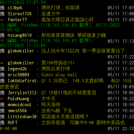
推 
cl3bp6      
: 濟民打球，你當球
推 
Slzreo1726  
: 這邊大中
→ 
fanter77    
: 風加大哩亞真正攏謀心肝
※ 編輯: PitzMan (118.165.195.83 臺灣), 05/11/2022 
推 
hsiang0619  
: 那你來算算聯詠 華碩值多少錢
※ 編輯: PitzMan (118.165.195.83 臺灣), 
推 
globekiller 
: 法人估今年15以內 第一季這樣要重估了
→ 
globekiller 
: 買160停損在151
推 
legend2k    
: 濟民出來打球
推 
eric50809   
: Gimin play ball
推 
IokUdiefirst
: Q1 5.26而已  148.5太貴好嗎   有Q1 19元
的更便宜
推 
Jerrylin1212
: Q1 18發51塊的不就更委屈
→ 
PoloHuang   
: 大中天
推 
momoidcool  
: 明天漲停
推 
smes5566    
: 沒有fu糗 下去
推 
littleshan30
: 雷諾德今天推這檔嗎？
推 
RUFT        
: 之前存股過  印象中8~90 那時中美晶也
8~90 @@