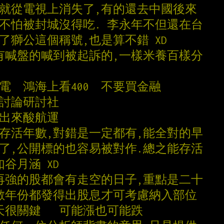
的就從電視上消失了,有的還去中國後來
前不怕被封城沒得吃. 李永年不但還在台
了獅公這個稱號,也是算不錯 XD
,有喊盤的喊到被起訴的,一樣米養百樣分
電  鴻海上看400  不要買金融
效討論研討社
快出來酸航運
看存活年數,對錯是一定都有,能全對的早
休了,公開標的也容易被對作.總之能存活
如谷月涵 XD
,再強的股都會有走空的日子,重點是二十
多數年份都發得出股息才可考慮納入部位
天很關鍵   可能漲也可能跌