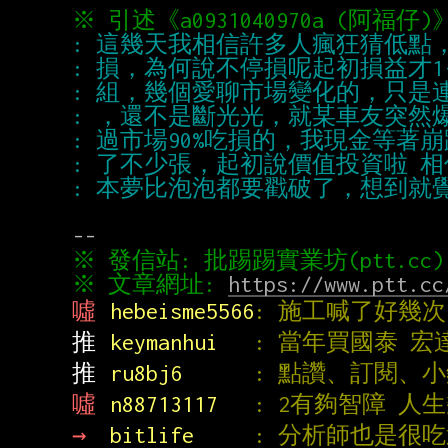
※ 文章網址: 
https://www.ptt.cc
噓 
hebeisme5566
: 施工喊了好幾次 
推 
keymanhui   
: 當年買國泰 宏
推 
ru8bj6      
: 點讚、訂閱、
噓 
n88713117   
: 2有夠智障 人生
→ 
bitlife     
: 分析師也是很