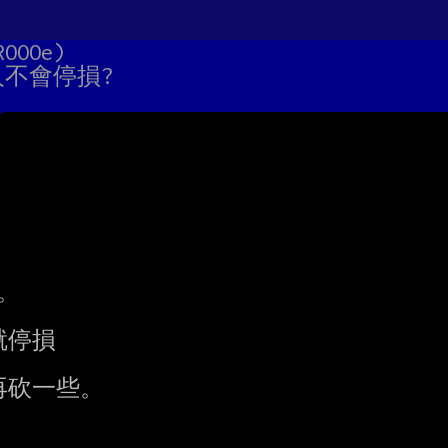
ROOOe)
人不會停損?


停損

砍一些。
