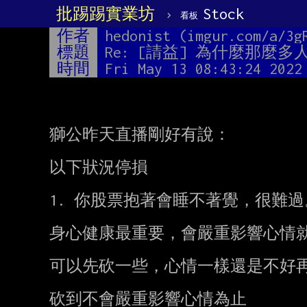
批踢踢實業坊
›
Stock
看板
作者
hedonist (imgur.com/a/3g
標題
Re: [請益] 為什麼那麼多
時間
Fri May 13 08:43:24 2022
獅公昨天直播剛好有說：

以下狀況停損

1. 你股票抱著會睡不著覺，很難過。
身心健康最重要，會嚴重影響心情就
可以先砍一些，心情一樣還是不好再
砍到不會嚴重影響心情為止
