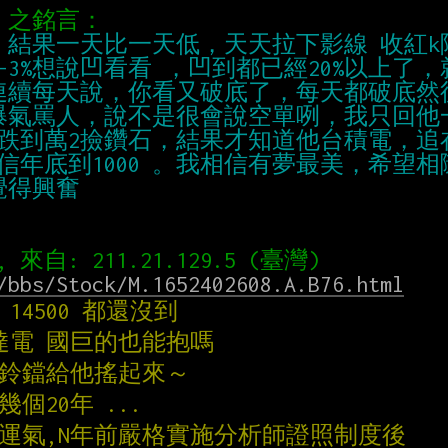
/bbs/Stock/M.1652402608.A.B76.html
14500 都還沒到
達電 國巨的也能抱嗎
小鈴鐺給他搖起來～
幾個20年 ...
吃運氣,N年前嚴格實施分析師證照制度後