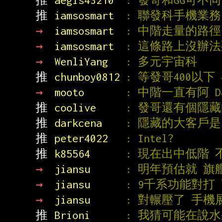
推 
aegis43210  
: 發哥和GG可不
推 
iamsosmart  
: 聯發科手機業
→ 
iamsosmart  
: 中階走量的路徑
→ 
iamsosmart  
: 這條路上沒辦
→ 
WenliYang   
: 多元宇宙科
推 
chunboy0812 
: 等發哥400以
→ 
mooto       
: 中階一直有阿 D
推 
coolive     
: 發哥還有個隱
推 
darkcena    
: 隱藏的大客戶
推 
peter4022   
: Intel?
推 
k85564      
: 現在出中低階
→ 
jiansu      
: 明年預估就 旗
→ 
jiansu      
: 9千系功能對打
→ 
jiansu      
: 對輾壓了 手
推 
Brioni      
: 我猜可能在說