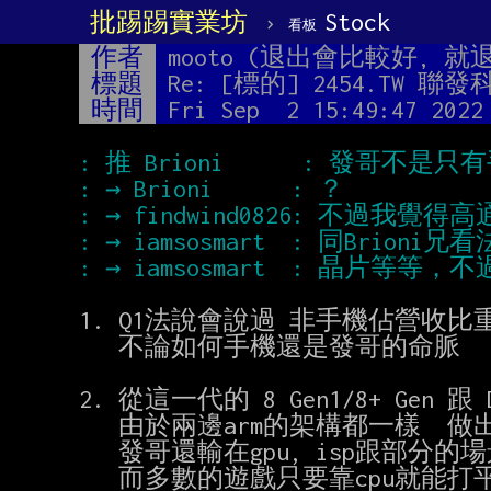
批踢踢實業坊
›
Stock
看板
作者
mooto (退出會比較好, 就
標題
Re: [標的] 2454.TW 
時間
Fri Sep  2 15:49:47 2022
1. Q1法說會說過 非手機佔營收比重4
   不論如何手機還是發哥的命脈

2. 從這一代的 8 Gen1/8+ Gen 跟 
   由於兩邊arm的架構都一樣  做出來的效能不會差太多

   發哥還輸在gpu, isp跟部分的場景功耗要處理 以及軟體校調不到位

   而多數的遊戲只要靠cpu就能打平
