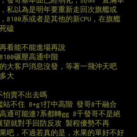
同，發哥基本面已經弱化，而GG一直滿單
務，私以為是明年要重新走回次旗艦或
，8100系或者是其他的新CPU，在旗艦
法死磕
下 再看能不能進場再說
8100碾壓高通中階
藏的大客戶消息沒發，等著一飛沖天吧
是多大
 不怕賣不出去嗎
艦站不住 8+g1打中高階 發哥8千融合
 高通可能連7系都轉gg 8千發哥不是絕
機展望就對手回防反攻 製程優勢不再
水果吧，不過若真的是，水果的單好不好