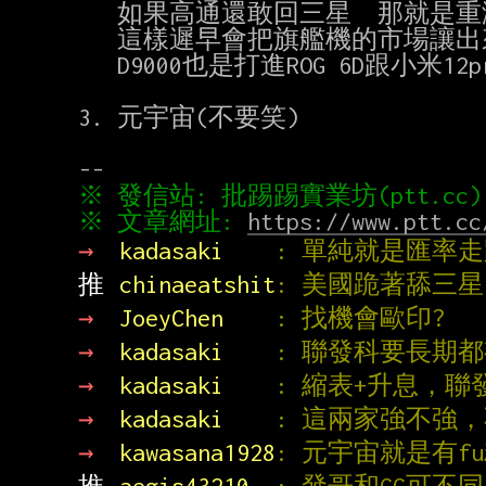
   如果高通還敢回三星  那就是重演8 Gen1的問題

   這樣遲早會把旗艦機的市場讓出來

   D9000也是打進ROG 6D跟小米12pro了 算是有點進展吧

3. 元宇宙(不要笑)

※ 文章網址: 
https://www.ptt.cc
→ 
kadasaki    
: 單純就是匯率
推 
chinaeatshit
: 美國跪著舔三
→ 
JoeyChen    
: 找機會歐印?
→ 
kadasaki    
: 聯發科要長期
→ 
kadasaki    
: 縮表+升息，
→ 
kadasaki    
: 這兩家強不強，
→ 
kawasana1928
: 元宇宙就是有f