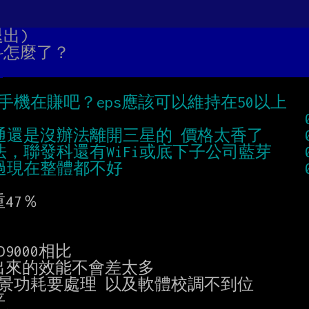
退出)
聯發科怎麼了？
7％

D9000相比
