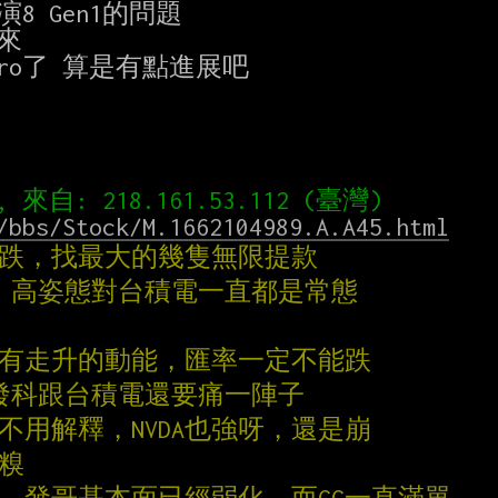
/bbs/Stock/M.1662104989.A.A45.html
走跌，找最大的幾隻無限提款
星 高姿態對台積電一直都是常態
都有走升的動能，匯率一定不能跌
聯發科跟台積電還要痛一陣子
不用解釋，NVDA也強呀，還是崩
u糗