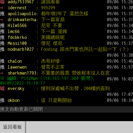
噓 
addy7533967 
: 讓我看看
→ 
idernest    
: 995299
推 
apolloapollo
: 都年增2年了 還想怎樣
→ 
drinkwaterha
: 下一篇富鼎
推 
HiIm5566    
: 尼哥 不要
推 
lmc66       
: 下一篇 湯姆
推 
fdcbkrko    
: 美國總統呢
推 
Messi100    
: 傑尼 傑尼
推 
nodnarb1027 
: Fooding 跟水門案也拜託一起貼一下（？）
推 
chalon      
: 杰哥好慘
推 
lawenwen    
: 發育不正常
→ 
sharkman1793
: 不重要的股票 營收根本沒人在意
※ 編輯: PitzMan (118.165.191.204 臺灣), 
噓 
eversky     
: 慘到深處喊不出聲，200樓的簽到
推 
okbon       
: 這 只是剛開始
推文自動更新已關閉
返回看板