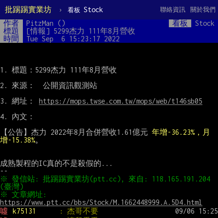
批踢踢實業坊
›
Stock
聯絡資訊
關於我們
看板
作者
PitzMan ()
看板
Stock
標題
[情報] 5299杰力 111年8月營收
時間
Tue Sep  6 15:23:17 2022
1. 標題：5299杰力 111年8月營收

2. 來源：  公開資訊觀測站

3. 網址： 
https://mops.twse.com.tw/mops/web/t146sb05
4. 內文：

【公告】杰力 2022年8月合併營收1.61億元 
年增-36.23%，月
增-15.38%
。
成熟製程的IC真的不是殺假的...

※ 發信站: 批踢踢實業坊(ptt.cc), 來自: 118.165.191.204 
※ 文章網址: 
https://www.ptt.cc/bbs/Stock/M.1662448999.A.5D4.html
噓 
k75131      
: 杰哥不要