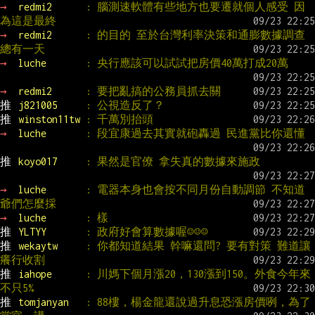
→ 
redmi2      
: 腦測速軟體有些地方也要遷就個人感受 因
為這是最終
→ 
redmi2      
: 的目的 至於台灣利率決策和通膨數據調查 
總有一天
→ 
luche       
: 央行應該可以試試把房價40萬打成20萬
→ 
redmi2      
: 要把亂搞的公務員抓去關
推 
j821005     
: 公視造反了？
推 
winston11tw 
: 千萬別抬頭
→ 
luche       
: 段宜康過去其實就砲轟過 民進黨比你還懂
推 
koyo017     
: 果然是官僚 拿失真的數據來施政
→ 
luche       
: 電器本身也會按不同月份自動調節 不知道
爺們怎麼採
→ 
luche       
: 樣
推 
YLTYY       
: 政府好會算數據喔☺☺☺
推 
wekaytw     
: 你都知道結果 幹嘛還問? 要有對策 難道讓
癢行收割
推 
iahope      
: 川媽下個月漲20，130漲到150。外食今年來
不只5%
推 
tomjanyan   
: 88樓，楊金龍還說過升息恐漲房價咧，為了