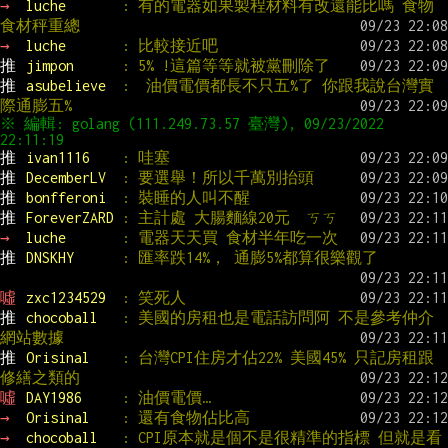
→ 
luche       
: 有的電器如果製程材料有改還能比嗎 食物
食材秤重總
→ 
luche       
: 比較接近吧
推 
jimpon      
: 5% !這篇等等就被黨刪除了
推 
asubelieve  
:  油價電價都長不只五%了 你跟我說台灣實
際通膨五%
※ 編輯: golang (111.249.73.57 臺灣), 09/23/2022 
推 
ivan1116    
: 哇塞
推 
DecemberLV  
: 要選舉！所以千萬別抬頭
推 
bonfferoni  
: 裝睡的人叫不醒
推 
ForeverZARD 
: 主計處 大腸麵線20元  ㄎㄎ
→ 
luche       
: 電器天天買 食材半年吃一次
推 
DNSKHY      
: 匯率跌14%， 通膨5%都算很樂觀了
噓 
zxc1234529  
: 笑死人
推 
chocoball   
: 美國的房租也是電話訪問阿 不是參考仲介
網站數據
推 
Orisinal    
: 台灣CPI住房才佔22% 美國45% 只記房租跟
修繕之類的
噓 
DAY1986     
: 油價電價…
→ 
Orisinal    
: 還有食物佔比高
→ 
chocoball   
: CPI原本就是個不是很精準的指標 但就是看