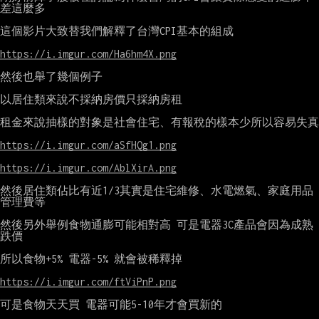
差這麼多

這個影片大致替我們解釋了台灣CPI基本的組成

https://i.imgur.com/Ha6hm4X.png
然後也舉了幾個例子

以居住類來說不採納房價只採納房租

租金來說抽樣的對象是社會住宅、有報稅的樣本少所以容易失真

https://i.imgur.com/aSfHQg1.png
https://i.imgur.com/AblXirA.png
然後居住類佔比有近1/3其實是住宅維修、水電燃氣、家庭用品
管理費等

然後另外舉例食物通膨可能相對高 可是電器3C產品會因為成熟
跌價

所以食物+5% 電器-5% 就會被稀釋掉

https://i.imgur.com/ftViPnP.png
可是食物天天買 電器可能5-10年才會買新的
