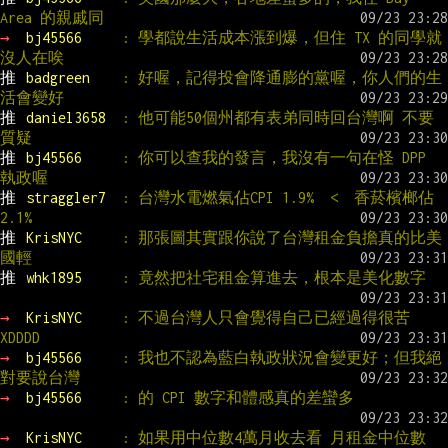
Area 的親戚同
→ 
bj45566     
: 學都說生活成本漲到爆，但住 TX 的同學就
沒人在唉
推 
badgreen    
: 好喔，記得投會降通膨的黨喔，你人們的生
活會變好
推 
daniel3658  
: 他可能50個州都有表弟同時回台灣啊 不要
質疑
推 
bj45566     
: 你可以查我的發言，我沒有一句在怪 DPP 
執政喔
推 
straggler7  
: 台灣水電燃氣佔CPI 1.9%  <  香菸檳榔佔 
2.1%
推 
KrisNYC     
: 那張圖其實跟你說了台灣租金負擔真的比美
國輕
推 
whk1895     
: 竟然把社宅租金算進去，根本是美化數字
→ 
KrisNYC     
: 不過台灣人只會覺得自己已經過得很苦 
XDDDD
→ 
bj45566     
: 我也不認為藍白執政狀況會變更好；但我絕
對要說台灣
→ 
bj45566     
: 的 CPI 數字和體感真的差蠻多
→ 
KrisNYC     
: 如果用中位數4萬月收去看 月租金中位數