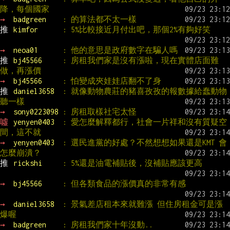
降，每個國家
→ 
badgreen    
: 的算法都不太一樣
推 
kimfor      
: 5%比較接近月付出吧，那個2%有夠好笑
→ 
neoa01      
: 他的意思是政府數字在騙人嗎
推 
bj45566     
: 房租我們家是沒有漲啦，現在實體店面難
做，再漲價
→ 
bj45566     
: 怕變成夾娃娃店翻不了身
推 
daniel3658  
: 就像動物農莊的豬喜孜孜的報數據給蠢動物
聽一樣
→ 
sony0223098 
: 房租取樣社宅太怪
噓 
yenyen0403  
: 愛怎麼解釋都行，社會一片祥和沒有質疑空
間，這不就
→ 
yenyen0403  
: 選民進黨的好處？不然想想如果還是KMT 會
怎麼崩潰？
推 
rickshi     
: 5%還是油電補貼後，沒補貼應該更高
→ 
bj45566     
: 但各類食品的漲價真的非常有感
→ 
daniel3658  
: 景氣差店租本來就難漲 但住房租金可是漲
爆喔
→ 
badgreen    
: 房租我們家十年沒動..