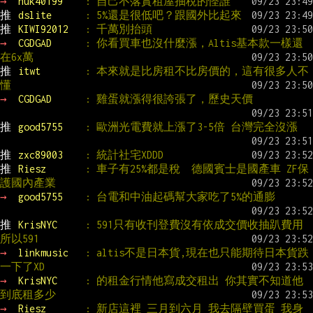
→ 
huk40199    
: 自己不落實租屋抽稅的怪誰
推 
dslite      
: 5%還是很低吧？跟國外比起來
推 
KIWI92012   
: 千萬別抬頭
→ 
CGDGAD      
: 你看買車也沒什麼漲，Altis基本款一樣還
在6x萬
推 
itwt        
: 本來就是比房租不比房價的，這有很多人不
懂
→ 
CGDGAD      
: 雞蛋就漲得很誇張了，歷史天價
推 
good5755    
: 歐洲光電費就上漲了3-5倍 台灣完全沒漲
推 
zxc89003    
: 統計社宅XDDD
推 
Riesz       
: 車子有25%都是稅  德國賓士是國產車 ZF保
護國內產業
→ 
good5755    
: 台電和中油起碼幫大家吃了5%的通膨
推 
KrisNYC     
: 591只有收刊登費沒有依成交價收抽趴費用 
所以591
→ 
linkmusic   
: altis不是日本貨,現在也只能期待日本貨跌
一下了XD
→ 
KrisNYC     
: 的租金行情他寫成交租出 你其實不知道他
到底租多少
→ 
Riesz       
: 新店這裡 三月到六月 我去隔壁買蛋 我身