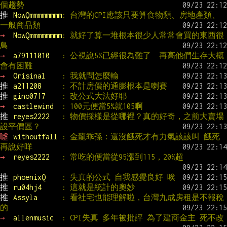
個趨勢
推 
NowQmmmmmmmm
: 台灣的CPI應該只要算食物類、房地產類、
一般商品類
→ 
NowQmmmmmmmm
: 就好了算一堆根本很少人常常會買的東西很
鳥
→ 
a79111010   
: 公視說5%已經很為難了  再高他們生存大概
會有困難
→ 
Orisinal    
: 我就問怎麼輸
推 
a211208     
: 不計房價的通膨根本是喇賽
推 
gino0717    
: 改公式大法好耶
→ 
castlewind  
: 100元便當5%就105啊
推 
reyes2222   
: 物價採樣是從哪裡？真的好奇，之前大賣場
設平價區？
噓 
withoutfall 
: 金龍乖孫：還沒餓死才有力氣該該叫 餓死
再說好咩
→ 
reyes2222   
: 常吃的便當從95漲到115，20%超
推 
phoenixQ    
: 失真的公式 自我感覺良好 唉
推 
ru04hj4     
: 這就是統計的奧妙
推 
Assyla      
: 看社宅也能理解啦，台灣九成房租是不報稅
的
→ 
allenmusic  
: CPI失真 多年被批評 為了建商金主 死不改