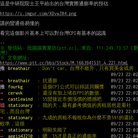
這是中研院院士王平給出的台灣實際通膨率的預估

https://i.imgur.com/XDvwJ04.png
講的蠻通俗易懂的

看完這個影片基本上可以對台灣CPI有基本的認識

※ 發信站: 批踢踢實業坊(ptt.cc), 來自: 111.249.73.57 (臺
※ 文章網址: 
https://www.ptt.cc/bbs/Stock/M.1663941531.A.221.html
推 
breathair   
: Don’t car, 台灣不敢升，只有買美金或房
→ 
breathair   
: 抗通膨
推 
fourkg      
: 這個CPI公式可以得諾貝爾獎
→ 
cerwvk      
: 還沒有加上堵在PPI的數值.
→ 
castlewind  
: 5%蠻接近市價漲價的體感吧
噓 
stationary  
: 我的天，最有參考價值的房租居然是看社
宅，而且台灣
→ 
stationary  
: 九成的房租不報稅你為什麼不查591的還比
較準，這很
→ 
stationary  
: 明顯失能了
→ 
aegis43210  
: 嗯，5%才是真正的通膨率