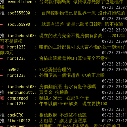
推 
wendellchen 
: 台灣就詐騙島阿 做帳做漂亮數字也是種詐
騙
推 
abc5555990  
:  台灣控制物價已是世界一流 沒什好抱怨的
→ 
abc5555990  
:  就算有誤差 還是比歐美日韓強 瑕不掩瑜
推 
iamthebest08
: 現在的政府完全不提房價有多高....2012年
可不是這樣
噓 
hortl233    
: 咱們的主計部長可以大言不慚的說一碗蚵仔
麵20元
→ 
hortl233    
: 會搞出這種鬼神CPI算法完全不意外
→ 
ob962       
: 5%感覺蠻合理的
→ 
hortl233    
: 外面便當一個漲超過10%的正常啦
→ 
iamthebest08
: 房價翻倍漲 薪水有翻倍漲嗎
推 
earthuncuttv
: 買美金 抗通膨
噓 
cospergod   
: 麵線才20元，在那叫什麼
→ 
hortl233    
: 午餐以前50-60解決，現在要快100
推 
qscNERO     
: 相信政府 不造謠不信謠
推 
Albert0912  
: 太粗暴了 講太多沒選票
→ 
badgreen    
: 算準吧，因為公式沒變過，看他自己的升