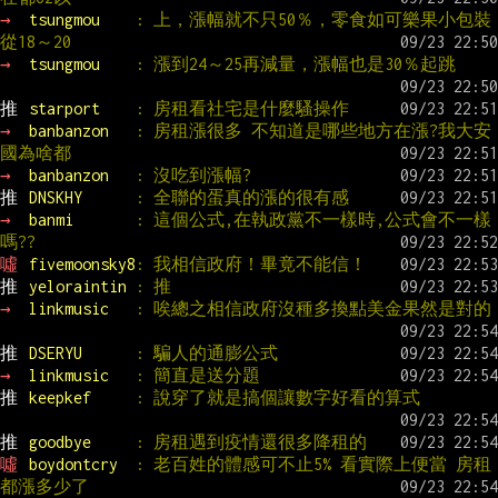
→ 
tsungmou    
: 上，漲幅就不只50％，零食如可樂果小包裝
從18～20
→ 
tsungmou    
: 漲到24～25再減量，漲幅也是30％起跳
推 
starport    
: 房租看社宅是什麼騷操作
→ 
banbanzon   
: 房租漲很多 不知道是哪些地方在漲?我大安
國為啥都
→ 
banbanzon   
: 沒吃到漲幅?
推 
DNSKHY      
: 全聯的蛋真的漲的很有感
→ 
banmi       
: 這個公式,在執政黨不一樣時,公式會不一樣
嗎??
噓 
fivemoonsky8
: 我相信政府！畢竟不能信！
推 
yeloraintin 
: 推
→ 
linkmusic   
: 唉總之相信政府沒種多換點美金果然是對的
推 
DSERYU      
: 騙人的通膨公式
→ 
linkmusic   
: 簡直是送分題
推 
keepkef     
: 說穿了就是搞個讓數字好看的算式
推 
goodbye     
: 房租遇到疫情還很多降租的
噓 
boydontcry  
: 老百姓的體感可不止5% 看實際上便當 房租
都漲多少了