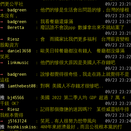
們更公平社
→ 
badgreen    
: 他們的慘是生活會出問題的慘，台灣的慘根
本沒有，
→ 
badgreen    
: 我看餐廳還爆滿
→ 
Beretta     
: 廢話誰不會說ppp 數據拿出來不就結案了
→ 
Riesz       
: 會  而國家比我們更多福利  台灣薪資變相
股勵資方
→ 
daniel3658  
: 歐美日韓餐廳都沒有錢人  餐廳都沒爆滿  
笑死
→ 
linkmusic   
: 他們的慘很大原因是美國人不存錢吧
→ 
badgreen    
: 說慘都覺得很奇怪，我走在路上就覺得不是
這樣
推 
iamthebest08
: 對啊 美國人不存錢才很慘吧..
推 
bj45566     
: 美國 2022 第二季人均 GDP 超過 7 萬 4 
千鎂 OK?
→ 
Riesz       
: 記得那個撒鹽的迷因嗎??  某些威靈頓牛排
我根本覺得
→ 
j5163124    
: 笑死，有人很努力想帶風向
推 
hsshkisskiss
: 400年來經濟最好，而且公視根本黨的打