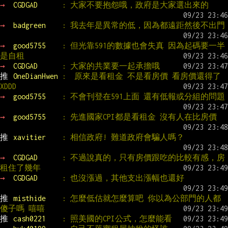
→ 
CGDGAD      
: 大家不要抱怨哦，政府是大家選出來的
→ 
badgreen    
: 我去年是異常的低，因為都遠距然後不出門
→ 
good5755    
: 但光靠591的數據也會失真 因為起碼要一半
是自租
→ 
CGDGAD      
: 大家的共業要一起承擔哦
推 
OneDianHwen 
:  原來是看租金 不是看房價 看房價還得了 
XDDD
→ 
good5755    
: 不會刊登在591上面 還有低報或分組的問題
→ 
good5755    
: 先進國家CPI都是看租金 沒有人在比房價
推 
xavitier    
: 相信政府! 難道政府會騙人嗎？
→ 
CGDGAD      
: 不過說真的，只有房價跟吃的比較有感，房
租住了幾年
→ 
CGDGAD      
: 也沒漲過，其他支出漲幅也還好
推 
misthide    
: 怎麼低估就怎麼算吧 你以為公部門的人都
傻子嗎 嘻嘻
推 
cash0221    
: 照美國的CPI公式，怎麼能看