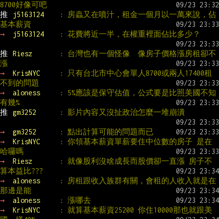
8700好像可吧
推 
j5163124    
: 房蟲又在噴汁，租金一個月以一萬來說，佔
基本薪資
→ 
j5163124    
: 花費將近一半，在權重裡面佔比多少？
推 
Riesz       
: 台灣也有一個怪像  像房子價格漲房租卻不
漲
→ 
KrisNYC     
: 只有台北市中心會單人8700或兩人17400租
不到的問題
→ 
aloness     
: 5%應該是保守估值，公式要是比照美國不知
有幾%
推 
gm3252      
: 影片內容又沒扯政治怎麼一堆崩潰
→ 
gm3252      
: 點出計算可能的問題而已
→ 
KrisNYC     
: 你領基本薪資單薪要住中位數的房子 是在
哈囉嗎
→ 
Riesz       
: 就像股利沒啥成長而股價卻一直漲 房子不
算本益比???
→ 
aloness     
: 房租跟收入族群有關，會租的人收入就是在
那邊是能
→ 
aloness     
: 漲哪去
→ 
KrisNYC     
: 就算基本薪資25200 你住10000那也就跟美