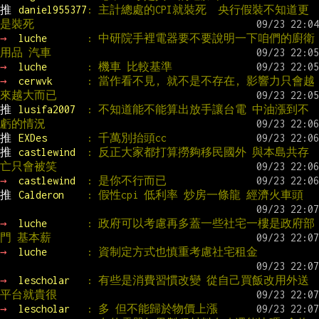
推 
daniel955377
: 主計總處的CPI就裝死  央行假裝不知道更
是裝死
→ 
luche       
: 中研院手裡電器要不要說明一下咱們的廚衛
用品 汽車
→ 
luche       
: 機車 比較基準
→ 
cerwvk      
: 當作看不見, 就不是不存在, 影響力只會越
來越大而已
推 
lusifa2007  
: 不知道能不能算出放手讓台電 中油漲到不
虧的情況
推 
EXDes       
: 千萬別抬頭cc
推 
castlewind  
: 反正大家都打算撈夠移民國外 與本島共存
亡只會被笑
→ 
castlewind  
: 是你不行而已
推 
Calderon    
: 假性cpi 低利率 炒房一條龍 經濟火車頭
→ 
luche       
: 政府可以考慮再多蓋一些社宅一樓是政府部
門 基本薪
→ 
luche       
: 資制定方式也慎重考慮社宅租金
→ 
lescholar   
: 有些是消費習慣改變 從自己買飯改用外送
平台就貴很
→ 
lescholar   
: 多 但不能歸於物價上漲