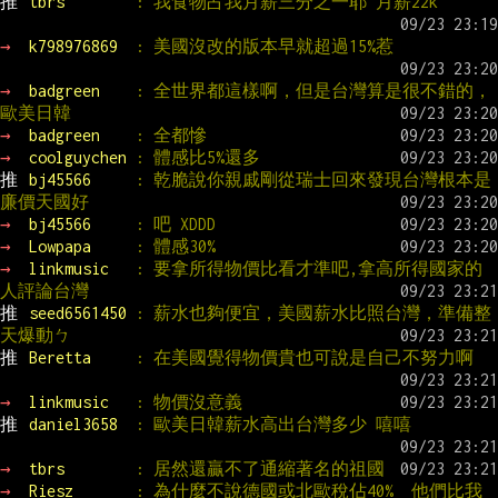
推 
tbrs        
: 我食物占我月薪三分之一耶 月薪22k
→ 
k798976869  
: 美國沒改的版本早就超過15%惹
→ 
badgreen    
: 全世界都這樣啊，但是台灣算是很不錯的，
歐美日韓
→ 
badgreen    
: 全都慘
→ 
coolguychen 
: 體感比5%還多
推 
bj45566     
: 乾脆說你親戚剛從瑞士回來發現台灣根本是
廉價天國好
→ 
bj45566     
: 吧 XDDD
→ 
Lowpapa     
: 體感30%
→ 
linkmusic   
: 要拿所得物價比看才準吧,拿高所得國家的
人評論台灣
推 
seed6561450 
: 薪水也夠便宜，美國薪水比照台灣，準備整
天爆動ㄅ
推 
Beretta     
: 在美國覺得物價貴也可說是自己不努力啊
→ 
linkmusic   
: 物價沒意義
推 
daniel3658  
: 歐美日韓薪水高出台灣多少 嘻嘻
→ 
tbrs        
: 居然還贏不了通縮著名的祖國
→ 
Riesz       
: 為什麼不說德國或北歐稅佔40%  他們比我