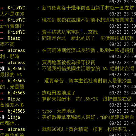
→ 
KrisNYC     
: 新竹確實從十幾年前金山新手村就一直在坑
人不是XDDD
→ 
KrisNYC     
: 現在到處都在說賺不到前不想進科技業就去
新竹賣雞排
→ 
KrisNYC     
: 賣手搖茶坑宅宅阿...哀哉
→ 
Riesz       
: 問題是台北  新北的房子  房價轉換成房租
率不高
→ 
aloness     
: 在阿扁時期經濟成長強勢，吃到中國起飛紅
利，那時
→ 
aloness     
: 買房地產被視為保守投資
推 
bj45566     
: 不過我相信美國生活最慘的 5% 絕對比台灣
最慘的 5%
→ 
bj45566     
:  還要辛苦，資本主義社會對窮人是很冷血
的，光是醫
→ 
bj45566     
: 療就田差地遠了
→ 
Riesz       
: 算起來報酬率  約1.5%~2%  跟把錢放在儲
蓄險差不多
→ 
bj45566     
: typo：天差地遠
推 
linja       
: 美好數據拿來騙國人還好，怕的是連政府自
己都信..
→ 
aloness     
: 就跟600以上買台積電一樣啊，投報率低，
但有信仰的