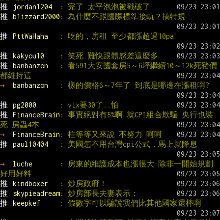
推 
jordan1204  
: 完了 太平泡泡被戳破了
推 
b1izzard2000
: 為什麼不跟國際標準接軌？搞特規
推 
PttWaHaha   
: 吃的，房租 至少都漲超過10pa
推 
kakyou10    
: 笑死 難快跟體感差這麼多
推 
banbanzon   
: 看591大安國套房5～6坪繼續10～12k死豬價 
都維持這
→ 
banbanzon   
: 樣的價格6～7年了 到底是哪邊在漲租啊?
推 
pg2000      
: vix要30了..怕
推 
FinanceBrain
: 事實絕對有5%啊 就CPI組合欺騙 央行也裝
死 房蟲4本
→ 
FinanceBrain
: 柱等等又來說 不努力 呵呵
推 
paul10404   
: 美國怎不用台灣cpi公式，馬上就降息
→ 
luche       
: 房東的維護成本也漲很大 除非一開始規劃
好用好料
推 
kindboxer   
: 炒房政府！
推 
skypieadream
: 炒房部長夫妻表示：
推 
keepkef     
: 假數字可以騙說我們比其他國家還棒啊