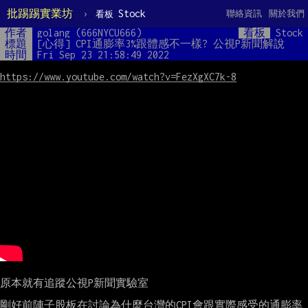
批踢踢實業坊
›
Stock
聯絡資訊
關於我們
看板
作者
golang (666NYCU666)
看板
Stock
標題
[心得] CPI通膨率3%跟體感不一樣? 公視P新聞解說
時間
Fri Sep 23 21:58:49 2022
https://www.youtube.com/watch?v=FezXgXC7k-8
原本就有追蹤公視P新聞實驗室

剛好前陣子股板在討論為什麼台灣的CPI會跟實際感受的通膨率