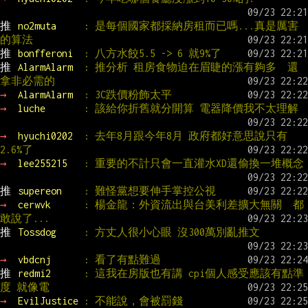
推 
no2muta     
: 是每個國家都採納房租而已嗎...真是厲害
的算法
推 
bonfferoni  
: 八方水餃5.5 -> 6 就9%了
推 
AlarmAlarm  
: 推分析 租房食物迫在眉睫的漲有夠多  還
拿非必需的
→ 
AlarmAlarm  
: 3C跌價粉飾太平
→ 
luche       
: 該給你折舊就分開算 電器降價我不太理解
→ 
hyuchi0202  
: 去年8月跟今年8月 政府都好意思說只有
2.6%了
→ 
lee255215   
: 重要的不計只會一直灌水XD還偷換一堆概念
推 
supereon    
: 難怪黨想要伸手掌控公視
→ 
cerwvk      
: 楊金龍：外資流出與台美利差擴大無關  都
敢說了...
推 
Tossdog     
: 方丈人很小心眼 沒300萬別亂推文
→ 
vbdcnj      
: 看了有點難過
推 
redmi2      
: 這我在房版也有講 cpi個人感受應該有點準
度 就像電
→ 
EvilJustice 
: 不能說，會被罰錢