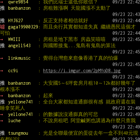
→ 
qwre9854    
: 我們比瑞士還低你敢信？
推 
banbanzon   
: 房租難漲啊 天龍國漲不太動了
推 
HYJ627      
: 反正支持者相信就好
噓 
gaga19900329
: 而且央行其實都知道失真 繼續愚民這個才
可怕
→ 
WWIII       
: 房租是地下黑市 房蟲笑嘻嘻
推 
angell543   
: 與國際接鬼...鬼島有鬼島的算法
→ 
linkmusic   
: 覺得台灣愈來愈像香港了真的怕爆
→ 
cc9i        
: 
https://i.imgur.com/2pMYoD8.jpg
推 
banbanzon   
: 大安國5～6坪套房月租10～12k都好幾年了 
根本漲不
→ 
banbanzon   
: 起來
推 
yellone741  
: 全台大家都知道通膨很有感 就政府還在裝
睡拿笑死人
→ 
yellone741  
: 的數據說沒通膨真的可悲
→ 
luche       
: 不說房租吧 阿堂鹹粥也講過為什麼只查我
推 
tsungmou    
: 光是全聯最便宜的蛋從去年一盒不到40元現
在都62以