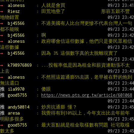
→ 
aloness     
: 人就是會買
→ 
Riesz       
: 田荒地壘了               形容五穀不豐
地物錯置
→ 
bj45566     
: 不過美國有人比台灣更慘不代表台灣人一句
都不能唉
→ 
bj45566     
: 啊
→ 
aloness     
: 政府哪會信這些數據，他們只是要民眾相信
這些數據
→ 
bj45566     
: 因為 3% 這個數字真的太脫離現實了
→ 
k798976869  
: ...投報率低是因為租金和薪資連動漲不太
上去
→ 
aloness     
: 不然照這篇通膨5%去講，老早被在野的炮到
無法還口
推 
ila9970     
: 傻眼
推 
good5755    
: 
https://news.pts.org.tw/article/601068
推 
andy50814   
: 炒房抗通膨 懂？
推 
aresa       
: 我覺得有到10%以上，今年支出比去年前年
明顯多很多
→ 
good5755    
: 最大盲點就是租金取樣數有問題 社宅取樣
數太多