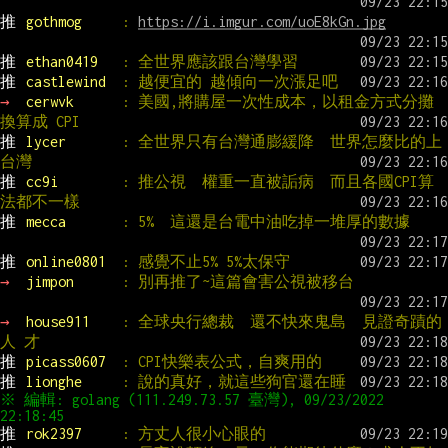
推 
gothmog     
: 
https://i.imgur.com/uoE8kGn.jpg
推 
ethan0419   
: 全世界應該跟台灣學習
推 
castlewind  
: 越便宜的 越傾向一次漲足吧
→ 
cerwvk      
: 美國,將購屋一次性成本，以租金方式分攤
換算成 CPI
推 
lycer       
: 全世界只有台灣通膨緩降  世界怎麼比的上
台灣
推 
cc9i        
: 推公視  權重一直被詬病  而且各國CPI算
法都不一樣
推 
mecca       
: 5%  這還是台電中油吃掉一堆厚的數據
推 
online0801  
: 感覺不止5% 5%太保守
→ 
jimpon      
: 別再推了~這篇會害公視被移台
→ 
house911    
: 全球央行總裁  還不快來鬼島  見證奇蹟的 
人 才
推 
picass0607  
: CPI快樂表公式，自爽用的
推 
lionghe     
: 說的真好，就這些狗官還在睡
※ 編輯: golang (111.249.73.57 臺灣), 09/23/2022 
推 
rok2397     
: 方丈人很小心眼的