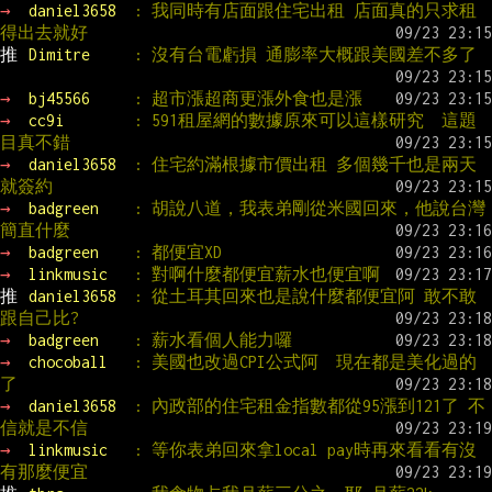
→ 
daniel3658  
: 我同時有店面跟住宅出租 店面真的只求租
得出去就好
推 
Dimitre     
: 沒有台電虧損 通膨率大概跟美國差不多了
→ 
bj45566     
: 超市漲超商更漲外食也是漲
→ 
cc9i        
: 591租屋網的數據原來可以這樣研究  這題
目真不錯
→ 
daniel3658  
: 住宅約滿根據市價出租 多個幾千也是兩天
就簽約
→ 
badgreen    
: 胡說八道，我表弟剛從米國回來，他說台灣
簡直什麼
→ 
badgreen    
: 都便宜XD
→ 
linkmusic   
: 對啊什麼都便宜薪水也便宜啊
推 
daniel3658  
: 從土耳其回來也是說什麼都便宜阿 敢不敢
跟自己比?
→ 
badgreen    
: 薪水看個人能力囉
→ 
chocoball   
: 美國也改過CPI公式阿  現在都是美化過的
了
→ 
daniel3658  
: 內政部的住宅租金指數都從95漲到121了 不
信就是不信
→ 
linkmusic   
: 等你表弟回來拿local pay時再來看看有沒
有那麼便宜