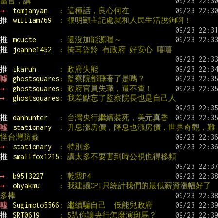
當官，講
→ 
tomjanyan   
: 這種話，良心何在
推 
william769  
: 很明顯主記處就和人民生活脫鉤啊！
推 
mcucte      
: 還沒加能源喔～
推 
joanne1452  
: 掩耳盜鈴 有政府 好安心 嘻嘻
推 
ikaruh      
: 政府失能
噓 
ghostsquares
: 監察院都睡著了是嗎？
→ 
ghostsquares
: 政府官員失職，還不查！
→ 
ghostsquares
: 我差點忘了監察院長也是自己人
推 
danhunter   
: 台灣央行繼續裝死，美元真香
噓 
stationary  
: 升息漲房價，降息也漲房價，世界奇觀，難
怪台灣防蟲
→ 
stationary  
: 特別多
推 
smallfox1215
: 講太多不要害到時公視也得移頻
→ 
b9513227    
: 乾我P4
→ 
ohyakmu     
: 我建議CPI只統計我們的最低薪資漲幅好了 
多棒
噓 
Sugimoto5566
: 繼續騙自己  低能兒政府
推 
SRT0619     
: 5趴你讓央行怎麼演斑馬？