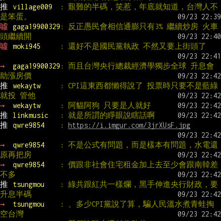
推 
village009  
: 艱難的半碼，笑惹，年底就知道，台灣人不
是笨蛋。
噓 
gaga19900329
: 反正愚民會相信通膨只有3% 繼續炒房 火車
頭繼續開
噓 
moki945     
: 還好不是國民黨執政 不然又要上街頭了
→ 
gaga19900329
: 而且台灣央行總裁經濟學獨步全球 升息會
助漲房價
推 
wekaytw     
: CPI這東西都懶得說了 投票時只要不是藍綠
就投 管他
→ 
wekaytw     
: 阿貓阿狗 只要是人就好
推 
linkmusic   
: 就是所謂的睜眼說瞎話啊
推 
qwre9854    
: 
https://i.imgur.com/3jrXUsF.jpg
→ 
qwre9854    
: 不是公式有問題，而是樣本有問題，水電還
原再把房
→ 
qwre9854    
: 價跟非社會住宅租金加上去至少會跟南韓差
不多
推 
tsungmou    
: 綠共跟紅共一樣爛，黑手伸進央行財政，要
升息半碼
→ 
tsungmou    
: 、多少CPI黨說了算，騙人民溫水煮青蛙掏
空台灣