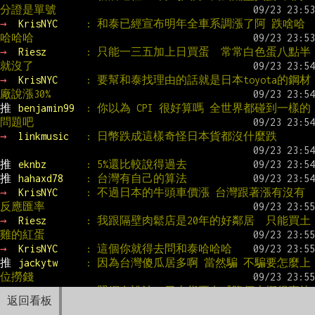
分證是單號
→ 
KrisNYC     
: 和泰已經宣布明年全車系調漲了阿 跌啥哈
哈哈哈
→ 
Riesz       
: 只能一三五加上日買蛋  常常白色蛋八點半
就沒了
→ 
KrisNYC     
: 要幫和泰找理由的話就是日本toyota的鋼材
廠說漲30%
推 
benjamin99  
: 你以為 CPI 很好算嗎 全世界都碰到一樣的
問題吧
→ 
linkmusic   
: 日幣跌成這樣奇怪日本貨都沒什麼跌
推 
eknbz       
: 5%還比較說得過去
推 
hahaxd78    
: 台灣有自己的算法
→ 
KrisNYC     
: 不過日本的牛頭車價漲 台灣跟著漲有沒有
反應匯率
→ 
Riesz       
: 我跟隔壁肉鬆店是20年的好鄰居  只能買土
雞的紅蛋
→ 
KrisNYC     
: 這個你就得去問和泰哈哈哈
推 
jackytw     
: 因為台灣傻瓜居多啊 當然騙 不騙要怎麼上
位撈錢
→ 
eknbz       
: 照網友說法  日本貨要有感降價大概得直接
返回看板
網購了