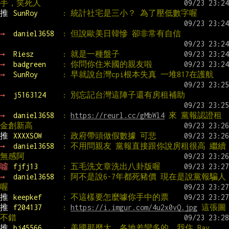
手，笑死人
推 
SunRoy      
: 統計社宅是三小？ 為了壓低數字喔
→ 
daniel3658  
: 但說歐美日韓慘 卻非常有自信
→ 
Riesz       
: 就是一種盤子
→ 
badgreen    
: 你問你住米國的親友啦
→ 
SunRoy      
: 早就說台灣cpi根本失真 一堆817在護航
→ 
j5163124    
: 別忘記台灣這陣子還有房租補助
→ 
daniel3658  
: 
https://reurl.cc/gMbWl4
 來 黨報認證租
金創新高
推 
XXXXSOW     
: 政府帶頭做假數據 可悲
→ 
daniel3658  
: 不用問親友 黨報直接跟你說房租很高 繼續
無感阿
噓 
fjfj13      
: 五毛洗文章洗出八卦版喔
→ 
daniel3658  
: 阿不是說6-7年都死豬價 現在是說黨報騙人
喔
推 
keepkef     
: 不這樣要怎麼噱你手中的票
推 
f204137     
: 
https://i.imgur.com/4u2x0vQ.jpg
 這張圖
不錯
推 
bj45566     
: 美國那麼大，各地差蠻多的，我住 Bay 