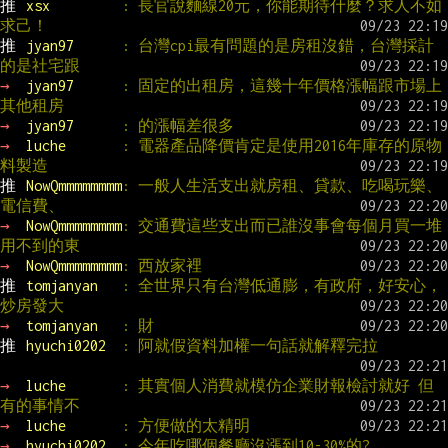
推 
xsx         
: 長官說麵線20元，你能期待什麼？求人不如
求己！
推 
jyan97      
: 台灣cpi最有問題的是房租沒錯，台灣採計
的是社宅跟
→ 
jyan97      
: 固定的出租房，這幾十年價格漲幅跟市場上
其他租房
→ 
jyan97      
: 的漲幅差很多
→ 
luche       
: 電器產品降價肯定是使用2016年庫存的原物
料製造
推 
NowQmmmmmmmm
: 一般人生活支出就房租、貸款、吃喝玩樂、
電信費、
→ 
NowQmmmmmmmm
: 交通費這些支出而已誰沒事會每個月買一堆
用不到的東
→ 
NowQmmmmmmmm
: 西放家裡
推 
tomjanyan   
: 全世界只有台灣低通膨，有政府，好安心，
炒房發大
→ 
tomjanyan   
: 財
推 
hyuchi0202  
: 阿就假資料加權一句話就解釋完拉
→ 
luche       
: 其實個人消費就模仿企業財報檢討就好 但
有的事情不
→ 
luche       
: 方便做的太精明
→ 
hyuchi0202  
: 今年吃哪個餐廳沒漲到10-30%的?