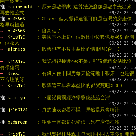
國一樣40%
推 
macinwould  
: 原來是數學家 這算法怎麼像是數字先出來
再去推公式
推 
bj45566     
: @Riesz 個人覺得這很可能是台灣的房產價
格早就被過
→ 
bj45566     
: 度高估了
→ 
KrisNYC     
: 美國基本上是中位數比中位數也要40% 台灣
中位收入
→ 
aloness     
: 股票也有不算本益比的情形啊(合一)
→ 
KrisNYC     
: 我記得很接近40k不是? 那這個租金佔比沒
有很偏阿
→ 
Riesz       
: 有錢人住十間房每天輪流睡十張床  也是很
不合理的呀
→ 
KrisNYC     
: 股票這三年看本益比的都哭死吧XDDDD
推 
kairiyu     
: 下屆諾貝爾經濟學獎應該給台灣
推 
j5163124    
: 真的連表都看不懂，果然是只會噴汁
推 
badgreen    
: 租金一直都是死豬價..只有房價在漲
→ 
KrisNYC     
: 我也覺得杜拜親王每天睡不同人車多到開博