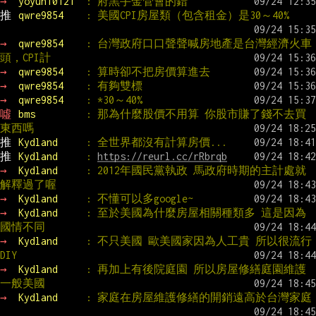
→ 
yoyun10121  
: 府黑手金管會的錯
推 
qwre9854    
: 美國CPI房屋類（包含租金）是30～40%
→ 
qwre9854    
: 台灣政府口口聲聲喊房地產是台灣經濟火車
頭，CPI計
→ 
qwre9854    
: 算時卻不把房價算進去
→ 
qwre9854    
: 有夠雙標
→ 
qwre9854    
: *30～40%
噓 
bms         
: 那為什麼股價不用算 你股市賺了錢不去買
東西嗎
推 
Kydland     
: 全世界都沒有計算房價...
推 
Kydland     
: 
https://reurl.cc/rRbrqb
→ 
Kydland     
: 2012年國民黨執政 馬政府時期的主計處就
解釋過了喔
→ 
Kydland     
: 不懂可以多google~
→ 
Kydland     
: 至於美國為什麼房屋相關種類多 這是因為
國情不同
→ 
Kydland     
: 不只美國 歐美國家因為人工貴 所以很流行
DIY
→ 
Kydland     
: 再加上有後院庭園 所以房屋修繕庭園維護 
一般美國
→ 
Kydland     
: 家庭在房屋維護修繕的開銷遠高於台灣家庭