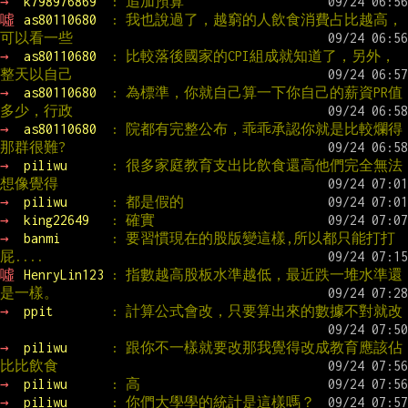
→ 
k798976869  
: 追加預算
噓 
as80110680  
: 我也說過了，越窮的人飲食消費占比越高，
可以看一些
→ 
as80110680  
: 比較落後國家的CPI組成就知道了，另外，
整天以自己
→ 
as80110680  
: 為標準，你就自己算一下你自己的薪資PR值
多少，行政
→ 
as80110680  
: 院都有完整公布，乖乖承認你就是比較爛得
那群很難?
→ 
piliwu      
: 很多家庭教育支出比飲食還高他們完全無法
想像覺得
→ 
piliwu      
: 都是假的
→ 
king22649   
: 確實
→ 
banmi       
: 要習慣現在的股版變這樣,所以都只能打打
屁....
噓 
HenryLin123 
: 指數越高股板水準越低，最近跌一堆水準還
是一樣。
→ 
ppit        
: 計算公式會改，只要算出來的數據不對就改
→ 
piliwu      
: 跟你不一樣就要改那我覺得改成教育應該佔
比比飲食
→ 
piliwu      
: 高
→ 
piliwu      
: 你們大學學的統計是這樣嗎？