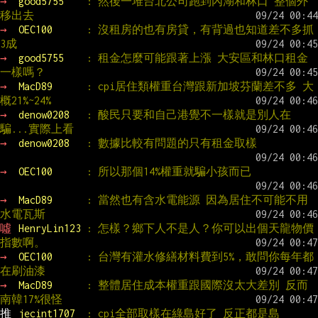
→ 
good5755    
: 然後一堆台北公司跑到內湖和林口 整個外
移出去
→ 
OEC100      
: 沒租房的也有房貸，有背過也知道差不多抓
3成
→ 
good5755    
: 租金怎麼可能跟著上漲 大安區和林口租金
一樣嗎？
→ 
MacD89      
: cpi居住類權重台灣跟新加坡芬蘭差不多 大
概21%~24%
→ 
denow0208   
: 酸民只要和自己港覺不一樣就是別人在
騙...實際上看
→ 
denow0208   
: 數據比較有問題的只有租金取樣
→ 
OEC100      
: 所以那個14%權重就騙小孩而已
→ 
MacD89      
: 當然也有含水電能源 因為居住不可能不用
水電瓦斯
噓 
HenryLin123 
: 怎樣？鄉下人不是人？你可以出個天龍物價
指數啊。
→ 
OEC100      
: 台灣有灌水修繕材料費到5%，敢問你每年都
在刷油漆
→ 
MacD89      
: 整體居住成本權重跟國際沒太大差別 反而
南韓17%很怪
推 
jecint1707  
: cpi全部取樣在綠島好了 反正都是島