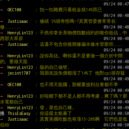
→ 
OEC100      
: 扣一扣雜費只看租金就14%而已
→ 
Justisaac   
: 修繕 5%很奇怪嗎~?其實管委會常常在
修.......
→ 
HenryLin123 
: 不然你拿全美物價指數紐約的嗆你低估，中
西部大草原
→ 
Justisaac   
: 這還不包含你後期修漏水修水管那些....
→ 
HenryLin123 
: 說你高估。啊你還不是要做一個介於中間
的。要做天龍
→ 
HenryLin123 
: 版的自己做呀。
→ 
jecint1707  
: 我朋友說魚價都漲了14%了 他對cpi很存疑
→ 
OEC100      
: 也不用天龍國，那權重放到台東都不準
→ 
HenryLin123 
: 好啦鄉下都不是人都不用考慮，爽了嗎？那
水電都自己
→ 
HenryLin123 
: 發，菜也自己種。
推 
ThisIsEasy  
: 你這樣太粗暴了
→ 
Justisaac   
: 其實美國吃飯也有漲15~20%啊  它們也是低
估XD