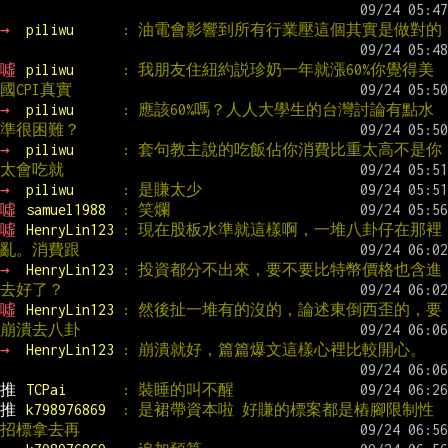
→ 
piliwu      
: 油電會影響到所有行業壓這個其實是做對的
噓 
piliwu      
: 我朋友住紐約説珍奶一年就漲60%你覺得美
國CPI真實
→ 
piliwu      
: 應該60%嗎？人人大學生的台灣討論有點水
準很困難？
→ 
piliwu      
: 套句教主說的吃飯佔你消費比重太高不是你
太會吃就
→ 
piliwu      
: 是賺太少
噓 
samuel1988  
: 笑爛
噓 
HenryLin123 
: 現在股板水準就這樣啊，一堆八卦仔在那裡
亂。消費跟
→ 
HenryLin123 
: 投資都分不出來，要不要比特幣價格也含進
去好了？
噓 
HenryLin123 
: 然後扯一堆有的沒的，論述東倒西歪的，要
崩潰去八卦
→ 
HenryLin123 
: 崩潰就好，篇篇爆文這樣心裡比較開心。
推 
TCPai       
: 裝睡的叫不醒
推 
k798976869  
: 是裙帶資本啦 好賺的標案都是樁腳限制性
招標拿去再