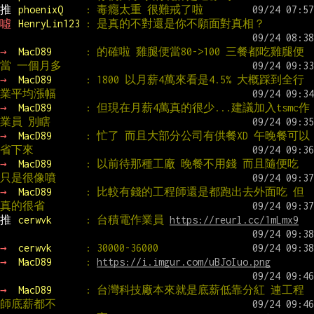
推 
phoenixQ    
: 毒癮太重 很難戒了啦
噓 
HenryLin123 
: 是真的不對還是你不願面對真相？
→ 
MacD89      
: 的確啦 雞腿便當80->100 三餐都吃雞腿便
當 一個月多
→ 
MacD89      
: 1800 以月薪4萬來看是4.5% 大概踩到全行
業平均漲幅
→ 
MacD89      
: 但現在月薪4萬真的很少...建議加入tsmc作
業員 別瞎
→ 
MacD89      
: 忙了 而且大部分公司有供餐XD 午晚餐可以
省下來
→ 
MacD89      
: 以前待那種工廠 晚餐不用錢 而且隨便吃 
只是很像噴
→ 
MacD89      
: 比較有錢的工程師還是都跑出去外面吃 但
真的很省
推 
cerwvk      
: 台積電作業員 
https://reurl.cc/1mLmx9
→ 
cerwvk      
: 30000-36000
→ 
MacD89      
: 
https://i.imgur.com/uBJoIuo.png
→ 
MacD89      
: 台灣科技廠本來就是底薪低靠分紅 連工程
師底薪都不