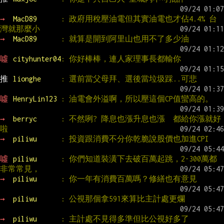
→ 
MacD89      
: 政府用稅壓油電但其實油電也才佔4.4% 台
灣就那麼小
→ 
MacD89      
: 就算是開到阿里山也用不了多少油
噓 
cityhunter04
: 你好棒棒，連人家理事長都輸你
推 
lionghe     
: 選前當父母拜、選後當垃圾踩..可悲
噓 
HenryLin123 
: 油電會外溢啊，所以壓這個CP值蠻高的。
→ 
berryc      
: 不然咧? 降息也漲升息也漲  都給你漲就好
啦
→ 
piliwu      
: 投資跟消費不分你乾脆說股價也加進CPI
噓 
piliwu      
: 你們知道裝潢下去破百萬起跳，2-300萬都
非常常見，
→ 
piliwu      
: 你一年有消費百萬嗎？修繕也有意見
→ 
piliwu      
: 公視那個拿591來算比主計處更爛
→ 
piliwu      
: 主計處不見得多準但比公視好多了