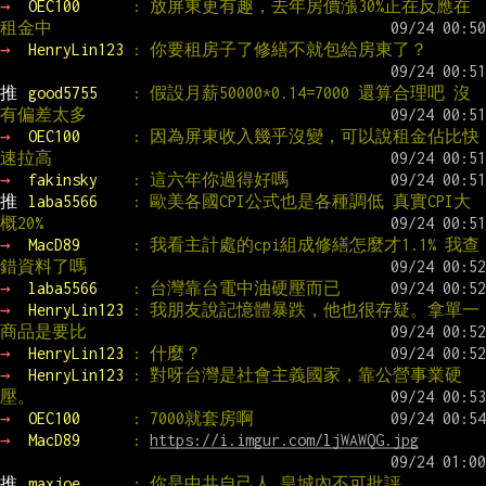
→ 
OEC100      
: 放屏東更有趣，去年房價漲30%正在反應在
租金中
→ 
HenryLin123 
: 你要租房子了修繕不就包給房東了？
推 
good5755    
: 假設月薪50000*0.14=7000 還算合理吧 沒
有偏差太多
→ 
OEC100      
: 因為屏東收入幾乎沒變，可以說租金佔比快
速拉高
→ 
fakinsky    
: 這六年你過得好嗎
推 
laba5566    
: 歐美各國CPI公式也是各種調低 真實CPI大
概20%
→ 
MacD89      
: 我看主計處的cpi組成修繕怎麼才1.1% 我查
錯資料了嗎
→ 
laba5566    
: 台灣靠台電中油硬壓而已
→ 
HenryLin123 
: 我朋友說記憶體暴跌，他也很存疑。拿單一
商品是要比
→ 
HenryLin123 
: 什麼？
→ 
HenryLin123 
: 對呀台灣是社會主義國家，靠公營事業硬
壓。
→ 
OEC100      
: 7000就套房啊
→ 
MacD89      
: 
https://i.imgur.com/ljWAWQG.jpg
推 
maxjoe      
: 你是中共自己人 皇城內不可批評