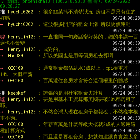
※ 編輯: phoenixna13 (180.218.93.8 臺灣), 09/24/2022 
推 
hyuchi0202  
: 很多韭菜搞不清楚狀況 房租不是只有住的
好嗎
→ 
hyuchi0202  
: 這波很多開店的租金上漲 所以物價連動
噓 
HenryLin123 
: 一直推同一句廢話蠻好笑的，錯的事講一百
遍也不會變
→ 
HenryLin123 
: 成對的。
→ 
MacD89      
: 所以美國也是用等價房租去算啊
→ 
OEC100      
: 通常租金都佔薪水3成以上，cpi權重才
14%，大概年薪
→ 
OEC100      
: 百萬還住套房才會符合這個權重的體感
推 
keepkef     
: 誇張的是用社宅租金去計算
噓 
HenryLin123 
: 要是用基本工資算那美國要破50%都房租了
耶。
→ 
HenryLin123 
: 不然台灣人現在租房子都報稅，不然樣本根
本不夠。
→ 
OEC100      
: 年薪百萬是什麼等級大概就2成的人適用這
種計算方式
→ 
OEC100      
: 而且還是要租套房，想就知道跟真實差太多