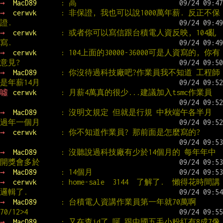
→ 
MacD89      
: 高
→ 
cerwvk      
: 非保證, 我也可以說1000萬年薪. 反正不保
證.
→ 
cerwvk      
: 或者你可以寫信跟台積電人資反映, 104亂
寫.
→ 
cerwvk      
: 104上面的30000-36000可是人資寫的, 你有
意見?
→ 
MacD89      
: 你沒待過科技廠吧?作業員我不知道 工程師
是年薪14月
噓 
cerwvk      
: 月薪4萬真的很少...建議加入tsmc作業員
→ 
MacD89      
: 沒明文規定 但就是行規 中秋端午各半月 
過年一個月
→ 
cerwvk      
: 你不知道作業員? 那前面是怎麼寫的?
→ 
MacD89      
: 沒聽說過科技廠有少於14個月的 每年年中
開獎會多於
→ 
MacD89      
: 14個月
→ 
cerwvk      
: home-sale  3144  了解了.  懶得花時間講
邏輯了.
→ 
MacD89      
: 台積電人資講作業員第一年就70萬啊 
70/12>4
→ 
MacD89      
: 又在查id了 呵 跟中國五毛小粉紅有8成7像