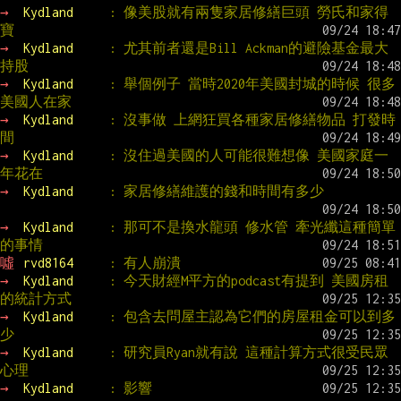
→ 
Kydland     
: 像美股就有兩隻家居修繕巨頭 勞氏和家得
寶
→ 
Kydland     
: 尤其前者還是Bill Ackman的避險基金最大
持股
→ 
Kydland     
: 舉個例子 當時2020年美國封城的時候 很多
美國人在家
→ 
Kydland     
: 沒事做 上網狂買各種家居修繕物品 打發時
間
→ 
Kydland     
: 沒住過美國的人可能很難想像 美國家庭一
年花在
→ 
Kydland     
: 家居修繕維護的錢和時間有多少
→ 
Kydland     
: 那可不是換水龍頭 修水管 牽光纖這種簡單
的事情
噓 
rvd8164     
: 有人崩潰
→ 
Kydland     
: 今天財經M平方的podcast有提到 美國房租
的統計方式
→ 
Kydland     
: 包含去問屋主認為它們的房屋租金可以到多
少
→ 
Kydland     
: 研究員Ryan就有說 這種計算方式很受民眾
心理
→ 
Kydland     
: 影響