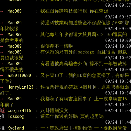
→ 
MacD89      
: 我在跟你講科技業行規 你在查id
→ 
MacD89      
: 待過科技業就知道獎金不保證但除了0809那
年比較慘
→ 
MacD89      
: 其他每年年收都遠大於月薪x12 104還真的
是參考用的
→ 
MacD89      
: 跟傳產不一樣啦
→ 
MacD89      
: 有保證的只有外商package 而且很高 但裁
員也裁很兇
→ 
MacD89      
: 有看過被高薪騙去外商 撐不到一年被裁掉 
得不償失的
→ 
as80110680  
: 又在查ID了，我的ID查的怎麼樣了，有結果
了嗎?
→ 
HenryLin123 
: 科技業行規的確就14個月啊，通常聘書就寫
好了。
→ 
MacD89      
: 我都忘了有聘書這回事了 上一次拿聘書15
年前了
噓 
cooji74115  
: 八卦體崩潰文
推 
Tossdog     
: 這四年你過的好嗎 買的起房嗎
推 
Kydland     
: 一下罵政府黑手控制物價 一下要政府管蛋