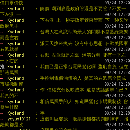
價口罩價快
→ 
Kydland     
: 篩價 啊到底是政府管還是不要管？不要一
下左派 一
→ 
Kydland     
: 下右派 上一秒要政府管東管西 下一秒又說
政府黑手
→ 
Kydland     
: 台灣人在意識型態最大的問題不是藍綠統獨 
而是左右
→ 
Kydland     
: 派天天換來換去 沒有中心思想 在歐美國家 
右派就是
→ 
Kydland     
: 右派 左派就是左派 涇渭分明 哪有一下左 
一下右的
推 
Kydland     
: 我自己是正常台電民營化啊 盈虧自負 但在
那邊罵黑
→ 
Kydland     
: 手控制電價油價的人 是真的右派完全贊成
市場機制運
→ 
Kydland     
: 作 價格充分反映成本 還是找話題罵而已？
我真的不
→ 
Kydland     
: 相信罵黑手的人 知道民營化市場機制後 會
發生什麼
→ 
Kydland     
: 事
→ 
yoyun10121  
: 這個叫巨嬰派, 股票賺錢都我判斷神準, 賠
錢就都是政