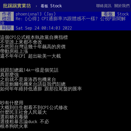
批踢踢實業坊
›
Stock
聯絡資訊
關於我們
看板
作者
phoenixna13 (Jay)
看板
Stock
標題
Re: [心得] CPI通膨率3%跟體感不一樣? 公視P新聞解
說
時間
Sat Sep 24 00:14:03 2022
這個CPI公式根本執政黨自爽指標

不管誰上來都不會改

不然照台灣這幾十年飆高的房價

帶動房租上漲

還不年年CPI 超出歐美一大截

就跟彭總裁14A一樣是個笑話

真那麼強

之前就不是裴洛西包機來台

而是鮑爾包機來台請益我們彭總

如何年年維持低通膨 跟那拉尾盤的匯率

吵有什麼用

大概到往生都看不到CPI公式修改

什麼民主社會人民最大

選前糖衣毒藥

選後粗暴言論duck 不必

根本狗吠火車
