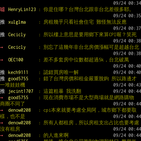
噓 
HenryLin123 
: 你是住哪？台灣台北跟非台北差很多耶。
推 
xulglma     
: 房租幾乎只看社會住宅 難怪無法反應
推 
Cecicly     
: 所以樓上意思是要用鄉下來算CPI喔？笑死
→ 
Cecicly     
: 別忘了這幾年非台北房價漲幅可是超越台北
→ 
OEC100      
: 差不多套房中位數都超過5k，台北破萬
推 
kech9111    
: 認錯買房唯一解
推 
good5755    
: 錯了台灣房價和租金嚴重脫鉤 所以路邊才
一堆娃娃機
推 
jecint1707  
: 這篇粗暴 我洗翻
→ 
good5755    
: 現在消費市場不是大型商場就是網路購物 
商圈不同了
→ 
denow0208   
: cpi本來就要考慮全局阿，城市鄉下都要取
樣，也不是
→ 
denow0208   
: 所有人都租房，所以房租支出占比也要考慮
沒有租房
→ 
denow0208   
: 的人進來啊