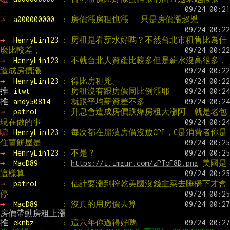
→ 
a000000000  
: 房價漲房租也漲   只是房價漲超兇
→ 
HenryLin123 
: 房租是看薪水好嗎？不然台北市租售比為什
麼比較差，
→ 
HenryLin123 
: 不就台北人資產比較多但是薪水沒高很多，
造成房價漲
→ 
HenryLin123 
: 得比房租兇。
推 
itwt        
: 房租沒有跟房價同比例漲耶
推 
andy50814   
: 就跟平均薪資差不多
→ 
patrol      
: 升息會造成房價跌爆房租大漲阿  就是老包
現在做的事
噓 
HenryLin123 
: 每次都在崩潰房價沒放CPI，C是消費者你是
住薑餅屋是
→ 
HenryLin123 
: 不是？
→ 
MacD89      
: 
https://i.imgur.com/zPToF8D.png
 美國是
這樣算
→ 
patrol      
: 估計要漲到榨乾美國沒錢韭菜去睡橋下才會
停
→ 
MacD89      
: 沒真的用房價去算
推 
eknbz       
: 這六年你過得好嗎