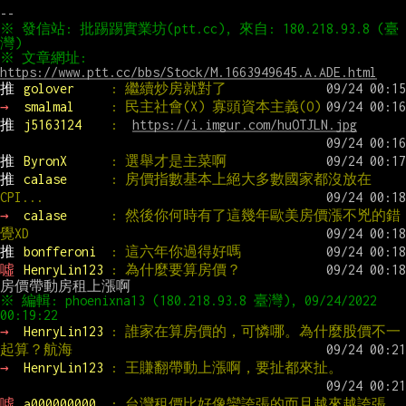
※ 發信站: 批踢踢實業坊(ptt.cc), 來自: 180.218.93.8 (臺
※ 文章網址: 
https://www.ptt.cc/bbs/Stock/M.1663949645.A.ADE.html
推 
golover     
: 繼續炒房就對了
→ 
smalmal     
: 民主社會(X) 寡頭資本主義(O)
推 
j5163124    
:  
https://i.imgur.com/huOTJLN.jpg
推 
ByronX      
: 選舉才是主菜啊
推 
calase      
: 房價指數基本上絕大多數國家都沒放在
CPI...
→ 
calase      
: 然後你何時有了這幾年歐美房價漲不兇的錯
覺XD
推 
bonfferoni  
: 這六年你過得好嗎
噓 
HenryLin123 
: 為什麼要算房價？
※ 編輯: phoenixna13 (180.218.93.8 臺灣), 09/24/2022 
→ 
HenryLin123 
: 誰家在算房價的，可憐哪。為什麼股價不一
起算？航海
→ 
HenryLin123 
: 王賺翻帶動上漲啊，要扯都來扯。
噓 
a000000000  
: 台灣租價比好像蠻誇張的而且越來越誇張