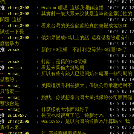
們。
推 
ching0508   
: @rahim 嗯嗯 這樣我理解沒錯
→ 
ching0508   
: 其實對一般大眾來說就是這筆資金靈活性的
問題 這樣
→ 
ching0508   
: 看來台灣的美金儲蓄險真的會變成垃圾XD 
試想一下長
→ 
ching0508   
: 債如果變成6%以上的話 這樣儲蓄險還有什
麼競爭力
推 
zusuki      
: 新的100債權，不計利息等於53就還100了
→ 
zusuki      
: 打錯，是舊的100債權
推 
switch      
: 看起來葉倫力挺鮑爾
→ 
Armag       
: 所以有些有錢人已經開始在處理一些到期的
儲蓄險，
→ 
Armag       
: 美國繼續升利差擴大，保險公司承壓絕對不
只這麼一
→ 
Armag       
: 點點。你就想像台灣大量找保險公司贖回儲
蓄險會是
→ 
Armag       
: 什麼樣的大場面就好了
推 
suck9527    
: 長債4%就很爽了吧！通膨才2%
推 
ching0508   
: @suck9527 是以台灣的通膨2%計算嗎？ 我
覺得未來5
→ 
ching0508   
: 年 高通膨機率還是在