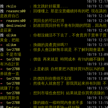
推 
rkilo       
: 推文跳針好嚴重....
推 
reasoncs00  
: 回樓樓上 那是沒賣繼續持有的吧 現在講的
是政府自己
→ 
reasoncs00  
: 買回去的可以打消
推 
deolinwind  
: 財政部買回持有不會有到期的問題，因為他
是莊家
推 
olikm       
: 你都沒錢活不下去了，不會賣房子賣車子賣
黃金，把能
→ 
olikm       
: 換錢的資產賣掉嗎??
推 
ter2788     
: 很多人會誤解無非就是 不了解到期會還本
金 不是市場
→ 
ter2788     
: 價值 再來就是 時間成本 有5%的錢不賺持
有3%在計算
→ 
ter2788     
: 上是虧損 自然要把3%賣掉買5%所以3%的債
券就會一直
→ 
ter2788     
: 跌價跌到你覺得不划算
→ 
ter2788     
: 然後有人就會想了 那我買起來持有到期 不
就賺了? 你
→ 
ter2788     
: 想到市場也會想到 結果就是你買舊債賺的
錢跟買新債
→ 
ter2788     
: 賺的錢在一樣時間內會差不多
推 
Paulsic     
: 跟30年前賣儲蓄險一樣好騙