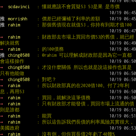
→ 
scdavinci   
: 懂就應該不會質疑53 53是果 是市價
推 
morrishh    
: 價差已經彌補了利率的差額
推 
rahim       
: 那個舊債現在就值53，你持有到期才值100
→ 
rahim       
: 財政部去市場上買回市價53的舊債，就已經
解決就舊
→ 
rahim       
: 的100債務
推 
ching0508   
: @rahim 可以理解成財政部是因為它一直都
會這樣操作
→ 
ching0508   
: 才沒什麼關係 所以也就是說這操作也算是
只有他能做
→ 
ching0508   
: 對吧？
→ 
rahim       
: 所以財政部真的在2020借100。付了2年利
息，再用53
→ 
rahim       
: 買回，就解決這筆債務
→ 
rahim       
: 只有財政部才能發債，買回市場上流通的債
則是誰都
→ 
rahim       
: 能買
→ 
rahim       
: 所以這告訴我們長債的利率風險其實很大，
美國政府
→ 
rahim       
: 沒有倒，但你買長債2年虧了40幾%