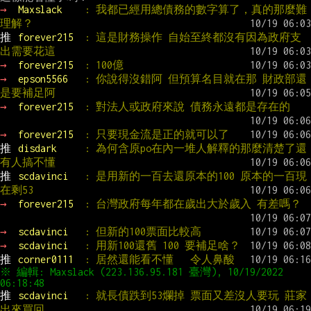
→ 
Maxslack    
: 我都已經用總債務的數字算了，真的那麼難
理解？
推 
forever215  
: 這是財務操作 自始至終都沒有因為政府支
出需要花這
→ 
forever215  
: 100億
→ 
epson5566   
: 你說得沒錯阿 但預算名目就在那 財政部還
是要補足阿
→ 
forever215  
: 對法人或政府來說 債務永遠都是存在的
→ 
forever215  
: 只要現金流是正的就可以了
推 
disdark     
: 為何含原po在內一堆人解釋的那麼清楚了還
有人搞不懂
推 
scdavinci   
: 是用新的一百去還原本的100 原本的一百現
在剩53
→ 
forever215  
: 台灣政府每年都在歲出大於歲入 有差嗎？
→ 
scdavinci   
: 但新的100票面比較高
→ 
scdavinci   
: 用新100還舊 100 要補足啥？
推 
corner0111  
: 居然還能看不懂   令人鼻酸
※ 編輯: Maxslack (223.136.95.181 臺灣), 10/19/2022 
推 
scdavinci   
: 就長債跌到53爛掉 票面又差沒人要玩 莊家
出來買回