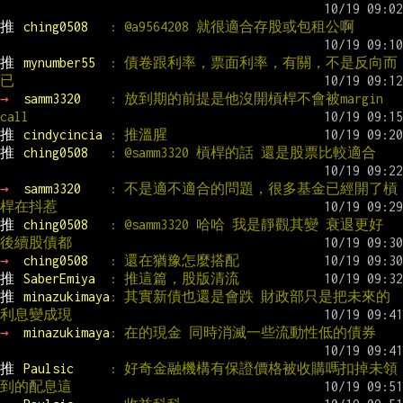
推 
ching0508   
: @a9564208 就很適合存股或包租公啊
推 
mynumber55  
: 債卷跟利率，票面利率，有關，不是反向而
已
→ 
samm3320    
: 放到期的前提是他沒開槓桿不會被margin 
call
推 
cindycincia 
: 推溫腥
推 
ching0508   
: @samm3320 槓桿的話 還是股票比較適合
→ 
samm3320    
: 不是適不適合的問題，很多基金已經開了槓
桿在抖惹
推 
ching0508   
: @samm3320 哈哈 我是靜觀其變 衰退更好 
後續股債都
→ 
ching0508   
: 還在猶豫怎麼搭配
推 
SaberEmiya  
: 推這篇，股版清流
推 
minazukimaya
: 其實新債也還是會跌 財政部只是把未來的
利息變成現
→ 
minazukimaya
: 在的現金 同時消滅一些流動性低的債券
推 
Paulsic     
: 好奇金融機構有保證價格被收購嗎扣掉未領
到的配息這