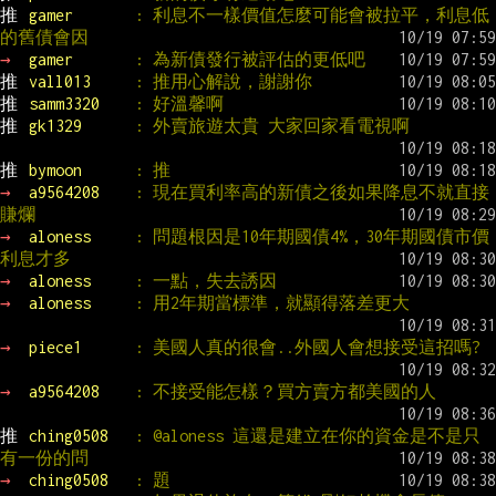
推 
gamer       
: 利息不一樣價值怎麼可能會被拉平，利息低
的舊債會因
→ 
gamer       
: 為新債發行被評估的更低吧
推 
vall013     
: 推用心解說，謝謝你
推 
samm3320    
: 好溫馨啊
推 
gk1329      
: 外賣旅遊太貴 大家回家看電視啊
推 
bymoon      
: 推
→ 
a9564208    
: 現在買利率高的新債之後如果降息不就直接
賺爛
→ 
aloness     
: 問題根因是10年期國債4%，30年期國債市價
利息才多
→ 
aloness     
: 一點，失去誘因
→ 
aloness     
: 用2年期當標準，就顯得落差更大
→ 
piece1      
: 美國人真的很會..外國人會想接受這招嗎?
→ 
a9564208    
: 不接受能怎樣？買方賣方都美國的人
推 
ching0508   
: @aloness 這還是建立在你的資金是不是只
有一份的問
→ 
ching0508   
: 題