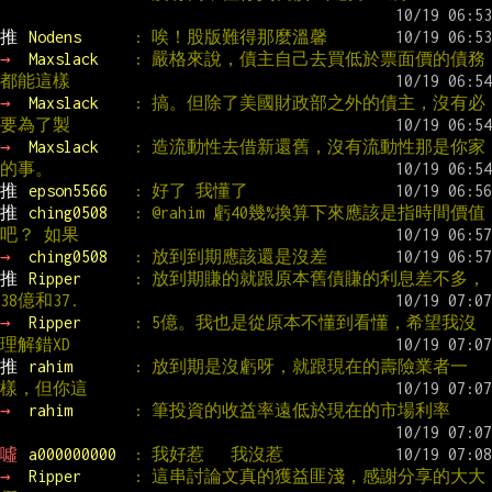
推 
Nodens      
: 唉！股版難得那麼溫馨
→ 
Maxslack    
: 嚴格來說，債主自己去買低於票面價的債務
都能這樣
→ 
Maxslack    
: 搞。但除了美國財政部之外的債主，沒有必
要為了製
→ 
Maxslack    
: 造流動性去借新還舊，沒有流動性那是你家
的事。
推 
epson5566   
: 好了 我懂了
推 
ching0508   
: @rahim 虧40幾%換算下來應該是指時間價值
吧？ 如果
→ 
ching0508   
: 放到到期應該還是沒差
推 
Ripper      
: 放到期賺的就跟原本舊債賺的利息差不多，
38億和37.
→ 
Ripper      
: 5億。我也是從原本不懂到看懂，希望我沒
理解錯XD
推 
rahim       
: 放到期是沒虧呀，就跟現在的壽險業者一
樣，但你這
→ 
rahim       
: 筆投資的收益率遠低於現在的市場利率
噓 
a000000000  
: 我好惹   我沒惹
→ 
Ripper      
: 這串討論文真的獲益匪淺，感謝分享的大大