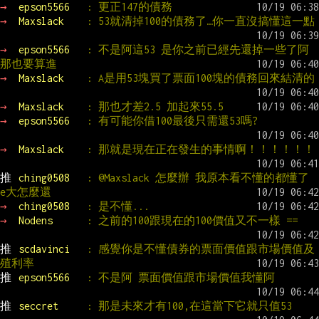
→ 
epson5566   
: 更正147的債務
→ 
Maxslack    
: 53就清掉100的債務了…你一直沒搞懂這一點
→ 
epson5566   
: 不是阿這53 是你之前已經先還掉一些了阿 
那也要算進
→ 
Maxslack    
: A是用53塊買了票面100塊的債務回來結清的
→ 
Maxslack    
: 那也才差2.5 加起來55.5
→ 
epson5566   
: 有可能你借100最後只需還53嗎?
→ 
Maxslack    
: 那就是現在正在發生的事情啊！！！！！！
推 
ching0508   
: @Maxslack 怎麼辦 我原本看不懂的都懂了 
e大怎麼還
→ 
ching0508   
: 是不懂...
→ 
Nodens      
: 之前的100跟現在的100價值又不一樣 ==
推 
scdavinci   
: 感覺你是不懂債券的票面價值跟市場價值及
殖利率
推 
epson5566   
: 不是阿 票面價值跟市場價值我懂阿
推 
seccret     
: 那是未來才有100,在這當下它就只值53