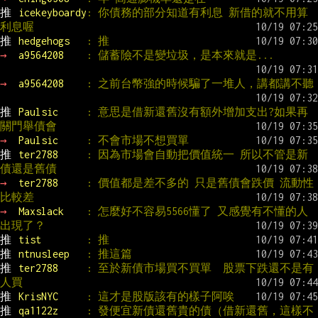
推 
icekeyboardy
: 你債務的部分知道有利息 新借的就不用算
利息喔
推 
hedgehogs   
: 推
→ 
a9564208    
: 儲蓄險不是變垃圾，是本來就是...
→ 
a9564208    
: 之前台幣強的時候騙了一堆人，講都講不聽
推 
Paulsic     
: 意思是借新還舊沒有額外增加支出?如果再
關門舉債會
→ 
Paulsic     
: 不會市場不想買單
推 
ter2788     
: 因為市場會自動把價值統一 所以不管是新
債還是舊債
→ 
ter2788     
: 價值都是差不多的 只是舊債會跌價 流動性
比較差
→ 
Maxslack    
: 怎麼好不容易5566懂了 又感覺有不懂的人
出現了？
推 
tist        
: 推
推 
ntnusleep   
: 推這篇
推 
ter2788     
: 至於新債市場買不買單  股票下跌還不是有
人買
推 
KrisNYC     
: 這才是股版該有的樣子阿唉
推 
qa1122z     
: 發便宜新債還舊貴的債（借新還舊，這樣不