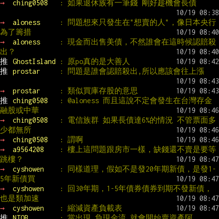
→ 
ching0508   
: 如果退休族有一筆錢 剛好趁機會長債
→ 
aloness     
: 問題想來只發生在"想賣的人"，像日本央行
為了籌措
→ 
aloness     
: 現金而出售美債，不然誰會在這時候認賠殺
出？
推 
GhostIsland 
: 原po真的是大善人
推 
prostar     
: 問題是誰會認賠殺出,所以應該會往上漲
→ 
prostar     
: 類似買庫存股的意思
推 
ching0508   
: @aloness 而且這說不定會發生在台灣存金
融股或中華
→ 
ching0508   
: 電信族群 如果長債達6%的情況 不管票面多
少都無所
→ 
ching0508   
: 謂啊
→ 
a9564208    
: 樓上這問題跟房市一樣，缺錢還不賣是要等
跳樓？
→ 
cyshowen    
: 同樣道理，假如不是發20年期新債，是發1-
5年新債買
→ 
cyshowen    
: 回30年期，1-5年債券債券到期不發新債，
也是類加速
→ 
cyshowen    
: 縮減資產負載表
推 
NTOB        
: 當出現 負現金流 就會開始賣資產阿