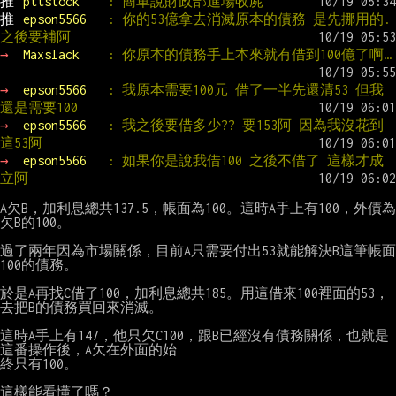
推 
pttstock    
: 簡單說財政部進場收屍
推 
epson5566   
: 你的53億拿去消滅原本的債務 是先挪用的.
之後要補阿
→ 
Maxslack    
: 你原本的債務手上本來就有借到100億了啊…
→ 
epson5566   
: 我原本需要100元 借了一半先還清53 但我
還是需要100
→ 
epson5566   
: 我之後要借多少?? 要153阿 因為我沒花到
這53阿
→ 
epson5566   
: 如果你是說我借100 之後不借了 這樣才成
立阿
A欠B，加利息總共137.5，帳面為100。這時A手上有100，外債為
欠B的100。

過了兩年因為市場關係，目前A只需要付出53就能解決B這筆帳面
100的債務。

於是A再找C借了100，加利息總共185。用這借來100裡面的53，
去把B的債務買回來消滅。

這時A手上有147，他只欠C100，跟B已經沒有債務關係，也就是
這番操作後，A欠在外面的始

終只有100。
