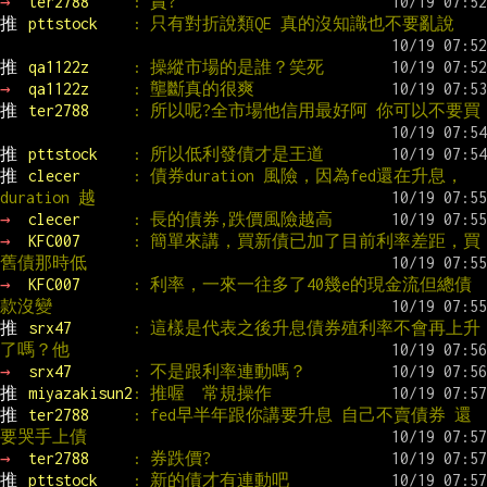
→ 
ter2788     
: 責?
推 
pttstock    
: 只有對折說類QE 真的沒知識也不要亂說
推 
qa1122z     
: 操縱市場的是誰？笑死
→ 
qa1122z     
: 壟斷真的很爽
推 
ter2788     
: 所以呢?全市場他信用最好阿 你可以不要買
推 
pttstock    
: 所以低利發債才是王道
推 
clecer      
: 債券duration 風險，因為fed還在升息，
duration 越
→ 
clecer      
: 長的債券,跌價風險越高
→ 
KFC007      
: 簡單來講，買新債已加了目前利率差距，買
舊債那時低
→ 
KFC007      
: 利率，一來一往多了40幾e的現金流但總債
款沒變
推 
srx47       
: 這樣是代表之後升息債券殖利率不會再上升
了嗎？他
→ 
srx47       
: 不是跟利率連動嗎？
推 
miyazakisun2
: 推喔  常規操作
推 
ter2788     
: fed早半年跟你講要升息 自己不賣債券 還
要哭手上債
→ 
ter2788     
: 券跌價?
推 
pttstock    
: 新的債才有連動吧