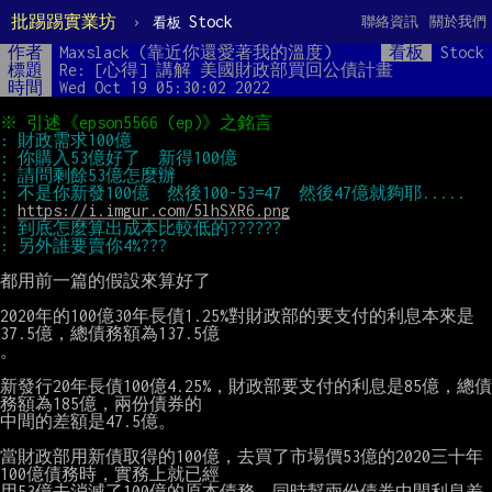
批踢踢實業坊
›
Stock
聯絡資訊
關於我們
看板
作者
Maxslack (靠近你還愛著我的溫度)
看板
Stock
標題
Re: [心得] 講解 美國財政部買回公債計畫
時間
Wed Oct 19 05:30:02 2022
: 
https://i.imgur.com/5lhSXR6.png
都用前一篇的假設來算好了

2020年的100億30年長債1.25%對財政部的要支付的利息本來是
37.5億，總債務額為137.5億

。

新發行20年長債100億4.25%，財政部要支付的利息是85億，總債
務額為185億，兩份債券的

中間的差額是47.5億。

當財政部用新債取得的100億，去買了市場價53億的2020三十年
100億債務時，實務上就已經

用53億去消滅了100億的原本債務，同時幫兩份債券中間利息差