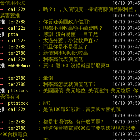
會信用不涼
→ 
qa1122z     
: 嗎？），欠債額度一樣還有賺價差跟利差，
厲害惹推
推 
ter2788     
: 你質疑美國政府信用?
→ 
qa1122z     
: 啊都不用收高額手續費嗎？
推 
ptta        
: 感謝 淺白易懂 一目了然
→ 
qa1122z     
: 太過分惹，小貸款戶森77
→ 
ter2788     
: 而且你是不是看反了
→ 
ter2788     
: 新債利率明明比較高
→ 
qa1122z     
: 利率高代表價值低
推 
w60904max   
: 買53 還100 沒錯就是那麼爽XD
→ 
ter2788     
: 暈倒
→ 
ter2788     
: 利率高怎麼就價值低了?
推 
pttstock    
: 美國國債=美元地位 美債違約=美元垃圾 你
覺得有可
→ 
pttstock    
: 能?
推 
qa1122z     
: 是借100還53啦幹，當美國ㄘ素的哦
→ 
ter2788     
: 都是市場價格 有什麼問題?
→ 
ter2788     
: 難道你台積電買600跌了要哭妖說現在只要
400台積電負