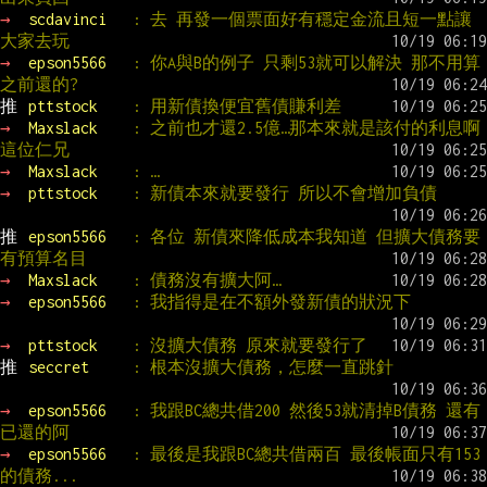
→ 
scdavinci   
: 去 再發一個票面好有穩定金流且短一點讓
大家去玩
→ 
epson5566   
: 你A與B的例子 只剩53就可以解決 那不用算
之前還的?
推 
pttstock    
: 用新債換便宜舊債賺利差
→ 
Maxslack    
: 之前也才還2.5億…那本來就是該付的利息啊
這位仁兄
→ 
Maxslack    
: …
→ 
pttstock    
: 新債本來就要發行 所以不會增加負債
推 
epson5566   
: 各位 新債來降低成本我知道 但擴大債務要
有預算名目
→ 
Maxslack    
: 債務沒有擴大阿…
→ 
epson5566   
: 我指得是在不額外發新債的狀況下
→ 
pttstock    
: 沒擴大債務 原來就要發行了
推 
seccret     
: 根本沒擴大債務，怎麼一直跳針
→ 
epson5566   
: 我跟BC總共借200 然後53就清掉B債務 還有
已還的阿
→ 
epson5566   
: 最後是我跟BC總共借兩百 最後帳面只有153
的債務...