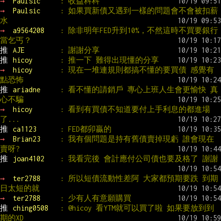
→ 
Paulsic     
: 收益科科
→ 
Paulsic     
: 如果買新債又遇到一樣的問題會不會被扣薪
水
→ 
a9564208    
: 除非明年FED升到10%，不然這時不買要銀行
當乞丐？
推 
AJE         
: 謝謝分享
推 
hicoy       
: 推一下 難得出現懂的分享
→ 
hicoy       
: 現在一堆連規則都搞不懂的要買債 感覺有
點恐怖
推 
ariadne     
: 看不懂的請銷戶 專心上班人生會更愉快 真
心不騙
→ 
hicoy       
: 看到有買債不知道要付上手利息的都進場
了...
推 
ca1123      
: FED都卯贏的
→ 
Brian23     
: 我有個問題是持有舊債賣掉現虧 誰會現在
賣呀?
推 
joan4102    
: 我看完後 會計應付公司債也要及格了 謝謝
→ 
ter2788     
: 所以短債流動性差阿 大家都預期要跌 到期
日太短的就
→ 
ter2788     
: 少有人有意願購買
推 
ching0508   
: @hicoy 看YTM就可以買了啦 如果要放到到
期的XD