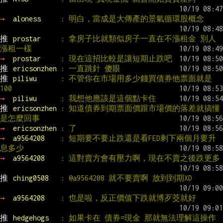
→ 
aloness     
: 明白，當成是大傳產的景氣循環股概念
推 
prostar     
: 拿房子比就類似房子一直在不漲租金 別人
漲租一樣
→ 
prostar     
: 現在這招比較是讓短期止跌吧
推 
ericsonzhen 
: 一直跳針 傻眼
推 
piliwu      
: 不管你在市場用多少錢買債券他票面就是
100
→ 
piliwu      
: 我想他應該是這個點卡住
推 
ericsonzhen 
: 知道債券到期票面價跟市場價的落差就搞懂
是怎麼回事
→ 
ericsonzhen 
: 了
→ 
a9564208    
: 短期要不要止跌還是看FED剩下兩個月要升
息多少
→ 
a9564208    
: 這對賣方會有壓力啊，現在不賣之後跌更多
推 
ching0508   
: @a9564208 就不要賣啊 放到到期XD
→ 
a9564208    
: 也是啦，反正價值下跌就博歹茭就好
推 
hedgehogs   
: 如果卡在 債券=現金 那就無法理解這操作