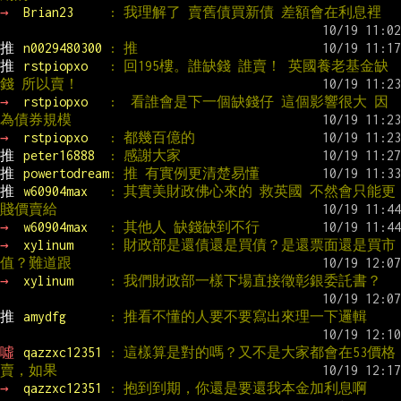
→ 
Brian23     
: 我理解了 賣舊債買新債 差額會在利息裡
推 
n0029480300 
: 推
推 
rstpiopxo   
: 回195樓。誰缺錢 誰賣！ 英國養老基金缺
錢 所以賣！
→ 
rstpiopxo   
:  看誰會是下一個缺錢仔 這個影響很大 因
為債券規模
→ 
rstpiopxo   
: 都幾百億的
推 
peter16888  
: 感謝大家
推 
powertodream
: 推 有實例更清楚易懂
推 
w60904max   
: 其實美財政佛心來的 救英國 不然會只能更
賤價賣給
→ 
w60904max   
: 其他人 缺錢缺到不行
→ 
xylinum     
: 財政部是還債還是買債？是還票面還是買市
值？難道跟
→ 
xylinum     
: 我們財政部一樣下場直接徵彰銀委託書？
推 
amydfg      
: 推看不懂的人要不要寫出來理一下邏輯
噓 
qazzxc12351 
: 這樣算是對的嗎？又不是大家都會在53價格
賣，如果
→ 
qazzxc12351 
: 抱到到期，你還是要還我本金加利息啊