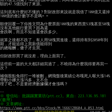
額的47.5億找到了來源。

這到底有什麼好不懂的？對財政部來說就是我借了100億又還掉
100億的會計數字不是嗎= =

順便回覆一下你推文問為什麼票面100塊的東西賣53塊甚至50塊
沒有其他銀行要買？因為還

會跌啊，而且不知道還會跌多少。

就算之後都不跌了，有人用50塊買進後，還得持有到2050年到
期，才能追得上買新債能得到

的總報酬，傻子才去買。

但財政部買了就沒差，理由上面寫了。

這些前一篇的大大都詳細寫過了，不曉得為什麼我得要再寫一
次？

補個股點免得打一堆被刪，網飛盤後業績公布嘎死人喔大漲14%
帶動小娜大漲1%多，太不合

理了吧，不是要經濟數據爛才會漲嗎？

※ 發信站: 批踢踢實業坊(ptt.cc), 來自: 223.136.95.181 
※ 文章網址: 
https://www.ptt.cc/bbs/Stock/M.1666128604.A.053.html