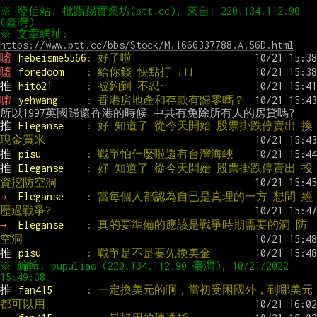
※ 發信站: 批踢踢實業坊(ptt.cc), 來自: 220.134.112.90 
※ 文章網址: 
https://www.ptt.cc/bbs/Stock/M.1666337788.A.56D.html
噓 
hebeisme5566
: 好了啦
噓 
foredoom    
: 給你錢 快點打 !!!
推 
hito21      
: 被釣到 不忍~
噓 
yehwang     
: 香港房地產和存款有歸零嗎？
推 
Eleganse    
: 好 知道了 從今天開始 股票掛跌停賣出 換
現金買米
推 
pisu        
: 戰爭怕什麼啦還有台灣海峽
推 
Eleganse    
: 好 知道了 從今天開始 股票掛跌停賣出 投
資挖防空洞
→ 
Eleganse    
: 當每個人都認為自已是真理的一方 想問 經
歷過戰爭?
→ 
Eleganse    
: 真的要準備的應該是戰爭時期需要的洞 防
空洞
推 
pisu        
: 戰爭是不是要先換美金
※ 編輯: pupuliao (220.134.112.90 臺灣), 10/21/2022 
推 
fan415      
: 一定換美元的啊，當初受困國外，到哪美元
都可以用