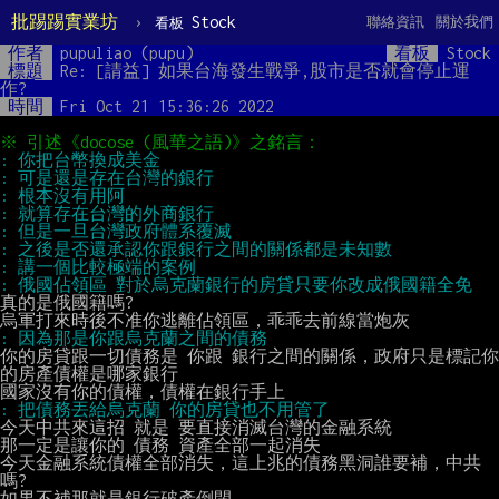
批踢踢實業坊
›
Stock
聯絡資訊
關於我們
看板
作者
pupuliao (pupu)
看板
Stock
標題
Re: [請益] 如果台海發生戰爭,股市是否就會停止運
作?
時間
Fri Oct 21 15:36:26 2022
真的是俄國籍嗎?

你的房貸跟一切債務是 你跟 銀行之間的關係，政府只是標記你
的房產債權是哪家銀行

今天中共來這招 就是 要直接消滅台灣的金融系統

那一定是讓你的 債務 資產全部一起消失

今天金融系統債權全部消失，這上兆的債務黑洞誰要補，中共
嗎?

如果不補那就是銀行破產倒閉
