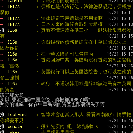
→ 
fan415      
: ，最好用的硬通貨。
→ 
IBIZA       
: 債權也是依法行使，法律怎麼規定，債權怎
麼做
→ 
IBIZA       
: 法律規定不用還就是不用還啊
→ 
IBIZA       
: 日本人來的時候有取消大租權
推 
ll6a        
: 真看不懂這篇在供三小，一點法律常識都沒
有
→ 
ll6a        
: 你跟銀行的債務是建立在中華民國民法上，
因為你是
→ 
ll6a        
: 在中華民國的司法管轄內
→ 
ll6a        
: 香港回歸中共，英國就沒有香港的司法管轄
權，當然
→ 
ll6a        
: 英國銀行可以上英國法院告，也可以在他的
領土強制
→ 
ll6a        
: 執行，不過沒幹用就是除非該港民有在英國
的資產
說了那麼多

所以 香港回歸中國之後，債權都消失了嗎?

照你的邏輯，你在中華民國的資產也跟著消失了阿

推 
foolwind    
: 智障才會想當支那人 看看河南銀行 隨手把
你錢變不見
推 
sonota      
: 攘外先安內 組一隊先制X X
推 
iwkya       
: 去房版跟房蟲講