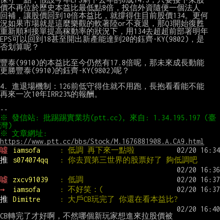
價不再位於歷史本益比最低點8倍，投信外資隨便一個法人

回補，讓股價回到10倍本益比，就撐得住目前股價134。更何

況如果市場就是這麼樂觀的軟著陸or不衰退，那Q3開始復甦

重新順利接單提高稼動率的狀況下，用134去超超前部署明年

EPS可以回到18甚至開出新產能達到20的鈺齊-KY(9802)，是

否划算呢？

豐泰(9910)的本益比至今仍然有17.8倍呢，那未來成長動能

更勝豐泰(9910)的鈺齊-KY(9802)呢？

4. 進退場機制：126前低守得住就不用跑，長抱看看能不能

再來一次10年IRR23%的報酬。

※ 發信站: 批踢踢實業坊(ptt.cc), 來自: 1.34.195.197 (臺
※ 文章網址: 
https://www.ptt.cc/bbs/Stock/M.1676881908.A.CA9.html
噓 
iamsofa     
: 低調 再下來一點啦
推 
s074074qq   
: 你去買第三世界的股票好了 夠低調吧
噓 
zxcv91039   
: 低調
→ 
iamsofa     
: 不好笑：(
推 
Dimitre     
: 大戶CB玩完了 你還在看本益比?
CB轉完了才好啊，不然哪個新玩家想進來拉股價被