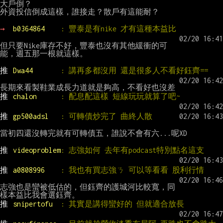
大戶倒？

外資投信倒成這樣，誰接走？散戶有這能耐？

→ 
b0364864    
: 豐泰是有nike 才有這種本益比
但只要Nike庫存不好，豐泰也沒有其他緩衝的可
能，週五那一根就這樣。

推 
Dwa44       
: 講再多都沒用 還是很多人不看好鈺齊==
推 
chalon      
: 配息配這樣 短線玩玩就算了吧~
推 
gp500adsl   
: 可轉債炒完了 曲終人散
當初四還沒轉完就有可轉債五，誰說不會有六...呢XD

推 
videoproblem
: 志強如何 去年有podcast特別點名這支
推 
a0808996    
: 我也有買志強ㄋ 可以等看看 股利行情
志強也是蠻被低估的，但鈺齊的護城河比較寬，同
推 
snipertofu  
: 其實是講得蠻好的 但就適合放長