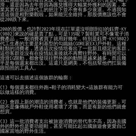
滑，還是因為去年曾因為匯兌獲得大幅業外獲利的因素，本

業其實在新品牌代工的挹注下並不會有多少衰退。不過我知

道這個是相對樂觀啦，如果能完全維持，那股價應該也不會

從200跌下來。

200的股價，也許對2023年現在訂單還沒明朗到Q3的鈺齊-KY

(9802)來說的確是貴了點，可是135呢？製鞋業可不像電子消

費產品，一般消費者買了就用好幾年，特別是鈺齊-KY(9802)

代工生產的主要是利基型的勾鐵絲(GORE衮EX)戶外鞋。這種

鞋類的消費者，透過這次疫情培養出了一批新且穩定的客群，

這些客群並沒有在疫情結束後就不再嚮往野外。有時間可以

滑滑IG限動，都會發現往野外跑的動態是越來越多，而且幾

乎是每個週末都出沒。這還只是網美，不包括幫他們扛裝備

跟拍照的工具人。

這邊可以去描述這個族群的輪廓：

(1) 每個週末都往外跑→鞋子的消耗變大→這族群有能力可

以做這樣的消費。

(2) 會跟上新的潮流的消費者，也就是他們的裝備更新，可

能不是像傳統戶外鞋使用者壞了才換，而是有新的他們就會

想買。

(3) 這一批消費者支出被旅遊消費的替代率不高，因為去國

外的野外也是要功能鞋，甚至可能比起出國旅遊會更愛自己

國家當地的野外生活。
