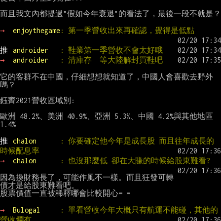
而且我文內都提過"假如今年衰退"的看法了，最後一段不就是？

→ 
enjoythegame
: 第一季營收出來再確認，覺得是低點
推 
androider   
: 鞋業第一季營收不會太好哦
→ 
androider   
: 清庫存  等大陸解封買鞋吧
它的客群不在中國，仔細想想就知道了，中國人會喜歡去野外
嗎？

鈺齊2021營收區域別:

歐洲 48.2%、美洲 40.9%、亞洲 5.3%、中國 4.2%與其他地區 
1.4%

推 
chalon      
: 你要確定他今年是成長股 而且往年成長的
時候配息率
→ 
chalon      
: 也沒那麼低 卻在大賺的時候給股東難看?
因為換財務長了，可能作風不一樣。而且狂發可轉
債才是給股東難看吧。

股票價值一直被稀釋哪會比較開心= =

→ 
Bulogal     
: 單看營收今年大概只有航運不能碰，其他的
營收爛有