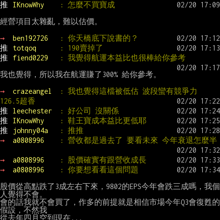
推 
IKnowWhy    
: 怎麼不買寶成
經營項目太雜亂，難以估價。

→ 
ben192726   
: 你天橋底下說書的？
推 
totqoq      
: 190賣掉了
推 
fiend0229   
: 我覺得航運本益比也很棒給你參考
我也覺得，所以我在航運賺了300% 給你參考。

→ 
crazeangel  
: 我也覺得這檔被低估 波段蠻有競爭力 
126.5超香
推 
leechester  
: 好公司 沒關係
推 
IKnowWhy    
: 鞋王寶成本益比更低耶
推 
johnny04a   
: 推推
→ 
a0808996    
: 營收都是過去了 要看未來 今年衰退怎麼半
→ 
a0808996    
: 股價確實有跟營收成長
→ 
a0808996    
: 你要想看看這個問題
股價從高點跌了3成左右下來，9802的EPS今年會跌三成嗎，我個
人覺得不會。

會的話我就不會買了，作多的前提就是相信市場今年Q3會復甦的
假設，不然我

從去年四月空到現在...
