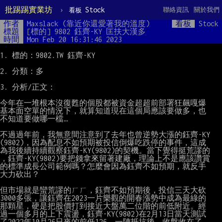
批踢踢實業坊
›
Stock
聯絡資訊
關於我們
看板
作者
Maxslack (靠近你還愛著我的溫度)
看板
Stock
標題
[標的] 9802 鈺齊-KY 匡扶大漢多
時間
Mon Feb 20 16:31:46 2023
1. 標的：9802.TW 鈺齊-KY

2. 分類：多

3. 分析/正文：

今年在一堆根本沒復甦的個股都被資金超超前部署狂飆嘎爆

基本面空單的情況下，就算知道現在這個局應該要做多，也

不知道要做哪一檔…

不過過年前，我無意間注意到了去年也曾逆勢大漲的鈺齊-KY

(9802)，因為配息不如預期被投信倒爆吃跌停的事件，這成

為我後續持續觀察鈺齊-KY(9802)的契機。當下覺得挺荒謬的

，鈺齊-KY(9802)要把錢拿來留著建廠，理論上不是應該讚賞

的標準成長公司範例嗎？怎麼會因為鈺齊不如預期，就反手

大力砍出？

但市場就是蠻荒謬的ㄏㄏ，鈺齊不如預期後，投信三天大砍

3000多張，讓鈺齊在2023一片樂觀的開春漲勢中成為最綠的

那顆星，硬是把股價打到接近大盤萬二位階的前低附近。經

過一個多月的上下震盪，鈺齊-KY(9802)在2月13日當天測試

了2022年10月26日來的前低126，一陣抵抗後，收盤收在了
