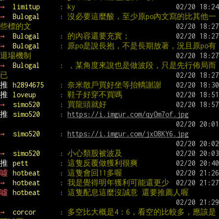
→ 
limitup     
: ky
→ 
Bulogal     
: 沒必要這麼酸，至少原po內文寫的比其他一
些標的文
→ 
Bulogal     
: 的內容還要充實；
→ 
Bulogal     
: 原po是說長抱，不是長期放著，況且原po有
退場機制
→ 
Bulogal     
: ，某角度來說也是做波段，只是先行佈局而
已
推 
h2894675    
: 奈米散戶買好坐等抬轎謝謝
推 
loveup      
: 鞋子好穿不買嗎
→ 
simo520     
: 買龍頭就好
推 
simo520     
: 
https://i.imgur.com/qyOm7of.jpg
→ 
simo520     
: 
https://i.imgur.com/jxO8KY6.jpg
→ 
simo520     
: 小心類股被波及
推 
pett        
: 這隻反覆做獲利很爽
噓 
hotbeat     
: 這隻會回11多喔
→ 
hotbeat     
: 我是覺得明年獲利可能還更少
噓 
hotbeat     
: 這隻配息這麼沒誠意 還要推薦人喔
→ 
corcor      
: 多空比大概是4：6，看空的比較多，應該是