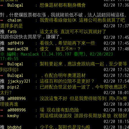
→ 
Bulogal     
: 想像題材都有翻身機會
→ 
chalon      
: 我覺得看線做短OK 這種公司抱長就算了吧 
選擇多的是
推 
fatb        
: 這文太長 直說可不可以買就好了
推 
sdf0419     
: 看很久，希望能再下來一些
推 
maniac628   
: 優文   板主不Mㄇ？
※ 編輯: Maxslack (1.34.195.197 臺灣), 02/20/2023 
→ 
Bulogal     
: 製鞋要起來，應該會跟紡織一起，至少要等
到Q2到Q3
→ 
Bulogal     
: ，在配合明年奧運題材
推 
jjackyy321  
: 這樣百和的位階不是更好？
推 
pipi2       
: 已經配合世足炒過一波了，今年營收應該不
太行?
推 
a0808996    
: 沒說這隻不好 但是我覺得能等到 周k月k整
理後再進
→ 
a0808996    
: 場 現在接有點危險
→ 
kmshy       
: 買這檔就做波段 誰跟你長期放著放 祝發財
推 
bhdbhd      
: 少子化，製鞋也是沒fu糗