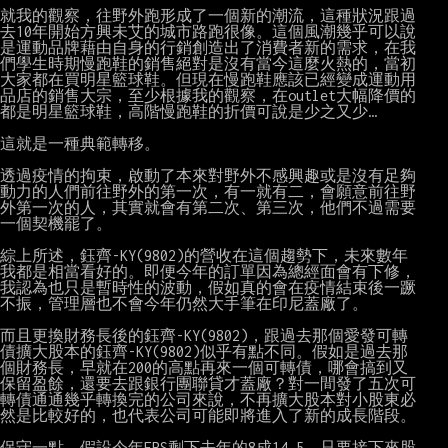
就我的觀察，往野外跑形成了一個新的潮流，這種狀況跟過

去10年開始方興未艾的城市路跑很像。這個風潮幾乎可以說

是運動品牌藉由自身的行銷創造出了消費者新的需求，在我

們學生時期慢跑鞋的銷售絕對是沒有當今這麼火熱的，當初

大家都在買明星籃球鞋。但現在慢跑鞋應該已經變成運動用

品店的銷售大宗，至少根據我的觀察，在outlet大幅降價的

都是明星籃球鞋，高階慢跑鞋的折價可說是少之又少…

這就是一種典範轉移。

透過疫情的拘束，啟動了本來對野外不感興趣或是沒有足夠

動力的人們前往野外的第一次，有一就有二，會願意前往野

外第一次的人，其實就會有第二次、第三次，他們不過需要

一個契機罷了。

綜上所述，鈺齊-KY(9802)的營收在這個趨勢下，未來數年

我都是相當看好的。即便今年的訂單因為總經面會有下修，

我認為也只是暫時性的波動，假如真的會在疫情結束後一蹶

不振，管理層也不會今年仍然大手筆在印尼蓋廠了。

而且更換財務長後的鈺齊-KY(9802)，跟過去那個愛發可轉

債擴大股本的鈺齊-KY(9802)似乎有點不同。假如是過去那

個財務長，早就在200的高點再來一個可轉債，哪會搞到又

保留盈餘，還要去跟銀行團聯貸才蓋廠？對一間發了五次可

轉債通通幾乎轉換完的公司來說，不再擴大股本對小股東必

然是比較好的，也代表公司可能即將進入了新的成長階段。

保守一點，假設今年EPS剩下去年的8成14.5，只要接下來股
