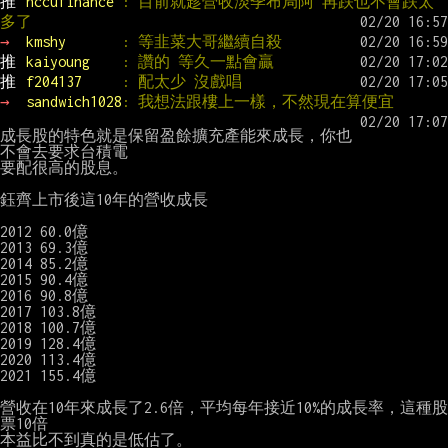
推 
nccufinance 
: 目前就趁營收淡季布局阿 再跌也不會跌太
多了
→ 
kmshy       
: 等韭菜大哥繼續自殺
推 
kaiyoung    
: 讚的 等久一點會贏
推 
f204137     
: 配太少 沒戲唱
→ 
sandwich1028
: 我想法跟樓上一樣，不然現在算便宜
成長股的特色就是保留盈餘擴充產能來成長，你也
不會去要求台積電

要配很高的股息。

鈺齊上市後這10年的營收成長

2012 60.0億

2013 69.3億

2014 85.2億

2015 90.4億

2016 90.8億

2017 103.8億

2018 100.7億

2019 128.4億

2020 113.4億

2021 155.4億

營收在10年來成長了2.6倍，平均每年接近10%的成長率，這種股
票10倍
