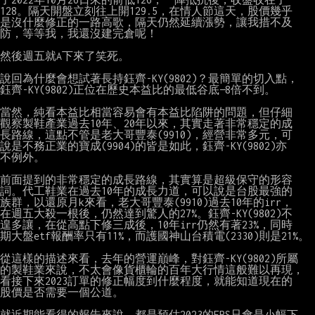
128。隔天開盤立刻往上開129.5，在情人節這天，股價幾乎

是沒什麼修正的一路高歌，隔天仍然延續漲勢，讓我措不及

防，等等我，我還沒建完倉呢！

然後週五就A下來了笑死。

說回為什麼會想試著長持鈺齊-KY(9802)？最簡單的切入點，

鈺齊-KY(9802)正位在歷史本益比的最低谷底—8倍不到。

當然，純看本益比相當容易會有本益比陷阱的問題，但仔細

觀察製鞋產業過去10年、20年以來，其實走著非常穩定的成

長路線，這點不管是老大哥豐泰(9910)，經營非常多元，可

說是不務正業的寶成(9904)的皆是如此，鈺齊-KY(9802)亦

不例外。

前面提到的非常穩定的成長路線，其實算是超級保守的形容

詞。代工鞋業在過去10年的成長力道，可以說是台股最強的

族群，以還原月k來看，老大哥豐泰(9910)過去10年的irr，

在週五大殺一根後，仍然達到驚人的27%。鈺齊-KY(9802)不

遑多讓，在從高點下修三成後，10年irr仍然有著23%，同時

期大盤etf報酬率只有11%，而護國神山台積電(2330)則是21%。

從這樣的描述來看，去年的營運巔峰，對鈺齊-KY(9802)所屬

的製鞋業來說，不太會像貨櫃輪的百年大行情這般難以再現，

看接下來2023訂單的修正幅度到什麼程度，就能知道現在的

股價是否需要一個公道。

就近期能看得的報告來說，都是預估2023的EPS只會是小幅下
