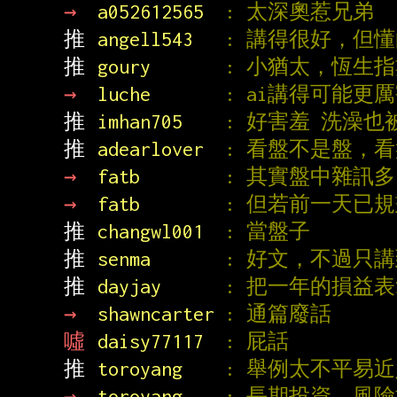
→ 
a052612565  
: 太深奧惹兄弟
推 
angell543   
: 講得很好，但
推 
goury       
: 小猶太，恆生
→ 
luche       
: ai講得可能更
推 
imhan705    
: 好害羞 洗澡也被
推 
adearlover  
: 看盤不是盤，
→ 
fatb        
: 其實盤中雜訊
→ 
fatb        
: 但若前一天已
推 
changwl001  
: 當盤子
推 
senma       
: 好文，不過只
推 
dayjay      
: 把一年的損益
→ 
shawncarter 
: 通篇廢話
噓 
daisy77117  
: 屁話
推 
toroyang    
: 舉例太不平易
→ 
toroyang    
: 長期投資，風