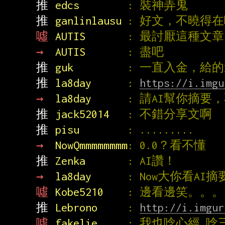
推 
edcs        
: 裝神弄鬼
推 
ganlinlausu 
: 好文，不曉得
噓 
AUTIS       
: 最討厭這種文
→ 
AUTIS       
: 盡吧
推 
guk         
: 一直入金，給
推 
la8day      
: 
https://i.imgu
→ 
la8day      
: 請AI幫你摘要
推 
jack52014   
: 不錯分享文啊
推 
pisu        
: .........
→ 
NowQmmmmmmmm
: 0.0？看不懂
推 
Zenka       
: AI讚！
→ 
la8day      
: Now大你看AI
噓 
Kobe5210    
: 邊看邊笑。。。
推 
Lebrono     
: 
http://i.imgur
噓 
fakelie     
: 我也唸心經 唸