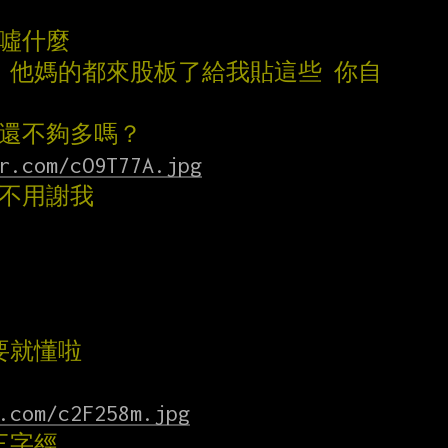
在噓什麼
章 他媽的都來股板了給我貼這些 你自
的還不夠多嗎？
r.com/cO9T77A.jpg
，不用謝我
摘要就懂啦
.com/c2F258m.jpg
三字經