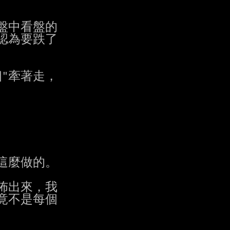
中看盤的

為要跌了

牽著走，

麼做的。

出來，我

不是每個
