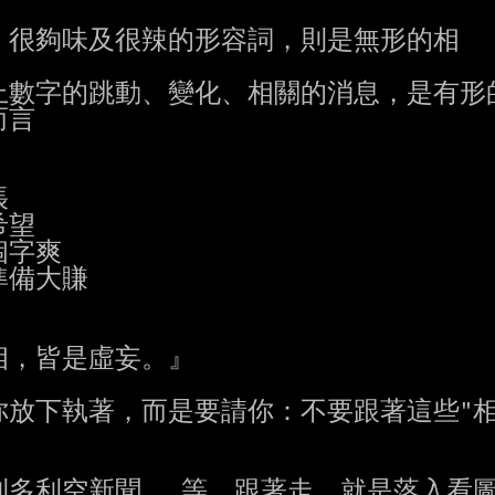
，很夠味及很辣的形容詞，則是無形的相

數字的跳動、變化、相關的消息，是有形的
言



望

字爽

備大賺

，皆是虛妄。』

放下執著，而是要請你：不要跟著這些"相"
多利空新聞...等，跟著走，就是落入看圖