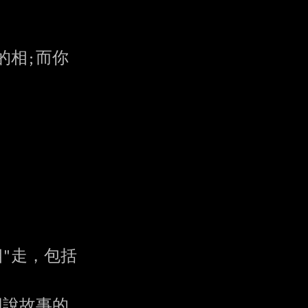
相;而你

走，包括

說故事的
