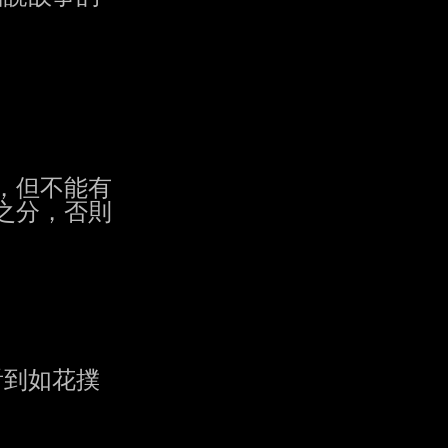
但不能有

分，否則

到如花撲
