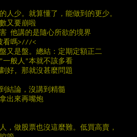
懂的人少。就算懂了，能做到的更少。
指數又要崩啦
厲害 他講的是隨心所欲的境界
看嗎>///<
看盤又是盤。總結：定期定額正二
多"一般人"本就不該多看
規劃好, 那就沒甚麼問題
講到結論，沒講到精髓
表拿出來再嘴炮
近人，做股票也沒這麼難。低買高賣，
險控管