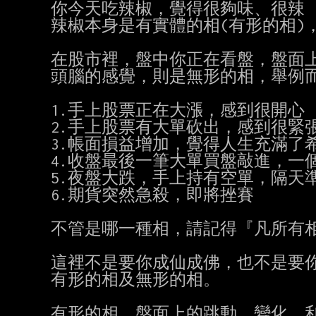
你今天吃辣椒，覺得很夠味、很辣

辣椒本身是有實體的相(有形的相)
在股市裡，盤中你正在看盤，盤面上
頭腦的感覺，則是無形的相，舉例而
1.手上股票正在大漲，感到很開心

2.手上股票有大單砍出，感到很緊張
3.帳面損益增加，覺得人生充滿了希
4.收盤最後一筆大單買盤敲進，一個
5.夜盤大跌，手上持有空單，隔天準
6.期貨突然急殺，即將挫賽

不管是哪一種相，請記得『凡所有相
這裡不是要你成仙成佛，也不是要你
有形的相及無形的相。

有形的相，盤面上的跳動、變化、利