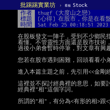
批踢踢實業坊
›
Stock
看板
作者
thugf (大度山之戀)
標題
[心得] 在股市，你是在看
時間
Sat Feb 25 00:18:51 2023
在股板發文一陣子，受到不少鄉民指
看懂。不管靈性方面還是股市技術，
過後小弟會暫時停筆，對文章有興趣
您若在股市遇到困難，回頭看看小弟
進入本篇主題之前，先引用<<金剛經
這裡並不探討經典裡的意思，如要討
經典裡"相"這個字詞。

所謂的"相"，有分為<有形的相>跟<