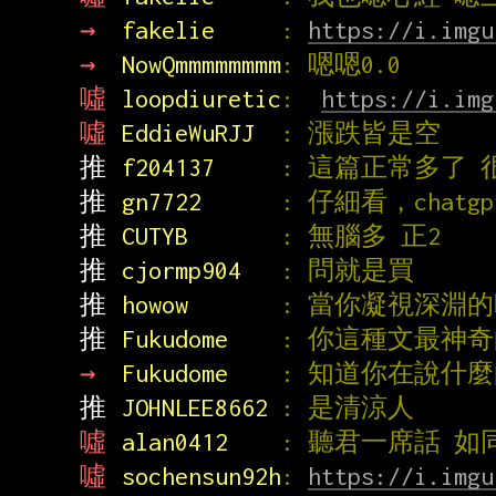
→ 
fakelie     
: 
https://i.imgu
→ 
NowQmmmmmmmm
: 嗯嗯0.0
噓 
loopdiuretic
:  
https://i.img
噓 
EddieWuRJJ  
: 漲跌皆是空
推 
f204137     
: 這篇正常多了 
推 
gn7722      
: 仔細看，chat
推 
CUTYB       
: 無腦多 正2
推 
cjormp904   
: 問就是買
推 
howow       
: 當你凝視深淵
推 
Fukudome    
: 你這種文最神
→ 
Fukudome    
: 知道你在說什
推 
JOHNLEE8662 
: 是清涼人
噓 
alan0412    
: 聽君一席話 如
噓 
sochensun92h
: 
https://i.imgu