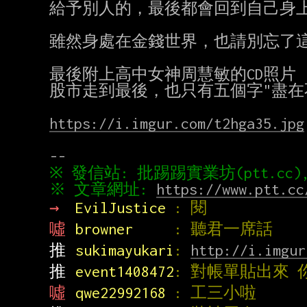
給予別人的，最後都會回到自己身上
雖然身處在金錢世界，也請別忘了這
最後附上高中女神周慧敏的CD照片

股市走到最後，也只有五個字"盡在
https://i.imgur.com/t2hga35.jpg
※ 文章網址: 
https://www.ptt.cc
→ 
EvilJustice 
: 閱
噓 
browner     
: 聽君一席話
推 
sukimayukari
: 
http://i.imgur
推 
event1408472
: 對帳單貼出來 
噓 
qwe22992168 
: 工三小啦