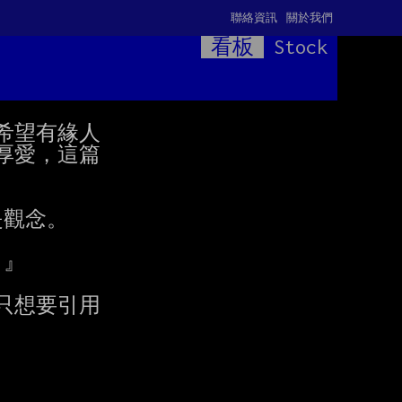
聯絡資訊
關於我們
看板
Stock
望有緣人

愛，這篇

觀念。

』

想要引用
