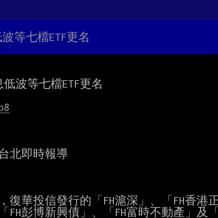
低波等七檔ETF更名
低波等七檔ETF更名

p8
台北即時報導

，復華投信發行的「FH滬深」、「FH香港正2
「FH彭博新興債」、「FH富時不動產」及「F