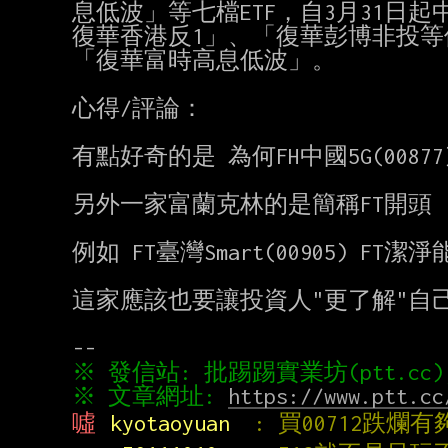
息低波」等七檔ETF，自3月31日
復華香港反1」、「復華彭博非投等
「復華富時高息低波」。

心得/評論：

有點好奇的是 為何FH中國5G(0087
另外一家富蘭克林的是簡稱FT開頭

例如 FT臺灣Smart(00905) FT潔淨能
這家應該也要讓投資人"更了解"自己
※ 文章網址: 
https://www.ptt.cc
噓 
kyotaoyuan  
: 買00712跌爛有