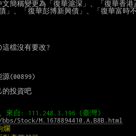
起中文簡稱變更為「復華滬深」、「復華香港正
債」、「復華彭博新興債」、「復華富時不
7)這檔沒有要改?

源(00899)

的投資吧

/bbs/Stock/M.1678894410.A.B8B.html
夠爛