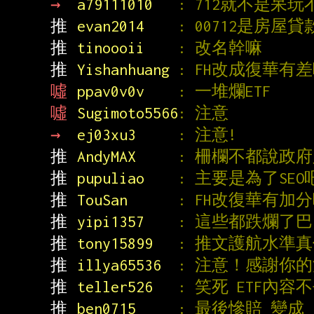
→ 
a79111010   
: 712就不是呆
推 
evan2014    
: 00712是房
推 
tinoooii    
: 改名幹嘛
推 
Yishanhuang 
: FH改成復華有
噓 
ppav0v0v    
: 一堆爛ETF
噓 
Sugimoto5566
: 注意
→ 
ej03xu3     
: 注意!
推 
AndyMAX     
: 柵欄不都說政府
推 
pupuliao    
: 主要是為了SEO
推 
TouSan      
: FH改復華有加
推 
yipi1357    
: 這些都跌爛了巴
推 
tony15899   
: 推文護航水準真
推 
illya65536  
: 注意！感謝你
推 
teller526   
: 笑死 ETF內
推 
ben0715     
: 最後慘賠 變成 F