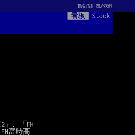
聯絡資訊
關於我們
看板
Stock
」、「FH

H富時高
