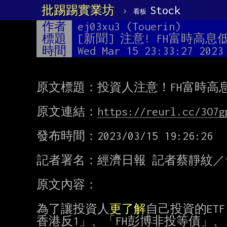
批踢踢實業坊
›
Stock
看板
作者
ej03xu3 (Touerin)
標題
[新聞] 注意! FH富時高息
時間
Wed Mar 15 23:33:27 2023
原文標題：投資人注意！FH富時高息
原文連結：
https://reurl.cc/3O7g
發布時間：2023/03/15 19:26:26

記者署名：經濟日報 記者蔡靜紋／
原文內容：

為了讓投資人
更了解
自己投資的ETF
香港反1」、「FH彭博非投等債」、