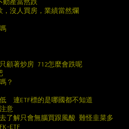
玩不動產當然跌
屋貸款，沒人買房，業績當然爛
差嗎
只顧著炒房 712怎麼會跌呢
吧
分嗎？
低  連ETF標的是哪國都不知道
的注意
容不去了解只會無腦買跟風酸 難怪韭菜多
K-ETF