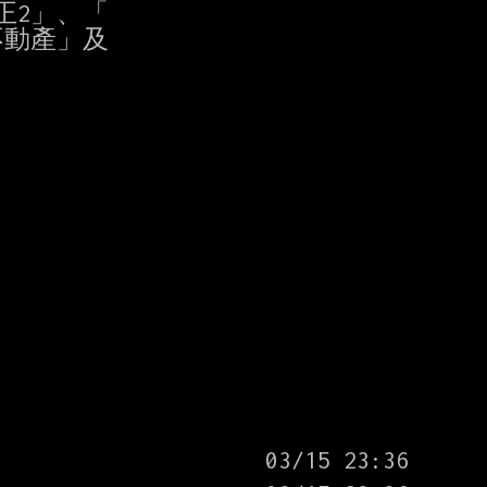
2」、「

動產」及
