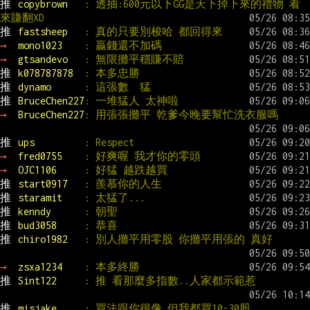
推 
copybrown   
: 透抽:600元以下GG是天下掉下來的禮物 看
來賺翻XD
推 
fastsheep   
: 真的只要別梭哈 都回得來
→ 
mono1023    
: 贏錢還不加碼
→ 
gtsandevo   
: 無限攤平穩賺不賠
推 
k078787878  
: 本多忠勝
推 
dynamo      
: 這張數  猛
推 
BruceChen227
: 一堆猛人 太神啦
→ 
BruceChen227
: 用張張攤平 乾爹今晚要幫忙洗衣服嗎
推 
ups         
: Respect
→ 
fred0755    
: 好爽喔 我才你的零頭
→ 
OJC1106     
: 好猛 越跌越買
推 
start0917   
: 羨慕你的人生
推 
staramit    
: 太猛了...
推 
kenndy      
: 朝聖
推 
bud3058     
: 恭喜
推 
chiro1982   
: 別人攤平用零股 你攤平用張的 真好
→ 
zsxa1234    
: 本多終勝
推 
Sint122     
: 推 看那麼多指數..人家都示範惹
推 
misjake     
: 買法跟你很像,但我都買10-30股