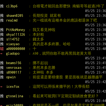
推 
cl3bp6      
: 台積電才能回血那麼快 南貓哥等超過2年了
推 
shawn0205   
: 長期投資 就富有
推 
realmd      
: 光一檔就有這種本金的應該都退休了吧
推 
PttNoMoney  
: 我又看見神啦
推 
ohya111326  
: 本好粗
推 
s114752     
: 錢太多
推 
xiaoyao     
: 真的是本多終勝。哈哈
噓 
a000000000  
: 十
→ 
gladopo     
: A90，就問你敢不敢再黑我老黃大哥
推 
beams156    
: 攤不起QQ
推 
venroxas    
: 果然本多忠勝
推 
s8900117    
: 太神啦 本多
推 
opwin       
: 前提還是要積優股 要是面板就是越攤越平
→ 
icexfox     
: 這間可以用張來攤平的！大學長耶
推 
gtoselina   
: 看起來可能買ETF定期定額績效會更好？
→ 
eric50809   
: 有錢就是不一樣，但是如果是宏達電1000攤