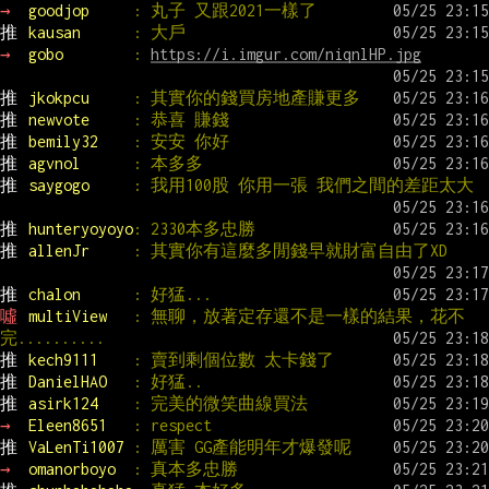
→ 
goodjop     
: 丸子 又跟2021一樣了
推 
kausan      
: 大戶
→ 
gobo        
: 
https://i.imgur.com/niqnlHP.jpg
推 
jkokpcu     
: 其實你的錢買房地產賺更多
推 
newvote     
: 恭喜 賺錢
推 
bemily32    
: 安安 你好
推 
agvnol      
: 本多多
推 
saygogo     
: 我用100股 你用一張 我們之間的差距太大
推 
hunteryoyoyo
: 2330本多忠勝
推 
allenJr     
: 其實你有這麼多閒錢早就財富自由了XD
推 
chalon      
: 好猛...
噓 
multiView   
: 無聊，放著定存還不是一樣的結果，花不
完..........
推 
kech9111    
: 賣到剩個位數 太卡錢了
推 
DanielHAO   
: 好猛..
推 
asirk124    
: 完美的微笑曲線買法
→ 
Eleen8651   
: respect
推 
VaLenTi1007 
: 厲害 GG產能明年才爆發呢
→ 
omanorboyo  
: 真本多忠勝