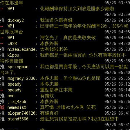
你在那邊年
→ 
WP1         
: 化報酬率保持頂尖到底是賺多少錢啦
推 
dickey2     
: 我知道你還有錢
→ 
WP1         
: 巴菲特三十幾年的年化報酬率20%，38%不就
世界股神台
→ 
WP1         
: 灣之光了，真的是失敬失敬
→ 
c928        
: 本多終勝
推 
nizealexande
: 太有錢啦老爸
推 
klpou       
: 我們都是一張兩張買的 你只有買零股怪不
得你會賠錢
推 
springman   
: 我也都是買賣零股，今天應該可以賣一點點
台GG了。
推 
mcgrady12336
: 本多忠勝，但全壓GG你也是屌
推 
speady      
: 本多忠勝
→ 
speady      
: 重點是專注本業
推 
onn         
: 有錢欸
推 
ji3g4zo6    
: 本多終勝
噓 
nemesisX    
: 真可憐 才賺9%也在秀 笑死
推 
slogan740120
: 有錢真好
推 
stand5566   
: 最近想買房是投資用嗎？我也在觀望中