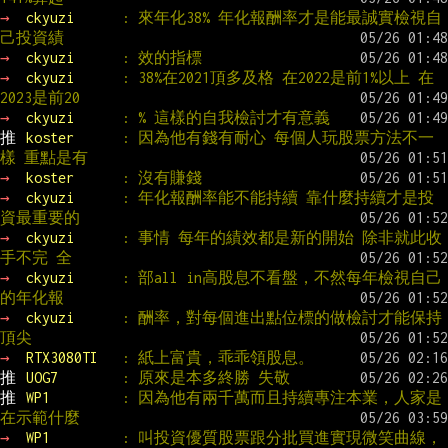
→ 
ckyuzi      
: 來年化38% 年化報酬率才是能最誠實檢視自
己投資績
→ 
ckyuzi      
: 效的指標
→ 
ckyuzi      
: 38%在2021頂多及格 在2022是前1%以上 在
2023是前20
→ 
ckyuzi      
: % 這樣的自我檢討才有意義
推 
koster      
: 因為他有錢有耐心 每個人玩股票方法不一
樣 重點是有
→ 
koster      
: 沒有賺錢
→ 
ckyuzi      
: 年化報酬率能不能持續 靠什麼持續才是投
資最重要的
→ 
ckyuzi      
: 事情 每年的績效都是新的開始 除非就此收
手不完 全
→ 
ckyuzi      
: 部all in高股息不看盤，不然每年檢視自己
的年化報
→ 
ckyuzi      
: 酬率，對每個進出點位標的做檢討才能保持
頂尖
→ 
RTX3080TI   
: 紙上富貴，乖乖領股息。
推 
UOG7        
: 原來是本多終勝 失敬
推 
WP1         
: 因為他有兩千萬而且持續專注本業，人家是
在示範什麼
→ 
WP1         
: 叫投資優質股票跟分批買進實現微笑曲線，