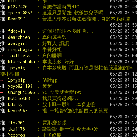
推 
niou        
: 推
推 
p1227426    
: 有膽你當時買HTC
推 
spiral0857  
: 這還只是閒錢…乾爹缺兒子嗎…
推 
Dean997     
: 普通人根本沒辦法這樣攤，真的本多終勝
推 
fdkevin     
: 這個只能推本多終勝...
推 
dearchien   
: 真的厲害欸
推 
avavgirl    
: 好野人 讚讚
推 
ringohejia  
: 手骨好粗
→ 
faultless   
: 真的賺爛
推 
bluemanhaha 
: 本也太多 好好
推 
lpmybig     
: 真本多忠勝 而且好險是攤權值股還跑的掉 
攤小型股
→ 
lpmybig     
: 估計gg
推 
yoyo821103  
: 爹爹
→ 
ChungLi5566 
: 9% 今天就會變19%
推 
HotShotBB   
: 我只買得起8張..
推 
kducky      
: 股市唯一股神：本多忠勝
推 
kevin963    
: 推 一堆魯蛇酸東酸西真的笑死
推 
ftn7301     
: 買那麼多張
推 
tku1178     
: 讚讚讚 推一個 今天再+9%
推 
Ycosmos     
: 本多終勝