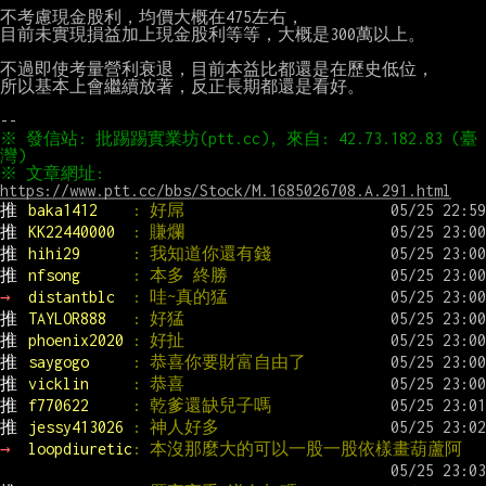
不考慮現金股利，均價大概在475左右，

目前未實現損益加上現金股利等等，大概是300萬以上。

不過即使考量營利衰退，目前本益比都還是在歷史低位，

所以基本上會繼續放著，反正長期都還是看好。

※ 發信站: 批踢踢實業坊(ptt.cc), 來自: 42.73.182.83 (臺
※ 文章網址: 
https://www.ptt.cc/bbs/Stock/M.1685026708.A.291.html
推 
baka1412    
: 好屌
推 
KK22440000  
: 賺爛
推 
hihi29      
: 我知道你還有錢
推 
nfsong      
: 本多 終勝
→ 
distantblc  
: 哇~真的猛
推 
TAYLOR888   
: 好猛
推 
phoenix2020 
: 好扯
推 
saygogo     
: 恭喜你要財富自由了
推 
vicklin     
: 恭喜
推 
f770622     
: 乾爹還缺兒子嗎
推 
jessy413026 
: 神人好多
→ 
loopdiuretic
: 本沒那麼大的可以一股一股依樣畫葫蘆阿