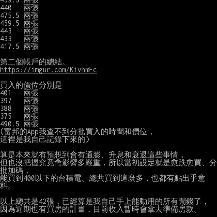
440   兩張

475.5 兩張

459.5 兩張

443   兩張

433   兩張

417.5 兩張

https://imgur.com/KivhmFc
買入的價位分別是

401   兩張

397   兩張

388   兩張

375   兩張

490.5 兩張

(富邦的App我查不到分批買入的時間和價位，

這裡是我自己記錄下來的)

算是本來就有預想到會有通膨、升息和衰退這些事情，

但也沒把握究竟會影響多嚴重，所以當初設定就是愈跌愈買、分
批加碼，

能買到400以下的台積電、總共買到這麼多，也都有點出乎意
料。

以上總共是42張，已經算是我自己手上能動用的所有閒錢了，

因為近期也有買房的計畫，目前收入暫時會拿去準備房款。
