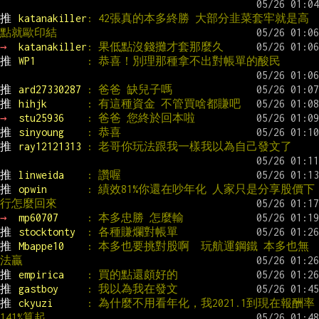
推 
katanakiller
: 42張真的本多終勝 大部分韭菜套牢就是高
點就歐印結
→ 
katanakiller
: 果低點沒錢攤才套那麼久
推 
WP1         
: 恭喜！別理那種拿不出對帳單的酸民
推 
ard27330287 
: 爸爸 缺兒子嗎
推 
hihjk       
: 有這種資金 不管買啥都賺吧
→ 
stu25936    
: 爸爸 您終於回本啦
推 
sinyoung    
: 恭喜
推 
ray12121313 
: 老哥你玩法跟我一樣我以為自己發文了
推 
linweida    
: 讚喔
推 
opwin       
: 績效81%你還在吵年化 人家只是分享股價下
行怎麼回來
→ 
mp60707     
: 本多忠勝 怎麼輸
推 
stocktonty  
: 各種賺爛對帳單
推 
Mbappe10    
: 本多也要挑對股啊  玩航運鋼鐵 本多也無
法贏
推 
empirica    
: 買的點還頗好的
推 
gastboy     
: 我以為我在發文
推 
ckyuzi      
: 為什麼不用看年化，我2021.1到現在報酬率
141%算起