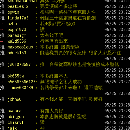
推 
shunhahahaha
: 真猛 本好多
推 
beatles12   
: 完美演繹本多忠勝
推 
opwin       
: 很強啊一路往下買克服人性
推 
linda17a3   
: 難怪三十歲處男還在買群創
→ 
azhu        
: 我4張都買不起QQ
→ 
eupa1973    
: 讚
推 
paradigm    
: 太有錢了吧
→ 
wald5566    
: 行事曆秀出來
推 
maxpeopleup 
: 本多終勝 股票聖經
推 
hduek153    
: 能這樣買真的很有紀律 很多人都忍不住
推 
js01078687  
: 推，台積從高點跌也是慢慢撿成本壓低
推 
pk655tw     
: 本多終勝本人
→ 
s56565566123
: 無限攤平之術大成功
推 
Jimmy030489 
: 各路學長都出來啦！ 還不磕頭！
推 
johnwu      
: 有本錢才能一直攤平吧 乾爹好
推 
aweara      
: 有錢人真好
推 
abiggun     
: 本多忠勝就是股市聖經
推 
chisrvl     
: 猛
推 
jaik        
: 神