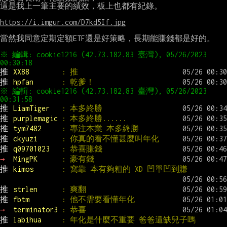
這是我上一筆主要的績效，板上也都有紀錄。

https://i.imgur.com/D7kd5If.jpg
當然我同意定期定額ETF還是好策略，長期能賺錢都是好的。

※ 編輯: cookie1216 (42.73.182.83 臺灣), 05/26/2023 
推 
XX88        
: 推
推 
hpfan       
: 乾爹！
※ 編輯: cookie1216 (42.73.182.83 臺灣), 05/26/2023 
推 
LiamTiger   
: 本多終勝
推 
purplemagic 
: 本多終勝......
推 
tym7482     
: 專注本業 本多終勝
推 
ckyuzi      
: 你真的看不懂甚麼叫年化
推 
q09701023   
: 恭喜賺錢
→ 
MingPK      
: 豪有錢
推 
kimos       
: 窩靠 本有夠粗的 XD 凹單凹到賺
推 
strlen      
: 爽翻
推 
fbtm        
: 他不需要看懂年化
→ 
terminator3 
: 恭喜
推 
labihua     
: 年化是什麼不重要 爸爸還缺兒子嗎