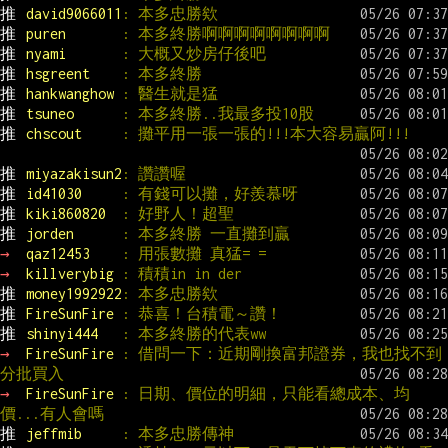
推 
david9066011
: 本多忠勝欸
推 
puren       
: 本多終勝啊啊啊啊啊啊啊啊
推 
nyami       
: 大概又炒房仔後吧
推 
hsgreent    
: 本多終勝
推 
hankwanghow 
: 醫生就是猛
推 
tsuneo      
: 本多終勝..我最多投10股
推 
chscout     
: 攤平用一張一張的!!!本大容易贏阿!!!
推 
miyazakisun2
: 讚讚喔
推 
id41030     
: 有錢可以攤，好羨慕呀
推 
kiki860820  
: 好野人！超聖
推 
jorden      
: 本多終勝 一直攤到贏
→ 
qaz12453    
: 用張數攤 真猛= =
→ 
killverybig 
: 積積in in der
推 
money1992922
: 本多忠勝欸
推 
FireSunFire 
: 恭喜！台積電～讚！
推 
shinyi444   
: 本多終勝的代表ww
→ 
FireSunFire 
: 借問一下：近期剛換富邦證券，我也找不到
分批買入
→ 
FireSunFire 
: 日期、價位的明細，只能看總成本、均
價...有人會嗎
推 
jeffmib     
: 本多忠勝傳神