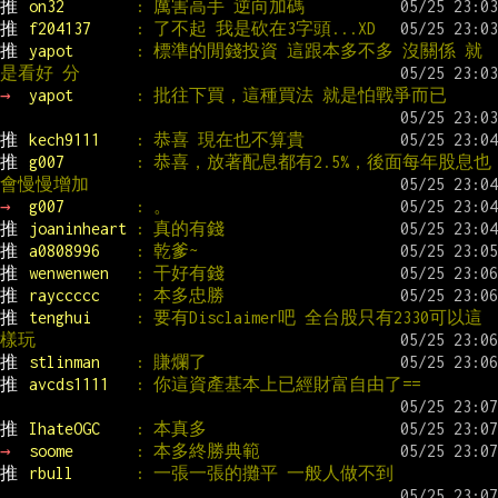
推 
on32        
: 厲害高手 逆向加碼
推 
f204137     
: 了不起 我是砍在3字頭...XD
推 
yapot       
: 標準的閒錢投資 這跟本多不多 沒關係 就
是看好 分
→ 
yapot       
: 批往下買，這種買法 就是怕戰爭而已
推 
kech9111    
: 恭喜 現在也不算貴
推 
g007        
: 恭喜，放著配息都有2.5%，後面每年股息也
會慢慢增加
→ 
g007        
: 。
推 
joaninheart 
: 真的有錢
推 
a0808996    
: 乾爹~
推 
wenwenwen   
: 干好有錢
推 
rayccccc    
: 本多忠勝
推 
tenghui     
: 要有Disclaimer吧 全台股只有2330可以這
樣玩
推 
stlinman    
: 賺爛了
推 
avcds1111   
: 你這資產基本上已經財富自由了==
推 
IhateOGC    
: 本真多
→ 
soome       
: 本多終勝典範
推 
rbull       
: 一張一張的攤平 一般人做不到