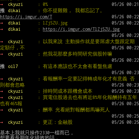
→ 
ckyuzi      
: 0%
推 
dikai       
: 你不提雞雞， 我都忘記了。 
https://i.imgur.com/T
→ 
dikai       
: lZjSZU.jpg
→ 
dikai       
: 
https://i.imgur.com/TlZjSZU.jpg
→ 
ckyuzi      
: 以我來說 主動操作就是要屌虐大盤跟定期
定額仔，不
→ 
ckyuzi      
: 然我花那麼多時間研究個股幹嘛
推 
oil7        
: 有這本應該也不太會有看盤焦慮
→ 
ckyuzi      
: 看報酬率一定要記得轉成年化才有意義 否
則都會忽略
→ 
ckyuzi      
: 掉時間成本跟機會成本
→ 
ckyuzi      
: 買電信股過去也有將近8%年化報酬持有五年
也有46%報
→ 
ckyuzi      
: 酬率 光看絕對報酬都馬嚇死人
→ 
ckyuzi      
: 更正：金融股
基本上我就只操作2330一檔而已，

想要看長期年化績效的話，
