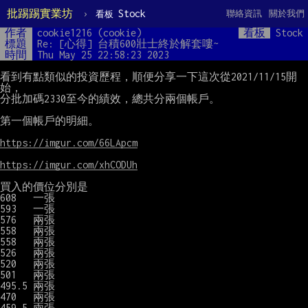
批踢踢實業坊
›
Stock
聯絡資訊
關於我們
看板
作者
cookie1216 (cookie)
看板
Stock
標題
Re: [心得] 台積600壯士終於解套嘍~
時間
Thu May 25 22:58:23 2023
看到有點類似的投資歷程，順便分享一下這次從2021/11/15開
始，

分批加碼2330至今的績效，總共分兩個帳戶。

第一個帳戶的明細。

https://imgur.com/66LApcm
https://imgur.com/xhCODUh
買入的價位分別是

608   一張

593   一張

576   兩張

558   兩張

558   兩張

526   兩張

520   兩張

501   兩張

495.5 兩張

470   兩張

459.5 兩張
