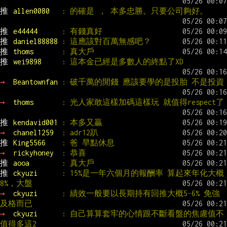
推 
allen0080   
: 的確是 ， 本多忠勝。只要公司夠好。
推 
e44444      
: 有錢真好
推 
daniel88888 
: 這應該對百萬無感吧？
推 
thoms       
: 真大戶
推 
wei9898     
: 這本金已經是多數人的終點了XD
→ 
Beantownfan 
: 破千萬的閒錢 應該要學的是投胎 不是投資
→ 
thoms       
: 光人家敢這樣加碼這樣玩 就值得respect了
推 
kendavid001 
: 本多又贏
→ 
chanel1259  
: adr12趴
推 
King5566    
: 爸 早點休息
→ 
rickyhoney  
: 恭喜
推 
aooa        
: 真大戶
推 
ckyuzi      
: 15%是一年六個月的報酬率 算起來年化大概
8%，大盤
→ 
ckyuzi      
: 績效一般要以長期持有回推大概5-6% 免強
及格而已
→ 
ckyuzi      
: 自己算算套牢的心情跟不斷看盤的焦慮值不
值得多這2