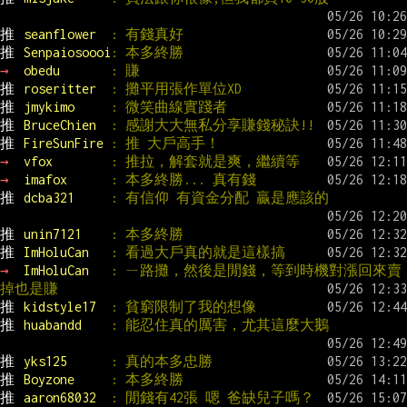
推 
seanflower  
: 有錢真好
推 
Senpaiosoooi
: 本多終勝
→ 
obedu       
: 賺
推 
roseritter  
: 攤平用張作單位XD
推 
jmykimo     
: 微笑曲線實踐者
推 
BruceChien  
: 感謝大大無私分享賺錢秘訣!!
推 
FireSunFire 
: 推 大戶高手！
→ 
vfox        
: 推拉，解套就是爽，繼續等
→ 
imafox      
: 本多終勝... 真有錢
推 
dcba321     
: 有信仰 有資金分配 贏是應該的
推 
unin7121    
: 本多終勝
推 
ImHoluCan   
: 看過大戶真的就是這樣搞
→ 
ImHoluCan   
: ㄧ路攤，然後是閒錢，等到時機對漲回來賣
掉也是賺
推 
kidstyle17  
: 貧窮限制了我的想像
推 
huabandd    
: 能忍住真的厲害，尤其這麼大鵝
推 
yks125      
: 真的本多忠勝
推 
Boyzone     
: 本多終勝
推 
aaron68032  
: 閒錢有42張 嗯 爸缺兒子嗎？