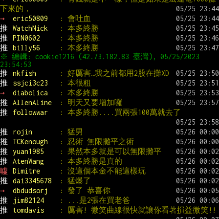
下來的，
→ 
eric50809   
: 會吐血
推 
WatchNick   
: 本多終勝
推 
PIN0602     
: 本多終勝
推 
billy56     
: 本多終勝
※ 編輯: cookie1216 (42.73.182.83 臺灣), 05/25/2023 
推 
nkfish      
: 好厲害…我之前都用2股在攤XD
推 
ssjci3c23   
: 本很粗
→ 
diabolica   
: 本多終勝
推 
AllenAline  
: 明天又要增加囉
推 
followwar   
: 本多終勝....買兩張100萬就去了
推 
rojin       
: 猛男
推 
TCKenough   
: 忍術 無限攤平之術
推 
yuan1985    
: 果然本多就是可以無限攤平
推 
AtenWang    
: 本多終勝是真的
噓 
Dimitre     
: 沒這個本金不能這樣玩
推 
dai3345678  
: 猛爆了
→ 
dbdudsorj   
: 發了 恭喜你
推 
jim82124    
: ...是2張在買老爸
推 
tomdavis    
: 厲害! 微笑曲線很快就讓你看著損益微笑!!