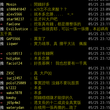
推 
Mosin       
: 閒錢好多
推 
s100041047  
: a29怎不出來酸？？
推 
alex5566    
: 就本多忠勝.....  =.=
推 
star90237   
: 這才叫大戶吧
→ 
faelone     
: 挖靠真有錢，都是攤整張的
推 
EvilJustice 
: 這一張很貴耶，可以一張一張攤，本起碼有
五千萬
推 
GAP5566     
: 厲害了
推 
iiqwer      
: 實力雄厚。真 攤平大法  佩服
→ 
ctct0513    
: 你好有錢啊
→ 
holydon     
: 本多忠勝
推 
facio124    
: 好羨慕啊！ 我也想要有一千萬
推 
ZXSC        
: 真 大戶QQ
→ 
iucj2457    
: 猛
推 
polo125809  
: 事實證明 沒錢不要玩股票
推 
k1222       
: 本多
→ 
wake7078    
: 本多
推 
kmshy       
: 閒錢穩穩賺才能撐的久
→ 
j65p4m3     
: 透支長的十二成資金真實版
推 
waterydan   
: 台積用一張再攤的….跪了