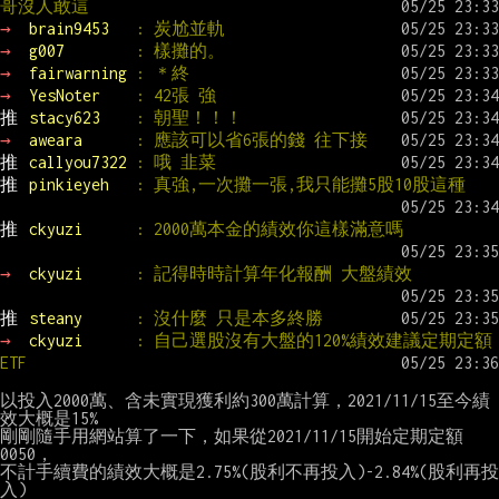
哥沒人敢這
→ 
brain9453   
: 炭尬並軌
→ 
g007        
: 樣攤的。
→ 
fairwarning 
: ＊終
→ 
YesNoter    
: 42張 強
推 
stacy623    
: 朝聖！！！
→ 
aweara      
: 應該可以省6張的錢 往下接
推 
callyou7322 
: 哦 韭菜
推 
pinkieyeh   
: 真強,一次攤一張,我只能攤5股10股這種
推 
ckyuzi      
: 2000萬本金的績效你這樣滿意嗎
→ 
ckyuzi      
: 記得時時計算年化報酬 大盤績效
推 
steany      
: 沒什麼 只是本多終勝
→ 
ckyuzi      
: 自己選股沒有大盤的120%績效建議定期定額
ETF
以投入2000萬、含未實現獲利約300萬計算，2021/11/15至今績
效大概是15%

剛剛隨手用網站算了一下，如果從2021/11/15開始定期定額
0050，

不計手續費的績效大概是2.75%(股利不再投入)-2.84%(股利再投
入)
