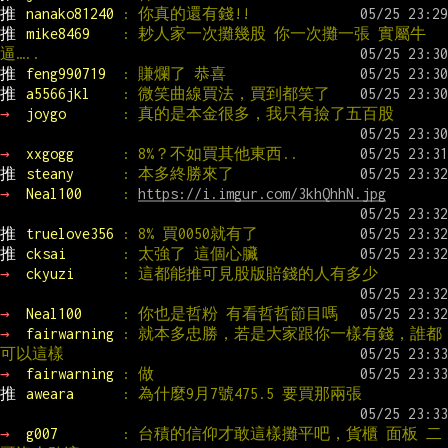
推 
nanako81240 
: 你真的還有錢!!
推 
mike8469    
: 耖人家一次攤幾股 你一次攤一張 實屬牛
逼…..
推 
feng990719  
: 賺爛了 恭喜
推 
a5566jkl    
: 微笑曲線買法，買到都笑了
→ 
joygo       
: 真的是本金很多，我只有撿了五百股
→ 
xxgogg      
: 8%？不如買其他東西..
推 
steany      
: 本多終勝來了
→ 
Neal100     
: 
https://i.imgur.com/3khQhhN.jpg
推 
truelove356 
: 8% 買0050就有了
推 
cksai       
: 太強了 這個心臟
→ 
ckyuzi      
: 這都能推可見股版賠錢的人有多少
→ 
Neal100     
: 你也是哲粉 有看哲哲節目嗎
→ 
fairwarning 
: 就本多忠勝，若是大家跟你一樣有錢，誰都
可以這樣
→ 
fairwarning 
: 做
推 
aweara      
: 為什麼9月7號475.5 要買那兩張
→ 
g007        
: 台積的信仰才敢這樣攤平吧，貨櫃 面板 二