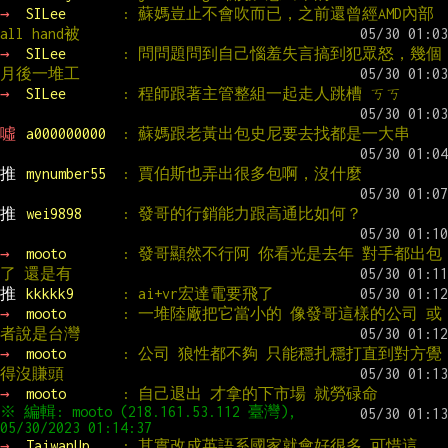
→ 
SILee       
: 蘇媽豈止不會吹而已，之前還曾經AMD內部
all hand被
→ 
SILee       
: 問問題問到自己惱羞失言搞到犯眾怒，幾個
月後一堆工
→ 
SILee       
: 程師跟著主管整組一起走人跳槽 ㄎㄎ
噓 
a000000000  
: 蘇媽跟老黃出包史尼要去找都是一大串
推 
mynumber55  
: 賈伯斯也弄出很多包啊，沒什麼
推 
wei9898     
: 發哥的行銷能力跟高通比如何？
→ 
mooto       
: 發哥顯然不行阿 你看光是去年 對手都出包
了 還是有
推 
kkkkk9      
: ai+vr宏達電要飛了
→ 
mooto       
: 一堆陸廠把它當小的 像發哥這樣的公司 或
者說是台灣
→ 
mooto       
: 公司 狼性都不夠 只能穩扎穩打直到對方覺
得沒賺頭
→ 
mooto       
: 自己退出 才拿的下市場 就勞碌命
※ 編輯: mooto (218.161.53.112 臺灣), 
→ 
TaiwanUp    
: 其實改成英語系國家就會好很多 可惜這