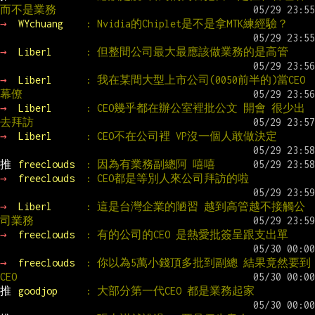
而不是業務
→ 
WYchuang    
: Nvidia的Chiplet是不是拿MTK練經驗？
→ 
Liberl      
: 但整間公司最大最應該做業務的是高管
→ 
Liberl      
: 我在某間大型上市公司(0050前半的)當CEO
幕僚
→ 
Liberl      
: CEO幾乎都在辦公室裡批公文 開會 很少出
去拜訪
→ 
Liberl      
: CEO不在公司裡 VP沒一個人敢做決定
推 
freeclouds  
: 因為有業務副總阿 嘻嘻
→ 
freeclouds  
: CEO都是等別人來公司拜訪的啦
→ 
Liberl      
: 這是台灣企業的陋習 越到高管越不接觸公
司業務
→ 
freeclouds  
: 有的公司的CEO 是熱愛批簽呈跟支出單
→ 
freeclouds  
: 你以為5萬小錢頂多批到副總 結果竟然要到
CEO
推 
goodjop     
: 大部分第一代CEO 都是業務起家