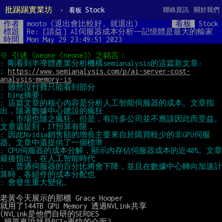
批踢踢實業坊
›
Stock
聯絡資訊
關於我們
看板
作者
mooto (退出會比較好, 就退出)
看板
Stock
標題
Re: [請益] AI伺服器成本分析——記憶體是最大的輸家
時間
Mon May 29 23:49:51 2023
: 
https://www.semianalysis.com/p/ai-server-cost-
analysis-memory-is
: 這篇文章的核心內容是分析人工智能伺服器的成本。文章指
: ，市場也隨之瘋狂。但是，有許多公司並不應該因此而受益。
: 因此Nvidia銷售額的增長主要來自於購買較少的非GPU伺服
: CPU伺服器的成本分解，顯示內存佔伺服器成本的近40%。文章
: ，普通伺服器的百分比將會下降，並且在數據中心轉向加速計
老黃今天展示的那櫃 Grace Hooper

就用了144TB GPU Memory 透過NVLink共享

(NVLink是他們自研的SERDES

 簡單來說就是PCIe更快的介面)
