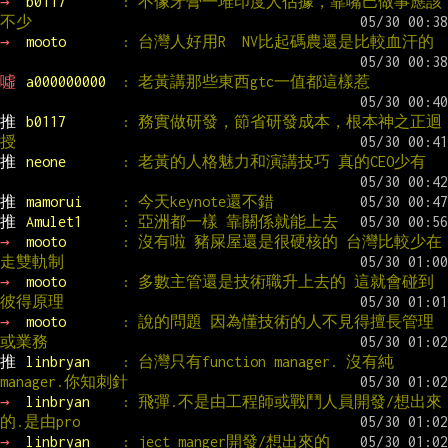
→ 
b0117       
: 不像牙膏一堆印度人佔據，靠嘴巴做事應該
不少
→ 
mooto       
: 台灣人好用R  NV比起碼農還是比較血汗的
噓 
a000000000  
: 老黃講那些東西gtc一值都這樣惹
推 
b0117       
: 務實做研發，節省研發成本，根本神之正迴
授
推 
neone       
: 老黃的人格魅力和演講技巧 真的CEO少有
推 
mamorui     
: 今天keynote還不錯
推 
Amulet1     
: 亞洲都一樣 靠關係就能上去
→ 
mooto       
: 沒有啦 豬屎屋還是很硬核的 台灣比較少在
走雙軌制
→ 
mooto       
: 多數主管還是技術職升上去的 這就會碰到
彼得原理
→ 
mooto       
: 說的問題 因為懂技術的人不見得擅長管理
或業務
推 
linbryan    
: 台灣只有function manager. 沒有純
manager.你知刺針
→ 
linbryan    
: 飛彈.不是由工程師或戰鬥人員開發/想出來
的.是由pro
→ 
linbryan    
: ject manger開發/想出來的