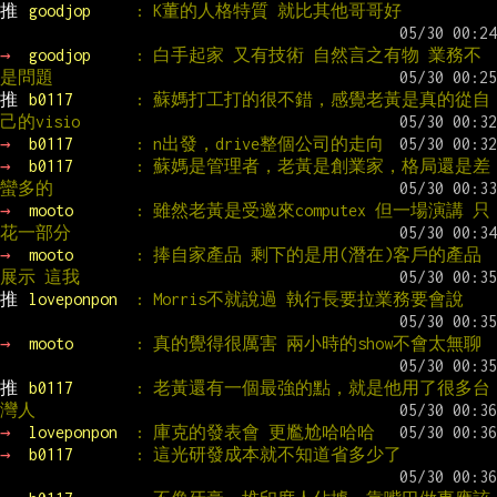
推 
goodjop     
: K董的人格特質 就比其他哥哥好
→ 
goodjop     
: 白手起家 又有技術 自然言之有物 業務不
是問題
推 
b0117       
: 蘇媽打工打的很不錯，感覺老黃是真的從自
己的visio
→ 
b0117       
: n出發，drive整個公司的走向
→ 
b0117       
: 蘇媽是管理者，老黃是創業家，格局還是差
蠻多的
→ 
mooto       
: 雖然老黃是受邀來computex 但一場演講 只
花一部分
→ 
mooto       
: 捧自家產品 剩下的是用(潛在)客戶的產品
展示 這我
推 
loveponpon  
: Morris不就說過 執行長要拉業務要會說
→ 
mooto       
: 真的覺得很厲害 兩小時的show不會太無聊
推 
b0117       
: 老黃還有一個最強的點，就是他用了很多台
灣人
→ 
loveponpon  
: 庫克的發表會 更尷尬哈哈哈
→ 
b0117       
: 這光研發成本就不知道省多少了