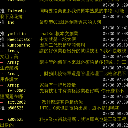
推 
TaiwanUp    
: 同時要捨棄更多我們原本熟悉的事物 可能
剩下麻花捲
推 
snd         
: 業務型CEO就是創業過來的人阿
推 
yoshilin    
: chatBot根本文創業
推 
Heedictator 
: 中文就是一坨大便
推 
kumabartho  
: 因為二代都是學商管啊
→ 
Armag       
: 講的好像業務出身的就懂技術？我不是歧視
文組，高
→ 
Armag       
: 階主管的價值本來就必須跨足多領域，理工
生跨業務
→ 
Armag       
: 、財務比較簡單還是管理跨理工比較容易不
用多說大
→ 
Armag       
: 家自有一把尺衡量
→ 
tctv2002    
: 先有技術才有資格談業務好嗎 你什麼都不
懂問題在哪
→ 
tctv2002    
:  憑什麼讓客戶相信你
推 
s800525     
: INTEL G叔也是技術出身，還不是很嘴XD
→ 
s800525     
: 科技業技術就是底，就連庫克也是工業工程
出身的