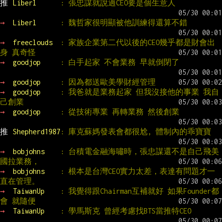
推 
Liberl      
: 張忠謀就說過CEO要是個生意人
→ 
Liberl      
: 魏哲家很明顯被他訓練得還算不錯
→ 
freeclouds  
: 家族企業第二代以後的CEO幾乎都是財會出
身 真奇怪
→ 
goodjop     
: 白手起家 不會業務 早就倒閉了
→ 
goodjop     
: 因為都送歐美學財經管理
→ 
goodjop     
: 我爸就是業務起家 但我沒接他的事業 我自
己創業
→ 
goodjop     
: 從技術專業 再轉業務 然後創業
推 
Shepherd1987
: 庫克蘇媽發表會都很尬, 體制內的乖寶寶
→ 
bobjohns    
: 台積電金融海嘯時，張忠謀還不是自己飛美
國拉業務，
→ 
bobjohns    
: 根本是台灣CEO實力太差，表達有問題才一
直在管理。
→ 
TaiwanUp    
: 我覺得跟Chairman互補就好 如果Founder都
會 就隨便
→ 
TaiwanUp    
: 學馬斯克 曾經考慮找BTS當推特CEO