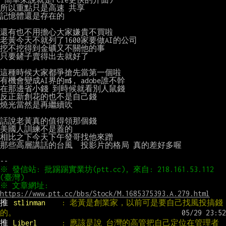
所以重點只是高速 共享

記憶體還是存在的

還有也不用擔心大家嫌貴不買啦

老黃今天不就列了1600家要做AI的公司

挖不挖得到金礦又不關他的事

只要鏟子賣得出去就好了

這種時候大家都爭搶先當第一個啦

有機會變成AI界的m$, adobe誰不幹

在那邊省小錢 到時候就看別人鼠錢

反正新創花的也不是自己錢

燒光當然是再繼續吹

話說老黃真的值得領那個錢

美國人訓練不是蓋的

相比之下今天下午發哥找他來蹭

那些高層講話的台風  投影片的格局 真的差好多喔

※ 發信站: 批踢踢實業坊(ptt.cc), 來自: 218.161.53.112 
※ 文章網址: 
https://www.ptt.cc/bbs/Stock/M.1685375393.A.279.html
推 
stlinman    
: 老黃是創業家，以前可是要自己找風投搞錢
的。
推 
Liberl      
: 應該是說 台灣的高管把自己定位在管理者 