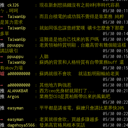
推 
ck326       
: 現在新創想搞錢沒有之前0利率時代容易
ㄅ，呵呵
→ 
TaiwanUp    
: 而且台積電的成功我不覺得是靠業務 純粹
是算力需求
→ 
TaiwanUp    
: 就如同張忠謀曾經驚嘆 礦卡怎麼會下那麼
多單
→ 
TaiwanUp    
: 這難道是他自己找來的客戶嗎
推 
ppuuppu     
: 老黃領袖特質明顯，台廠高管有幾個能這樣
講話吸引
→ 
ppuuppu     
: 人聽
→ 
TaiwanUp    
: 蘇媽的背景和人格特質有自帶業務buff 還
有obov力場
噓 
a000000000  
: 蘇媽就很不會吹   就這點明顯輸給老黃
→ 
a000000000  
: 其他地方夠強惹
推 
ALAHAKBAR   
: 西方ceo光身材就屌打了...
推 
Argos       
: 業務型CEO是賈柏斯帶出來的風氣吧
推 
easyman     
: 平平都是講省電, 蘇嬤只會講比業界快20%
→ 
easyman     
: 老黃就很會吹, 買越多賺越多
推 
dagehoya5566
: 發弟高官格局根本笑話