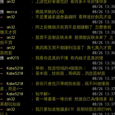
推 
on32        
: 上課也好看書也好 看得多不等於懂得多
推 
mecca       
: 獨孤求敗的心情
→ 
on32        
: 不是董越多越會贏錢阿 看輝達好創高才追
→ 
on32        
: 阿之前幾個月前買不是都賺翻了 怎麼會前
幾天才買
→ 
on32        
: 股票不是都反映未來 股價都反映未來了 之
前不買
→ 
on32        
: 萬四萬五買不都賺到流湯了 萬七萬六才買
當然套
推 
an0215      
: 我看你是真的不懂 有內線才是真的懂
→ 
Kobe5210    
: 舉例，投資領域的4個面向：
→ 
Kobe5210    
: 基本面，技術面，籌碼面，消息題材面
→ 
Kobe5210    
: 若你只會也只專精技術面，就不叫做懂很
多，而是<一
→ 
Kobe5210    
: 知半解>
→ 
on32        
: 看一堆書看一堆分析 然後自己為懂很多 結
果都玩短線
→ 
on32        
: 我只要知道無腦多ETF 長期領股息屌打90%
以上