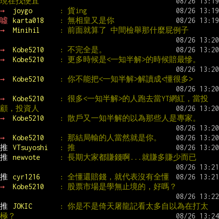
現在找便宜
→ 
joygo       
: 貨ing
噓 
karta018    
: 無相皇又是你
→ 
Minihil     
: 前面就算了 中間檢舉那什麼屁例子
→ 
Kobe5210    
: 不完全是。
→ 
Kobe5210    
: 更多時候是<一知半解>的時候賠最慘。
→ 
Kobe5210    
: 你不能把<一知半解>解讀成<懂很多>
→ 
Kobe5210    
: 很多<一知半解>的人跑去當YT網紅，當投
顧，投資人
→ 
Kobe5210    
: 散戶又一知半解的以為那些人是專家。
→ 
Kobe5210    
: 那結局輸的人當然就是你。
推 
VTsuyoshi   
: 推
推 
newvote     
: 長期大家都賺錢啊...就賺多賺少而已
推 
cyr1216     
: 全懂還賠錢，就代表沒有全懂
→ 
Kobe5210    
: 股票市場是學無止境的，好嗎？
推 
JOKIC       
: 你是不是倚天屠龍記看太多自以為在打太
極？