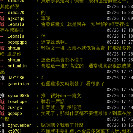
→ 
simo520     
: 買股票就是為了價差，股利也是價差之一。
其他都假
→ 
simo520     
: 的
噓 
ajkofqq     
: 單呢
噓 
Leonala     
: 會發這種文 就是困在一知半解的框架裡找
存在感跟自
→ 
Leonala     
: 信
→ 
pqpqpqpq    
: 達克效應啊…
噓 
shmim       
: 幹話文一堆 股票不就低買高賣 打那麼多幹
啥 還是你
→ 
shmim       
: 連低買高賣都不懂？
→ 
bntimlin    
: 會發這一堆打高空的，通常現實都很缺成就
感
推 
DAY1986     
: 4
→ 
ganninian   
: 心靈雞湯文就別發了 看很多了
推 
syuan0886   
: 推，很好der一篇文
噓 
losehope    
: 聽君一席話
噓 
zukigo      
: 韭菜就韭菜 承認吧
噓 
qqpbpp      
: 笑死了，那就什麼都不要懂最賺？到底在說
什麼
推 
zjnovember  
: 嗯嗯嗯？我看了什麼
推 
kt9701      
: 不懂就不要亂買.本金最多50萬下去玩.就不