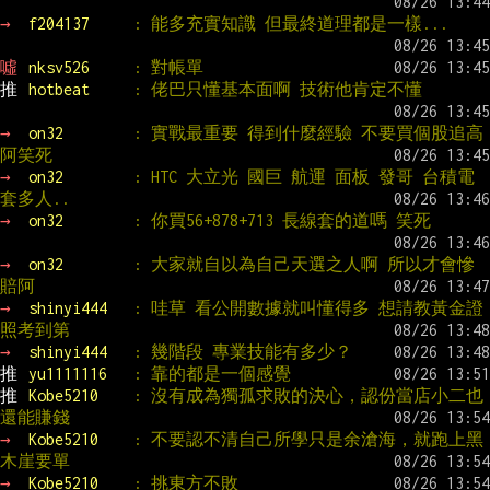
→ 
f204137     
: 能多充實知識 但最終道理都是一樣...
噓 
nksv526     
: 對帳單
推 
hotbeat     
: 佬巴只懂基本面啊 技術他肯定不懂
→ 
on32        
: 實戰最重要 得到什麼經驗 不要買個股追高
阿笑死
→ 
on32        
: HTC 大立光 國巨 航運 面板 發哥 台積電 
套多人..
→ 
on32        
: 你買56+878+713 長線套的道嗎 笑死
→ 
on32        
: 大家就自以為自己天選之人啊 所以才會慘
賠阿
→ 
shinyi444   
: 哇草 看公開數據就叫懂得多 想請教黃金證
照考到第
→ 
shinyi444   
: 幾階段 專業技能有多少？
推 
yu1111116   
: 靠的都是一個感覺
推 
Kobe5210    
: 沒有成為獨孤求敗的決心，認份當店小二也
還能賺錢
→ 
Kobe5210    
: 不要認不清自己所學只是余滄海，就跑上黑
木崖要單
→ 
Kobe5210    
: 挑東方不敗