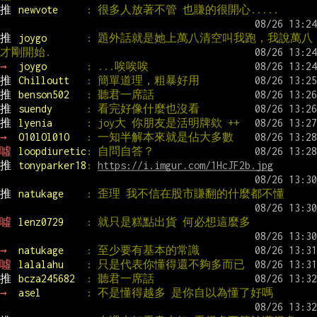
推 
newvote     
: 很多人放著不管 也賺的很開心.....
推 
joygo       
: 題外話就是她上萬八清空叫我跑，我說萬八
才剛開始.
→ 
joygo       
: ...唉唉唉
推 
Chilloutt   
: 簡單道理，粗暴好用
推 
benson502   
: 聽君一席話
推 
suendy      
: 看完好像什麼也沒看
推 
lyenia      
: joy大 你朋友是活明牌欸 ++
→ 
O10lOl01O   
: 一知半解本來就是佔大多數
噓 
loopdiuretic
: 自問自答？
推 
tonyparker18
: 
https://i.imgur.com/1HcJF2b.jpg
推 
natukage    
: 歪理 我不信在股市賺翻的什麼都不懂
噓 
lenz0729    
: 就只是糕點出貨 何必想這麼多
→ 
natukage    
: 至少要有基本的常識
噓 
lalalahu    
: 只是代表你懂得還不夠多而已
推 
bcza245682  
: 聽君一席話
→ 
asel        
: 不是懂得越多 是你自以為懂了好嗎