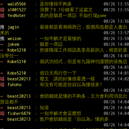
→ 
wald5566    
: 是你懂得不夠多
噓 
s1001527    
: 浪費了8.7分鐘看了這篇文
噓 
YesNoter    
: 真的是聽君一席話 不如打場game
推 
jagin       
: 最後都是看籌碼而已，股價高低都是人畫出
來的
推 
weizon      
: 一知半解才是最慘的
→ 
jokem       
: 聽君一席話
→ 
Kobe5210    
: 然後職場工作很認真拿高薪的人，相當於還
沒學任一
→ 
Kobe5210    
: 個武功招式，但是有九陽神功護體的張無忌
→ 
Kobe5210    
: 假日天馬行空一下
噓 
beast20213  
: 廢文  講的好像很看透一樣
噓 
fuhoho      
: 有沒有可能是你自以為懂很多?
→ 
beast20213  
: 會賠錢就是懂的不夠多，主力會利用消息出
貨這都不
→ 
beast20213  
: 知道
噓 
fisher6879  
: 一知半解才會這麼想
→ 
beast20213  
: 散戶會賠錢就是『自以為』懂的多