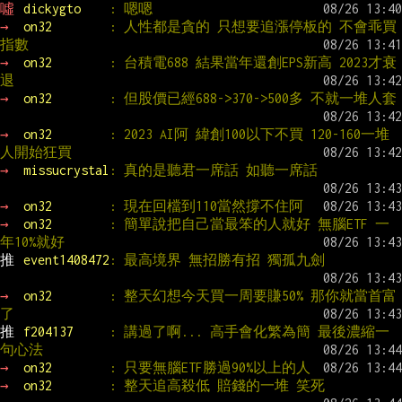
噓 
dickygto    
: 嗯嗯
→ 
on32        
: 人性都是貪的 只想要追漲停板的 不會乖買
指數
→ 
on32        
: 台積電688 結果當年還創EPS新高 2023才衰
退
→ 
on32        
: 但股價已經688->370->500多 不就一堆人套
→ 
on32        
: 2023 AI阿 緯創100以下不買 120-160一堆
人開始狂買
→ 
missucrystal
: 真的是聽君一席話 如聽一席話
→ 
on32        
: 現在回檔到110當然撐不住阿
→ 
on32        
: 簡單說把自己當最笨的人就好 無腦ETF 一
年10%就好
推 
event1408472
: 最高境界 無招勝有招 獨孤九劍
→ 
on32        
: 整天幻想今天買一周要賺50% 那你就當首富
了
推 
f204137     
: 講過了啊... 高手會化繁為簡 最後濃縮一
句心法
→ 
on32        
: 只要無腦ETF勝過90%以上的人
→ 
on32        
: 整天追高殺低 賠錢的一堆 笑死