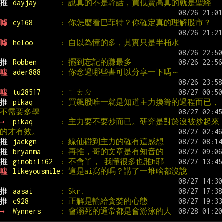
推 
dayjay      
: 說真的不是幹話，買低賣高真的就是聖經
噓 
cy168       
: 你怎麼看巴菲特？你確定真的理解股市？
噓 
heloo       
: 自以為懂的多，其實只是半桶水
推 
Robben      
: 擺到忘記的賺最多
噓 
ader888     
: 你念過哪些書可以分享一下嗎～
噓 
tu28517     
: ㄒㄊㄉ
推 
pikaq       
: 買飆股唯一就是知道主力換籌的過程而已，
不需要多學
→ 
pikaq       
: 主力要不要炒而已。研究是對於沒被炒起來
的才有效。
推 
jackgn      
: 線仙碰到主力的確有這感想
推 
bryanma     
: 再推，哥的文章是有知音的
推 
ginobili62  
: 不會丫， 我懂很多也雃h耶
噓 
likeyousmile
: 這是ai寫的嗎？講了一堆啥都沒說
推 
aasai       
: Skr.
推 
c928        
: 正解是輸給貪婪的心態
→ 
Wynners     
: 會溺死的通常都是會游泳的人