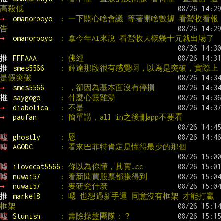
高殺低
→ 
omanorboyo  
: 一下關心啥會議 等著開啥數據 看營收看報
告
→ 
omanorboyo  
: 拿今年AI來說 看營收大概幾十元就出場了
推 
FFFAAA      
: 佛經
推 
smes5566    
: 輝達那段很有感覺啊，以為是突破，實際上
是假突破
→ 
smes5566    
: ，卻因為基本面沒有停損
推 
saygogo     
: 什麼心靈雞湯
→ 
diabolica   
: 不是
→ 
paufan      
: 簡單講，all in之後刪app不要看
噓 
ghostly     
: 恩
噓 
AGODC       
: 看來巴菲特肯定是懂得最少的那個
噓 
ilovecat5566
: 你以為你懂，其實…cc
噓 
nuwai57     
: 看新聞買股票都賺得到
→ 
nuwai57     
: 要研究什麼
推 
marke18     
: 嗯 也想過新手運 同意沒有框架 才能打贏
框架
噓 
Stunish     
: 壽險操盤團隊：？