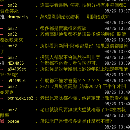
→ 
on32        
: 還需要看書嗎 笑死 技術分析有用每個都E
資產笑死
推 
Homeparty   
: 萬8是剛開始沒錯啊...剛開始跌XD
→ 
on32        
: 很多都是實戰得來經驗
→ 
on32        
: 股價高點通常都不是賺最多錢的時候 股價
都反映未來
→ 
on32        
: 所以看到新聞+財報都是好 結果股價都腰斬
了
→ 
on32        
: 投資人都學不會當然被割韭菜
推 
NEX4036     
: 什麼都不必看，看位階即可。
→ 
a94199et    
: 所以你是說華爾街股齡20年以上穩定年報酬
10-20%的
→ 
a94199et    
: 什麼都不懂才會贏？？？？？
→ 
on32        
: 2021 7月航運高點 結果2022年下半年才開
始衰退
→ 
bonniekiss2 
: 老巴原來啥都不懂，他肯定連財報都看不懂
→ 
on32        
: 老巴就說只要無腦大盤就穩贏了10%左右報
酬率
噓 
poeoe       
: 所以老巴是懂很多還是什麼都不懂?