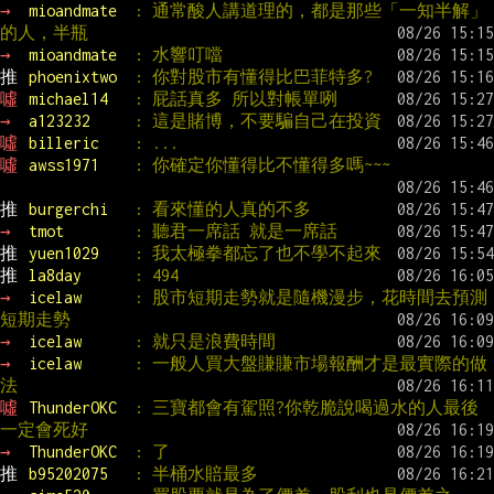
→ 
mioandmate  
: 通常酸人講道理的，都是那些「一知半解」
的人，半瓶
→ 
mioandmate  
: 水響叮噹
推 
phoenixtwo  
: 你對股市有懂得比巴菲特多?
噓 
michael14   
: 屁話真多 所以對帳單咧
→ 
a123232     
: 這是賭博，不要騙自己在投資
噓 
billeric    
: ...
噓 
awss1971    
: 你確定你懂得比不懂得多嗎~~~
推 
burgerchi   
: 看來懂的人真的不多
→ 
tmot        
: 聽君一席話 就是一席話
推 
yuen1029    
: 我太極拳都忘了也不學不起來
推 
la8day      
: 494
→ 
icelaw      
: 股市短期走勢就是隨機漫步，花時間去預測
短期走勢
→ 
icelaw      
: 就只是浪費時間
→ 
icelaw      
: 一般人買大盤賺賺市場報酬才是最實際的做
法
噓 
ThunderOKC  
: 三寶都會有駕照?你乾脆說喝過水的人最後
一定會死好
→ 
ThunderOKC  
: 了
推 
b95202075   
: 半桶水賠最多