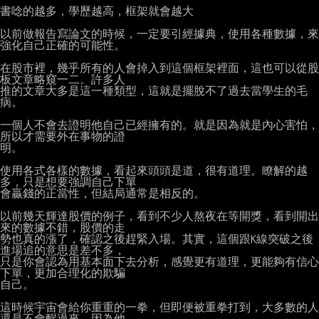
書唸的越多，學歷越高，框架就會越大

以前做報告寫論文的時候，一定要引經據典，使用各種數據，來
強化自己正確的可能性。

在股市裡，幾乎所有的人會掉入到這個框架裡面，這也可以從股
板文章略窺一二。許多人

推的文章大多是這一種類型，這就是擺脫不了過去當學生的毛
病。

一個人不會去證明他自己已經擁有的。就是因為就是內心害怕，
所以才需要外在事物的證

明。

使用各式各樣的數據，看起來頭頭是道，很有道理。瞭解的越
多，只是想要強調自己下單

會贏錢的正當性，但結局通常是相反的。

以前幾天輝達股價的例子，看到不少人熬夜在等開獎，看到開出
來的數據不錯，股價的走

勢也真的漲了，確認之後趕緊入場。其實，這個跟K線突破之後
進場追的意思是差不多，

只是你會認為用基本面下去分析，感覺更有道理，更能夠有信心
下單，更加合理化的欺騙

自己。

這時候宇宙會給你重重的一拳，但即便被重拳打到，大多數的人
還是不會醒過來，因為他
