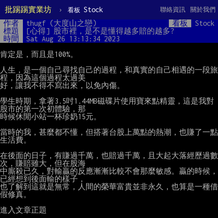
批踢踢實業坊
›
Stock
聯絡資訊
關於我們
看板
作者
thugf (大度山之戀)
看板
Stock
標題
[心得] 股市裡，是不是懂得越多賠的越多?
時間
Sat Aug 26 13:13:34 2023
肯定是，而且是100%。

人生，是一個自己尋找自己的過程，和真實的自己相遇的一段旅
程，因為這個過程太過美

好，讓我不得不寫出來，以免內傷。

學生時期，拿著3.5吋1.44MB磁碟片使用寶來點精靈，這是我對
股市的第一次初體驗，那

時候休閒小站一杯珍奶15元。

當時的我，甚麼都不懂，但搭著台股上萬點的熱潮，也賺了一點
生活費。

在後面的日子，有賺過千萬，也賠過千萬，且大起大落經歷過數
次，賺賠雖大，但在股海

中廝殺已久，對輸贏的反應漸漸比較不會那麼敏感。贏的時候，
已經想到後面輸的樣子，

也了解到這就是無常，人間的榮華富貴並非永久，也算是一種借
假修真。

進入文章正題
