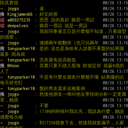
段其實很
→ 
joygo       
: 遠
推 
Kingjames66 
: 好文給推
噓 
a069275235  
: 恩恩 說的真好 聽君一席話
噓 
deepelves   
: 聽君一席話 就是一席話
→ 
joygo       
: 我前同事連五日是什麼都不知道，只看線型
的感覺，
→ 
joygo       
: 連續兩年都翻倍（也只玩兩年
推 
tonyparker18
: 是的 這也是為啥有人說都不看盤的結果賺
最多 因為就
→ 
tonyparker18
: 完美避免追高殺低
推 
BHooo       
: 其實只要不踏入股海 鉗放定存 就贏8成的
人了
→ 
tonyparker18
: 不是有什麼女朋友什麼都不懂 結果賺的比
每天研究盯
→ 
tonyparker18
: 盤的男友還多這種案例
推 
joygo       
: 然後他朋友一堆叫他去學技術分析一定更厲
害，她就
→ 
joygo       
: 不要
→ 
joygo       
: 17300的時候叫我出光，我說為什麼，她說
感覺每次碰
→ 
joygo       
: 到17250就會下去，然後我就套滿手，人家