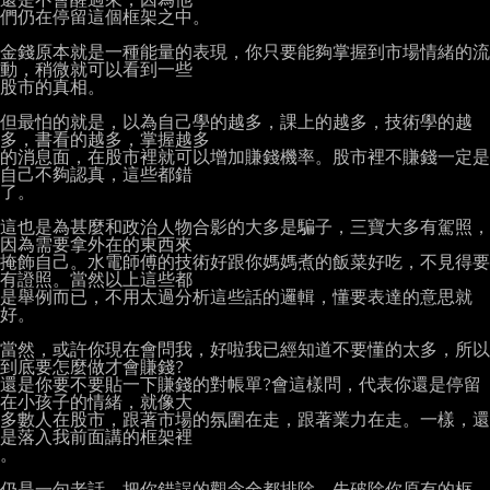
們仍在停留這個框架之中。

金錢原本就是一種能量的表現，你只要能夠掌握到市場情緒的流
動，稍微就可以看到一些

股市的真相。

但最怕的就是，以為自己學的越多，課上的越多，技術學的越
多，書看的越多，掌握越多

的消息面，在股市裡就可以增加賺錢機率。股市裡不賺錢一定是
自己不夠認真，這些都錯

了。

這也是為甚麼和政治人物合影的大多是騙子，三寶大多有駕照，
因為需要拿外在的東西來

掩飾自己。水電師傅的技術好跟你媽媽煮的飯菜好吃，不見得要
有證照。當然以上這些都

是舉例而已，不用太過分析這些話的邏輯，懂要表達的意思就
好。

當然，或許你現在會問我，好啦我已經知道不要懂的太多，所以
到底要怎麼做才會賺錢?

還是你要不要貼一下賺錢的對帳單?會這樣問，代表你還是停留
在小孩子的情緒，就像大

多數人在股市，跟著市場的氛圍在走，跟著業力在走。一樣，還
是落入我前面講的框架裡

。

仍是一句老話，把你錯誤的觀念全都排除，先破除你原有的框