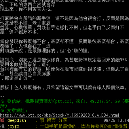
架，正確的東西自然就會浮

現出來，你不用苦苦去找。

打麻將會有所謂的新手運，這不是因為他會很會打，反而是因為
他甚麼都不懂。老手處處

盤算、心機很重，質疑新手這樣打不對，但老手自己反而打不
贏，道裡都差不多。

當你發現你甚麼都不會，甚麼都不懂，反而最後甚麼都會，甚麼
都懂了，人也自在了。這

對頭腦來說，是最難理解的，但"心"聽的懂。

說到底，別忘了還是借假修真。為甚麼賭神規定贏回來的錢95%
要用來做慈善事業，這句

台詞裡面有它的智慧。即便你在股市裡賺到很多錢，但迷思了自
己，甚至讓自己自我膨脹

，那還是走偏了。

股板十色人甚麼都有，只希望這篇文章可以讓有緣人踩個煞車。

※ 發信站: 批踢踢實業坊(ptt.cc), 來自: 49.217.54.120 (臺
※ 文章網址: 
https://www.ptt.cc/bbs/Stock/M.1693026816.A.DB4.html
噓 
deepdish    
: 讚 留言 分享
推 
joygo       
: 一知半解是最慘的，因為你要真的到懂得階