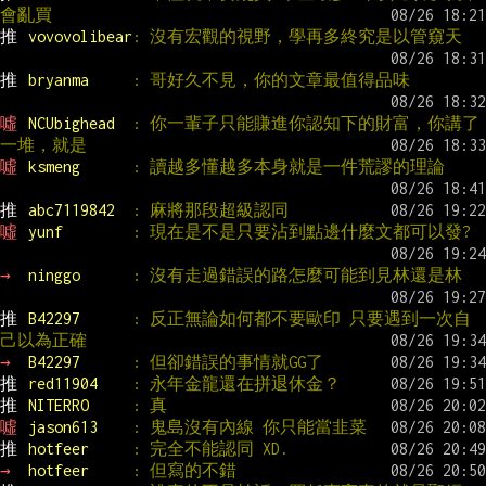
會亂買
推 
vovovolibear
: 沒有宏觀的視野，學再多終究是以管窺天
推 
bryanma     
: 哥好久不見，你的文章最值得品味
噓 
NCUbighead  
: 你一輩子只能賺進你認知下的財富，你講了
一堆，就是
噓 
ksmeng      
: 讀越多懂越多本身就是一件荒謬的理論
推 
abc7119842  
: 麻將那段超級認同
噓 
yunf        
: 現在是不是只要沾到點邊什麼文都可以發?
→ 
ninggo      
: 沒有走過錯誤的路怎麼可能到見林還是林
推 
B42297      
: 反正無論如何都不要歐印 只要遇到一次自
己以為正確
→ 
B42297      
: 但卻錯誤的事情就GG了
推 
red11904    
: 永年金龍還在拼退休金？
推 
NITERRO     
: 真
噓 
jason613    
: 鬼島沒有內線 你只能當韭菜
推 
hotfeer     
: 完全不能認同 XD.
→ 
hotfeer     
: 但寫的不錯