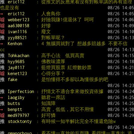
推 
eric112     
: 從推文的反應來看沒有對帳單講的再有道理
也是沒有
→ 
eric112     
: 人會鳥你
噓 
webber123   
: 好險我賺1億退休了 呵呵
噓 
aa6300158   
: 好慘
噓 
ivan1116    
: 廢文
推 
yyy88521    
: 對帳單呢？
→ 
Kenhon      
: 4 無腦買就對了 想越多賠越多 不要不信 
cc
推 
Tohkachan   
: 高手心法  低買高賣
推 
hyy9685     
: 佛教味濃厚
推 
jay0117     
: 藍燈買股票 紅燈數鈔票
噓 
kenet123    
: 心得分享？
推 
fake        
: 是怕懂得不多卻以為懂很多的吧
推 
Iperfection 
: 抒情文不適合拿來做投資依據
→ 
laogiby     
: 聽君一席話
推 
butts       
: 知識障
→ 
benptt      
: 高賣，低低，其它不用懂
噓 
med979797   
: 好可憐
推 
stocktonty  
: 有時候一知半解比完全不懂還危險w
推 
omanorboyo  
: 看不懂一直放的反而賺 看得懂一直進出 追