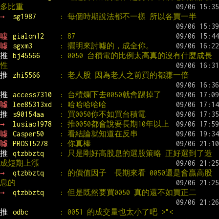
多比重
→ 
sg1987      
: 每個時期說法都不一樣 所以各買一半
噓 
gialon12    
: 87
噓 
sgxm3       
: 擺明來討噓的，成全你。
推 
bj45566     
: 0050 台積電的比例太高真的沒有什麼成長
性
推 
zhi5566     
: 老人股 因為老人之前買的都賺一倍
推 
access7310  
: 台積爛下去0050就會踢掉了
噓 
lee85313xd  
: 哈哈哈哈哈
推 
s90154aa    
: 買0050你不如買台積電
→ 
lusiao1978  
: 推0050都會說要長期10年以上
噓 
Casper50    
: 看結論就知道在反串
噓 
PROST5278   
: 你真棒
推 
qtzbbztq    
: 只是剛好高股息的選股策略 正好選到了造
成短期上漲
→ 
qtzbbztq    
: 的價值因子  長期來看 0050還是會贏高股
息的
→ 
qtzbbztq    
: 但是既然要買0050 真的還不如買正二
推 
odbc        
: 0051 的成交量也太小了吧 >"<