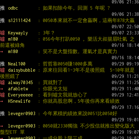
推 
odbc        
: 如果扣除今年, 回測 5 年呢 ?
推 
s12111424   
: 0050本來就不一定會贏啊，這兩年878大贏
噓 
Keywayly    
: 3年？
噓 
m180        
: 056今年打趴0050 , 樂活大叔揚眉吐氣 之
前還被綠角
→ 
m180        
: 笑不是大盤指數。運氣才是真實力
推 
Neal100     
: 哲哲靠0050賺1000多萬
噓 
daisybubble 
: 原來往回看1~3年不是後照鏡  5~10年就是
後照鏡了
噓 
alway70345  
: 買就對了
→ 
afabletw    
: 你眼光太短
噓 
Everyeeeee  
: 看到噓文我就放心了
→ 
HSnewlife   
: 你就高股息啊，5年後你再來看績效
推 
leveger0903 
: 今年累積的績效來說0051比0050好
→ 
leveger0903 
: 0050就2330獨強 不少投信就推出變化版大
盤型ETF 單
→ 
leveger0903 
: 一成分股上限三成