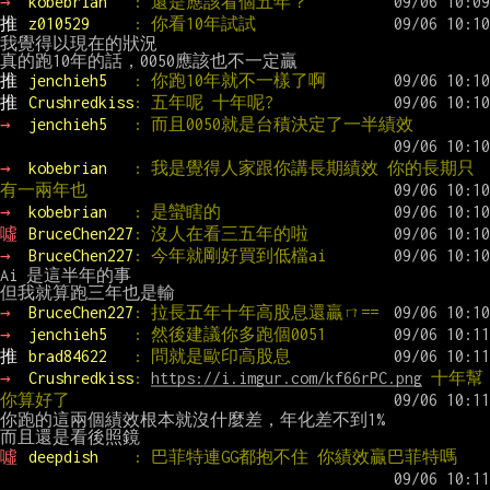
→ 
kobebrian   
: 還是應該看個五年？
推 
z010529     
: 你看10年試試
我覺得以現在的狀況

推 
jenchieh5   
: 你跑10年就不一樣了啊
推 
Crushredkiss
: 五年呢 十年呢?
→ 
jenchieh5   
: 而且0050就是台積決定了一半績效
→ 
kobebrian   
: 我是覺得人家跟你講長期績效 你的長期只
有一兩年也
→ 
kobebrian   
: 是蠻瞎的
噓 
BruceChen227
: 沒人在看三五年的啦
→ 
BruceChen227
: 今年就剛好買到低檔ai
Ai 是這半年的事

→ 
BruceChen227
: 拉長五年十年高股息還贏ㄇ==
→ 
jenchieh5   
: 然後建議你多跑個0051
推 
brad84622   
: 問就是歐印高股息
→ 
Crushredkiss
: 
https://i.imgur.com/kf66rPC.png
 十年幫
你算好了
你跑的這兩個績效根本就沒什麼差，年化差不到1%

噓 
deepdish    
: 巴菲特連GG都抱不住 你績效贏巴菲特嗎