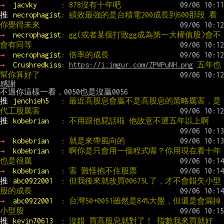
→ 
jacvky      
: 878沒有十年吧
推 
necrophagist
: 績效最強的是台積電200成長到600那段 看
你覺得未來
→ 
necrophagist
: gg(或者某個打敗gg成為第一大權值股)會不
會有同等
→ 
necrophagist
: 倍率的成長
→ 
Crushredkiss
: 
https://i.imgur.com/ZPWPuNH.png
 五年也
幫你算好了
感謝

推 
jenchieh5   
: 最近高股息會贏不是高股息的策略厲害，是
代工股厲害
推 
kobebrian   
: 不用跟他屁話啦 他故意不選五年以上啊
→ 
kobebrian   
: 就是來帶風向的
→ 
kobebrian   
: 啊你是只會用一個程式喔？你用現在看十年
也是很厲
→ 
kobebrian   
: 害 難怪抱不住股票
推 
abc0922001  
: 但我後來就改買00675L了，才不會錯失小型
股的成長
→ 
abc0922001  
: 台灣50+0051雖然是84%大盤，但還是會漏掉
小型股
推 
kevin70613  
: 沒錯 買高股息就對了！ 指數我來買就好