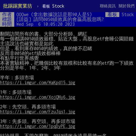
批踢踢實業坊
›
Stock
聯絡資訊
關於我們
看板
作者
QQQwe (拿出數據說話是那90人是5)
看板
Stock
標題
[請益] 請問0050績效真的會贏高股息嗎?
時間
Wed Sep  6 10:05:20 2023
翻開訪間所有的書、大部分分析師、網紅

每一個都講0050績效最穩、貼近大盤，高股息etf會睡公園賠錢

主流說法也確實都是如此

但是，看到庫存0050的績效，真的慘不忍睹

反而非0050的etf績效都棒棒

有點平行世界感覺

本著實驗精神，把幾個比較有規模和比較有名的etf跑一下績效

分別是半年、1年、2年、3年

https://i.imgur.com/WaKpd15.jpg
https://i.imgur.com/XojQNy6.jpg
https://i.imgur.com/FzuJqs1.jpg
https://i.imgur.com/1pqDyPE.jpg
結論就是，不管怎麼跑，0050績效永遠是最後一名
