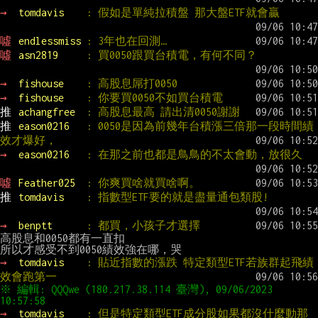
→ 
tomdavis    
: 假如是單純拉積盤 那大盤ETF就會贏
噓 
endlessmiss 
: 3年也在回測…
噓 
asn2819     
: 買0050跟買台積電，有何不同？
→ 
fishouse    
: 高股息屌打0050
→ 
fishouse    
: 你要買0050不如買台積電
推 
achangfree  
: 高股息最高 請出清0050謝謝
推 
eason0216   
: 0050是因為前幾年台積漲三倍那一段時間績
效才爆好，
→ 
eason0216   
: 在那之前也都是鳥鳥的不太會動，放很久
噓 
Feather025  
: 你爽買啥就買啥啊。
推 
tomdavis    
: 指數型ETF要的就是盡量通包類股!
→ 
benptt      
: 都買，小孩子才選擇
高股息和0050都有一直扣

→ 
tomdavis    
: 貼近指數的漲跌 特定類型ETF若族群起飛績
效會跑第一
※ 編輯: QQQwe (180.217.38.114 臺灣), 09/06/2023 
→ 
tomdavis    
: 但是特定類型ETF成分股如果都沒什麼動那