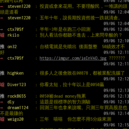
的錢可以再
→ 
steven1220  
: 投資或拿來花用。不要理酸民，一堆講的頭
頭是道看
→ 
steven1220  
: 五年十年，說長期投資然後一跌就清倉。
→ 
ctx705f     
: 半年~3年是在跑三小回測
噓 
rkilo       
: 別人看法你都聽不進去，上來問辛酸的？
推 
on32        
: 台積電就是先噴出 後面盤整  50績效才不
好
→ 
ctx705f     
: 
https://imgur.com/ieInVAO.jpg
 ???????
推 
highken     
: 很多人之後會敗在00878，都被業配洗腦了
噓 
Diver123    
: 你看太短，拉十年以上是0050贏
推 
rock8655    
: 0050被dead money拖累
→ 
dly         
: 這題是很標準的智力測驗
→ 
dream1124   
: 回測三年也拿來說嘴。只測三年買高股息也
不是最賺的
噓 
weigo20     
: 三年  嘻嘻  你怎麼不用5分線來測