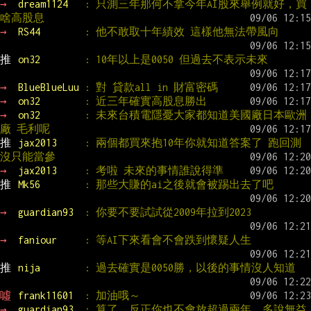
→ 
dream1124   
: 只測三年那何不拿今年AI股來舉例就好，買
啥高股息
→ 
RS44        
: 他不敢取十年績效 這樣他無法帶風向
推 
on32        
: 10年以上是0050 但過去不表示未來
→ 
BlueBlueLuu 
: 對 貸款all in 財富密碼
→ 
on32        
: 近三年確實高股息勝出
→ 
on32        
: 未來台積電隱憂大家都知道美國廠日本歐洲
廠 毛利呢
推 
jax2013     
: 兩個都買來抱10年你就知道答案了 跑回測
沒只能當參
→ 
jax2013     
: 考啦 未來的事情誰說得準
推 
Mk56        
: 那些大賺的ai之後就會被踢出去了吧
→ 
guardian93  
: 你要不要試試從2009年拉到2023
→ 
faniour     
: 等AI下來看會不會跌到懷疑人生
推 
nija        
: 過去確實是0050勝，以後的事情沒人知道
噓 
frank11601  
: 加油哦～
→ 
guardian93  
: 算了，反正你也不會放超過兩年，多說無益