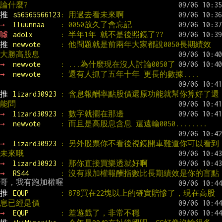
論什麼?
推 
s56565566123
: 用過去看未來啊
→ 
lluunnaa    
: 0050放久了會忘記
噓 
adolx       
: 半年1年 就不是後照鏡了??
推 
newvote     
: 他問題就是前兩年大家都說0050長期績效 
大勝高股息
→ 
newvote     
: ...為什麼現在沒人討論0050了
→ 
newvote     
: 還有人抓了五年十年 更長的數據....
推 
lizard30923 
: 含息報酬率點股價還原功能就幫你算好了還
能問
→ 
lizard30923 
: 數字就擺在那邊
→ 
newvote     
: 而且是高股息含息 還遠輸0050........
→ 
lizard30923 
: 另外股票你不看後視鏡開車難道你可以看到
未來哦
→ 
lizard30923 
: 那你直接買樂透就好啊
→ 
RS44        
: 沒有跟加權報酬指數比長期績效是你的盲點
推 
EQUP        
: 878買在22塊以上的確實賠慘了，現在高股
息已經是價
→ 
EQUP        
: 差遊戲了，非常不穩