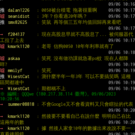
推 
dalan1226   
: 0050被台積電 拖著很重啊
噓 
seanidiot   
: 3年？你看過20年嗎？
推 
smx82625    
: 笑鼠 再等個三五年均值回歸再來看吧
→ 
f204137     
: 現在高股息早就不高股息了... 被伺服器代
工拉了上去
噓 
kmark1120   
: 老哥 估狗0050 10年年利率就有了
噓 
askaa       
: 笑死 沒有做功課就急著po蚊 現在人都降
咩?
噓 
mmilyf      
: 笑死
推 
WisestCat   
: 測什麼半年一年3年 可以不要搞笑嗎 這種
區間都連中
→ 
WisestCat   
: 期都稱不上
※ 編輯: QQQwe (180.217.38.114 臺灣), 09/06/2023 
→ 
summer08818 
: 不會Google又不會看資料又只會瞎扯的代表
→ 
kmark1120   
: 然後要不要看自己在說什麼 明明自己在比
這兩年的數
→ 
kmark1120   
: 據 然後人家拿10年的數據出來改說不要一
直看後照鏡