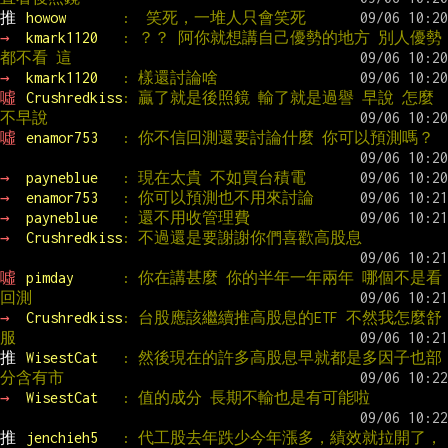
推 
howow       
:  笑死，一堆人只會笑死
→ 
kmark1120   
: ？？ 阿你就想講自己優勢的地方 別人優勢
都不看 這
→ 
kmark1120   
: 樣還討論啥
噓 
Crushredkiss
: 贏了就是後照鏡 輸了就是過譽 早說 怎麼
不早說
噓 
enamor753   
: 你不信回測還要討論什麼 你可以預測嗎？
→ 
payneblue   
: 現在太貴 不如買台積電
→ 
enamor753   
: 你可以預測也不用來討論
→ 
payneblue   
: 還不用收管理費
→ 
Crushredkiss
: 不過還是要謝謝你們喜歡高股息
噓 
pimday      
: 你在講甚麼 你的半年一年兩年 哪個不是看
回測
→ 
Crushredkiss
: 台股應該繼續推高股息的ETF 不然我怎麼舒
服
推 
WisestCat   
: 然後現在的許多高股息早就都是多因子也部
分含有市
→ 
WisestCat   
: 值的成分 長期不輸也是有可能啦
推 
jenchieh5   
: 代工股去年跌少今年漲多，績效就拉開了，