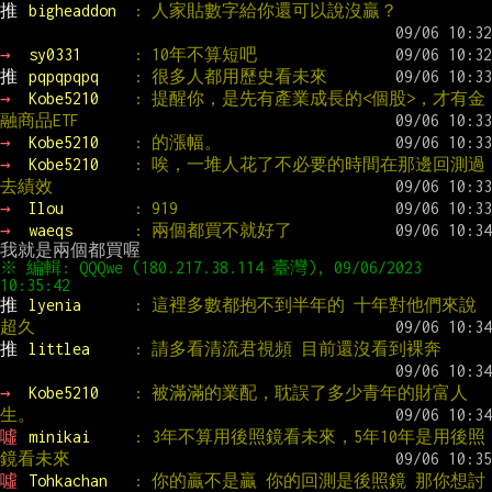
推 
bigheaddon  
: 人家貼數字給你還可以說沒贏？
→ 
sy0331      
: 10年不算短吧
推 
pqpqpqpq    
: 很多人都用歷史看未來
→ 
Kobe5210    
: 提醒你，是先有產業成長的<個股>，才有金
融商品ETF
→ 
Kobe5210    
: 的漲幅。
→ 
Kobe5210    
: 唉，一堆人花了不必要的時間在那邊回測過
去績效
→ 
Ilou        
: 919
→ 
waeqs       
: 兩個都買不就好了
※ 編輯: QQQwe (180.217.38.114 臺灣), 09/06/2023 
推 
lyenia      
: 這裡多數都抱不到半年的 十年對他們來說
超久
推 
littlea     
: 請多看清流君視頻 目前還沒看到裸奔
→ 
Kobe5210    
: 被滿滿的業配，耽誤了多少青年的財富人
生。
噓 
minikai     
: 3年不算用後照鏡看未來，5年10年是用後照
鏡看未來
噓 
Tohkachan   
: 你的贏不是贏 你的回測是後照鏡 那你想討