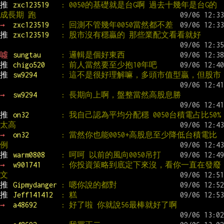
推 
zxc123519   
: 0050的基礎就是台G啊 過去十幾年是台G的
成長期 跑
→ 
zxc123519   
: 回測不管幾年0050當然都不差
推 
zxc123519   
: 股市沒有穩贏的 那些業配文看看就好
噓 
sungtau     
: 邏輯是個好東西
推 
chigo520    
: 前人當然要至少抱10年吧
推 
sw9294      
: 這不是很好理解嘛，多頭市值型贏，但股市
→ 
sw9294      
: 長期向上啊，盤整當然高股息勝
推 
on32        
: 我自己認為平均分配穩 0050台積電占比50%
太高
→ 
on32        
: 當然你也能0050+高股息至少降低台積電比
例
推 
warm0808    
: 呵呵 以前的風向0050吊打
→ 
w901741     
: 你投資策略到底定下來沒，看你一直在發廢
文
推 
Gipmydanger 
: 嗯你說的都對
推 
Jeff141412  
: 糕
→ 
a48692      
: 好了啦 你就說56最棒就好了啊