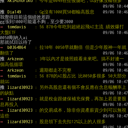
推 
AkiMinoriko 
: 今年是0049在扯後腿吧，GG好像沒輸很多
推 
Dia149      
: Gg沒有1000買50都輸高股息
我覺得目前這個績效差距

→ 
tomdavis    
: 56 878今年吃到超絕起飛AI主流 績效爆打
大盤ETF
0050剛納入ai

→ 
b0364864    
: 拉10年 0050早就翻倍 但是少年股神一年就
翻倍了
推 
Arkzeon     
: 3年以內才是後照鏡看未來吧。搞不好連一
個高低循環
→ 
Arkzeon     
: 週期都走不完整
→ 
tomdavis    
: 56 878的AI股占比 比0050多很多 50大部分
就GG
推 
lizard30923 
: 另外高股息還有個不會反應在含息報酬率上
的缺點
→ 
lizard30923 
: 就是稅金跟健保補充保費，再加上若是要股
息再投入
→ 
lizard30923 
: 的交易成本，除非你資產薪資少到可以無視
這些
→ 
lizard30923 
: 股息領下去先扣12%以上的人很多