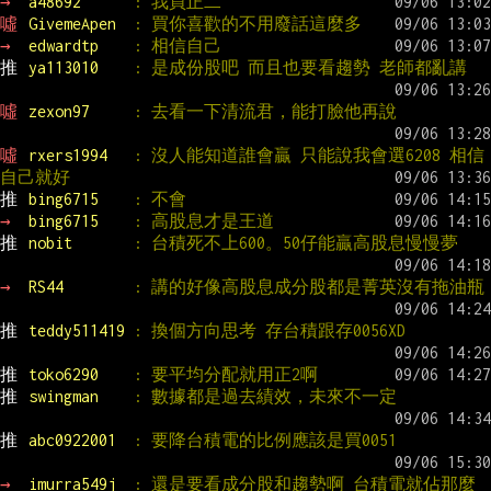
→ 
a48692      
: 我買正二
噓 
GivemeApen  
: 買你喜歡的不用廢話這麼多
→ 
edwardtp    
: 相信自己
推 
ya113010    
: 是成份股吧 而且也要看趨勢 老師都亂講
噓 
zexon97     
: 去看一下清流君，能打臉他再說
噓 
rxers1994   
: 沒人能知道誰會贏 只能說我會選6208 相信
自己就好
推 
bing6715    
: 不會
→ 
bing6715    
: 高股息才是王道
推 
nobit       
: 台積死不上600。50仔能贏高股息慢慢夢
→ 
RS44        
: 講的好像高股息成分股都是菁英沒有拖油瓶
推 
teddy511419 
: 換個方向思考 存台積跟存0056XD
推 
toko6290    
: 要平均分配就用正2啊
推 
swingman    
: 數據都是過去績效，未來不一定
推 
abc0922001  
: 要降台積電的比例應該是買0051
→ 
imurra549j  
: 還是要看成分股和趨勢啊 台積電就佔那麼