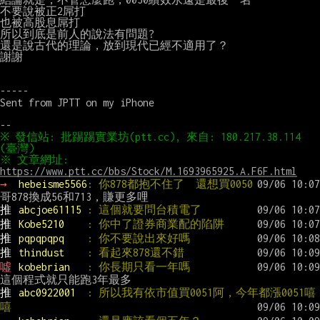
不要說被正2屌打

也被高股息屌打

所以到底是前人的說法有問題?

還是說古代的理論，放到現代已經不適用了？

謝謝

-----

Sent from JPTT on my iPhone

※ 發信站: 批踢踢實業坊(ptt.cc), 來自: 180.217.38.114 
※ 文章網址: 
https://www.ptt.cc/bbs/Stock/M.1693965925.A.F6F.html
→ 
hebeisme5566
: 你878都抱不住了  還想買0050
推 
abcjoe61115 
: 這個就要問台積電了
推 
Kobe5210    
: 你中了證券商業配的陷阱
推 
pqpqpqpq    
: 你不要說出來好嗎
推 
thindust    
: 看起來878還不錯
噓 
kobebrian   
: 你長期只看一年嗎
推 
abc0922001  
: 所以我有依市值買0051阿，今年都漲0051嘻
嘻