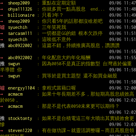
→ 
sheep2009   
: 重點在定期定額
→ 
ohya111326  
: 你就多買一點高股息  end...
→ 
billionaire 
: 只看3年？
→ 
sheep2009   
: 你只看5年的話那都沒啥差吧
噓 
syuechih    
: 三年笑死我
→ 
sarcasm111  
: 一切都是GG的錯 根本欠跌停
→ 
syuechih    
: 這唉低不意外
推 
abc0922002  
: 這篇不錯，持續推廣高股息，讚讚讚
→ 
abc0922002  
: 年化配息大約年化報酬
推 
swgun       
: 因為0050不是真正的指數型 台灣過於偏重
半導體 你
→ 
swgun       
: 買等於是買主題型 還不如買金融股
噓 
energyy1104 
: 拿程式當藉口喔
→ 
acmacm      
: 如果十年長期差不多，那短期高股息績效高
於0050，
→ 
acmacm      
: 那是不是代表0050未來更可以期待？
推 
stocktonty  
: 如果不是台積電這三年大噴出其實績效會更
慘
→ 
steven1220  
: 有在做功課～就靈活調整囉～而且高股息領