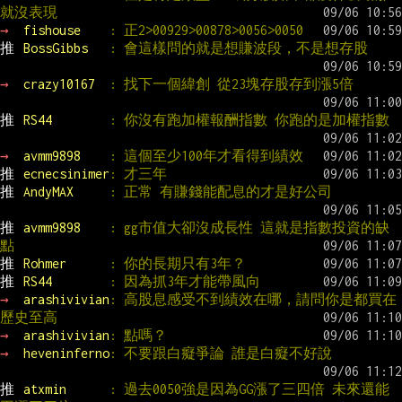
就沒表現
→ 
fishouse    
: 正2>00929>00878>0056>0050
推 
BossGibbs   
: 會這樣問的就是想賺波段，不是想存股
→ 
crazy10167  
: 找下一個緯創 從23塊存股存到漲5倍
推 
RS44        
: 你沒有跑加權報酬指數 你跑的是加權指數
→ 
avmm9898    
: 這個至少100年才看得到績效
推 
ecnecsinimer
: 才三年
推 
AndyMAX     
: 正常 有賺錢能配息的才是好公司
推 
avmm9898    
: gg市值大卻沒成長性 這就是指數投資的缺
點
推 
Rohmer      
: 你的長期只有3年？
推 
RS44        
: 因為抓3年才能帶風向
→ 
arashivivian
: 高股息感受不到績效在哪，請問你是都買在
歷史至高
→ 
arashivivian
: 點嗎？
→ 
heveninferno
: 不要跟白癡爭論 誰是白癡不好說
推 
atxmin      
: 過去0050強是因為GG漲了三四倍 未來還能