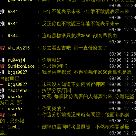
推 
RS44        
: 10年不能表示未來 3年敢不敢說表示未來
推 
RS44        
: 反正你也不敢說三年能不能表示未來
→ 
RS44        
: 這就是標準只想嘴0050 刻意帶風向
噓 
whisty216   
: 多去看點書吧 別一直發廢文了
推 
ru04hj4     
: 你爽就好
噓 
SunMoonLake 
: 你只活3年？
推 
bjqs0827    
: 我是兩者都買 不過前幾年0050會贏也是靠
台gg而已
→ 
bjqs0827    
: 未來沒人知道不如兩者都押阿
推 
taotiehs    
: 按讚分享訂閱
推 
qsc753      
: 笑死 每個比你厲害的人都算出來 你還是堅
持己見 那
→ 
qsc753      
: 你問爽的？
噓 
IanLi       
: 你這分析前提邏輯就有問題，後面都多講
的，另外報
→ 
IanLi       
: 酬率也需同時考量風險，不然槓桿開滿最
贏。