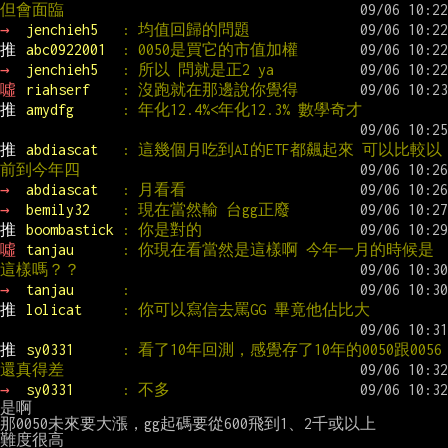
但會面臨
→ 
jenchieh5   
: 均值回歸的問題
推 
abc0922001  
: 0050是買它的市值加權
→ 
jenchieh5   
: 所以 問就是正2 ya
噓 
riahserf    
: 沒跑就在那邊說你覺得
推 
amydfg      
: 年化12.4%<年化12.3% 數學奇才
推 
abdiascat   
: 這幾個月吃到AI的ETF都飆起來 可以比較以
前到今年四
→ 
abdiascat   
: 月看看
→ 
bemily32    
: 現在當然輸 台gg正廢
推 
boombastick 
: 你是對的
噓 
tanjau      
: 你現在看當然是這樣啊 今年一月的時候是
這樣嗎？？
→ 
tanjau      
:
推 
lolicat     
: 你可以寫信去罵GG 畢竟他佔比大
推 
sy0331      
: 看了10年回測，感覺存了10年的0050跟0056
還真得差
→ 
sy0331      
: 不多
是啊

那0050未來要大漲，gg起碼要從600飛到1、2千或以上
