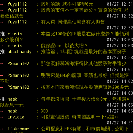
→ 
fuyu1112    
: 股利的話 就不可能變0元
→ 
fuyu1112    
: 股票的市值不一定等於公司實際的價值 只
要低估就會
→ 
fuyu1112    
: 有人買 同理高估就會有人拋售
推 
clusis      
: 本益比100倍的IP股是在做什麼夢？能領到
多少股利？
→ 
clusis      
: 能保證eps 以後大增？
推 
abccbaandy  
: 推這篇，1年配1塊就是最好的基本面例子
→ 
PSmann102   
: 那怎麼解釋鴻海漲得比其他競爭對手還少
→ 
PSmann102   
: 明明它是EMS的龍頭 業績也最好 但就是漲
不動
→ 
PSmann102   
: 按基本面來看鴻海現在股價應該是200多元
推 
nask        
: 每年都沒填息 十年後股價剩0元，然後還可
以配息一元
→ 
nask        
: XDD
→ 
invidia     
: 可以畫個股價-時間圖說明一下假設ㄇ
→ 
ttakrommel  
: 公司配息和EPS有關，和市價無關，公司下