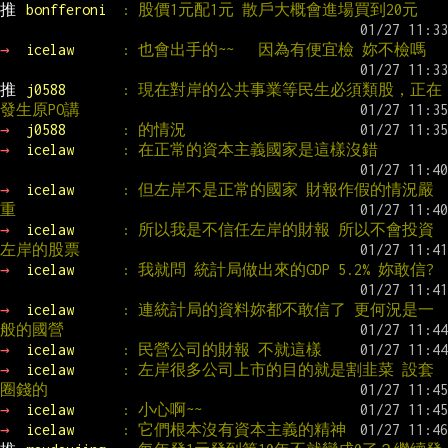
推 
bonfferoni  
: 股價1元配1元 散戶大概會進場買到20元
→ 
icelaw      
: 也會出手的~~   因為有便宜檢 妳不檢嗎
推 
j0588       
: 現在對岸的公共事業等民生必須類股，正在
發生原PO講
→ 
j0588       
: 的情況
→ 
icelaw      
: 在正常的資本主義國家是這樣沒錯
→ 
icelaw      
: 但左岸不是正常的國家 財報作假的情況嚴
重
→ 
icelaw      
: 所以我是不信任左岸的財報 所以不會投資
左岸的股票
→ 
icelaw      
: 我就問 統計局做出來的GDP 5.2% 妳敢信?
→ 
icelaw      
: 連統計局的資料妳都不敢信了 更何況是一
般的國營
→ 
icelaw      
: 民營公司的財報 不就這樣
→ 
icelaw      
: 左岸很多公司上市的目的就是割韭菜 設套
圈錢的
→ 
icelaw      
: 小心啊~~
→ 
icelaw      
: 它們根本沒有資本主義的精神