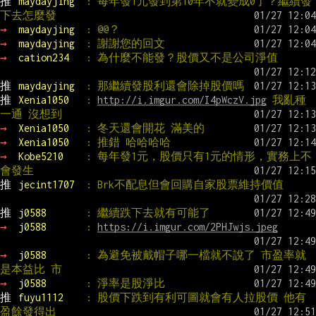
推 
maydayjing  
: 每年發1元發到第10年不就變成0了？繼續發
下去怎麼發
→ 
maydayjing  
: @@？
→ 
maydayjing  
: 謝謝您的回文
→ 
cation234   
: 為什麼不能發？股價又不是公司淨值
推 
maydayjing  
: 那繼續發股利還會除掉股價嗎
推 
Xenia1050   
: 
http://i.imgur.com/I4pWczV.jpg
 我亂種
一通 沒想到
→ 
Xenia1050   
: 冬天還會開花 滿美的
→ 
Xenia1050   
: 推錯 哈哈哈哈
→ 
Kobe5210    
: 每年發1元，股價只有1元的情形，實務上不
會發生
推 
jecint1707  
: Brk不配息但會回購自家股票維持價值
推 
j0588       
: 繼續跌下去就有可能了
→ 
j0588       
: 
https://i.imgur.com/2PHJwjs.jpeg
→ 
j0588       
: 為避免被戴帽子哪一檔就不說了 市盈率就
是本益比 市
→ 
j0588       
: 淨率是股淨比
推 
fuyu1112    
: 股價下跌到有利可圖就會有人拉股價 他有
盈餘發得出