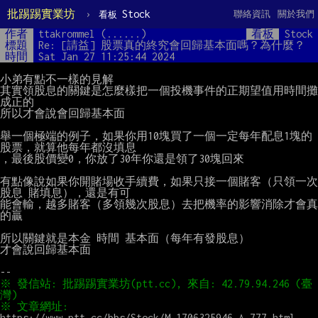
批踢踢實業坊
›
Stock
聯絡資訊
關於我們
看板
作者
ttakrommel (......)
看板
Stock
標題
Re: [請益] 股票真的終究會回歸基本面嗎？為什麼？
時間
Sat Jan 27 11:25:44 2024
小弟有點不一樣的見解

其實領股息的關鍵是怎麼樣把一個投機事件的正期望值用時間攤
成正的

所以才會說會回歸基本面

舉一個極端的例子，如果你用10塊買了一個一定每年配息1塊的
股票，就算他每年都沒填息

，最後股價變0，你放了30年你還是領了30塊回來

有點像說如果你開賭場收手續費，如果只接一個賭客（只領一次
股息 賭填息），還是有可

能會輸，越多賭客（多領幾次股息）去把機率的影響消除才會真
的贏

所以關鍵就是本金 時間 基本面（每年有發股息）

才會說回歸基本面

※ 發信站: 批踢踢實業坊(ptt.cc), 來自: 42.79.94.246 (臺
※ 文章網址: 
https://www.ptt.cc/bbs/Stock/M.1706325946.A.777.html