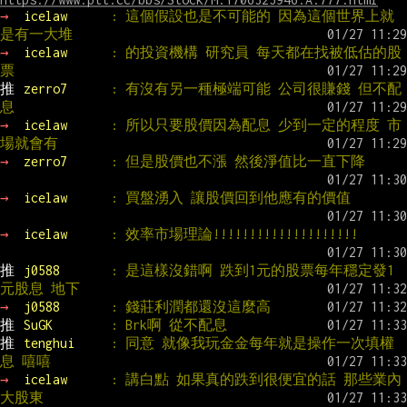
→ 
icelaw      
: 這個假設也是不可能的 因為這個世界上就
是有一大堆
→ 
icelaw      
: 的投資機構 研究員 每天都在找被低估的股
票
推 
zerro7      
: 有沒有另一種極端可能 公司很賺錢 但不配
息
→ 
icelaw      
: 所以只要股價因為配息 少到一定的程度 市
場就會有
→ 
zerro7      
: 但是股價也不漲 然後淨值比一直下降
→ 
icelaw      
: 買盤湧入 讓股價回到他應有的價值
→ 
icelaw      
: 效率市場理論!!!!!!!!!!!!!!!!!!!!
推 
j0588       
: 是這樣沒錯啊 跌到1元的股票每年穩定發1
元股息 地下
→ 
j0588       
: 錢莊利潤都還沒這麼高
推 
SuGK        
: Brk啊 從不配息
推 
tenghui     
: 同意 就像我玩金金每年就是操作一次填權
息 嘻嘻
→ 
icelaw      
: 講白點 如果真的跌到很便宜的話 那些業內 
大股東