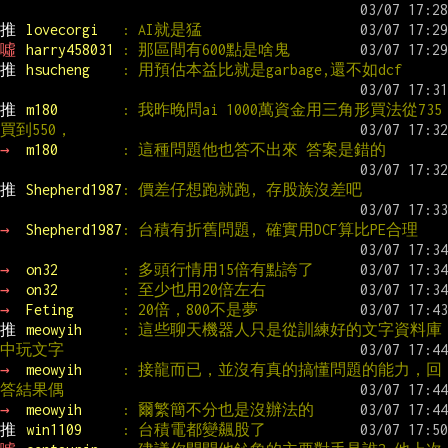
推 
lovecorgi   
: AI就是猛
噓 
harry458031 
: 那區間有600點是啥鬼
推 
hsucheng    
: 用預估本益比就是garbage,還不如dcf
推 
m180        
: 我昨晚問ai 1000萬資金用三角形買法從735
買到550，
→ 
m180        
: 這種問題他也答不出來 答案是錯的
推 
Shepherd1987
: 價差仔想跑就跑, 存股族沒差吧
→ 
Shepherd1987
: 台積有折舊問題, 確實用DCF算比PE合理
→ 
on32        
: 多頭行情用15倍有點誇了
→ 
on32        
: 至少也用20倍左右
→ 
Feting      
: 20倍，800不是夢
推 
meowyih     
: 這些聊天機器人只是從訓練好的文字資料庫
中玩文字
→ 
meowyih     
: 接龍而已，並沒有真的搞懂問題的能力，回
答結果偶
→ 
meowyih     
: 爾繁簡不分也是沒辦法的
推 
win1109     
: 台積電都變飆股了