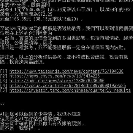
年的EPS來看，股價區間

為484.1元至938.86元（32.34元乘以15至29）。以2024年的EPS
來看，股價區間為572.25

元至1106.35元（38.15元乘以15至29）。

至於620元和680元的股價是否過於昂貴，我們可以看到這兩個價
位都在上述的合理區間內

。然而，實際的股價會受到許多因素影響，包括市場情緒、經濟
環境、公司業績等，因此

這只是一種參考，並不能保證股價一定會在這個區間內波動。

請注意，以上的分析僅供參考，並不構成投資建議。投資有風
險，投資決策需謹慎。

[1] 
https://www.taisounds.com/news/content/76/104638
[2] 
https://news.cnyes.com/news/id/5434226
[3] 
https://udn.com/news/story/12806/6436966
[4] 
https://vocus.cc/article/632814ddfd897800019a9b25
[5] 
https://investor.tsmc.com/chinese/quarterly-results
--

AI到底可以做到多少事情，我也不知道

但我確定AI在評估合理股價時，

會去查正確的資料並做出有依據的預測，

而不是「我覺得」。
