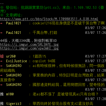
※ 發信站: 批踢踢實業坊(ptt.cc), 來自: 1.169.102.53 (臺
※ 文章網址: 
https://www.ptt.cc/bbs/Stock/M.1709803511.A.D38.html
→ 
Paul1021    
: cookie1216現在身價是不是破千算台幣了啊
→ 
Paul1021    
: 千萬台幣,打錯
https://i.imgur.com/SRL5NfE.jpg
https://i.imgur.com/vpw3mhI.jpg
噓 
ur260       
: 1篇跌1%
→ 
EvilJustice 
: copilot 94屌
→ 
SAKUHIRO    
: ai有時候很神，但有時候很無語，問一個政
府組織執
→ 
SAKUHIRO    
: 掌業務的內容，特別註明是台灣政府，結果
直接查中
→ 
SAKUHIRO    
: 國那邊資料給我，還用簡體回答，蠻奇怪的
推 
m180        
: 老ai都不漲了 是被發現真ai只有台積？
推 
tigerzz3    
: 華西街終於發現台股有支AI還沒炒高