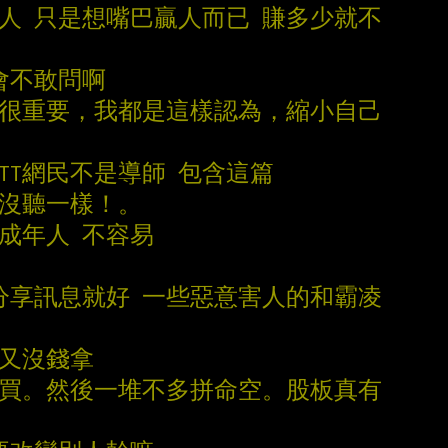
別人 只是想嘴巴贏人而已 賺多少就不
會不敢問啊
見很重要，我都是這樣認為，縮小自己
PTT網民不是導師 包含這篇
跟沒聽一樣！。
 成年人 不容易
s分享訊息就好 一些惡意害人的和霸凌
，又沒錢拿
2萬買。然後一堆不多拼命空。股板真有