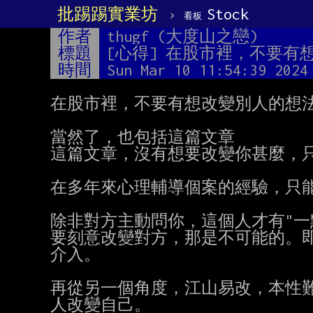
批踢踢實業坊
›
Stock
看板
作者
thugf (大度山之戀)
標題
[心得] 在股市裡，不要有
時間
Sun Mar 10 11:54:39 2024
在股市裡，不要有想改變別人的想法
當然了，也包括這篇文章

這篇文章，沒有想要改變你甚麼，只
在多年來心理輔導個案的經驗，只能
除非對方主動問你，這個人才有"一
要刻意改變對方，那是不可能的。即
介入。

再從另一個角度，江山易改，本性難
人改變自己。
