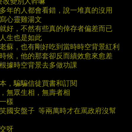
你要改變別人幹嘛
盤多年的人都會看錯，說一堆真的沒用
門寫心靈雞湯文
去就好，不然有些真的倖存者偏差而已
 人生也是如此
書老蘇，也有剛好吃到當時時空背景紅利
化時候，他的那套卻反而績效愈來愈差
要根據時空背景去多做功課
老本，騙騙信徒買書和訂閱
相，無眾生相，無壽者相
也一樣
嘲笑國安盤子 等兩萬時才在罵政府沒幫
成交呀