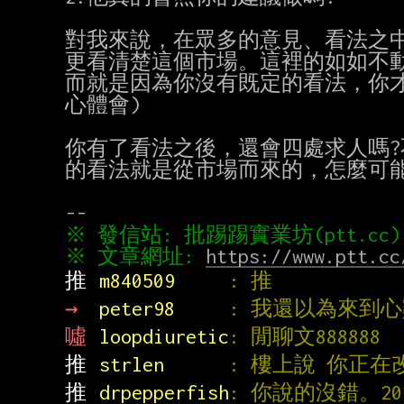
對我來說，在眾多的意見、看法之中
更看清楚這個市場。這裡的如如不動
而就是因為你沒有既定的看法，你才
心體會)

你有了看法之後，還會四處求人嗎?
的看法就是從市場而來的，怎麼可能
※ 文章網址: 
https://www.ptt.cc
推 
m840509     
: 推
→ 
peter98     
: 我還以為來到
噓 
loopdiuretic
: 閒聊文888888
推 
strlen      
: 樓上說 你正
推 
drpepperfish
: 你說的沒錯。2