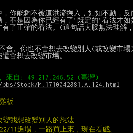
，你能夠不被這洪流捲入，如如不動，反而
，不是因為你已經有了"既定的"看法才如如
有了正確的看法。(這句話大腦無法理解，
不會。你也不會想去改變別人(或改變市場)
還會想去改變市場。

/bbs/Stock/M.1710042881.A.124.html
心雞板
在改變我想改變別人的想法
022/11進場，一路買上來，現在看戲。