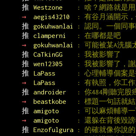
推 
Westzone    
: 啥？網路就是
→ 
aegis43210  
: 有谷月涵開示
推 
gokuhwanlai 
: 認同。一個同
推 
clamperni   
: 在哪都是吧
→ 
gokuhwanlai 
: 可能被某A洗
推 
CaTkinGG    
: 我被影響了
推 
wen12305    
: 我被影響了，
推 
LaPass      
: 心理輔導個案
→ 
LaPass      
: 有執照，你工
推 
androider   
: 你484剛聽完股
→ 
beastkobe   
: 標題一句話就
推 
amigoto     
: 可以麻煩輔導
→ 
amigoto     
: 還躲在背後毀
推 
Enzofulgura 
: 的確就像你說