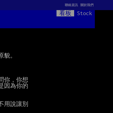
聯絡資訊
關於我們
看板
Stock
貌。

你，你想

因為你的

用說讓別
