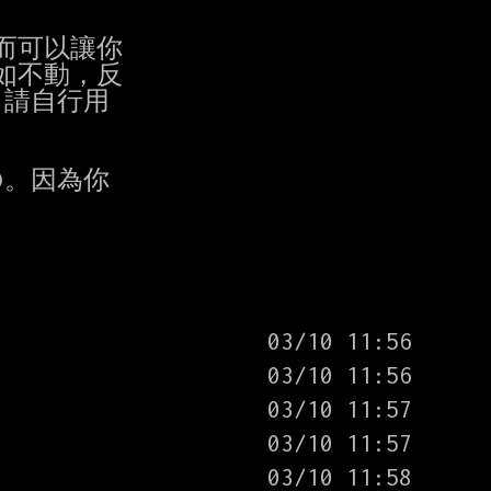
可以讓你

不動，反

請自行用

。因為你
