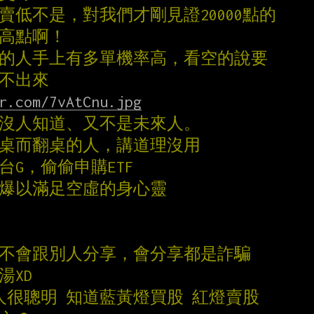
賣低不是，對我們才剛見證20000點的
是高點啊！
多的人手上有多單機率高，看空的說要
拿不出來
r.com/7vAtCnu.jpg
就沒人知道、又不是未來人。
翻桌而翻桌的人，講道理沒用
台G，偷偷申購ETF
嘴爆以滿足空虛的身心靈
法不會跟別人分享，會分享都是詐騙
湯XD
代人很聰明 知道藍黃燈買股 紅燈賣股