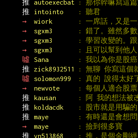
推 
autoexecbat 
: 那你幹嘛寫這
推 
intointo    
: 聽君
→ 
wiork       
: 一席話，又是
→ 
sgxm3       
: 錯了。雖然多
→ 
sgxm3       
: 學習改變的。
→ 
sgxm3       
: 且可以幫到他
噓 
Sana        
: 我以為你是股癌
推 
zick8932511 
: 無聊 你寫這
噓 
solomon999  
: 真的 說得太好
→ 
newvote     
: 每個人適合股票
推 
kausan      
: 阿 我的想法被
推 
koldacdk    
: 股市就是用騙
推 
maye        
: 有時還是會想
→ 
maye        
: 撿到很多寶
推 
vn513868    
: 推，是個金剛