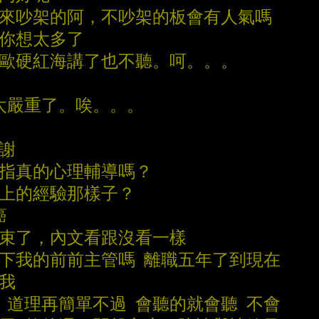
用來吵架的阿，不吵架的板會有人氣嗎
，你想太多了
事歐硬紅海講了也不聽。呵。。。
腦太嚴重了。唉。。。
謝謝
是指真的心理輔導嗎？
作上的經驗那樣子？
癌
結束了，內文看跟沒看一樣
一下我的前前主管嗎 離職五年了到現在
謗我
的 道理再簡單不過 會聽的就會聽 不會