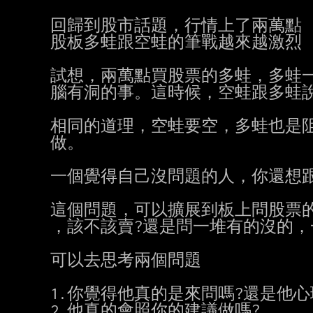
回歸到股市話題，行情上了兩萬點

股板多蛙跟空蛙的筆戰越來越激烈

試想，兩萬點買股票的多蛙，多蛙一
腦有洞的事。這時候，空蛙跟多蛙說
相同的道理，空蛙要空，多蛙也是阻
做。

一個覺得自己沒問題的人，你還想跟
這個問題，可以擴展到板上問股票的
，該不該賣?還是問一堆有的沒的，
可以去思考兩個問題

1.你覺得他真的是來問嗎?還是他心
2.他真的會照你的建議做嗎?
