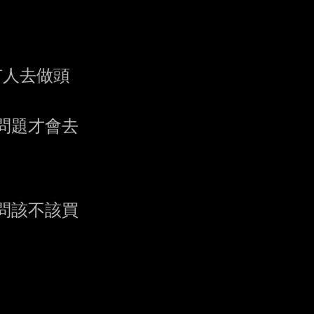
人去做頭

題才會去

該不該買
