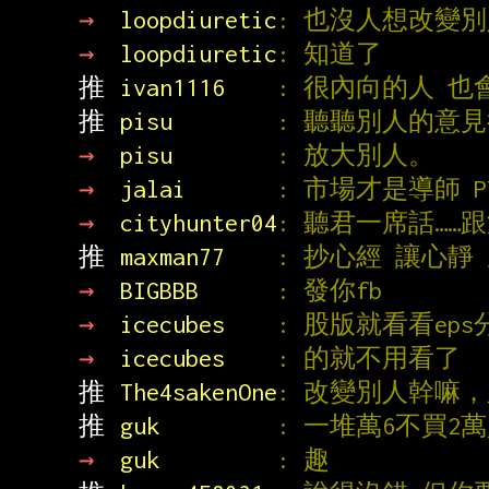
→ 
loopdiuretic
: 也沒人想改變
→ 
loopdiuretic
: 知道了
推 
ivan1116    
: 很內向的人 也
推 
pisu        
: 聽聽別人的意
→ 
pisu        
: 放大別人。
→ 
jalai       
: 市場才是導師 
→ 
cityhunter04
: 聽君一席話……
推 
maxman77    
: 抄心經 讓心靜
→ 
BIGBBB      
: 發你fb
→ 
icecubes    
: 股版就看看ep
→ 
icecubes    
: 的就不用看了
推 
The4sakenOne
: 改變別人幹嘛
推 
guk         
: 一堆萬6不買
→ 
guk         
: 趣