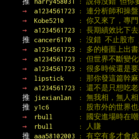
推 
harry458031 
: 說得沒錯 但
→ 
a1234561723 
: 連分析師和操
→ 
Kobe5210    
: 你又來了，專
→ 
a1234561723 
: 長期績效比下
推 
cancer6170  
: 沒錯 不止股市
→ 
a1234561723 
: 多的檯面上出
→ 
a1234561723 
: 但世界不斷變
→ 
a1234561723 
: 很多時候還是
→ 
lipstick    
: 那你發這篇幹麻
→ 
a1234561723 
: 還不是只想吃
推 
jiexianlan  
: 無我相，無人
推 
y1c6        
: 股市外的世界
→ 
rbull       
: 國安進場時在
→ 
rbull       
: 人賺
推 
aaa58102003 
: 有空有多才會