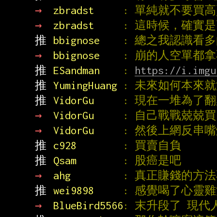
→ 
zbradst     
: 單純就不要買高
→ 
zbradst     
: 這時候，確實
推 
bbignose    
: 總之我認識看
→ 
bbignose    
: 崩的人空單都
推 
ESandman    
: 
https://i.imgu
推 
YumingHuang 
: 未來如何本來
推 
VidorGu     
: 現在一堆為了
→ 
VidorGu     
: 自己戰戰兢兢買
→ 
VidorGu     
: 然後上網反串
推 
c928        
: 買賣自負
推 
Qsam        
: 股癌是吧
→ 
ahg         
: 真正賺錢的方
推 
wei9898     
: 感覺喝了心靈雞
→ 
BlueBird5566
: 末升段了 現