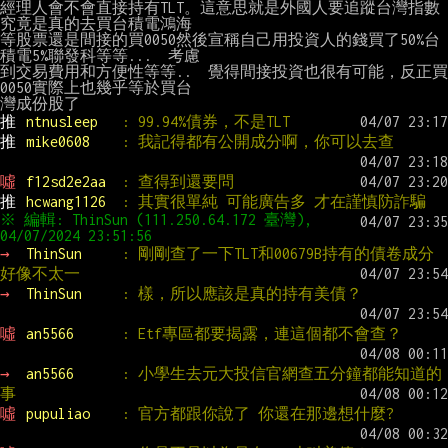
經理人會不會直接持有TLT。這意思就是外國人要追蹤台灣指數
究竟是真的去買台積電鴻海

等股票還是間接的買0050然後宣稱自己用投資人的錢買了50%台
積電5%聯發科等等...  考慮

到交易費用和方便性等等..  覺得間接投資也很有可能，反正買
0050實際上也幾乎等於買台

推 
ntnusleep   
: 99.94%債券，不是TLT
推 
mike0608    
: 我記得都有公開成分啊，你可以去查
噓 
f12sd2e2aa  
: 查得到還要問
推 
hcwang1126  
: 其實很單純 可能廣告多 才在謹慎防詐騙
※ 編輯: ThinSun (111.250.64.172 臺灣), 
→ 
ThinSun     
: 剛剛查了一下TLT和00679B持有的債卷成分
好像不太一
→ 
ThinSun     
: 樣，所以應該是真的持有美債？
噓 
an5566      
: Etf專區都要揭露，連這個都不會查？
→ 
an5566      
: 小學生去元大投信官網查五分鐘都能知道的
事
噓 
pupuliao    
: 官方都跟你說了 你還在那邊想什麼?