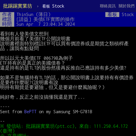
批踢踢實業坊
›
Stock
聯絡資訊
關於我們
看板
作者
ThinSun (薄日)
看板
Stock
標題
[請益] 美債ETF實際的操作
時間
Sun Apr  7 23:04:34 2024
看到有人發美債文想到

幾個月前看了美債ETF公開說明書

說明書裡面特別標註ETF可以買有價證券或是期貨之類槓桿產
品，讓我有點疑問

所以以元大美債ETF 00679B為例子

ETF持有的是真正的美國債卷？

還是持有的是TLT的股份然後再反推自己應該持有多少美債?

如果不是無腦持有TLT的話，那公開說明書上說要持有有價證券
是要作什麼呢?(說明書有說

明持有期貨是要避險，但又是要避什麼風險呢？)

純好奇，反正之前沒搞懂我還是買了...

----

Sent from 
BePTT 
on my Samsung SM-G781B

※ 發信站: 批踢踢實業坊(ptt.cc), 來自: 111.250.64.172 
※ 文章網址: 