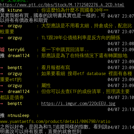
https://www.ptt.cc/bbs/Stock/M.1712502276.A.2CD.html
推 
kitune      
: 你這麼怕為什麼不買國泰20年==
其實我都有買，國泰的說明書其實也是一樣的，可
→ 
orzguy      
: 大型應該是不用看太細，持倉成分，配息比
較重要
→ 
orzguy      
: TLT跟20年公債殖利率是反方向的關係
噓 
terry66     
: 看一下申購買回清單..
推 
dream1124   
: 那應該是為了在特殊情況下還有轉圜餘地
→ 
benptt      
: 看月報都有寫
→ 
orzguy      
: 如果要看細 搜尋etf database 裡面有各種
重要etf的
→ 
orzguy      
: 屬性
→ 
dream1124   
: 但你可以去查ETF的成份清單，照理講主要
都該是債券
→ 
benptt      
: 
https://i.imgur.com/22OcEEU.jpg
推 
ntnusleep   
: 
www.yuantaetfs.com/product/detail/00679B/ratio
之所以好奇，是因為和TLT追蹤同樣的指數。看到說
明書說可以持有股票，直覺的就會想到
