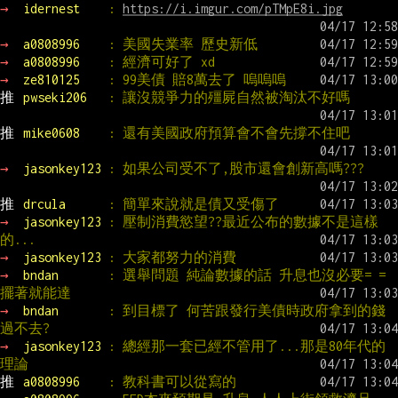
→ 
idernest    
: 
https://i.imgur.com/pTMpE8i.jpg
→ 
a0808996    
: 美國失業率 歷史新低
→ 
a0808996    
: 經濟可好了 xd
→ 
ze810125    
: 99美債 賠8萬去了 嗚嗚嗚
推 
pwseki206   
: 讓沒競爭力的殭屍自然被淘汰不好嗎
推 
mike0608    
: 還有美國政府預算會不會先撐不住吧
→ 
jasonkey123 
: 如果公司受不了,股市還會創新高嗎???
推 
drcula      
: 簡單來說就是債又受傷了
→ 
jasonkey123 
: 壓制消費慾望??最近公布的數據不是這樣
的...
→ 
jasonkey123 
: 大家都努力的消費
→ 
bndan       
: 選舉問題 純論數據的話 升息也沒必要= = 
擺著就能達
→ 
bndan       
: 到目標了 何苦跟發行美債時政府拿到的錢
過不去?
→ 
jasonkey123 
: 總經那一套已經不管用了...那是80年代的
理論
推 
a0808996    
: 教科書可以從寫的