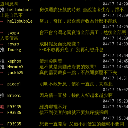
還利息嗎
推 
hellobubble 
: 房價通膨狂飆的時候 黨說適者生存，跟不
上是自己不
→ 
hellobubble 
: 努力，奇怪，那企業營收為什麼不能跌
→ 
joygo       
: 會不會台灣老闆資遣全部員工，然後全部丟
入美債當
→ 
joygo       
: 成財報反而比較賺？
推 
fourkg      
: FED不敢再升息了 別再幻想升息
推 
xephon      
: 債蛙尖叫聲
推 
MoominX     
: 這不就是美國政府要的效果?
→ 
jack529     
: 真的需要裁多一點，不然通膨壓不下去
→ 
piece1      
: 明明不敢升息，債卻一直跌，真靠北
推 
Brioni      
: 因為債一直發，接的人卻越來越少啊
噓 
F93935      
: 經濟哪裡不好
→ 
F93935      
: 借不到便宜的錢就不要無序擴張啊
→ 
F93935      
: 想要一直開店 又借不到便宜的錢就不要開