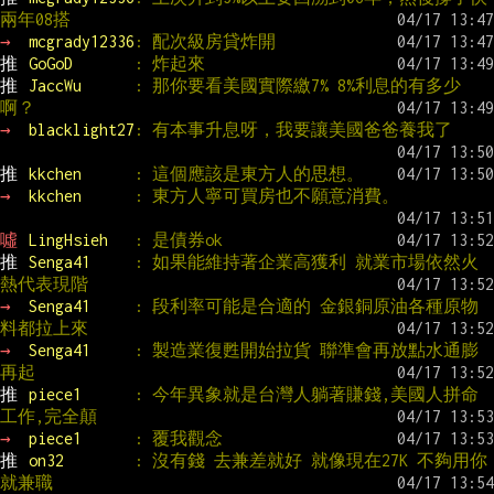
兩年08搭
→ 
mcgrady12336
: 配次級房貸炸開
推 
GoGoD       
: 炸起來
推 
JaccWu      
: 那你要看美國實際繳7% 8%利息的有多少
啊？
→ 
blacklight27
: 有本事升息呀，我要讓美國爸爸養我了
推 
kkchen      
: 這個應該是東方人的思想。
→ 
kkchen      
: 東方人寧可買房也不願意消費。
噓 
LingHsieh   
: 是債券ok
推 
Senga41     
: 如果能維持著企業高獲利 就業市場依然火
熱代表現階
→ 
Senga41     
: 段利率可能是合適的 金銀銅原油各種原物
料都拉上來
→ 
Senga41     
: 製造業復甦開始拉貨 聯準會再放點水通膨
再起
推 
piece1      
: 今年異象就是台灣人躺著賺錢,美國人拼命
工作,完全顛
→ 
piece1      
: 覆我觀念
推 
on32        
: 沒有錢 去兼差就好 就像現在27K 不夠用你
就兼職