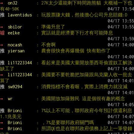
→ 
on32        
: 27K太少還能剩下時間跑熊貓 大概補一下也
有40-50K
推 
laventidus  
: 玩股票賺大錢，然後擔心公司升息賠錢:D
→ 
sbilor      
: 準備升息了
噓 
eelke       
: 實話就是經濟要下行才有可能降息
→ 
nocash      
: 不會啊
推 
yiersan     
: 農會很快會再爆幾個 快有動作了
推 
li11223344  
: 看起來是美國大量開放墨西哥偷渡奴工解決
缺工了
→ 
li11223344  
: 美國要不要乾脆把加薩跟烏克蘭人收一批去
算了
推 
sw9294      
: 消費指標不會看喔，實際上消費力就沒減
→ 
wr          
: 美國開放加薩難民 這是個很有趣的概念
推 
Brioni      
: 7%以上不可能，聯邦政府今年預計償還利息
1.1兆美元
→ 
Brioni      
: ，7%是要聯邦政府關門嗎
→ 
Brioni      
: 所謂QE也是在聯邦政府債務上記上一筆發錢