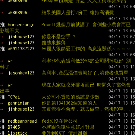
→ 
a0808996    
: FED本來預期是 升息 人人上街領救濟品
→ 
a0808996    
: 結果美國人是打2份工 維持高消費
推 
horseorange 
: Powell幾個月前就講了 會倒些小農會而已
影響不大
→ 
jinhouse123 
: 你是不是空手 ?
→ 
jinhouse123 
: 錢越來越薄
推 
a0921387223 
: 米國人很熱愛工作的 高息沒關係～～～～
→ 
wr          
: 利率5%代表獲利低於5%的公司關掉就好 別
幹了
→ 
jasonkey123 
: 高利率,產品漲價賣就好了,消費者也買單
→ 
wr          
: 現在大家就咬牙撐著而已 時間久了當然會
出事
推 
TCPai       
: 大公司不貸款的應該是少數
→ 
ganninian   
: 你是第1341362個知道的人
→ 
jinhouse123 
: 其實覺得不合理，就去做空，然後PO單。。
推 
redbeanbread
: fed又沒在管公司
推 
B7405       
: 不就跟你說生意好才升息
推 
lipstick    
: 要升到8%了 債蛙掰掰