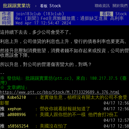
批踢踢實業坊
›
Stock
聯絡資訊
關於我們
看板
作者
join183club (183club)
看板
Stock
標題
Re: [新聞] Fed主席鮑爾放鷹：通膨缺乏進展 高利率
時間
Wed Apr 17 12:54:47 2024
這持續下去去，多少公司會受不了。

利息上升，公司借貸的利息也上升，發行的債卷利率也要更高。

然後升息壓制消費慾望，消費者錢不如存起來或投資，公司的營
收應該會下降。

所以升息，對公司的營運傷害蠻大的，對嗎？

※ 發信站: 批踢踢實業坊(ptt.cc), 來自: 180.217.37.5 (臺
※ 文章網址: 
https://www.ptt.cc/bbs/Stock/M.1713329689.A.376.html
推 
Kobe5210    
: 老實做生意，槓桿沒有開太大的公司不會受
影響
推 
xephon      
: 營收你就看財報就知道了
推 
a0808996    
: 美國人跟你想的不一樣 他們會打2份工
推 
s58565254   
: 美國沒在怕了