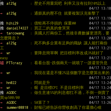
推 
a125g       
: 歷史不用重寫吧 利率又沒有拉到10%以上
→ 
a125g       
: 通膨真的壓不住 就要複製沃克衝擊了
推 
hihi29      
: 債蛙再不停損的 保重@@
推 
daniel74327 
: 買正二的真的會哭哭
→ 
tarcowang   
: 美國人打兩份工，然後非農數據更漂亮，要
怎麼降息？
→ 
a125g       
: 死不夠多企業有足夠的職缺 讓人能打兩份
工
→ 
wr          
: 要降息簡單啊 把目標利率改成3%就好了 
easy
噓 
PTTcrazy    
: 看看台股~跌個兩天~~就噴了~~誰還管升息
→ 
wr          
: 我現在還是不懂2%這個數字是怎麼算出來的
→ 
hn022       
: 問就是升
→ 
wr          
: 喔 是目標CPI 不是目標利率
推 
AGODC       
: 做生意連5%的利息都扛不過，不倒ㄧ倒賣了
買sp500/00
→ 
AGODC       
: 50算了？
→ 
summer08818 
: 財報已經告訴你營收創高了你還擔心啥