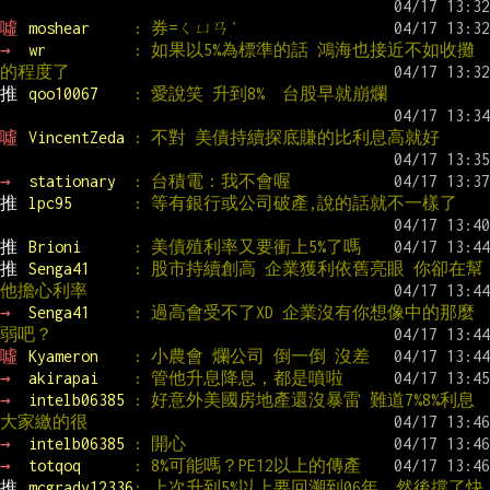
噓 
moshear     
: 券=ㄑㄩㄢˋ
→ 
wr          
: 如果以5%為標準的話 鴻海也接近不如收攤
的程度了
推 
qoo10067    
: 愛說笑 升到8%  台股早就崩爛
噓 
VincentZeda 
: 不對 美債持續探底賺的比利息高就好
→ 
stationary  
: 台積電：我不會喔
推 
lpc95       
: 等有銀行或公司破產,說的話就不一樣了
推 
Brioni      
: 美債殖利率又要衝上5%了嗎
推 
Senga41     
: 股市持續創高 企業獲利依舊亮眼 你卻在幫
他擔心利率
→ 
Senga41     
: 過高會受不了XD 企業沒有你想像中的那麼
弱吧？
噓 
Kyameron    
: 小農會 爛公司 倒一倒 沒差
→ 
akirapai    
: 管他升息降息，都是噴啦
→ 
intelb06385 
: 好意外美國房地產還沒暴雷 難道7%8%利息
大家繳的很
→ 
intelb06385 
: 開心
→ 
totqoq      
: 8%可能嗎？PE12以上的傳產
推 
mcgrady12336
: 上次升到5%以上要回溯到06年，然後撐了快