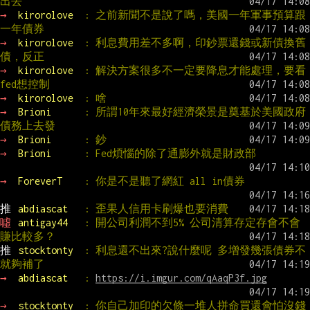
出去
→ 
kirorolove  
: 之前新聞不是說了嗎，美國一年軍事預算跟
一年債券
→ 
kirorolove  
: 利息費用差不多啊，印鈔票還錢或新債換舊
債，反正
→ 
kirorolove  
: 解決方案很多不一定要降息才能處理，要看
fed想控制
→ 
kirorolove  
: 啥
→ 
Brioni      
: 所謂10年來最好經濟榮景是奠基於美國政府
債務上去發
→ 
Brioni      
: 鈔
→ 
Brioni      
: Fed煩惱的除了通膨外就是財政部
→ 
ForeverT    
: 你是不是聽了網紅 all in債券
推 
abdiascat   
: 歪果人信用卡刷爆也要消費
噓 
antigay44   
: 開公司利潤不到5% 公司清算存定存會不會
賺比較多？
推 
stocktonty  
: 利息還不出來?說什麼呢 多增發幾張債券不
就夠補了
→ 
abdiascat   
: 
https://i.imgur.com/qAaqP3f.jpg
→ 
stocktonty  
: 你自己加印的欠條一堆人拼命買還會怕沒錢