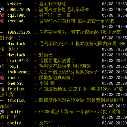
→ 
kokoie      
: 看毛利率變化...
推 
a069275235  
: 請問稅會影響毛利率嗎@@
噓 
qq251988    
: 好了啦一篇一根
噓 
goodbad     
: 買6669不如買材料 追高的套一輩子吧
→ 
a069275235  
: 你不要生氣啦  我下次標題會打歷史次高  
對不起：(
→ 
Maxslack    
: 毛利率比Q1少0.3 根本誤差範圍內好嗎 NRE
多一點少一
→ 
Maxslack    
: 點而已
→ 
brain9453   
: 這檔要開始變香了
推 
rbull       
: 毛利這不就持平 哪裡衰退
→ 
tsukuyomii  
: 又是一個股價領先反應的例子
噓 
inoce       
: 跟股版認真就輸了
→ 
onekoni     
: 季減 噴
推 
fridliou    
: 不知道激動啥 是空多少 1年賺120元 AI還
沒出貨
→ 
fridliou    
: 跌那麼多你還在追空喔 還是賣到最低點開
始詛咒
推 
ppcity      
: GB200還沒出貨eps一年都100 出貨了還得了 
股版一堆
→ 
ppcity      
: 反串仔