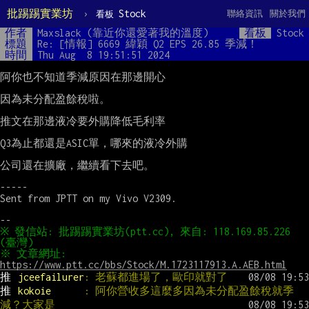
批踢踢實業坊
›
Stock
聯絡資訊
關於我們
看板
作者
Maxslack (靠近你還愛著我的溫度)
看板
Stock
標題
Re: [情報] 6669 緯穎 Q2 EPS 26.85 季減！
時間
Thu Aug  8 19:51:51 2024
阿你也不知道季減原因在那邊開心

因為未分配盈餘稅啦。

推文在那邊液冷要外購降低毛利率

Q3為止都還是ASIC單，哪來的液冷外購

公司還在擴廠，繼續看下去吧。

-----

Sent from JPTT on my Vivo V2309.

※ 發信站: 批踢踢實業坊(ptt.cc), 來自: 118.169.85.226 
※ 文章網址: 
https://www.ptt.cc/bbs/Stock/M.1723117913.A.AEB.html
推 
jceefailurer
: 老蘇都進場了，歐印就對了
推 
kokoie      
: 阿你營收多這麼多因為未分配盈餘稅就季
減？大家是