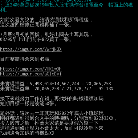
: 這2400萬是從2019年投入股市操作台積電至今，帳面上的獲
如前次發文說的，結清裝潢款和所得稅後，

這次趁回檔修正閒錢再補了一張。

7月底8月初的回檔，剛好出國去土耳其玩，

08/05早上出門前在822買了一張。

https://imgur.com/Vwrjk3X
目前整體持倉來到45張。

https://imgur.com/VHKlwDh
https://imgur.com/aGlcDyi
未實現損益：5,498,014+14,567,244 = 20,065,258

未實現損益率：20,065,258 / 21,778,777 = 92.13%

接下來就努力工作存錢，再找好的時機繼續加碼，

短期目標一樣是湊滿50張。

題外話，這次去土耳其玩和2022年底去小琉球玩，

剛好都遇到很適合入手的時機點，分別買到822和3XX，

投入股市之餘，推薦大家還是要度假放鬆一下，

這樣遇到修正壓力不會太大，反而可以冷靜下來，

找到適合加碼的時機點XD
