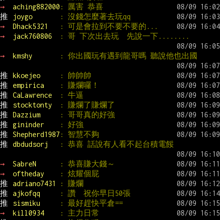
→ 
aching882000
: 厲害 恭喜
推 
joygo       
: 沒錢怎麼著去玩qq
→ 
Dhack5321   
: 可是會拉到不要不要的...
→ 
jack760806  
: 哥 下次出去玩  先說一下........
→ 
kmshy       
: 你出國玩有遇到龍哥嗎 聽說他也出國
推 
kkoejeo     
: 帥帥帥
推 
empirica    
: 賺爛囉！
推 
CaLawrence  
: 牛逼
推 
stocktonty  
: 賺爛了賺爛了
推 
Dazzium     
: 哥哥真的好強
推 
gininder    
: 好強
推 
Shepherd1987
: 智慧不夠
推 
dbdudsorj   
: 恭喜 話說有人看不起台積電餒
→ 
SabreN      
: 恭喜賺大錢～
→ 
oftheday    
: 炫耀個屁
推 
adriano7431 
: 賺爛
推 
ajkofqq     
: 讚  祝你早日50張
推 
sismiku     
: 最好趕快平倉==
→ 
kill0934    
: 主力日常