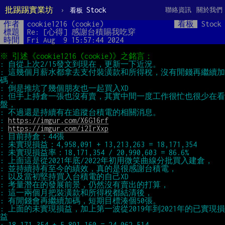
批踢踢實業坊
›
Stock
聯絡資訊
關於我們
看板
作者
cookie1216 (cookie)
看板
Stock
標題
Re: [心得] 感謝台積賜我吃穿
時間
Fri Aug  9 15:57:44 2024
: 這幾個月薪水都拿去支付裝潢款和所得稅，沒有閒錢再繼續加
: 但手上持倉一張也沒有賣，其實中間一度工作很忙也很少在看
: 
https://imgur.com/X6G16rf
: 
https://imgur.com/i2IrXxp
: 上面的未實現損益，加上第一波從2019年到2021年的已實現損