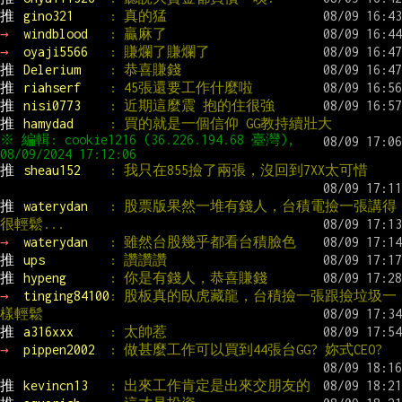
推 
gino321     
: 真的猛
→ 
windblood   
: 贏麻了
→ 
oyaji5566   
: 賺爛了賺爛了
推 
Delerium    
: 恭喜賺錢
推 
riahserf    
: 45張還要工作什麼啦
推 
nisi0773    
: 近期這麼震 抱的住很強
推 
hamydad     
: 買的就是一個信仰 GG教持續壯大
※ 編輯: cookie1216 (36.226.194.68 臺灣), 
推 
sheau152    
: 我只在855撿了兩張，沒回到7XX太可惜
推 
waterydan   
: 股票版果然一堆有錢人，台積電撿一張講得
很輕鬆...
→ 
waterydan   
: 雖然台股幾乎都看台積臉色
推 
ups         
: 讚讚讚
推 
hypeng      
: 你是有錢人，恭喜賺錢
→ 
tinging84100
: 股板真的臥虎藏龍，台積撿一張跟撿垃圾一
樣輕鬆
推 
a316xxx     
: 太帥惹
→ 
pippen2002  
: 做甚麼工作可以買到44張台GG? 妳式CEO?
推 
kevincn13   
: 出來工作肯定是出來交朋友的