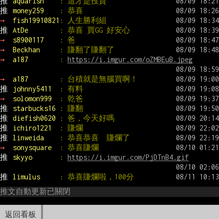
推 
aquarish    
: 這才是投資
推 
money259    
: 恭喜
→ 
fish19910821
: 人生勝利組
推 
AtDe        
: 恭喜 買GG 好安心
→ 
s8900117    
: 爸
→ 
Beckhan     
: 賺翻了賺翻了
→ 
a187        
: 
https://i.imgur.com/oZMBEuB.jpeg
→ 
a187        
: 台積就是無腦買啊！
推 
johnny5411  
: 有料
→ 
solomon999  
: 乾爸
推 
starbucks16 
: 賺翻
推 
diefish0620 
: 爸，今天好嗎
推 
ichiro1221  
: 賺爛
推 
linweida    
: 恭喜恭喜  賺爛了
→ 
sonysquare  
: 恭喜賺爛
推 
skyyo       
: 
https://i.imgur.com/PjDTnB4.gif
推 
limulus     
: 恭喜賺爛啦，100分
推文自動更新已關閉
返回看板