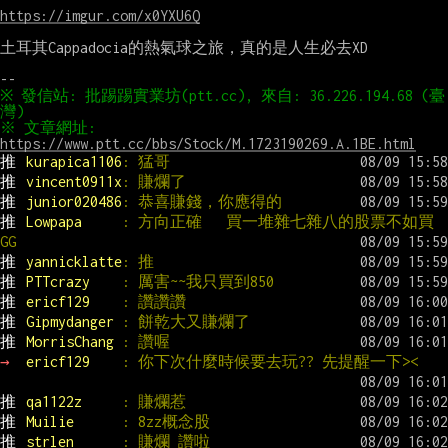
https://imgur.com/x0YXU6Q
土耳其Cappadocia的熱氣球之旅，真的是人生必去XD

※ 發信站: 批踢踢實業坊(ptt.cc), 來自: 36.226.194.68 (臺
※ 文章網址: 
https://www.ptt.cc/bbs/Stock/M.1723190269.A.1BE.html
推 
kurapica1106
: 猛哥
推 
vincent0911x
: 賺爛了
推 
junior020486
: 恭喜賺錢，你應得的
推 
Lowpapa     
: 方向正確   買一堆雜七雜八的股票不如買
GG
推 
yannicklatte
: 推
推 
PTTcrazy    
: 厲害~~我只買到850
推 
ericf129    
: 讚讚讚
推 
Gipmydanger 
: 餅乾大又賺爛了
推 
MorrisChang 
: 讚喔
→ 
ericf129    
: 你下次什麼時候要去玩?? 先提醒一下><
推 
qa1122z     
: 賺爛惹
推 
Muilie      
: 8zz概念股
推 
strlen      
: 賺爛 讚啦