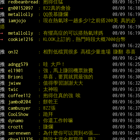
推 
redbeanbread
: 抱得住猛
→ 
gn00152097  
: 822真的會撿
推 
metallolly  
: QQ羨慕賺爛
推 
iamjojo     
: 現在熱氣球一趟多少?之前搭200美 真的必
搭
→ 
metallolly  
: 有懼高症的可以搭熱氣球媽
→ 
cookie1216  
: KLOOK上訂的，熱門時段大概7000台幣
推 
on32        
: 相對低檔買很多 高檔少量進場 賺翻 恭喜
推 
adngg579    
: 哇 大戶！
推 
el1901      
: 強，馬上賺回機票旅費
推 
Brioni      
: 恭喜，要買就買最強的
推 
jwiww       
: 值得學習謝謝大大
推 
twic        
: 太神啦
推 
coffee112   
: 抱得住真的強 唉
推 
jambo0204   
: 餅乾王
推 
cambusyer   
: 8ZZ張
推 
CoolShow    
: 跪拜
推 
dynamo      
: 你還工作幹嘛
推 
croztt      
: 賺爛
推 
serenewen   
: 為什麼你可以買到45張…….
推 
ohya111326  
: 聽說大資金都買債  咦?