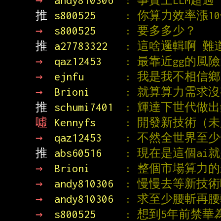
→ 
andy810306  
: 事實上LLM超
推 
s800525     
: 你算力效率漲1
→ 
s800525     
: 要多多少？
推 
a27783322   
: 這啥邏輯啊 難道
→ 
qaz12453    
: 最靠近gg的風
→ 
ejnfu       
: 我是我不相信鄉
→ 
Brioni      
: 就算算力需求沒
推 
schumi7401  
: 輝達下世代做出鎖
噓 
Kennyfs     
: 開發新技術（未
→ 
qaz12453    
: 不然全世界至少
推 
abs60516    
: 現在是這個ai
→ 
Brioni      
: 整個市場算力
→ 
andy810306  
: 慢慢去等新技術
→ 
andy810306  
: 求至少腰斬再
→ 
s800525     
: 想到5年前禁