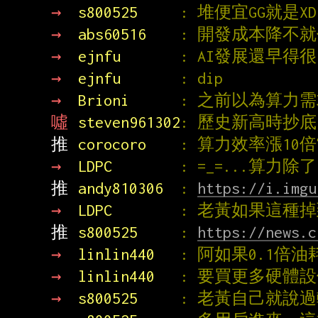
→ 
s800525     
: 堆便宜GG就是XD
→ 
abs60516    
: 開發成本降不
→ 
ejnfu       
: AI發展還早得
→ 
ejnfu       
: dip
→ 
Brioni      
: 之前以為算力
噓 
steven961302
: 歷史新高時抄
推 
corocoro    
: 算力效率漲1
→ 
LDPC        
: =_=...算力除了L
推 
andy810306  
: 
https://i.imgu
→ 
LDPC        
: 老黃如果這種掉
推 
s800525     
: 
https://news.c
→ 
linlin440   
: 阿如果0.1
→ 
linlin440   
: 要買更多硬體
→ 
s800525     
: 老黃自己就說