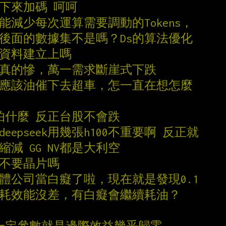
跌下來加碼 呵呵
的算法能減少每次運算需要調動的Tokens，
是後面的數據集不是嗎？Ds的算法優化
據資料建立上嗎
才是真的慘，萬一需求斷崖式下跌
更應該油催下去超車，怎一直在想怎麼
 怕什麼 反正台股不會跌
eepseek用幾張h100不重要啊 反正就
縮減 GG NV都是大利空
要不要晶片嗎
軟體公司當白癡了啦，現在就是發現0.1
倍油耗效能沒差，有白癡會繼續耗油？