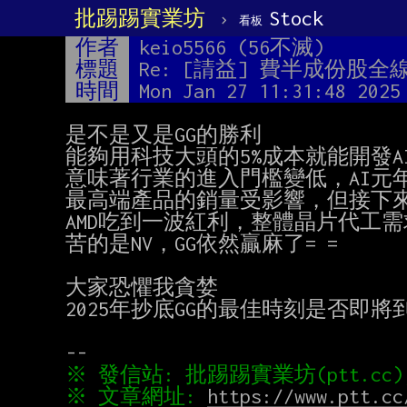
批踢踢實業坊
›
Stock
看板
作者
keio5566 (56不滅)
標題
Re: [請益] 費半成份股
時間
Mon Jan 27 11:31:48 2025
是不是又是GG的勝利

能夠用科技大頭的5%成本就能開發AI
意味著行業的進入門檻變低，AI元年
最高端產品的銷量受影響，但接下來
AMD吃到一波紅利，整體晶片代工需
苦的是NV，GG依然贏麻了= =

大家恐懼我貪婪

2025年抄底GG的最佳時刻是否即將到
※ 文章網址: 
https://www.ptt.cc