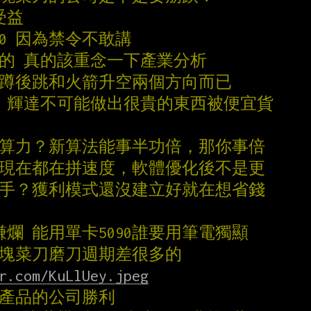
受益
h100 因為禁令不敢講
響的 真的該重念一下產業分析
先蹲後跳和火箭升空兩個方向而已
害 輝達不可能做出很貴的東西被便宜貨
喻算力？新算法能事半功倍，那你事倍
？現在都在拼速度，軟體優化後不是更
對手？獲利模式還沒建立好就在想省錢
賺爛 能用單卡5090誰要用筆電獨顯
1萬塊菜刀磨刀週期差很多的
r.com/KuLlUey.jpeg
G產品的公司勝利