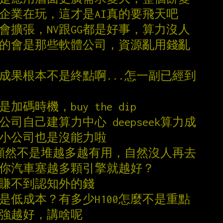
數企業在玩，這才是AI真的要飛天吧
會擴張，NV跟GG都是好事，算力沒人
擊的會是那些軟體公司，資源亂用錢亂
在成果根本不是終點啊...怎一副已經到
加碼時機，buy the dip
小公司自己建算力中心 deepseek算力成
一小公司也是沒能力啦
模型顯然不是堆越多越有用，自然沒人再去
道你汽車塞越多顆引擎就越好？
你賺不到認知外的錢
就是低成本？有多少H100怎麼不是重點
越強越好，講啥呢