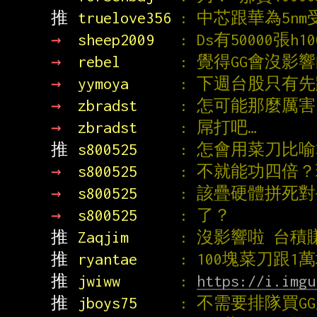
推 
truelove356 
: 中芯跟華為5nm
→ 
sheep2009   
: Ds有50000張
→ 
rebel       
: 覺得GG會沒影
→ 
yymoya      
: 下週台股只有
→ 
zbradst     
: 怎可能那麼厲
→ 
zbradst     
: 屌打吧…
推 
s800525     
: 怎會用菜刀比
→ 
s800525     
: 不就能功四倍
→ 
s800525     
: 該疊硬體拼死
→ 
s800525     
: 了？
推 
Zaqjim      
: 沒影響啦 台積
推 
ryantae     
: 100塊菜刀跟
推 
jwiww       
: 
https://i.imgu
推 
jboys75     
: 不需要排隊買G