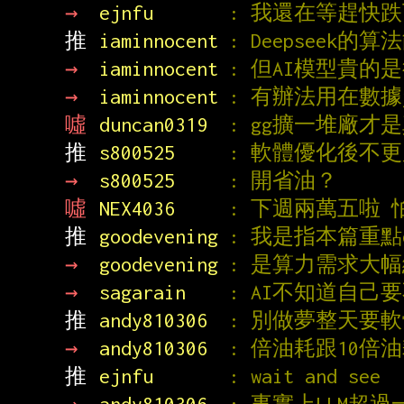
→ 
ejnfu       
: 我還在等趕快
推 
iaminnocent 
: Deepseek
→ 
iaminnocent 
: 但AI模型貴的
→ 
iaminnocent 
: 有辦法用在數
噓 
duncan0319  
: gg擴一堆廠
推 
s800525     
: 軟體優化後不
→ 
s800525     
: 開省油？
噓 
NEX4036     
: 下週兩萬五啦
推 
goodevening 
: 我是指本篇重點d
→ 
goodevening 
: 是算力需求大幅
→ 
sagarain    
: AI不知道自己
推 
andy810306  
: 別做夢整天要
→ 
andy810306  
: 倍油耗跟10
推 
ejnfu       
: wait and see