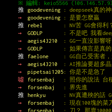
推 
goodevening 
: deepseek
→ 
goodevening 
: 是要怎麼贏
推 
rebel       
: NV苦 GG會得
→ 
GODLP       
: 不是吧 我看dee
→ 
aegis43210  
: GG一直沒影響
→ 
GODLP       
: 如果傳言是真的 
推 
faelone     
: GG自己受害者
→ 
aegis43210  
: AI推論要超多
→ 
pipetsai1205
: 你是不是急了
噓 
forsenbaj   
: 照你的說法 台
→ 
forsenbaj   
: 界先進
推 
henkyu      
: NV真遭殃的話 
→ 
forsenbaj   
: 現在100塊的
→ 
forsenbaj   
: 刀？ 那賣10