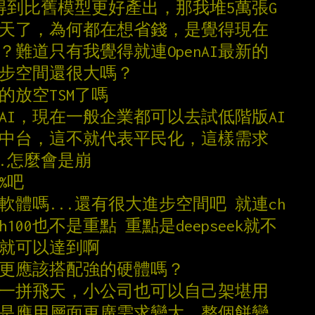
0能得到比舊模型更好產出，那我堆5萬張G
接飛天了，為何都在想省錢，是覺得現在
嗎？難道只有我覺得就連OpenAI最新的
進步空間還很大嗎？
的放空TSM了嗎
AI，現在一般企業都可以去試低階版AI
韓中台，這不就代表平民化，這樣需求
..怎麼會是崩
%吧
軟體嗎...還有很大進步空間吧 就連ch
多少h100也不是重點 重點是deepseek就不
力就可以達到啊
是更應該搭配強的硬體嗎？
第一拼飛天，小公司也可以自己架堪用
都是應用層面更廣需求變大，整個餅變