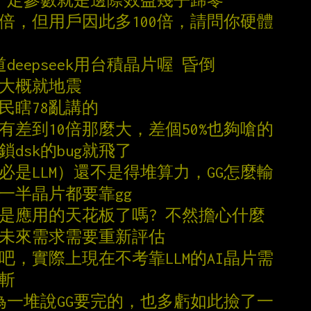
過一定參數就是邊際效益幾乎歸零
0倍，但用戶因此多100倍，請問你硬體
deepseek用台積晶片喔 昏倒
險大概就地震
民瞎78亂講的
有差到10倍那麼大，差個50%也夠嗆的
dsk的bug就飛了
必是LLM）還不是得堆算力，GG怎麼輸
一半晶片都要靠gg
就是應用的天花板了嗎? 不然擔心什麼
的未來需求需要重新評估
吧，實際上現在不考靠LLM的AI晶片需
腰斬
華為一堆說GG要完的，也多虧如此撿了一