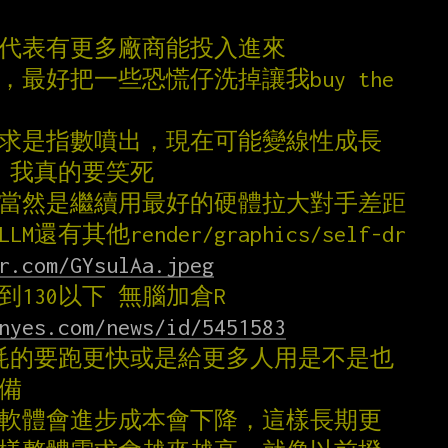
就代表有更多廠商能投入進來
很，最好把一些恐慌仔洗掉讓我buy the
需求是指數噴出，現在可能變線性成長
底 我真的要笑死
0倍當然是繼續用最好的硬體拉大對手差距
LM還有其他render/graphics/self-dr
r.com/GYsulAa.jpeg
到130以下 無腦加倉R
nyes.com/news/id/5451583
倍油耗的要跑更快或是給更多人用是不是也
設備
過軟體會進步成本會下降，這樣長期更