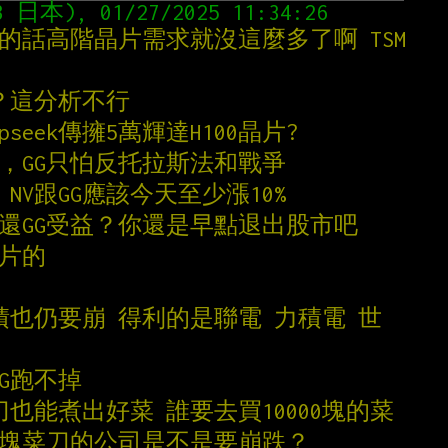
真的神的話高階晶片需求就沒這麼多了啊 TSM
利？這分析不行
pseek傳擁5萬輝達H100晶片?
呀，GG只怕反托拉斯法和戰爭
NV跟GG應該今天至少漲10%
，還GG受益？你還是早點退出股市吧
晶片的
積也仍要崩 得利的是聯電 力積電 世
GG跑不掉
菜刀也能煮出好菜 誰要去買10000塊的菜
000塊菜刀的公司是不是要崩跌？