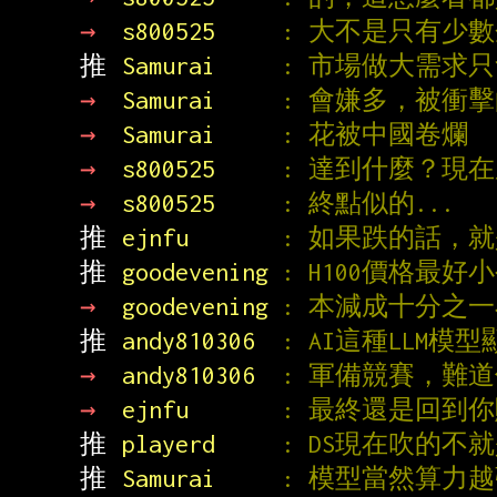
→ 
s800525     
: 大不是只有少
推 
Samurai     
: 市場做大需求只
→ 
Samurai     
: 會嫌多，被衝
→ 
Samurai     
: 花被中國卷爛
→ 
s800525     
: 達到什麼？現
→ 
s800525     
: 終點似的...
推 
ejnfu       
: 如果跌的話，就是
推 
goodevening 
: H100價格最好
→ 
goodevening 
: 本減成十分之
推 
andy810306  
: AI這種LLM
→ 
andy810306  
: 軍備競賽，難
→ 
ejnfu       
: 最終還是回到
推 
playerd     
: DS現在吹的不
推 
Samurai     
: 模型當然算力