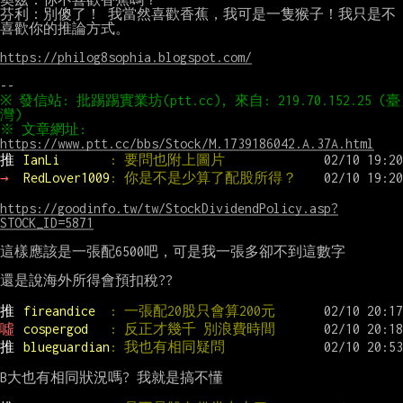
芬利：別傻了！ 我當然喜歡香蕉，我可是一隻猴子！我只是不
喜歡你的推論方式。

https://philog8sophia.blogspot.com/
※ 發信站: 批踢踢實業坊(ptt.cc), 來自: 219.70.152.25 (臺
※ 文章網址: 
https://www.ptt.cc/bbs/Stock/M.1739186042.A.37A.html
推 
IanLi       
: 要問也附上圖片
→ 
RedLover1009
: 你是不是少算了配股所得？
https://goodinfo.tw/tw/StockDividendPolicy.asp?
STOCK_ID=5871
這樣應該是一張配6500吧，可是我一張多卻不到這數字

還是說海外所得會預扣稅??

推 
fireandice  
: 一張配20股只會算200元
噓 
cospergod   
: 反正才幾千 別浪費時間
推 
blueguardian
: 我也有相同疑問
B大也有相同狀況嗎? 我就是搞不懂
