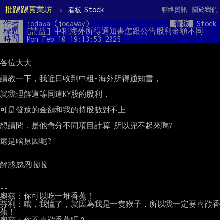
批踢踢實業坊
›
Stock
聯絡資訊
關於我們
看板
作者
jodawa (jodaway)
看板
Stock
標題
[請益] 中租海外所得通知書怎跟公告股利金額不同
時間
Mon Feb 10 19:13:53 2025
各位大大

請教一下，我近日收到中租-海外所得通知書，

就我理解這等同這KY股的股利，

可是發放的金額和我的持股數對不上

想請問，是他會分不同項目計算 所以兜不起來嗎?

還是啥原因呢?

解惑感恩啦啦

--

奧茲：你可以吃一堆香蕉！

芬利：哦，我懂了，就因為我是一隻猴子，所以我一定要喜歡香
蕉！

奧茲：你不喜歡香蕉嗎？
