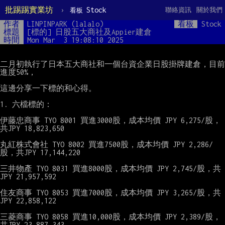
批踢踢實業坊
›
Stock
聯絡資訊
關於我們
看板
作者
LINPINPARK (lalalo)
看板
Stock
標題
[標的] 日股五大商社及Appier建倉
時間
Mon Mar  3 19:08:10 2025
二月初執行了日本五大商社和一個台資企業日股掛牌建倉，目前
進度50%，

這邊分享一下標的和心得。

1. 六檔標的：

伊藤忠商事 TYO 8001 買進3000股，成本均價 JPY 6,275/股，
共JPY 18,823,650

丸紅株式會社 TYO 8002 買進7500股，成本均價 JPY 2,286/
股，共JPY 17,144,220

三井物產 TYO 8031 買進8000股，成本均價 JPY 2,745/股，共
JPY 21,957,592

住友商事 TYO 8053 買進7000股，成本均價 JPY 3,265/股，共
JPY 22,858,122

三菱商事 TYO 8058 買進10,000股，成本均價 JPY 2,389/股，
共JPY 23,887,343
