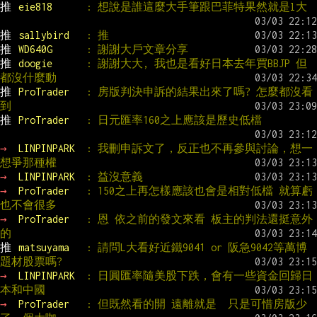
推 
eie818      
: 想說是誰這麼大手筆跟巴菲特果然就是l大
推 
sallybird   
: 推
推 
WD640G      
: 謝謝大戶文章分享
推 
doogie      
: 謝謝大大, 我也是看好日本去年買BBJP 但
都沒什麼動
推 
ProTrader   
: 房版判決申訴的結果出來了嗎? 怎麼都沒看
到
推 
ProTrader   
: 日元匯率160之上應該是歷史低檔　　　
→ 
LINPINPARK  
: 我刪申訴文了，反正也不再參與討論，想一
想爭那種權
→ 
LINPINPARK  
: 益沒意義
→ 
ProTrader   
: 150之上再怎樣應該也會是相對低檔 就算虧
也不會很多
→ 
ProTrader   
: 恩 依之前的發文來看 板主的判法還挺意外
的
推 
matsuyama   
: 請問L大看好近鐵9041 or 阪急9042等萬博
題材股票嗎?
→ 
LINPINPARK  
: 日圓匯率隨美股下跌，會有一些資金回歸日
本和中國
→ 
ProTrader   
: 但既然看的開 遠離就是  只是可惜房版少