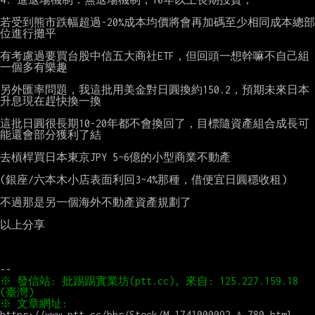
若受到熊市跌幅超過-20%成本均價將會再加碼至少相同成本總部
位進行攤平

有考慮過要買台股中信五大商社ETF，但回頭一想幹嘛不自己組
一個多有樂趣

另外匯率問題，我這批用美金對日圓換約150.2，預期未來日本
升息現在趕快換一換

這批日圓很長期10-20年都不會換回了，目標隨資產組合成長可
能還會部分獲利了結

去槓桿買日本東京JPY 5~6億的小型商業不動產

(銀座/六本木小店表面利回3~4%那種，借便宜日圓穩收租)

不過那是另一個海外不動產資產規劃了

以上分享

※ 發信站: 批踢踢實業坊(ptt.cc), 來自: 125.227.159.18 
※ 文章網址: 
https://www.ptt.cc/bbs/Stock/M.1741000092.A.780.html