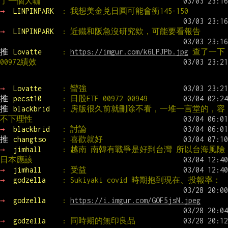
了一個大咖
→ 
LINPINPARK  
: 我想美金兑日圓可能會衝145-150
→ 
LINPINPARK  
: 近鐵和阪急沒研究欸，可能要看報告
推 
Lovatte     
: 
https://imgur.com/k6LPJPb.jpg
 查了一下
00972績效
→ 
Lovatte     
: 蠻強
推 
pecst10     
: 日股ETF 00972 00949
推 
blackbrid   
: 房版很久前就刪除不看，一堆一言堂的，容
不下理性
→ 
blackbrid   
: 討論
推 
changtso    
: 喜歡就好
→ 
jimhall     
: 越南 南韓有戰爭是好到台灣 所以台海風險
日本應該
→ 
jimhall     
: 受益
→ 
godzella    
: Sukiyaki covid 時期抱到現在、投報率：
→ 
godzella    
: 
https://i.imgur.com/GOF5jsN.jpeg
→ 
godzella    
: 同時期的無印良品