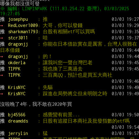
※ 編輯: LINPINPARK (111.83.254.22 臺灣), 03/03/2025 
推 
josephpu    
: 推
→ 
RedLover1009
: 大哥，你可以發錢
推 
sharkman1793
: 台股有相關etf可以買嗎
→ 
stcr3011    
: 哇
推 
dragonjj    
: 你能在日本借款實在是厲害，台灣人很難在
日本借錢
→ 
dragonjj    
: 的！
推 
okderla     
: 讓我叫您一聲台灣巴老
推 
TIPPK       
: 我也換了三萬過去
→ 
TIPPK       
: 三百萬QQ，預計也是買五大商社
推 
KrisNYC     
: 先驅
→ 
KrisNYC     
: 踩進在局勢將立但未明朗之時
沒啦晚了4年，我不敢在2020年買

推 
bj45566     
: 感覺蠻有前景...
推 
dreamdds    
: 日股有追蹤日本商社及批發指數的etf嗎
推 
jerrylin    
: 猛