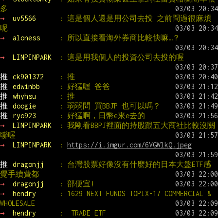
多
→ 
uv5566      
: 這是個人還是用公司去投 之前問過很麻煩
呢
→ 
aloness     
: 所以直接看海外券商比較快嘛…？
→ 
LINPINPARK  
: 這是用我個人的投資公司去投的喔
推 
ck901372    
: 推
推 
edwinbb     
: 好猛喔 爸爸
推 
whyhsu      
: 推
推 
doogie      
: 弱弱問 買BBJP 也可以嗎？
推 
ryo923      
: 好猛啊，日幣e來e去的
→ 
LINPINPARK  
: 我剛看BBPJ裡面的持股跟五大商社比較沒關
聯喔
→ 
LINPINPARK  
: 
https://i.imgur.com/6VGWlkQ.jpeg
推 
dragonjj    
: 台灣股票好像沒有什麼好的日本大盤ETF感
覺手續費都
→ 
dragonjj    
: 部便宜!
→ 
hendry      
: 1629 NEXT FUNDS TOPIX-17 COMMERCIAL & 
WHOLESALE
→ 
hendry      
:  TRADE ETF