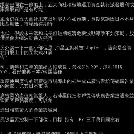
跟老巴同在一條船上，五大商社積極地運用資金執行派發股利或
庫藏股買回是有可能

風險仍在五大商社未來盈利能力不如預期，長期來講因日本本益
比基期低，市場給得期待

也低，假設未來溫和成長但短期經濟危機波動導致不如預期，股
價是會大幅波動進入熊市

另外講一下一個小部位是 沛星互動科技 Appier ，這家是台資
在日股上市的互動式AI廣

告?

司，前年和去年的業績大幅成長，營收31% YOY，淨利161% 
YoY，看好他再日本/韓國這種

重度使用廣告的消費型市場導出的AI生成式廣告帶給傳統廣告業
的衝擊，尤其日本市場

廣告業的產值相當驚人，若沛星能把客戶從傳統廣告業搶過來並
鞏固客戶黏著度，可以創

造出相當驚人的產業護城河。

風險需要控制一下部位，目標 持有 JPY 三千萬日圓左右

4. 進退場機制：無退場機制，10年以上長期投資，
