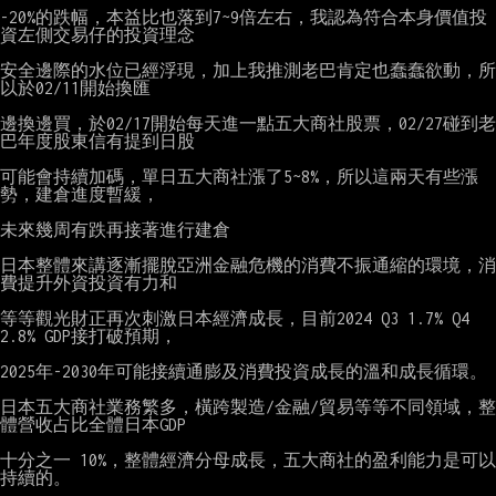
-20%的跌幅，本益比也落到7~9倍左右，我認為符合本身價值投
資左側交易仔的投資理念

安全邊際的水位已經浮現，加上我推測老巴肯定也蠢蠢欲動，所
以於02/11開始換匯

邊換邊買，於02/17開始每天進一點五大商社股票，02/27碰到老
巴年度股東信有提到日股

可能會持續加碼，單日五大商社漲了5~8%，所以這兩天有些漲
勢，建倉進度暫緩，

未來幾周有跌再接著進行建倉

日本整體來講逐漸擺脫亞洲金融危機的消費不振通縮的環境，消
費提升外資投資有力和

等等觀光財正再次刺激日本經濟成長，目前2024 Q3 1.7% Q4 
2.8% GDP接打破預期，

2025年-2030年可能接續通膨及消費投資成長的溫和成長循環。

日本五大商社業務繁多，橫跨製造/金融/貿易等等不同領域，整
體營收占比全體日本GDP

十分之一 10%，整體經濟分母成長，五大商社的盈利能力是可以
持續的。
