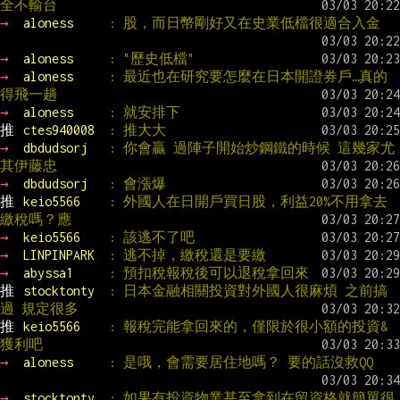
全不輸台
→ 
aloness     
: 股，而日幣剛好又在史業低檔很適合入金
→ 
aloness     
: "歷史低檔"
→ 
aloness     
: 最近也在研究要怎麼在日本開證券戶…真的
得飛一趟
→ 
aloness     
: 就安排下
推 
ctes940008  
: 推大大
→ 
dbdudsorj   
: 你會贏 過陣子開始炒鋼鐵的時候 這幾家尤
其伊藤忠
→ 
dbdudsorj   
: 會漲爆
推 
keio5566    
: 外國人在日開戶買日股，利益20%不用拿去
繳稅嗎？應
→ 
keio5566    
: 該逃不了吧
→ 
LINPINPARK  
: 逃不掉，繳稅還是要繳
→ 
abyssa1     
: 預扣稅報稅後可以退稅拿回來
推 
stocktonty  
: 日本金融相關投資對外國人很麻煩 之前搞
過 規定很多
推 
keio5566    
: 報稅完能拿回來的，僅限於很小額的投資&
獲利吧
→ 
aloness     
: 是哦，會需要居住地嗎？ 要的話沒救QQ
→ 
stocktonty  
: 如果有投資物業甚至拿到在留資格就簡單很