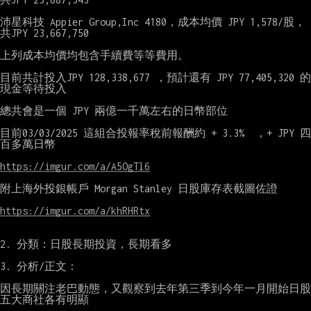
沛星科技 Appier Group,Inc 4180，成本均價 JPY 1,578/股，
共JPY 23,667,750

上列成本均價均包含手續費等等費用。

目前共計投入JPY 128,338,677 ，預計還有 JPY 77,405,320 的
現金等待投入

總共會是一個 JPY 兩億一千萬左右的日幣部位

目前03/03/2025 這組合投報率稅前報酬約 + 3.3%  ，+ JPY 四
百多萬日幣

https://imgur.com/a/A5OgTl6
附上海外投銀帳戶 Morgan Stanley 日股庫存表截圖佐證

https://imgur.com/a/khRHRtx
2. 分類：日股長期投資，長期看多

3. 分析/正文：

因長期關注老巴動態，又觀察到去年第三季到今年一月開始日股
五大商社各有明顯
