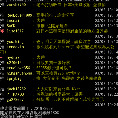
推 
zxcvb7700   
: 老巴持續吸血 日本+美國政府 怎麼輸
推 
RedLover1009
: 高手給推，謝謝分享
推 
lnonai      
: 大戶
推 
SuGK        
: 推推 也開始建倉
噓 
lise1017    
: 對日本這種滿是殭屍企業的地方沒興趣
推 
yousking    
: 爸，明天天氣驟變，請多注意
推 
tomdavis    
: 很久沒看到Appier了 希望能逐漸成為大公
司!
→ 
hydra7      
: 大戶
推 
s240616     
: 日股要買一張好累
推 
truelove356 
: 00955似乎也可以？
推 
GinginDenSha
: 可以直接買225 etf嗎？
推 
lpmybig     
: 推 大立光王 先觀察 之後考慮建倉
推 
jack18262   
: 大大可以來買材料-KYㄇ
推 
PTTMAXQQ    
: 感覺賺的機率很大，厲害
推 
ga278057    
: 分析嗎....阿不就跟著巴菲特走而已
他走得太前面了，2019-2020

開始買現在大概含股利報酬180%

還發債用便宜的日圓買
