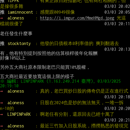
推 
TIPPK       
: 有東正跟日經指數吧 也有商社相關的，但
是摻很多雜
推 
iaminnocent 
: 感覺跟00949很像
→ 
aloness     
: 
https://i.imgur.com/MmeHMgd.jpeg
 光這
檔就很優了
老任發生什麼事

推 
stocktonty  
: 他發的日債根本0利率借的 爽到翻過去
有，他有特別提到按照他的估算槓桿後年化報酬

好像10%以上

另外五大商社原本限制老巴只能買10%股權，

※ 編輯: LINPINPARK (1.163.249.214 臺灣), 03/03/2025 
→ 
aloness     
: 真的，老巴買炒日股的傳奇仍是正在進行式
→ 
aloness     
: 日股在2024也是炒的無法無天，一堆一拆
n~10的
→ 
LINPINPARK  
: 啊老任有分割，還原回去已經十萬了
→ 
aloness     
: 最近三竹加入日股系統，撈撈熟悉的發現完