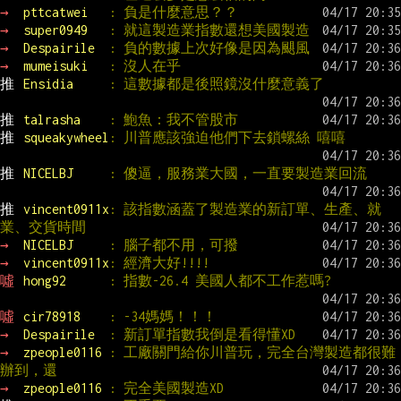
→ 
pttcatwei   
: 負是什麼意思？？
→ 
super0949   
: 就這製造業指數還想美國製造
→ 
Despairile  
: 負的數據上次好像是因為颶風
→ 
mumeisuki   
: 沒人在乎
推 
Ensidia     
: 這數據都是後照鏡沒什麼意義了
推 
talrasha    
: 鮑魚：我不管股市
推 
squeakywheel
: 川普應該強迫他們下去鎖螺絲 嘻嘻
推 
NICELBJ     
: 傻逼，服務業大國，一直要製造業回流
推 
vincent0911x
: 該指數涵蓋了製造業的新訂單、生產、就
業、交貨時間
→ 
NICELBJ     
: 腦子都不用，可撥
→ 
vincent0911x
: 經濟大好!!!!
噓 
hong92      
: 指數-26.4 美國人都不工作惹嗎?
噓 
cir78918    
: -34媽媽！！！
→ 
Despairile  
: 新訂單指數我倒是看得懂XD
→ 
zpeople0116 
: 工廠關門給你川普玩，完全台灣製造都很難
辦到，還
→ 
zpeople0116 
: 完全美國製造XD