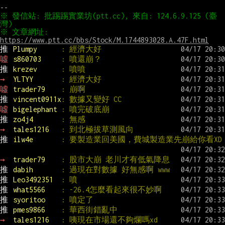
※ 發信站: 批踢踢實業坊(ptt.cc), 來自: 124.6.9.125 (臺
※ 文章網址: 
https://www.ptt.cc/bbs/Stock/M.1744893028.A.47F.html
推 
Plumpy      
: 經濟大好
噓 
s860703     
: 噴還崩？
推 
krezev      
: 噴噴
→ 
YLTYY       
: 經濟大好
噓 
trader79    
: 崩啊
推 
vincent0911x
: 數據又變好 CC
噓 
bigelephant 
: 噴完破底崩
推 
zo4j4       
: 無感
→ 
tales1216   
: 到北極拔草測風向
推 
ilw4e       
: 要製造業回美國，費城製造業先崩給你看XD
→ 
trader79    
: 股市大崩 老川才有低氣降息
推 
dabih       
: 過現在對數據 好無感啊 www
推 
Leo3492351  
: 噴
推 
what5566    
: -26.4怎麼看起來很不妙啊
推 
syoritoo    
: 噴定了
推 
pmes9866    
: 華西街錯亂中
→ 
tales1216   
: 咦現在市場還不夠爛嗎xd