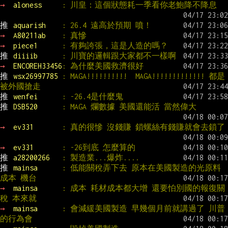
→ 
aloness     
: 川皇：這個狀態耗一季看你老鮑降不降息
推 
aquarish    
: 26.4 遠高於預期 噴！
→ 
A80211ab    
: 真慘
→ 
piece1      
: 有夠誇張，這是人造的嗎？
推 
diiiib      
: 川寶的邏輯跟大家都不一樣啊
→ 
ENCOREH33456
: 為什麼美國救濟很好
推 
wsx26997785 
: MAGA!!!!!!!!!!  MAGA!!!!!!!!!!!!! 都是
被外國搶走
推 
wenfei      
: -26.4是什麼鬼
推 
DSB520      
: MAGA 爛數據 美國還能活 當然偉大
→ 
ev331       
: 真的很慘 沒錢賺 鎖螺絲有錢賺就會去鎖了
→ 
ev331       
: -26到底 怎麼算的
推 
a28200266   
: 製造業...爆炸....
推 
mainsa      
: 低能關稅弄下去 原本在美國製造的光原料
成本 機台
→ 
mainsa      
: 成本 耗材成本都大增 還要怕別國的報復關
稅 本來就
→ 
mainsa      
: 會減緩美國製造 早幾個月前就講過了 川普
的行為會