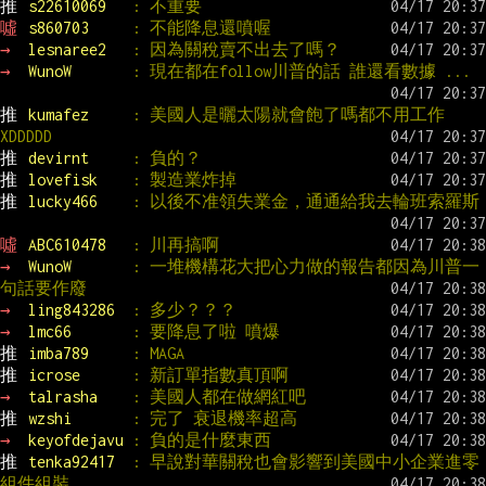
推 
s22610069   
: 不重要
噓 
s860703     
: 不能降息還噴喔
→ 
lesnaree2   
: 因為關稅賣不出去了嗎？
→ 
WunoW       
: 現在都在follow川普的話 誰還看數據 ...
推 
kumafez     
: 美國人是曬太陽就會飽了嗎都不用工作
XDDDDD
推 
devirnt     
: 負的？
推 
lovefisk    
: 製造業炸掉
推 
lucky466    
: 以後不准領失業金，通通給我去輪班索羅斯
噓 
ABC610478   
: 川再搞啊
→ 
WunoW       
: 一堆機構花大把心力做的報告都因為川普一
句話要作廢
→ 
ling843286  
: 多少？？？
→ 
lmc66       
: 要降息了啦 噴爆
推 
imba789     
: MAGA
推 
icrose      
: 新訂單指數真頂啊
→ 
talrasha    
: 美國人都在做網紅吧
推 
wzshi       
: 完了 衰退機率超高
→ 
keyofdejavu 
: 負的是什麼東西
推 
tenka92417  
: 早說對華關稅也會影響到美國中小企業進零
組件組裝