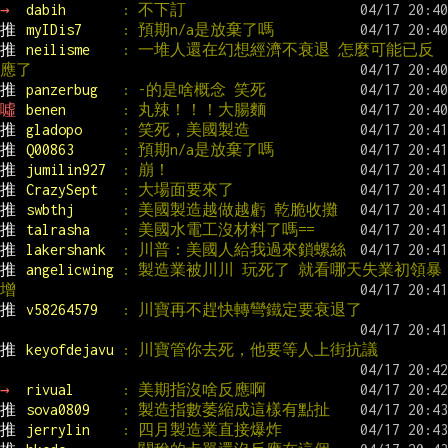
→ 
dabih       
: 不下訂
推 
myIDis7     
: 預期n/a是放棄了嗎
推 
neilisme    
: 一堆人還在幻想經濟不衰退 怎麼可能已反
應了
推 
panzerbug   
: -的是啥概念 笑死
噓 
benen       
: 丸辣！！！大腸麵
推 
gladopo     
: 笑死，美國製造
推 
Q00863      
: 預期n/a是放棄了嗎
推 
jumilin927  
: 崩！
推 
CrazySept   
: 大場面要來了
推 
swbthj      
: 美國製造越做越虧 乾脆收攤
推 
talrasha    
: 美國水電工沒材料了嗎==
推 
lakershank  
: 川普：美國人給我過來鎖螺絲
推 
angelicwing 
: 製造業被川川 玩死了 就看哪天失業初領暴
增
推 
v58264579   
: 川寶再不趕快轉彎鐵定要衰退了
推 
keyofdejavu 
: 川寶管你去死，他要等人上街抗議
→ 
rivual      
: 美期指沒啥反應啊
推 
sova0809    
: 製造指數萎縮成這樣有點扯
推 
jerrylin    
: 四月製造業直接爆炸