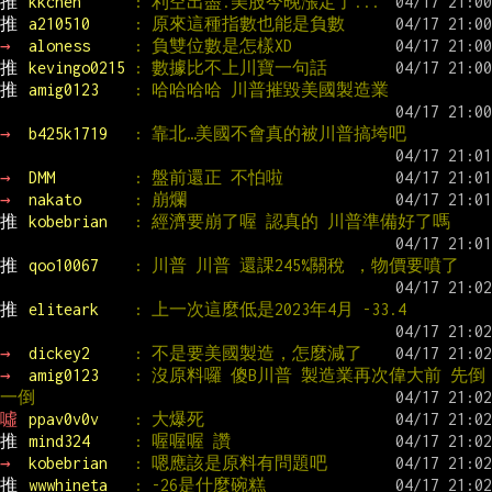
推 
kkchen      
: 利空出盡.美股今晚漲定了...
推 
a210510     
: 原來這種指數也能是負數
→ 
aloness     
: 負雙位數是怎樣XD
推 
kevingo0215 
: 數據比不上川寶一句話
推 
amig0123    
: 哈哈哈哈 川普摧毀美國製造業
→ 
b425k1719   
: 靠北…美國不會真的被川普搞垮吧
→ 
DMM         
: 盤前還正 不怕啦
→ 
nakato      
: 崩爛
推 
kobebrian   
: 經濟要崩了喔 認真的 川普準備好了嗎
推 
qoo10067    
: 川普 川普 還課245%關稅 ，物價要噴了
推 
eliteark    
: 上一次這麼低是2023年4月 -33.4
→ 
dickey2     
: 不是要美國製造，怎麼減了
→ 
amig0123    
: 沒原料囉 傻B川普 製造業再次偉大前 先倒
一倒
噓 
ppav0v0v    
: 大爆死
推 
mind324     
: 喔喔喔 讚
→ 
kobebrian   
: 嗯應該是原料有問題吧
推 
wwwhineta   
: -26是什麼碗糕