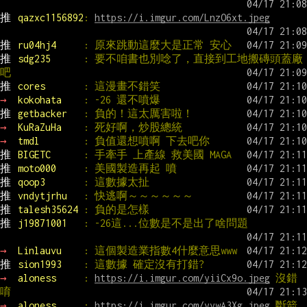
推 
qazxc1156892
: 
https://i.imgur.com/LnzO6xt.jpeg
推 
ru04hj4     
: 原來跳動這麼大是正常 安心
推 
sdg235      
: 要不咱書也別唸了，直接到工地搬磚頭蓋廠
吧
推 
cores       
: 這漫畫不錯笑
→ 
kokohata    
: -26 還不噴爆
推 
getbacker   
: 負的！這太厲害啦！
→ 
KuRaZuHa    
: 死好啊，炒股總統
→ 
tmdl        
: 負值還想噴啊 下去吧你
推 
BIGETC      
: 手牽手 上產線 救美國 MAGA
推 
moto000     
: 美國製造再起 噴
推 
qoop3       
: 這數據太扯
推 
vndytjrhu   
: 快逃啊～～～～～～
推 
talesh35624 
: 負的是怎樣
推 
j19871001   
: -26這...位數是不是出了啥問題
→ 
Linlauvu    
: 這個製造業指數4什麼意思www
推 
sion1993    
: 這數據 確定沒有打錯?
→ 
aloness     
: 
https://i.imgur.com/yiiCx9o.jpeg
 沒錯
唷
→ 
aloness     
: 
https://i.imgur.com/yywA3Xg.jpeg
 斷箭