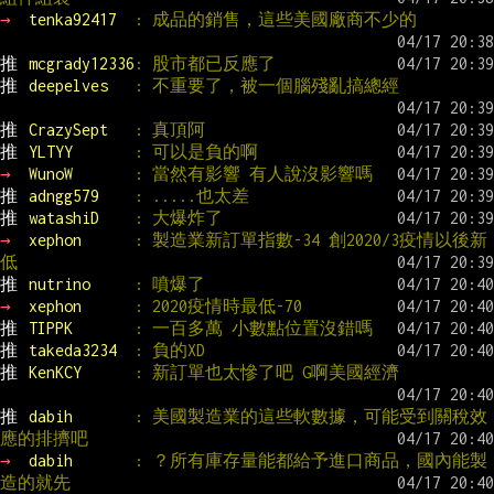
→ 
tenka92417  
: 成品的銷售，這些美國廠商不少的
推 
mcgrady12336
: 股市都已反應了
推 
deepelves   
: 不重要了，被一個腦殘亂搞總經
推 
CrazySept   
: 真頂阿
推 
YLTYY       
: 可以是負的啊
→ 
WunoW       
: 當然有影響 有人說沒影響嗎
推 
adngg579    
: .....也太差
推 
watashiD    
: 大爆炸了
→ 
xephon      
: 製造業新訂單指數-34 創2020/3疫情以後新
低
推 
nutrino     
: 噴爆了
→ 
xephon      
: 2020疫情時最低-70
推 
TIPPK       
: 一百多萬 小數點位置沒錯嗎
推 
takeda3234  
: 負的XD
推 
KenKCY      
: 新訂單也太慘了吧 G啊美國經濟
推 
dabih       
: 美國製造業的這些軟數據，可能受到關稅效
應的排擠吧
→ 
dabih       
: ？所有庫存量能都給予進口商品，國內能製
造的就先