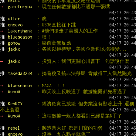
推 
hkcdc       
: 關稅的卡單還沒反應在這個
→ 
gameforyou  
: 現在任何數據都比不過那一張嘴
推 
uller       
: 爽
推 
enoevo      
: US30直接往下跳
→ 
lakershank  
: #他們搶走了美國人的工作
推 
blueseason  
: 噴！
推 
gohow       
: 盤前毫無反應
推 
jakkx       
: 各國以拖待變，美國企業也以拖待變...
→ 
jakkx       
: 投資人：我們更關心川普下一句話說什麼
推 
takeda3234  
: 搞關稅又搞非法移民 肯做得工人當然跑光
→ 
blueseason  
: MAGA！！！
→ 
WunoW       
: 昨天晚上反映過了 數據鮑爾都先看過了
推 
KenKCY      
: 經濟確實已放緩 但失業沒有顯著上升 還稱
不上衰退
→ 
WunoW       
: 這種數據一般人都看到已經是第N手了
推 
rebel       
: 製造業大好 都是川寶的功勞
推 
enoevo      
: 沒事，五六點早就跳了