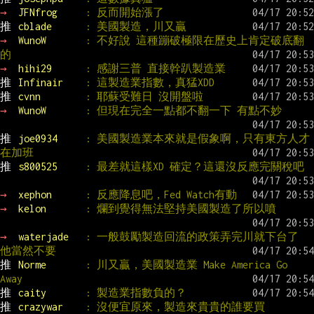
→ 
JFNfrog     
: 反而開始漲了
推 
cblade      
: 美國製造，川又贏
→ 
WunoW       
: 不好說 這種蹦破極限在歷史上肯定破底翻
的
→ 
hihi29      
: 感謝三普 直接幹趴製造業
推 
Infinair    
: 這製造業指數，真猛XDD
推 
cvnn        
: 耶蘇受難日 沒開盤啦
→ 
WunoW       
: 但現在完全一點都不翻一下 有點不妙
推 
joe0934     
: 美國製造業本來就是假象啊，只有東方人才
在加班
推 
s800525     
: 最差就這樣XD 確定？這還沒反應完關稅吧
→ 
xephon      
: 反應降息吧，Fed Watch有動
→ 
kelon       
: 爛到覺得無法堅持美國製造了所以噴
→ 
waterjade   
: 一般鼓勵製造回流的政策弄完川就下台了 
他當然不要
推 
Norme       
: 川又贏，美國製造業 Make America Go 
Away
推 
caity       
: 製造業指數負的？
推 
crazywar    
: 沒便宜原來，製造來貴貴的誰要買