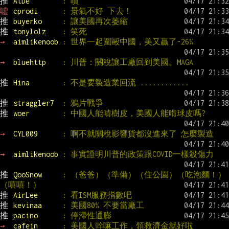
推 
AtDe        
: 噴
噓 
cprodi      
: 景氣不好 下去！
推 
buyerko     
: 讓美國再次萎縮
推 
tonylolz    
: 笑死
→ 
aimlikenoob 
: 世界一起圍毆中國，美又贏了-26%
→ 
bluehttp    
: 川普：關稅讓工廠回到美國。MAGA
推 
Hina        
: 不是要製造業回流 ............
推 
straggler7  
: 鴉片戰爭
推 
woer        
: 中國人能啃樹皮，美國人能啃球皮嗎?
→ 
CYL009      
: 啊不就關稅影響貨都沒進來了 怎麼製造
→ 
aimlikenoob 
: 事實證明川普的政策跟COVID一樣殺傷力
推 
QooSnow     
: （爸爸）（準備）（住公園）（吃泡麵！）
（嘻嘻！）
推 
AirLee      
: 看ISM服務指數吧
推 
kevinaa     
: 美國80% 不要當廠工
推 
pacino      
: 停滯性通膨
→ 
cafein      
: 美國人幹嘛工作，領救濟金就好啦