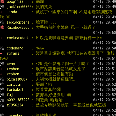
噓 
opop1133    
: 崩爛
推 
jacklee60705
: 負的笑死
→ 
kinda       
: 就沒了中國來的訂單啊 不是兩邊都加關稅
嗎 XD
推 
lepidoptera 
: 臉著陸 ...
噓 
Rainbow5566 
: 大手術前的小陣痛 忍一下就過了
→ 
rockmaxdash 
: 所以是要噴還是要崩 誰來解釋一下s
推 
codehard    
: MAGA!
→ 
rofans      
: 製造業先爛到底 就可以在谷底回升了 偉哉
MAGA
推 
cvnn        
: -26 是什麼鬼？倒一片了嗎？
→ 
xephon      
: 股市應該川普講話就反應了
→ 
xephon      
: 債市倒是公布後有動
推 
picass0607  
: 人禍大概就是這樣吧…
推 
iorittn     
: 要崩了啦
推 
forbake1    
: 製造業真的爛
推 
fujii       
: 數據再好也沒用 崩
推 
a0921387223 
: 制造業 哈哈哈
推 
z7956234    
: 然後今晚開盤就噴，畢竟最差也就這樣
推 
josephpu    
: 這數據真猛