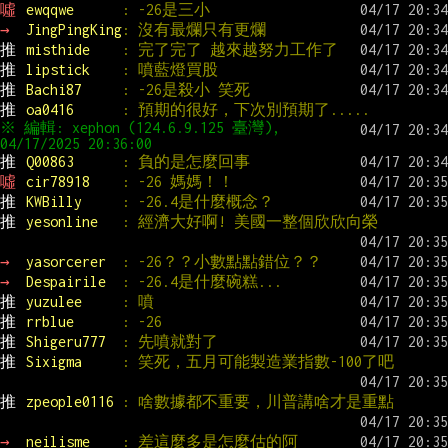
噓 
ewqqwe      
: -26是三小
→ 
JingPingKing
: 沒有最爛只有更爛
推 
misthide    
: 完了完了 越來越努力工作了
推 
lipstick    
: 噴藍燈買股
推 
Bachi87     
: -26是殺小 笑死
推 
oa0416      
: 預期的很好，下次別預期了.....
※ 編輯: xephon (124.6.9.125 臺灣), 
推 
Q00863      
: 負的是怎麼回事
噓 
cir78918    
: -26 媽媽！！
推 
KWBilly     
: -26.4是什麼概念？
推 
yesonline   
: 經濟大好啊! 美國一整個欣欣向榮
→ 
yasorcerer  
: -26？？小數點點錯位？？
→ 
Despairile  
: -26.4是什麼碗糕...
推 
yuzulee     
: 噴
推 
rrblue      
: -26
推 
Shigeru777  
: 先噴就對了
推 
Sixigma     
: 笑死，五月可能製造業指數-100了吧
推 
zpeople0116 
: 啥數據都不重要，川普講啥才是重點
→ 
neilisme    
: 差這麼多是怎麼估的阿