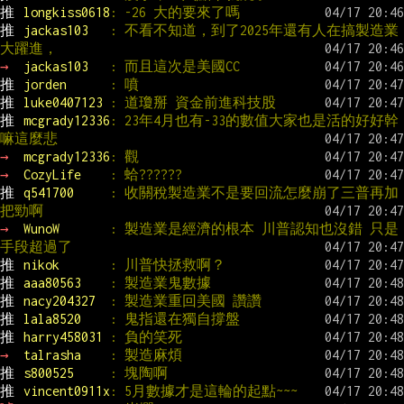
推 
longkiss0618
: -26 大的要來了嗎
推 
jackas103   
: 不看不知道，到了2025年還有人在搞製造業
大躍進，
→ 
jackas103   
: 而且這次是美國CC
推 
jorden      
: 噴
推 
luke0407123 
: 道瓊掰 資金前進科技股
推 
mcgrady12336
: 23年4月也有-33的數值大家也是活的好好幹
嘛這麼悲
→ 
mcgrady12336
: 觀
→ 
CozyLife    
: 蛤??????
推 
q541700     
: 收關稅製造業不是要回流怎麼崩了三普再加
把勁啊
→ 
WunoW       
: 製造業是經濟的根本 川普認知也沒錯 只是
手段超過了
推 
nikok       
: 川普快拯救啊？
推 
aaa80563    
: 製造業鬼數據
推 
nacy204327  
: 製造業重回美國 讚讚
推 
lala8520    
: 鬼指還在獨自撐盤
推 
harry458031 
: 負的笑死
→ 
talrasha    
: 製造麻煩
推 
s800525     
: 塊陶啊
推 
vincent0911x
: 5月數據才是這輪的起點~~~