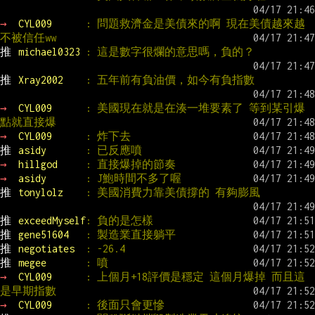
→ 
CYL009      
: 問題救濟金是美債來的啊 現在美債越來越
不被信任ww
推 
michael0323 
: 這是數字很爛的意思嗎，負的？
推 
Xray2002    
: 五年前有負油價，如今有負指數
→ 
CYL009      
: 美國現在就是在湊一堆要素了 等到某引爆
點就直接爆
→ 
CYL009      
: 炸下去
推 
asidy       
: 已反應噴
→ 
hillgod     
: 直接爆掉的節奏
→ 
asidy       
: J鮑時間不多了喔
推 
tonylolz    
: 美國消費力靠美債撐的 有夠膨風
推 
exceedMyself
: 負的是怎樣
推 
gene51604   
: 製造業直接躺平
推 
negotiates  
: -26.4
推 
megee       
: 噴
→ 
CYL009      
: 上個月+18評價是穩定 這個月爆掉 而且這
是早期指數
→ 
CYL009      
: 後面只會更慘