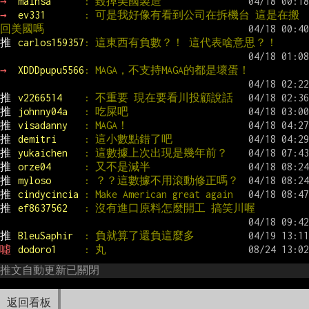
→ 
mainsa      
: 毀掉美國製造
→ 
ev331       
: 可是我好像有看到公司在拆機台 這是在搬
回美國嗎
推 
carlos159357
: 這東西有負數？！ 這代表啥意思？！
→ 
XDDDpupu5566
: MAGA，不支持MAGA的都是壞蛋！
推 
v2266514    
: 不重要 現在要看川投顧說話
推 
johnny04a   
: 吃屎吧
推 
visadanny   
: MAGA！
推 
demitri     
: 這小數點錯了吧
推 
yukaichen   
: 這數據上次出現是幾年前？
推 
orze04      
: 又不是減半
推 
myloso      
: ？？這數據不用滾動修正嗎？
推 
cindycincia 
: Make American great again
推 
ef8637562   
: 沒有進口原料怎麼開工 搞笑川喔
推 
BleuSaphir  
: 負就算了還負這麼多
噓 
dodoro1     
: 丸
推文自動更新已關閉
返回看板