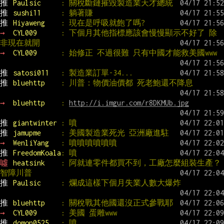
推 
Paulsic     
: 關稅斷鏈摧毀製造業天才總統
推 
sushi11     
: 躺著賺
推 
Hiyaweng    
: 現在是呼吸就飽了嗎?
→ 
CYL009      
: 下個月其他指標應該會慢慢顯示不好了 除
非現在就開
→ 
CYL009      
: 始修正 不過很難 只有中國才能救美國www
推 
satosi011   
: 製造業訂單-34...
推 
bluehttp    
: 川普：物價油價都 死老鮑還不降息
→ 
bluehttp    
: 
http://i.imgur.com/r8DKMUb.jpg
推 
giantwinter 
: 噴
推 
jamupme     
: 美國製造業死光 亞洲廠進駐
→ 
WenliYang   
: 噴噴噴噴噴噴
推 
FreedomKoala
: 噴
噓 
heatsink    
: 阿就連零件都買不到，工廠怎麼組裝生產？
智障川普
推 
Paulsic     
: 爛成這樣下個月失業人數大爆炸
推 
bluehttp    
: 關稅戰其他國還沒正式參戰耶
→ 
CYL009      
: 美國 蛋雕www
推 
domon0525   
: 噴