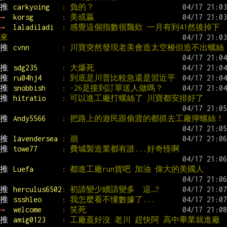
推 
carkyoing   
: 負的？
→ 
korsg       
: 美或贏
→ 
laladiladi  
: 感覺這個指數很飄欸 一月有到41然後掉下
來
推 
cvnn        
: 川寶突然發現老美會造太空梭但造不出螺絲
推 
sdg235      
: 大爆死
推 
ru04hj4     
: 到底是川普比較急還是習近平
推 
snobbish    
: -26是接到訂單送人做嗎？
推 
hitratio    
: 可以進工廠打螺絲了 川寶都安排好了
推 
Andy5566    
: 把路上的遊民跟偷渡的都抓去工廠擰螺絲！
推 
lavendersea 
: 崩
推 
towe77      
: 費城製造業都有誰...好奇怪啊
推 
Luefa       
: 都進工廠run貨吧 加油 偉大的美國人
推 
herculus6502
: 初請變少續請變多  這…?
推 
ssshleo     
: 我怎麼看不懂數據了...
→ 
welcome     
: 笑死
推 
amig0123    
: 工廠蓋好沒 老川 趕快阿 高中畢業就進廠