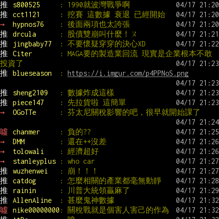
推 
s800525     
: 1990就波灣戰爭啊
推 
cct1121     
: 挖賽 這數據 衰退 已經開始
→ 
hypnos76    
: 後面兩項也太誇張
推 
drcula      
: 股債雙崩叫什麼！ㄡ
推 
jingbaby77  
: 不要懷疑穿穿的決心XD
推 
Citer       
: MAGA要的製造業回流 現實是企業根本不敢
投資了
推 
blueseason  
: 
https://i.imgur.com/p4PPNoS.png
推 
sheng2109   
: 數據炸成這樣
推 
piece147    
: 先拉貨啦 這簡單
→ 
OGoTTe      
: 芬太尼關稅影響的吧，很早就開始課了
噓 
chanmer     
: 負的??
→ 
DMM         
: 還在++沒差
→ 
tolowali    
: 經濟超好
→ 
stanleyplus 
: who car
推 
wuzhenwei   
: 崩！！！
推 
catdog      
: 怎麼相關的產業都毫無動靜
推 
rainin      
: 川普大統領贏麻了
推 
AllenAline  
: 甚麼鬼神數據
噓 
nike00000000
: 關稅戰就是個害人害己的作為