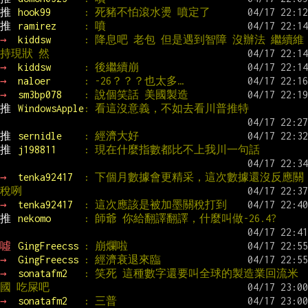
推 
hook99      
: 死豬不怕滾水燙 噴定了
推 
ramirez     
: 噴
→ 
kiddsw      
: 降息吧 老包 但是遇到智障 沒辦法 繼續維
持現狀 然
→ 
kiddsw      
: 後繼續崩
→ 
naloer      
: -26？？？也太多…
→ 
sm3bp078    
: 說個笑話 美國製造
推 
WindowsApple
: 看這沒意義，不如去看川普推特
推 
sernidle    
: 經濟大好
推 
j198811     
: 現在什麼指數都比不上我川一句話
→ 
tenka92417  
: 下個月數據會更精采，這次數據還沒反應關
稅咧
→ 
tenka92417  
: 這次應該是被加墨關稅打到
推 
nekomo      
: 師爺 你給翻譯翻譯，什麼叫做-26.4?
噓 
GingFreecss 
: 崩爛啦
→ 
GingFreecss 
: 經濟衰退來臨
→ 
sonatafm2   
: 笑死 這種數字還要叫全球的製造業回流米
國 吃屎吧
→ 
sonatafm2   
: 三普