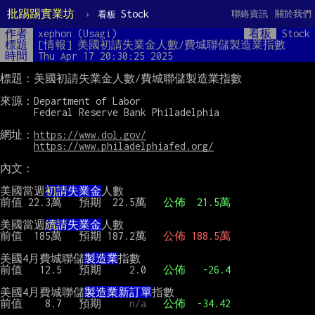
批踢踢實業坊
›
Stock
聯絡資訊
關於我們
看板
作者
xephon (Usagi)
看板
Stock
標題
[情報] 美國初請失業金人數/費城聯儲製造業指數
時間
Thu Apr 17 20:30:25 2025
標題：美國初請失業金人數/費城聯儲製造業指數

來源：Department of Labor

      Federal Reserve Bank Philadelphia

網址：
https://www.dol.gov/
https://www.philadelphiafed.org/
內文：

美國當週
初請
失業金
人數

前值 22.3萬   預期  22.5萬   
公佈  21.5萬
美國當週
續請
失業金
人數

前值  185萬   預期 187.2萬   
公佈 188.5萬
美國4月費城聯儲
製造業
指數

前值   12.5   預期     2.0   
公佈   -26.4 
美國4月費城聯儲
製造業新訂單
指數

前值    8.7   預期     
n/a
公佈  -34.42