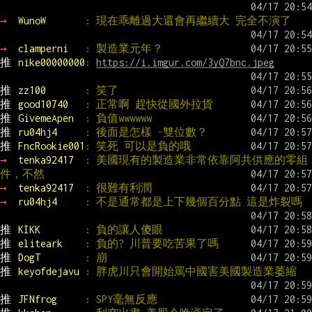
→ 
WunoW       
: 現在乖離過大還會再繼續大 完全不演了
→ 
clamperni   
: 製造業元年？
推 
nike00000000
: 
https://i.imgur.com/3yQ7bnc.jpeg
推 
zz100       
: 笑了
推 
good10740   
: 正常啊 趕快從國外拉貨
推 
GivemeApen  
: 負值wwwwww
推 
ru04hj4     
: 後面是怎樣 -雙位數？
推 
FncRookie001
: 笑死 可以是負的哦
→ 
tenka92417  
: 美國現有的製造業非常依靠阿共供應的零組
件，不然
→ 
tenka92417  
: 很難有利潤
→ 
ru04hj4     
: 不是通常都是上下幾個百分點 這是炸裂嗎
推 
KIKK        
: 負的讓人傻眼
推 
eliteark    
: 負的? 川普要吃苦果了嗎
推 
DogT        
: 崩
推 
keyofdejavu 
: 胖虎川只會開始罵中國害美國製造業萎縮
推 
JFNfrog     
: SPY毫無反應