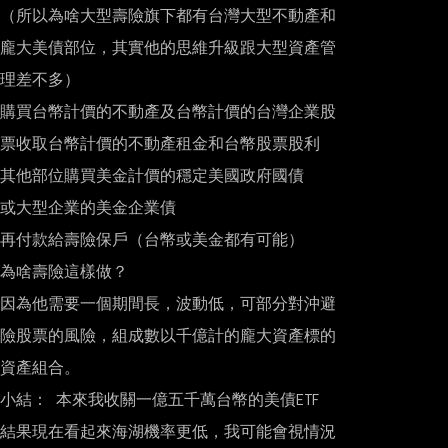
（所以為啥大型壽險旗下都有台灣大型不動產和

龐大美債部位，其實他的思維升級跟大型資產管

理差不多）

購買台幣計價的不動產及台幣計價的台灣企業股

票收取台幣計價的不動產租金和台幣股票股利

其他部位購買美金計價的穩定美國政府國債

或大型企業的美金企業債

再付款給壽險保戶（台幣或美金都有可能）

為啥壽險這樣做？

因為他需要一個期間長，波動低，可部分對沖避

險股票的風險，組成數以千億計的龐大資產標的

資產組合。

小結： 本來我收關一億五千萬台幣的美債ETF

結果現在看起來海湖機率更低，我可能會視情況
