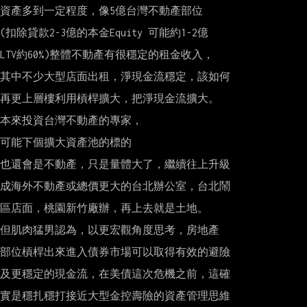
資產多到一定程度，像5億台灣不動產部位

(扣除貸款2-3億的本金Equity 可能約1-2億

LTV約60%)整體不動產有很穩定的租金收入，

其中不少大型店面出租，淨現金流穩定，該如何

再更上層樓利用槓桿擴大，把淨現金流擴大。

本來投資台灣不動產的專家，

可能下個擴大資產池的標的

也還會是不動產，只是量體大了，繼續往上升級

成海外不動產或總價更大的台北辦公室，台北鬧

區店面，桃園新竹廠辦，再上去就是土地。

但肌肉猛男認為，以更宏觀角度思考，房地產

部位槓桿出來進入債券市場可以取得有效的避險

及更穩定的現金流，在美債這次危機之前，這確

實是穩扎穩打接近大型金控壽險的資產管理思維
