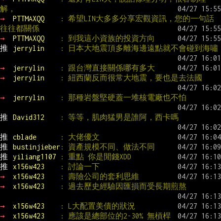
解，
→ 
PTTMAXQQ    
: 希望LIN大多多分享宏觀資訊，您的一句話
往往都關係
→ 
PTTMAXQQ    
: 到我這小資族的投資方向
推 
jerrylin    
: 日本大地震頂多離海邊遠點就不會碰到海嘯
→ 
jerrylin    
: 跟台灣直接關係哪有多大
→ 
jerrylin    
: 紐西蘭反而很常大地震，要也是去法國
→ 
jerrylin    
: 那種岩盤堅硬蓋一堆核電廠也不怕
推 
David312    
: 等等，肌肉猛男是誰阿，西卡嗎
推 
cblade      
: 大佬優文
推 
bustinjieber
: 資產規模不同、做法不同
推 
yiliang1107 
: 重點 你是閒錢XDD
推 
x156w423    
: 討論一下
→ 
x156w423    
: 壽險公司的套利思維
→ 
x156w423    
: 過去歷史經驗因匯損而受長期煎熬
→ 
x156w423    
: L大配置美債的狀況
→ 
x156w423    
: 應該是總部位的2-30% 無槓桿