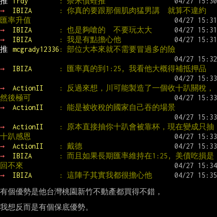
推 
frdy        
: 奈米債蛙推
→ 
IBIZA       
: 你真的要跟那個肌肉猛男講  就算不違約  
匯率升值
→ 
IBIZA       
: 也是夠嗆的  不要玩太大
→ 
IBIZA       
: 我是有點擔心他
推 
mcgrady12336
: 部位大本來就不需要冒過多的險
→ 
IBIZA       
: 匯率真的到1:25, 我看他大概得補抵押品
→ 
ActionII    
: 反過來想，川可能製造了一個收十趴關稅，
然後極可
→ 
ActionII    
: 能是被收稅的國家自己吞的場景
→ 
ActionII    
: 原本直接抽你十趴會被靠杯，現在變成只抽
十趴感恩
→ 
ActionII    
: 戴德
→ 
IBIZA       
: 而且如果長期匯率維持在1:25, 美債吃損是
回不來
→ 
IBIZA       
: 這陣子其實我都很擔心他
有個優勢是他台灣桃園新竹不動產都買得不錯，

我想反而是有個保底優勢。
