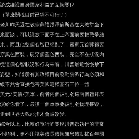
談成維護自身國家利益的互換關稅。

（單邊關稅目前已經不可行了）

老川昨天還在教宗葬禮跟澤倫斯基在大教堂坐下

來面談，可以說放下面子在上帝面前要把戰爭結

束，而且他整個心智已經亂了，國家元首葬禮要

穿黑色西裝，硬穿個藍色西裝，完全不在狀況內

從這個心智狀況和行為來看，川普最近慢慢放下

姿態，知道所有其政權目前發動鷹派行為必須和

緩不然會直接危害美國霸權基石三位一體

美元/美債/美軍，前者兩個被削弱這兩個禮拜表

演給你看了，最後一個軍事要被削弱物理摧毀，

走到世界大戰那步才會被改變。

綜合以上，比較好執行的關稅川普都執行的非常

不順利，更不用說美債長債換無息債動搖百年國
