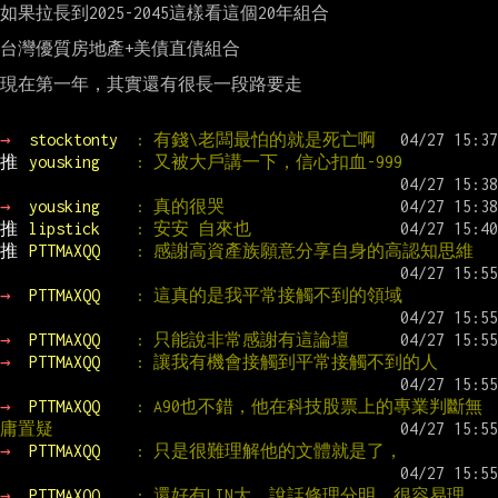
如果拉長到2025-2045這樣看這個20年組合

台灣優質房地產+美債直債組合

現在第一年，其實還有很長一段路要走

→ 
stocktonty  
: 有錢\老闆最怕的就是死亡啊
推 
yousking    
: 又被大戶講一下，信心扣血-999
→ 
yousking    
: 真的很哭
推 
lipstick    
: 安安 自來也
推 
PTTMAXQQ    
: 感謝高資產族願意分享自身的高認知思維
→ 
PTTMAXQQ    
: 這真的是我平常接觸不到的領域
→ 
PTTMAXQQ    
: 只能說非常感謝有這論壇
→ 
PTTMAXQQ    
: 讓我有機會接觸到平常接觸不到的人
→ 
PTTMAXQQ    
: A90也不錯，他在科技股票上的專業判斷無
庸置疑
→ 
PTTMAXQQ    
: 只是很難理解他的文體就是了，
→ 
PTTMAXQQ    
: 還好有LIN大，說話條理分明，很容易理