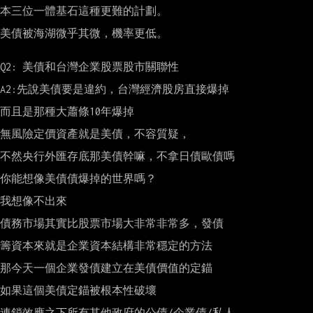
本三位一體基石這種更難的計劃。

美債被海湖微乎其微，機率更低。

Q2: 美債和台灣企業股票股市關聯性

A2:先說美債要是違約，台灣經濟股房直接爆掉

而且是那種大蕭條10年爆掉

無風險定價資產就是美債，不容質疑，

不然央行外匯存底那美債幹嘛，不拿日債歐債嗎

你能想像美債債爆掉的世界嗎？

我想像不出來

債務市場其實比股票市場大非常非常多，發債

籌資本來就是企業資本結構非常穩定的方法

那今天一個企業發債建立在美債價值的定錨

如果這個美債定錨被根本性破壞

連鎖效應之下所有其他政府的公債/企業債/私人
