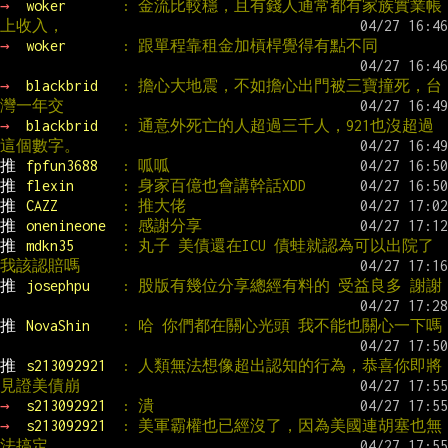
→ 
woker       
: 金流比較穩，且有錢人通常都有家族實業帳
上收入，
→ 
woker       
: 跟單程靠租金加槓桿覺得有點不同
→ 
blackbrid   
: 擔心大地震，不如擔心出門被三寶撞死，台
灣一年交
→ 
blackbrid   
: 通意外死亡的人超過三千人，921也沒超過
這個數字。
推 
fpfun3688   
: 呱呱
推 
flexin      
: 身家百億也會講幹話XDD
推 
CAZZ        
: 推大佬
推 
onenineone  
: 感謝分享
推 
mdkn35      
: 丸子 美債還在ICU 債蛙就認為可以出院了 
我該認賠嗎
推 
josephpu    
: 股版有幾位分享總經有料的 受益良多 謝謝
推 
NovaShin    
: 哈 你們都在關心光頭 我不能也關心一下嗎
推 
s213092921  
: 人類無法想像超出認知的行為，恭喜你即將
見證美債崩
→ 
s213092921  
: 潰
→ 
s213092921  
: 美軍霸權也已經沒了，因為美國連胡塞也無
法搞定