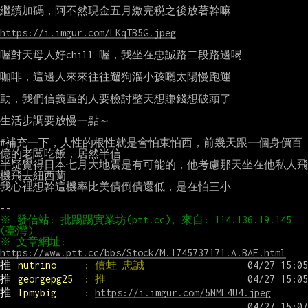
繼續加碼，阿不然現金五月繳完税之後放著幹嘛

https://i.imgur.com/LKqTB5G.jpeg
喔對天母人好chill 喔，我坐在忠誠路二段路邊喝

咖啡，這邊人來來往往遛狗溜小孩曬太陽慢跑運

動，我們信義區的人要檢討整天想賺錢想破頭了

生活步調要放慢一點～

#補充一下，人性的根性就是會怕東怕西，前幾天跟一個身價百
億的老闆吃飯，居然半信

半疑覺得日本七月大地震是有可能的，他考慮那天坐在他私人飛
機飛去紐西蘭

我心裡想幹這機率比美債倒債還低，是在怕三小

※ 發信站: 批踢踢實業坊(ptt.cc), 來自: 114.136.19.145 
※ 文章網址: 
https://www.ptt.cc/bbs/Stock/M.1745737171.A.BAE.html
推 
nutrino     
: 債蛙 忠誠
推 
georgepg25  
: 推
推 
lpmybig     
: 
https://i.imgur.com/5NML4U4.jpeg