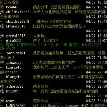
自己有腦惹
噓 
kon0419     
: 感謝分享 但是要噓西裝那段
推 
childeviler2
: 今天去台北聽稅賦講座，看到講師講案例都
是億來億去
→ 
childeviler2
: ，都沒有小資族的範例
推 
Ohtani0510  
: 比較想知道大大對台股的看法？
推 
ezreal1315  
: 大債蛙…
→ 
gime0226    
: 信了 明天歐印
※ 編輯: LINPINPARK (114.136.19.145 臺灣), 04/27/2025 
→ 
sam21sam21  
: 反正這次如果沒爆，就是美股直接噴，貧富
差距更大
推 
linweida    
: L大忠誠路咖啡有推的嗎?
→ 
blargelp    
: 我也想問 上次去天母，去了間觀光客愛去
的Dreamer,
→ 
blargelp    
: 後來發現林口就有分店了 去那邊應該喝喝
看別間的
推 
athpro700   
: 感謝分享
推 
KrisNYC     
: 每一次的低點都是這樣充滿不確定性的
推 
uvuv        
: 感謝分享
→ 
LINPINPARK  
: All Day Roasting Company 不錯 有個戶外