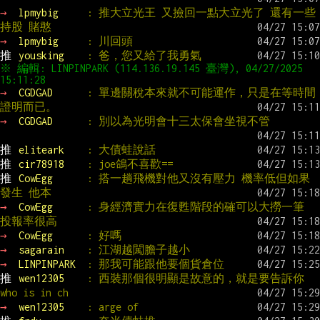
→ 
lpmybig     
: 推大立光王 又撿回一點大立光了 還有一些
持股 賭憨
→ 
lpmybig     
: 川回頭
推 
yousking    
: 爸，您又給了我勇氣
※ 編輯: LINPINPARK (114.136.19.145 臺灣), 04/27/2025 
→ 
CGDGAD      
: 單邊關稅本來就不可能運作，只是在等時間
證明而已。
→ 
CGDGAD      
: 別以為光明會十三太保會坐視不管
推 
eliteark    
: 大債蛙說話
推 
cir78918    
: joe鴿不喜歡==
推 
CowEgg      
: 搭一趟飛機對他又沒有壓力 機率低但如果
發生 他本
→ 
CowEgg      
: 身經濟實力在復甦階段的確可以大撈一筆 
投報率很高
→ 
CowEgg      
: 好嗎
→ 
sagarain    
: 江湖越闖膽子越小
→ 
LINPINPARK  
: 那我可能跟他要個貨倉位
推 
wen12305    
: 西裝那個很明顯是故意的，就是要告訴你
who is in ch
→ 
wen12305    
: arge of