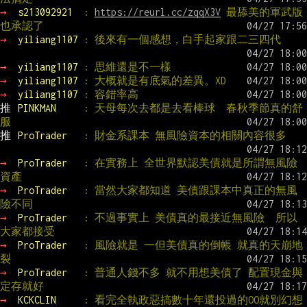
→ 
s213092921  
: 
https://reurl.cc/zqqX3V
 最舔美的軍武版
也承認了
→ 
yiliang1107 
: 後來有一個感想，白手起家跟二三四代
→ 
yiliang1107 
: 思維還是不一樣
→ 
yiliang1107 
: 大概就是有底氣的差異。XD
→ 
yiliang1107 
: 容錯率高
推 
PINKMAN     
: 天母每次去都是去看棒球  春秋季節真的舒
服
推 
ProTrader   
: 財金系課本 無風險資本的相關內容很多
→ 
ProTrader   
: 在實務上 全世界默認美債就是所謂無風險
資產
→ 
ProTrader   
: 當然大家都知道 美債跟課本中真正的無風
險不同
→ 
ProTrader   
: 不過事實上 美債真的最接近無風險  所以
大家都接受
→ 
ProTrader   
: 風險就是 一但美債真的倒帳 就真的天崩地
裂
→ 
ProTrader   
: 普通人錢不多 就不用想美債了 配置現金與
定存就好
→ 
KCKCLIN     
: 看完全執政惡搞數十年還投過的OO就別幻想