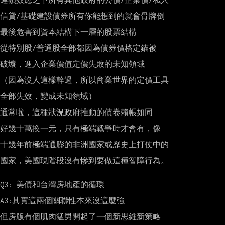
信貸/基礎建設債券所有你能想到的就會骨牌倒

最後危害到資本結構下一層的股票結構

從特別股/普通股全部都因為債券價格定錨被

破壞，進入企業價值定價失敗的未知領域

（因為沒人這樣幹過，所以商業世界的定價工具

全部失效，變成未知領域）

通常啦，這種狀況政府推動的債卷賴帳如同

好幾十萬換一元，只有極端戰爭時才會有，像

十幾年前極端通膨的非洲國家或歷史上打仗中的

國家，美國現階段沒有慘到要做這種智障行為。

Q3: 美債和台灣房地產的循環

A3:其實這兩個關聯性本來沒這麼強

但房版有個肌肉猛男開起了一個新思維新策略
