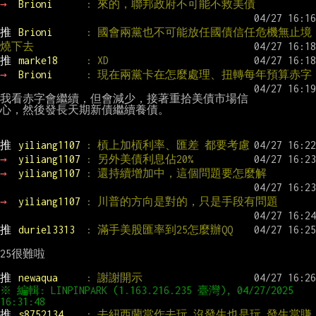
→ 
Brioni      
: 來的，聯邦政府不可能不救美債
推 
Brioni      
: 國會兩黨也不可能放任國債信任危機無止境
燒下去
推 
marke18     
: XD
→ 
Brioni      
: 現在兩黨卡在怎麼處理、扭轉每年預算赤字
我看赤字會繼續，但會減少，接著重拾美債市場信
心，然後發長天期新債繼續養債。

推 
yiliang1107 
: 槓上加槓利率、匯差 都要考慮
→ 
yiliang1107 
: 另外美債利息佔20%
→ 
yiliang1107 
: 還持續增加中，這個問題要怎麼解
→ 
yiliang1107 
: 川普的方向是對的，只是手段有問題
推 
duriel3313  
: 滿手美股匯率到25怎麼辦QQ
25很難啦

推 
newaqua     
: 謝謝開示
※ 編輯: LINPINPARK (1.163.216.235 臺灣), 04/27/2025 
推 
s8752134    
: 去紐西蘭當作去玩 沒發生也是玩 發生當賺