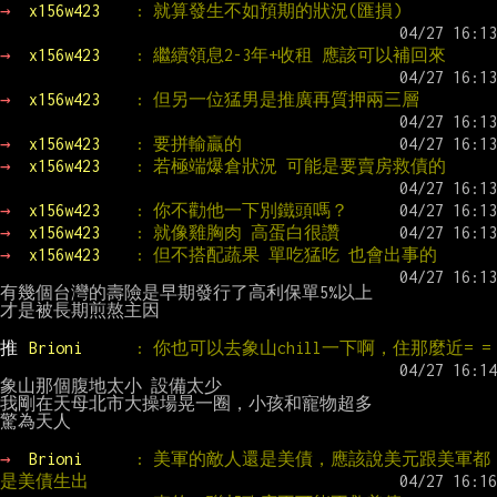
→ 
x156w423    
: 就算發生不如預期的狀況(匯損)
→ 
x156w423    
: 繼續領息2-3年+收租 應該可以補回來
→ 
x156w423    
: 但另一位猛男是推廣再質押兩三層
→ 
x156w423    
: 要拼輸贏的
→ 
x156w423    
: 若極端爆倉狀況 可能是要賣房救債的
→ 
x156w423    
: 你不勸他一下別鐵頭嗎？
→ 
x156w423    
: 就像雞胸肉 高蛋白很讚
→ 
x156w423    
: 但不搭配蔬果 單吃猛吃 也會出事的
有幾個台灣的壽險是早期發行了高利保單5%以上

才是被長期煎熬主因

推 
Brioni      
: 你也可以去象山chill一下啊，住那麼近= =
象山那個腹地太小 設備太少

我剛在天母北市大操場晃一圈，小孩和寵物超多

驚為天人

→ 
Brioni      
: 美軍的敵人還是美債，應該說美元跟美軍都
是美債生出