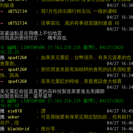
到躲過
→ 
s8752134    
: 我7月也排出國行程去玩 一樣的邏輯
→ 
s8752134    
: 沒事當玩  真的有事就當賺到避過 XD
富豪論點是在飛機上不怕地震

但我真的覺得預言... 機率跟低

※ 編輯: LINPINPARK (1.163.216.235 臺灣), 04/27/2025 
推 
spa41260    
: 如果美元重貶，台幣强升。有美元資產的也
會重創。
→ 
spa41260    
: 那些買進美股有加槓桿的會死的比美債蛙更
快。因為
→ 
spa41260    
: 當美元重貶的時候，美股應該會大烙賽
美元重貶前提是真實的高科技製造業要進去美國開
※ 編輯: LINPINPARK (1.163.216.235 臺灣), 04/27/2025 
推 
eie818      
: 讚
推 
woker       
: 可是壽險業有保單定期定額扣款，也有銀行
存戶，現
推 
blackbrid   
: 推分享