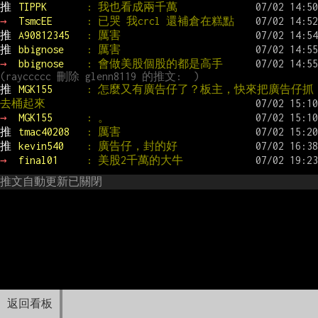
推 
TIPPK       
: 我也看成兩千萬
→ 
TsmcEE      
: 已哭 我crcl 還補倉在糕點
推 
A90812345   
: 厲害
推 
bbignose    
: 厲害
→ 
bbignose    
: 會做美股個股的都是高手
(rayccccc 刪除 glenn8119 的推文:  )
推 
MGK155      
: 怎麼又有廣告仔了？板主，快來把廣告仔抓
去桶起來
→ 
MGK155      
: 。
推 
tmac40208   
: 厲害
推 
kevin540    
: 廣告仔，封的好
→ 
final01     
: 美股2千萬的大牛
推文自動更新已關閉
返回看板