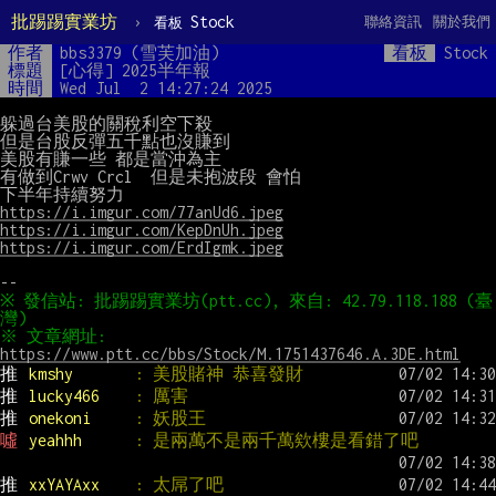
批踢踢實業坊
›
Stock
聯絡資訊
關於我們
看板
作者
bbs3379 (雪芙加油)
看板
Stock
標題
[心得] 2025半年報
時間
Wed Jul  2 14:27:24 2025
躲過台美股的關稅利空下殺

但是台股反彈五千點也沒賺到

美股有賺一些 都是當沖為主

有做到Crwv Crcl  但是未抱波段 會怕

https://i.imgur.com/77anUd6.jpeg
https://i.imgur.com/KepDnUh.jpeg
https://i.imgur.com/ErdIgmk.jpeg
※ 發信站: 批踢踢實業坊(ptt.cc), 來自: 42.79.118.188 (臺
※ 文章網址: 
https://www.ptt.cc/bbs/Stock/M.1751437646.A.3DE.html
推 
kmshy       
: 美股賭神 恭喜發財
推 
lucky466    
: 厲害
推 
onekoni     
: 妖股王
噓 
yeahhh      
: 是兩萬不是兩千萬欸樓是看錯了吧
推 
xxYAYAxx    
: 太屌了吧