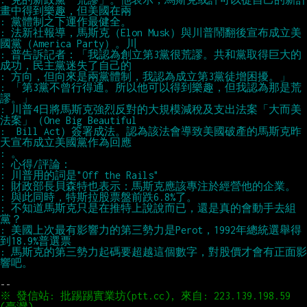
: 法新社報導，馬斯克（Elon Musk）與川普鬧翻後宣布成立美
: 普告訴記者：「我認為創立第3黨很荒謬。共和黨取得巨大的
: 「第3黨不曾行得通。所以他可以得到樂趣，但我認為那是荒
: 川普4日將馬斯克強烈反對的大規模減稅及支出法案「大而美
:  Bill Act）簽署成法。認為該法會導致美國破產的馬斯克昨
: 不知道馬斯克只是在推特上說說而已，還是真的會動手去組
: 美國上次最有影響力的第三勢力是Perot，1992年總統選舉得
: 馬斯克的第三勢力起碼要超越這個數字，對股價才會有正面影
※ 發信站: 批踢踢實業坊(ptt.cc), 來自: 223.139.198.59 