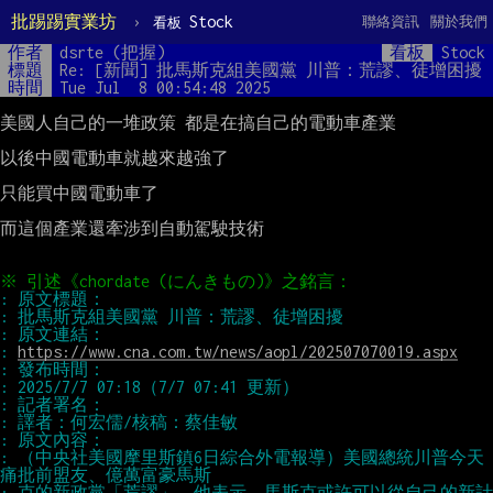
批踢踢實業坊
›
Stock
聯絡資訊
關於我們
看板
作者
dsrte (把握)
看板
Stock
標題
Re: [新聞] 批馬斯克組美國黨 川普：荒謬、徒增困擾
時間
Tue Jul  8 00:54:48 2025
美國人自己的一堆政策 都是在搞自己的電動車產業

以後中國電動車就越來越強了

只能買中國電動車了

而這個產業還牽涉到自動駕駛技術

: 
https://www.cna.com.tw/news/aopl/202507070019.aspx
: （中央社美國摩里斯鎮6日綜合外電報導）美國總統川普今天
: 克的新政黨「荒謬」。他表示，馬斯克或許可以從自己的新計