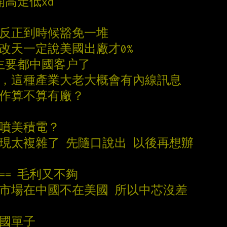
開高走低xd
再說 反正到時候豁免一堆
性改天一定說美國出廠才0%
 主要都中國客户了
了，這種產業大老大概會有內線訊息
合作算不算有廠？
狂噴美積電？
發現太複雜了 先隨口說出 以後再想辦
== 毛利又不夠
大市場在中國不在美國 所以中芯沒差
美國單子