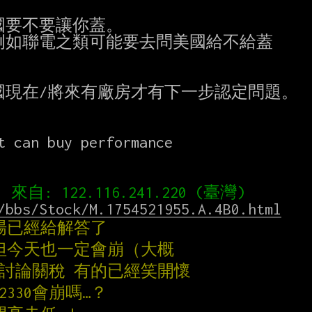
要不要讓你蓋。

，例如聯電之類可能要去問美國給不給蓋

現在/將來有廠房才有下一步認定問題。

t can buy performance

/bbs/Stock/M.1754521955.A.4B0.html
市場已經給解答了
縮 但今天也一定會崩（大概
在討論關稅 有的已經笑開懷
2330會崩嗎…？