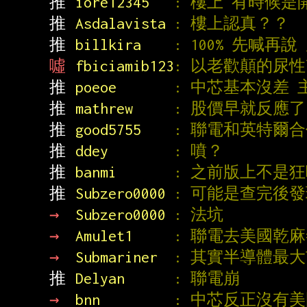
推 
iore12345   
: 樓上 有時候是
推 
Asdalavista 
: 樓上認真？？
推 
billkira    
: 100% 先喊
噓 
fbiciamib123
: 以老歡顛的尿
推 
poeoe       
: 中芯基本沒差
推 
mathrew     
: 股價早就反應
推 
good5755    
: 聯電和英特爾
推 
ddey        
: 噴？
推 
banmi       
: 之前版上不是
推 
Subzero0000 
: 可能是查完後
→ 
Subzero0000 
: 法坑
→ 
Amulet1     
: 聯電去美國乾麻
→ 
Submariner  
: 其實半導體最
推 
Delyan      
: 聯電崩
→ 
bnn         
: 中芯反正沒有