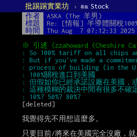
批踢踢實業坊
›
Stock
看板
作者
ASKA (The 羊男)
標題
Re: [情報] 半導體關稅100
時間
Thu Aug  7 07:12:33 2025
[deleted]

我覺得先不用想這麼多。

只要目前/將來在美國完全沒廠，就