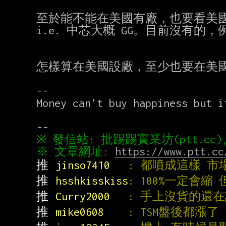
至於能不能在美國有廠，也要看美國
i.e. 中芯大概 GG。目前沒有的
怎樣算在美國設廠，至少也要在美國
--

Money can't buy happiness but i
※ 文章網址: 
https://www.ptt.cc
推 
jinso7410   
: 都噴成這樣 
推 
hsshkisskiss
: 100%一定會
推 
Curry2000   
: 手上沒貨的還
推 
mike0608    
: TSM盤後都漲了 