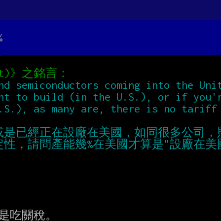
%
是吃關稅。
