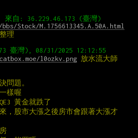
/bbs/Stock/M.1756613345.A.50A.html
走整理
catbox.moe/l0ozkv.png
 放水流大師
解決問題。
不一樣喔
，QE3 黃金就跌了
過來，股市大漲之後房市會跟著大漲才
買房