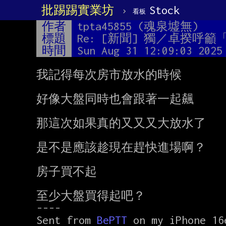
批踢踢實業坊
›
Stock
看板
作者
tpta45855 (魂泉墟無)
標題
Re: [新聞] 獨／卓揆呼
時間
Sun Aug 31 12:09:03 2025
我記得每次房市放水的時候

好像大盤同時也會跟著一起飆

那這次如果真的又又又大放水了

是不是應該趁現在趕快進場啊？

房子買不起

至少大盤買得起吧？

----

Sent from 
BePTT 
on my iPhone 16e