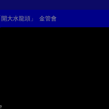
籲「開大水龍頭」 金管會

