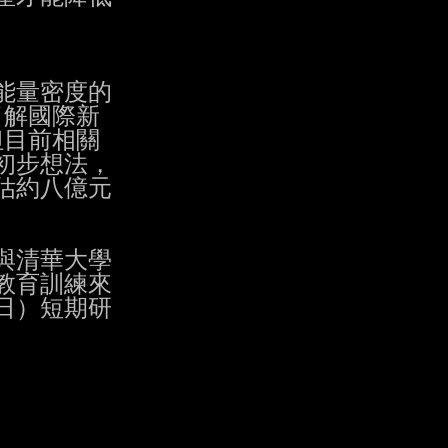
量密度的

解國際新

目前相關

步想法，

估約八億元

清華大學

育訓練來

）短期研
