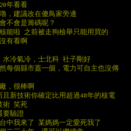
20年看看
花嚕，建議改在傻鳥家旁邊
能會不會是籌碼呢？
了核能啦 之前被走狗檢舉只能用買的
有沒有看啊
公頃 水冷氣冷，士北科 社子剛好
當然每個縣市蓋一個，電力可自主也沒傳
電廠，很棒啊
還早 而且新技術你確定比用超過40年的核電
技術 笑死
還要驗證
的台中我來了 某媽媽一定愛死我了