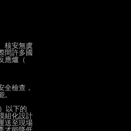
核安無虞

間許多國

應爐（

全檢查，

。

）以下的

模組化設計

送至現場

才能降低
