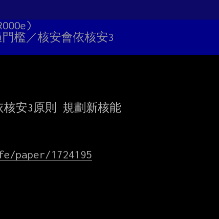
ROOOe)
過門檻／核安會依核安3
核安3原則 規劃新核能

fe/paper/1724195