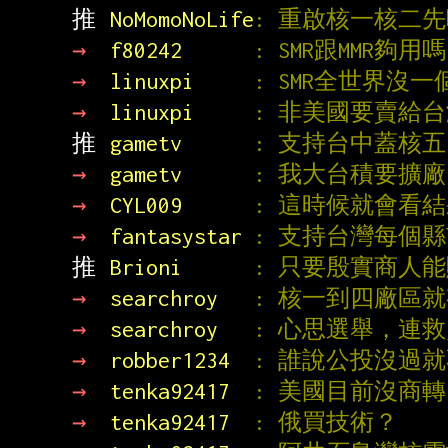
推 
NoMomoNoLife
: 重啟核一核二
→ 
f80242      
: SMR跟MMR夠用嗎
→ 
linuxpi     
: SMR全世界
→ 
linuxpi     
: 非美國要賣給
推 
gametv      
: 支持台中蓋核五
→ 
gametv      
: 我大台積要擴
→ 
CYL009      
: 這時候就會看結
→ 
fantasystar 
: 支持台灣每個縣
推 
Brioni      
: 只要殷實商人
→ 
searchroy   
: 核一到四廠區
→ 
searchroy   
: 心思選舉，連
→ 
robber1234  
: 誰說公投沒過就
→ 
tenka92417  
: 美國目前沒商
→ 
tenka92417  
: 俄買技術？