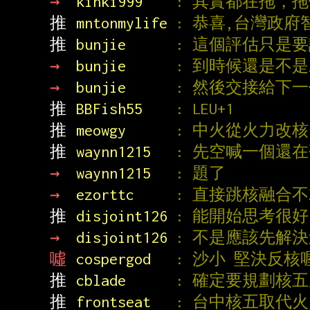
→ 
kinki999    
: 其實都在拖，
推 
mntonmylife 
: 恭喜,台灣政
推 
bunjie      
: 這個評估只是
→ 
bunjie      
: 到時候還是不
→ 
bunjie      
: 然後交接給下
推 
BBFish55    
: LEU+1
推 
meowgy      
: 中火從火力改
推 
waynn1215   
: 先空喊一個還
→ 
waynn1215   
: 題了
→ 
ezorttc     
: 直接跳核融合
推 
disjoint126 
: 能開始思考很好
→ 
disjoint126 
: 不是應該先解
噓 
cospergod   
: 沙小 堅決反核
推 
cblade      
: 確定要規劃核
推 
frontseat   
: 台中核五取代