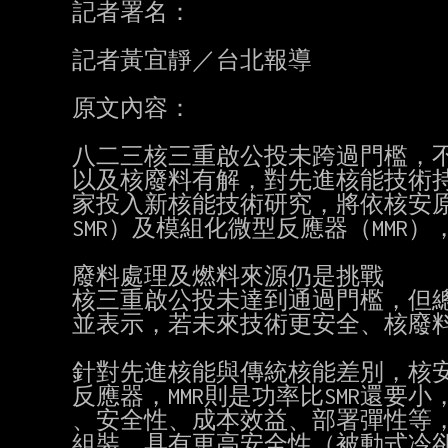
記者署名：

記者黃宜靜／台北報導

原文內容：

八二三核三重啟公投未跨過門檻，不
以及核廢料有解，對先進核能技術持
家投入新核能技術研究，將依核安原
SMR）及模組化微型反應器（MMR
廢料處理及燃料來源仍是挑戰

核三重啟公投未達到通過門檻，但總
並表示，若未來技術更安全、核廢料
針對先進核能與傳統核能差別，核安會
反應器，MMR則是功率比SMR還要
、安全性、成本效益、部署彈性等，
組裝，具有更高安全性（被動式冷卻