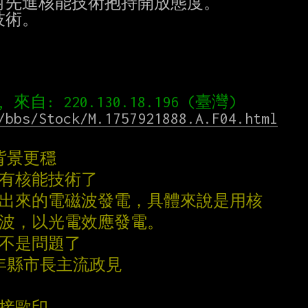
先進核能技術抱持開放態度。

術。

/bbs/Stock/M.1757921888.A.F04.html
背景更穩
豹有核能技術了
發出來的電磁波發電，具體來說是用核
磁波，以光電效應發電。
又不是問題了
明年縣市長主流政見
直接歐印