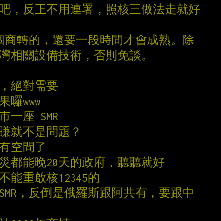
先吧，反正不用連署，照核三做法走就好
沒一個商轉的，還要一段時間才會成熟。除
台灣相關設備技術，否則免談。
廠，絕對需要
果囉www
市一座 SMR
能賺就不是問題？
就有空間了
救災都能晚20天的政府，聽聽就好
不能重啟核12345的
轉SMR，反倒是俄羅斯跟阿共有，要跟中