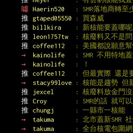
噓 
Haerin520   
: SMR落地商轉至少要
推 
gtaped05550 
: 買森威
推 
billkira    
: 新核能要蓋哪呢
推 
leon1757tw  
: 核廢料又不是
推 
coffee112   
: 美國都說願意幫
→ 
kainolife   
: SMR 不用特
→ 
kainolife   
: ！
推 
coffee112   
: 但最實際 還是
→ 
stacy99love 
: 核能是趨勢 
推 
jexcel      
: 核廢料放金門
推 
Croy        
: SMR的話 就
推 
chungj      
: 一縣市一核能
→ 
takuma      
: 北市蓋新SMR
→ 
takuma      
: 全台核電包圍網