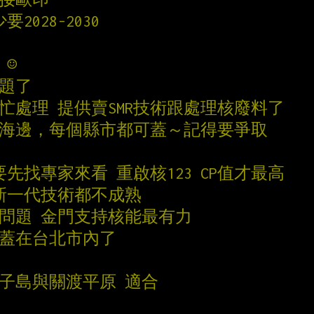
2028-2030
 ☺
問題了
忙處理 提供賣SMR技術跟處理核廢料了
地蓋海邊，每個縣市都可蓋～記得要爭取
要先找專家來看 重啟核123 CP值才最高
但新一代技術都不成熟
沒問題 金門支持核能最有力
可以蓋在台北市內了
 社子島與關渡平原 適合