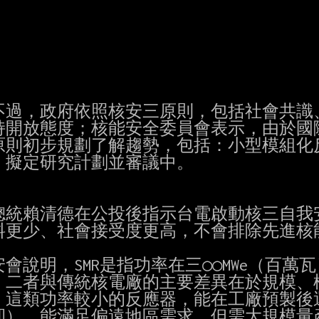
過，政府依照核安三原則，包括社會共識、
開放態度；核能安全委員會表示，由於國際
則初步規劃了解趨勢，包括：小型模組化反
），擬定研究計劃並審議中。

統賴清德在公投後指示台電啟動核三自我安
更少、社會接受度更高，不會排除先進核能
說明，SMR是指功率在三○○MWe（百萬瓦
小，二者與傳統核電廠的主要差異在於規模、
這類功率較小的反應器，能在工廠預製後運
），能滿足偏遠地區需求，但需大規模量產