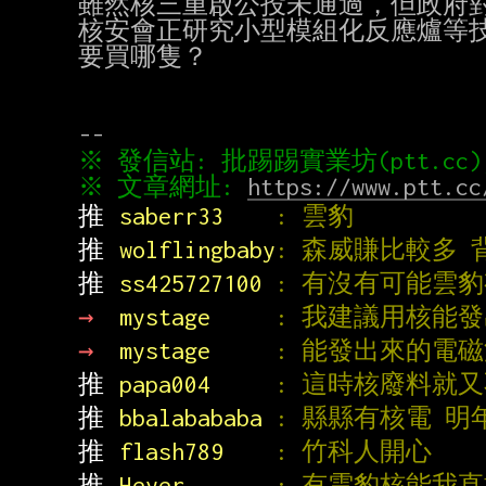
雖然核三重啟公投未通過，但政府對
核安會正研究小型模組化反應爐等技
要買哪隻？

※ 文章網址: 
https://www.ptt.cc
推 
saberr33    
: 雲豹
推 
wolflingbaby
: 森威賺比較多 
推 
ss425727100 
: 有沒有可能雲
→ 
mystage     
: 我建議用核能
→ 
mystage     
: 能發出來的電
推 
papa004     
: 這時核廢料就
推 
bbalabababa 
: 縣縣有核電 
推 
flash789    
: 竹科人開心
推 
Heyer       
: 有雲豹核能我