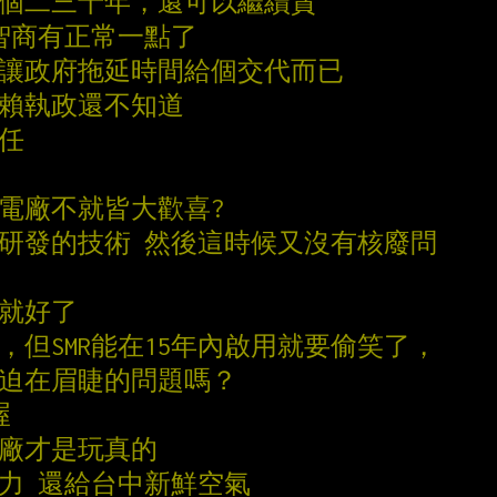
拖個二三十年，還可以繼續貪
府智商有正常一點了
要讓政府拖延時間給個交代而已
是賴執政還不知道
一任
核電廠不就皆大歡喜?
在研發的技術 然後這時候又沒有核廢問
不就好了
，但SMR能在15年內啟用就要偷笑了，
決迫在眉睫的問題嗎？
喔
五廠才是玩真的
火力 還給台中新鮮空氣