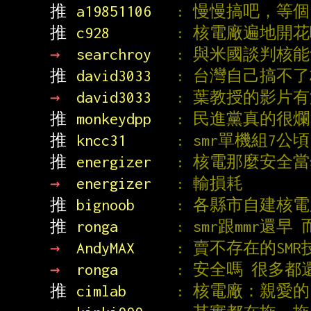
推 
a19851106   
: 慢慢搞吧，等個
推 
c928        
: 核電廠遍地開
→ 
searchroy   
: 與米國談判核
推 
david3033   
: 台灣自己搞不
→ 
david3033   
: 葉教授的影片
推 
monkeydpp   
: 民進黨真的很爛
推 
kncc31      
: smr單機組7
推 
energizer   
: 核電那麼安全
→ 
energizer   
: 輸損耗
推 
bignoob     
: 各縣市自建核
推 
ronga       
: smr跟mmr
→ 
AndyMAX     
: 賣不存在的SMR
→ 
ronga       
: 安全嗎 很多都
推 
cimlab      
: 核電廠：親愛