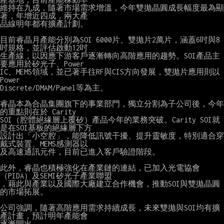
維持在九成，隨著市場需求增溫，今年雙拋晶圓成長幅度最為顯
著，年增近四成，兩大產

品線明年都有擴產計劃。

目前睿晶月產能分別為SOI 6000片、雙拋片2萬片，涵蓋6吋與8
吋規格，並評估啟動12吋

生產線，以因應下游客戶逐漸轉向高階應用的趨勢。SOI產品主
要應用於矽光子、Power

IC、MEMS領域，並已著手往RF與CIS方向發展，雙拋片應用則以
Power

Discrete/DMAM/Panel等為主。

睿晶本為合晶集團旗下的事業部門，獨立分割為子公司後，今年
的重點則在於 Carity

SOI（腔體絕緣層上覆矽）產品今年的業務突破。Carity SOI就
是在SOI基板的絕緣層下方

設計出「小空腔」，能降低訊號干擾、提升靈敏度，特別適合穿
戴式裝置、MEMS感測器以

及高速通訊元件，目前已進入客戶驗證階段。

此外，睿晶也積極強化在產業鏈的連結，已加入光電協會
（PIDA）及SEMI矽光子產業聯盟

，藉此與產業以及國際大廠建立合作機會，推動SOI與雙拋晶圓
的市場拓展。

公司強調，隨著高階應用需求持續成長，未來雙拋與SOI均有擴
產計畫，預計明年產能會

逐漸開出。
