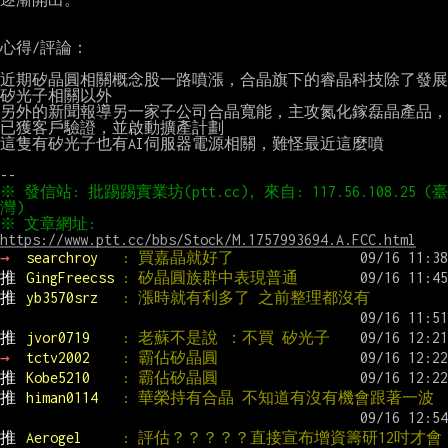
心得/評論：

近期矽晶圓相關概念股一路噴漲，合晶旗下的睿晶科技除了發展
矽光子相關以外

另外的新聞報導另一家子公司合晶寬能，主攻氮化鎵磊晶產品，
已獲客戶驗證，並啟動擴產計劃

這隻有矽光子也有AI伺服器電源相關，難怪最近這麼噴

※ 發信站: 批踢踢實業坊(ptt.cc), 來自: 117.56.108.25 (臺
※ 文章網址: 
https://www.ptt.cc/bbs/Stock/M.1757993694.A.FCC.html
→ 
searchroy   
: 買嘉晶就好了
推 
GingFreecss 
: 矽晶圓族群中表現普通
推 
yb3570srz   
: 漲時就有利多了 之前整理都沒有
推 
jvor0719    
: 老蘇不是說 ：不買 矽光子
→ 
tctv2002    
: 霸佔矽晶圓
推 
Kobe5210    
: 霸佔矽晶圓
推 
himan0114   
: 華榮持有合晶 不知道有沒有機會跟著一波
推 
Aerogel     
: 評估？？？？？直接宣布增資籌研12吋才會