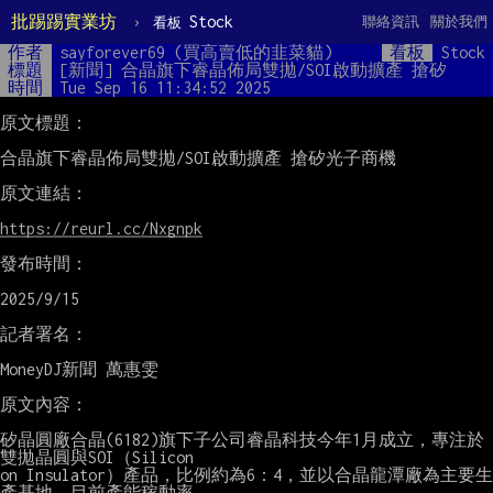
批踢踢實業坊
›
Stock
聯絡資訊
關於我們
看板
作者
sayforever69 (買高賣低的韭菜貓)
看板
Stock
標題
[新聞] 合晶旗下睿晶佈局雙拋/SOI啟動擴產 搶矽
時間
Tue Sep 16 11:34:52 2025
原文標題：

合晶旗下睿晶佈局雙拋/SOI啟動擴產 搶矽光子商機

原文連結：

https://reurl.cc/Nxgnpk
發布時間：

2025/9/15

記者署名：

MoneyDJ新聞 萬惠雯

原文內容：

矽晶圓廠合晶(6182)旗下子公司睿晶科技今年1月成立，專注於
雙拋晶圓與SOI（Silicon

on Insulator）產品，比例約為6：4，並以合晶龍潭廠為主要生
產基地，目前產能稼動率
