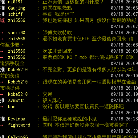
推 
ni0191      
: 正2+美債 這樣配的叫什麼？
推 
Gaujing     
: 超哭在嗆幾點
推 
schiff      
: 事實 我是信了
噓 
zhi5566     
: 我也是這樣想 結果四月 債沒什麼避險功能
→ 
vanii40     
: 師傅大吹特吹
→ 
zhi5566     
: 還不如老實買市值ETF 至少最後會回來 債
你至少要下
→ 
zhi5566     
: 次QE才會回來
→ 
zhi5566     
: 股票買BRK KO T-mob 都比債抗跌多了 BRK
還滿手現金
推 
Kobe5210    
: 不完全對。更多的是還有很多人誤以為30年
前的美債
→ 
Kobe5210    
: 跟現在的美債是會用同一種週期模型在金融
市場提供
→ 
Kobe5210    
: 交易
推 
svmwtti     
: 殺人誅心
→ 
bnn         
: 沒錯 所以應該要直接買反一避險隊吧
推 
Kevinsa     
: 最討厭你這種敏銳的小鬼
→ 
fightword   
: 哭啊 本債蛙好像沒穿衣服一樣被看穿了
推 
CaTkinGG    
: 我年初勸我債蛙朋友至少要定期定額S&P500 