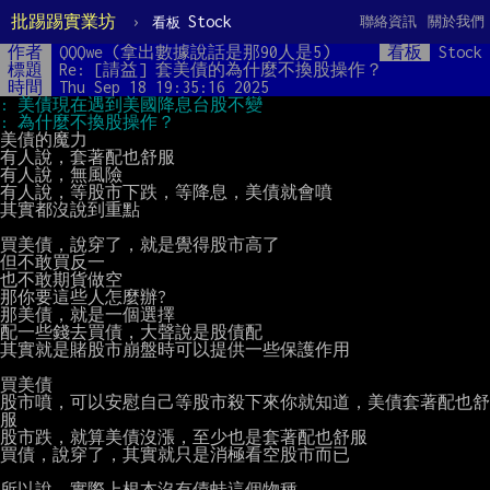
批踢踢實業坊
›
Stock
聯絡資訊
關於我們
看板
作者
QQQwe (拿出數據說話是那90人是5)
看板
Stock
標題
Re: [請益] 套美債的為什麼不換股操作？
時間
Thu Sep 18 19:35:16 2025
美債的魔力

有人說，套著配也舒服

有人說，無風險

有人說，等股市下跌，等降息，美債就會噴

其實都沒說到重點

買美債，說穿了，就是覺得股市高了

但不敢買反一

也不敢期貨做空

那你要這些人怎麼辦?

那美債，就是一個選擇

配一些錢去買債，大聲說是股債配

其實就是賭股市崩盤時可以提供一些保護作用

買美債

股市噴，可以安慰自己等股市殺下來你就知道，美債套著配也舒
服

股市跌，就算美債沒漲，至少也是套著配也舒服

買債，說穿了，其實就只是消極看空股市而已

所以說，實際上根本沒有債蛙這個物種
