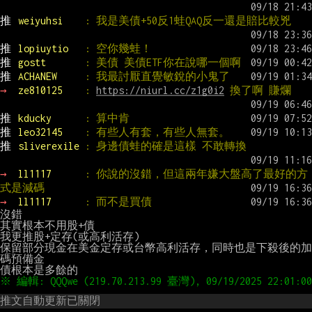
推 
weiyuhsi    
: 我是美債+50反1蛙QAQ反一還是賠比較兇
推 
lopiuytio   
: 空你幾蛙！
推 
gostt       
: 美債 美債ETF你在說哪一個啊
推 
ACHANEW     
: 我最討厭直覺敏銳的小鬼了
→ 
ze810125    
: 
https://niurl.cc/z1g0i2
 換了啊 賺爛
推 
kducky      
: 算中肯
推 
leo32145    
: 有些人有套，有些人無套。
推 
sliverexile 
: 身邊債蛙的確是這樣 不敢轉換
→ 
ll1117      
: 你說的沒錯，但這兩年嫌大盤高了最好的方
式是減碼
→ 
ll1117      
: 而不是買債
沒錯

其實根本不用股+債

我更推股+定存(或高利活存)

保留部分現金在美金定存或台幣高利活存，同時也是下殺後的加
碼預備金

推文自動更新已關閉