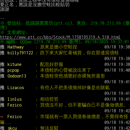
要正名，應該是沒膽空蛙比較貼切

謝謝

※ 發信站: 批踢踢實業坊(ptt.cc), 來自: 219.70.213.99 (臺
※ 文章網址: 
https://www.ptt.cc/bbs/Stock/M.1758195319.A.510.html
推 
Hathway     
: 原來是膽小空蛙捏
推 
billy791122 
: 跌下來大家忙著補貨，你在那邊當債蛙
推 
kitune      
: 配息好舒服
推 
pcpop       
: 本債蛙的心聲被說出來了
推 
Oodoon13    
: 本債蛙突然感覺好赤裸無所遁形
推 
Lizacos     
: 有些人不把美債換掉好像是在賭氣
推 
linlus      
: 相信哲哲
推 
Fezico      
: 買債沒不好，但不要騙自己不是像做價差。
→ 
Fezico      
: 市場就有一票人買債卷做價差，不覺得奇怪
嘛...
推 
skcu        
: 無法反駁