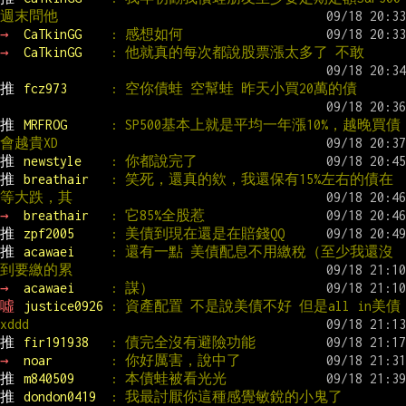
週末問他
→ 
CaTkinGG    
: 感想如何
→ 
CaTkinGG    
: 他就真的每次都說股票漲太多了 不敢
推 
fcz973      
: 空你債蛙 空幫蛙 昨天小買20萬的債
推 
MRFROG      
: SP500基本上就是平均一年漲10%，越晚買債
會越貴XD
推 
newstyle    
: 你都說完了
推 
breathair   
: 笑死，還真的欸，我還保有15%左右的債在
等大跌，其
→ 
breathair   
: 它85%全股惹
推 
zpf2005     
: 美債到現在還是在賠錢QQ
推 
acawaei     
: 還有一點 美債配息不用繳稅（至少我還沒
到要繳的累
→ 
acawaei     
: 謀）
噓 
justice0926 
: 資產配置 不是說美債不好 但是all in美債 
xddd
推 
fir191938   
: 債完全沒有避險功能
→ 
noar        
: 你好厲害，說中了
推 
m840509     
: 本債蛙被看光光
推 
dondon0419  
: 我最討厭你這種感覺敏銳的小鬼了