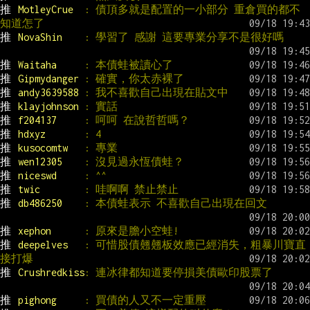
推 
MotleyCrue  
: 債頂多就是配置的一小部分 重倉買的都不
知道怎了
推 
NovaShin    
: 學習了 感謝 這要專業分享不是很好嗎
推 
Waitaha     
: 本債蛙被讀心了
推 
Gipmydanger 
: 確實，你太赤裸了
推 
andy3639588 
: 我不喜歡自己出現在貼文中
推 
klayjohnson 
: 實話
推 
f204137     
: 呵呵 在說哲哲嗎？
推 
hdxyz       
: 4
推 
kusocomtw   
: 專業
推 
wen12305    
: 沒見過永恆債蛙？
推 
niceswd     
: ^^
推 
twic        
: 哇啊啊 禁止禁止
推 
db486250    
: 本債蛙表示 不喜歡自己出現在回文
推 
xephon      
: 原來是膽小空蛙!
推 
deepelves   
: 可惜股債翹翹板效應已經消失，粗暴川寶直
接打爆
推 
Crushredkiss
: 連冰律都知道要停損美債歐印股票了
推 
pighong     
: 買債的人又不一定重壓