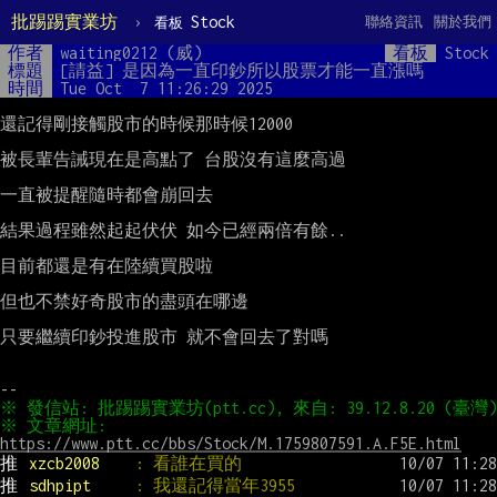
批踢踢實業坊
›
Stock
聯絡資訊
關於我們
看板
作者
waiting0212 (威)
看板
Stock
標題
[請益] 是因為一直印鈔所以股票才能一直漲嗎
時間
Tue Oct  7 11:26:29 2025
還記得剛接觸股市的時候那時候12000

被長輩告誡現在是高點了 台股沒有這麼高過

一直被提醒隨時都會崩回去

結果過程雖然起起伏伏 如今已經兩倍有餘..

目前都還是有在陸續買股啦

但也不禁好奇股市的盡頭在哪邊

只要繼續印鈔投進股市 就不會回去了對嗎

※ 文章網址: 
https://www.ptt.cc/bbs/Stock/M.1759807591.A.F5E.html
推 
xzcb2008    
: 看誰在買的
推 
sdhpipt     
: 我還記得當年3955