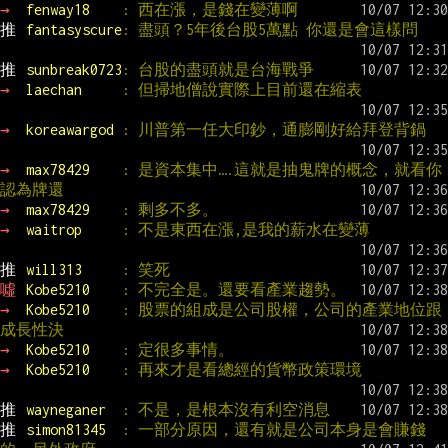
→ 
fenway18    
: 西在漲，是錢在變薄啊
推 
fantasyscure
: 盡頭？5年後台股5萬點 你還是會這樣問
推 
sunbreak0723
: 台股的盡頭就是台海戰爭
→ 
laechan     
: 但掃地僧說實際上目前還在縮表
→ 
koreawargod 
: 川普第一任大印鈔，通膨剛好給拜登背鍋
→ 
max78429    
: 是資本集中….這就是抽鬼牌的概念，就看你
認為牌還
→ 
max78429    
: 剩多不多。
→ 
waitrop     
: 不是東西在漲,是我的薪水在變薄
推 
will313     
: 笑死
噓 
Kobe5210    
: 不完全是。還要看產業趨勢。
→ 
Kobe5210    
: 股票的組成是公司股權，公司的產業地位跟
成長性決
→ 
Kobe5210    
: 定很多事情。
→ 
Kobe5210    
: 再來才是看總經的貨幣政策環境
推 
wayneganer  
: 不是，是根本沒有利空消息
推 
simon81345  
: 一部分原因，還有就是公司本身是會賺錢