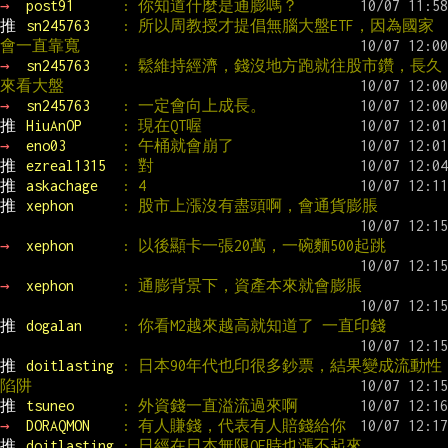
→ 
post91      
: 你知道什麼是通膨嗎？
推 
sn245763    
: 所以周教授才提倡無腦大盤ETF，因為國家
會一直靠寬
→ 
sn245763    
: 鬆維持經濟，錢沒地方跑就往股市鑽，長久
來看大盤
→ 
sn245763    
: 一定會向上成長。
推 
HiuAnOP     
: 現在QT喔
→ 
eno03       
: 午桶就會崩了
推 
ezreal1315  
: 對
推 
askachage   
: 4
推 
xephon      
: 股市上漲沒有盡頭啊，會通貨膨脹
→ 
xephon      
: 以後顯卡一張20萬，一碗麵500起跳
→ 
xephon      
: 通膨背景下，資產本來就會膨脹
推 
dogalan     
: 你看M2越來越高就知道了 一直印錢
推 
doitlasting 
: 日本90年代也印很多鈔票，結果變成流動性
陷阱
推 
tsuneo      
: 外資錢一直溢流過來啊
→ 
DORAQMON    
: 有人賺錢，代表有人賠錢給你
推 
doitlasting 
: 日經在日本無限QE時也漲不起來