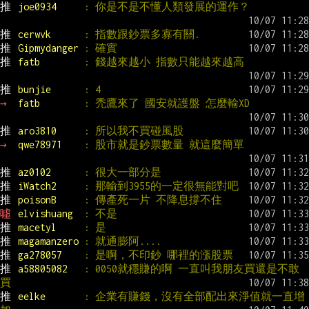
推 
joe0934     
: 你是不是不懂人類發展的運作？
推 
cerwvk      
: 指數跟鈔票多寡有關.
推 
Gipmydanger 
: 確實
推 
fatb        
: 錢越來越小 指數只能越來越高
推 
bunjie      
: 4
→ 
fatb        
: 禿鷹來了 國安就護盤 怎麼輸XD
推 
aro3810     
: 所以我不買碰風股
→ 
qwe78971    
: 股市就是鈔票數量 就這麼簡單
推 
az0102      
: 很大一部分是
推 
iWatch2     
: 那輸到3955的一定很無能對吧
推 
poisonB     
: 傳產死一片 不降息撐不住
噓 
elvishuang  
: 不是
推 
macetyl     
: 是
推 
magamanzero 
: 就通膨阿....
推 
ga278057    
: 是啊，不印鈔 哪裡的漲股票
推 
a58805082   
: 0050就穩賺的啊 一直叫我朋友買還是不敢
買
推 
eelke       
: 企業有賺錢，沒有全部配出來淨值就一直增