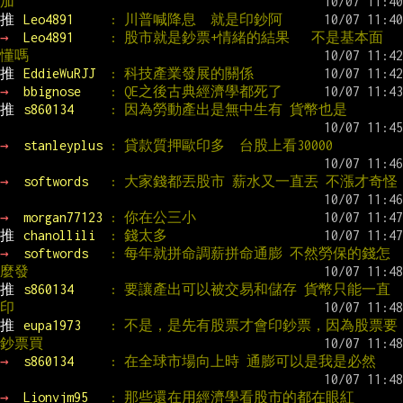
加
推 
Leo4891     
: 川普喊降息  就是印鈔阿
→ 
Leo4891     
: 股市就是鈔票+情緒的結果   不是基本面  
懂嗎
推 
EddieWuRJJ  
: 科技產業發展的關係
→ 
bbignose    
: QE之後古典經濟學都死了
推 
s860134     
: 因為勞動產出是無中生有 貨幣也是
→ 
stanleyplus 
: 貸款質押歐印多  台股上看30000
→ 
softwords   
: 大家錢都丟股市 薪水又一直丟 不漲才奇怪
→ 
morgan77123 
: 你在公三小
推 
chanollili  
: 錢太多
→ 
softwords   
: 每年就拼命調薪拼命通膨 不然勞保的錢怎
麼發
推 
s860134     
: 要讓產出可以被交易和儲存 貨幣只能一直
印
推 
eupa1973    
: 不是，是先有股票才會印鈔票，因為股票要
鈔票買
→ 
s860134     
: 在全球市場向上時 通膨可以是我是必然
→ 
Lionvjm95   
: 那些還在用經濟學看股市的都在眼紅