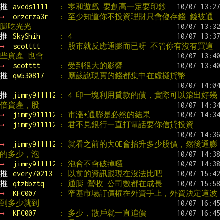
推 
avcds1111   
: 零和遊戲 要創高一定要印鈔
→ 
orzorza3r   
: 至少知道你不投資理財只會傻存錢 錢被通
膨吃光光
推 
SkyShih     
: 4
→ 
scotttt     
: 股市就反應通膨而已呀 不管你有沒有買這
些資產 也會
→ 
scotttt     
: 受到很大的影響
推 
qw530817    
: 應該說現實的錢都集中在虛擬貨幣
推 
jimmy911112 
: 4 印一塊利用貸款的債，實際可以滾出好幾
倍資產，股
→ 
jimmy911112 
: 市漲+通膨是必然的結果
→ 
jimmy911112 
: 君不見銀行一直打電話要你信貸投資
→ 
jimmy911112 
: 就看之前的大QE會抬升多少股價，然後通膨
的多少，泡
→ 
jimmy911112 
: 泡會不會破掉囉
推 
every70213  
: 以前的資訊跟現在沒法比吧
推 
qtzbbztq    
: 通膨 營收 公司數都在成長
→ 
KFC007      
: 窄基市場訂價權在外資手上，外資決定這波
到多少就到
→ 
KFC007      
: 多少，散戶就一直追價