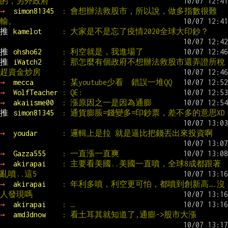
的，另外政府
→ 
simon81345  
: 會想辦法救股市，所以說，做多指數很難
輸。
推 
kamelot     
: 大家是不是忘了疫情2020全球大印鈔？
推 
ohsho62     
: 利空就是，我進場了
推 
iWatch2     
: 那怎麼有個政府不想辦法救股市還弄證所稅
趕資金炒房
→ 
mecca       
: 某youtube少看  錯誤一堆QQ
→ 
WolfTeacher 
: QE:
→ 
akaiisme00  
: 漲原因之一是因為通膨
推 
simon81345  
: 通貨膨脹=錢變多=印鈔票，差不多的意思XD
→ 
youdar      
: 邏輯上是拉 就是逼比把錢丟出來投資啊
→ 
Gazza555    
: 一直漲一直爽
→ 
akirapai    
: 主要看美國..美國一直噴，全球8成都跟著
亂噴..這5
→ 
akirapai    
: 年利多噴，利空更可怕，都噴到創新高….沒
人發現嗎
→ 
akirapai    
: …
→ 
amd3dnow    
: 看土耳其就知道了,通膨->股市大漲