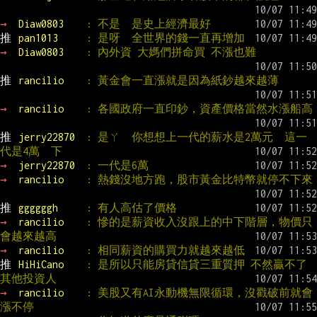
→ 
Diaw0803    
: 不是  是史上經濟最好
推 
pan1013     
: 是呀  全世界的錢一直再增加
→ 
Diaw0803    
: 內外資 大媽們拼命買 不漲也難
推 
rancilio    
: 黃金會一直漲就是因為紙鈔越來越薄
→ 
rancilio    
: 各國政府一直印鈔，資產價格當然水漲船高
推 
jerry22870  
: 是ㄚ  你想想上一代的薪水是2萬元  這一
代是4萬  下
→ 
jerry22870  
: 一代是6萬
→ 
rancilio    
: 熱錢沒地方跑，股市黃金比特幣就停不下來
推 
ggggggh     
: 有人高估了價格
→ 
rancilio    
: 慘的是薪資收入沒跟上的中下階層，物價只
會越來越高
→ 
rancilio    
: 相同薪資的購買力就越來越低
推 
HiHiCano    
: 是所以只能房貸信貸三重質押 不然贏不了
其他投資人
→ 
rancilio    
: 美股又有AI永動機無限循環，沒戳破前就會
漲不停