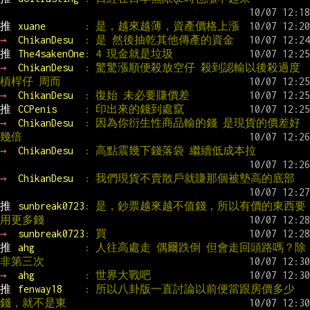
推 
xuane       
: 是，越來越薄，資產價格上漲
→ 
ChikanDesu  
: 是 然後抽乾其他傳產的資金
推 
The4sakenOne
: 4 現金就是垃圾
→ 
ChikanDesu  
: 驚驚漲順便殺放空仔 殺到認輸以後殺過度
槓桿仔 周而
→ 
ChikanDesu  
: 復始 未必要賺價差
推 
CCPenis     
: 印出來的錢到處竄
→ 
ChikanDesu  
: 因為你衍生性商品輸的錢 是現貨的價差好
幾倍
→ 
ChikanDesu  
: 高點震幾下錢落袋 繼續低成本拉
→ 
ChikanDesu  
: 我們現貨不賣散戶就賺那個被墊高的底部
推 
sunbreak0723
: 是，鈔票越來越不值錢，所以有價的東西要
用更多錢
→ 
sunbreak0723
: 買
推 
ahg         
: 人往高處走 偶爾跌倒 但會走回頭路嗎？除
非第三次
→ 
ahg         
: 世界大戰吧
推 
fenway18    
: 所以八卦版一直討論以前便當跟房價多少
錢，就不是東