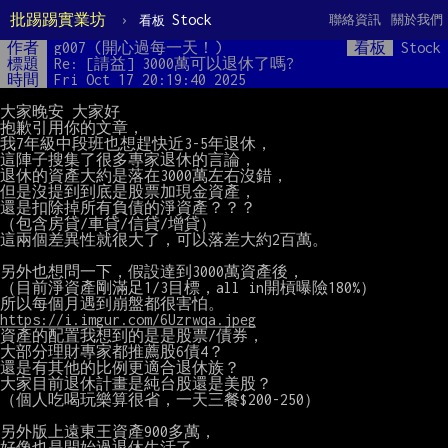
批踢踢實業坊
›
Stock
聯絡資訊
關於我們
看板
作者
g007 (開心過每一天！)
看板
Stock
標題
Re: [請益] 3000萬可以退休了嗎?
時間
Fri Oct 17 20:19:40 2025
大家晚安 大家好

抱歉引用你的文章，

我7年級中段班也想趕快近3-5年退休，

這陣子搜集了很多專家退休的言論，

退休的資產大約是落在3000萬左右沒錯，

但是沒提到到底是股票加現金資產，

還是扣除掉所有負債的淨資產？？？

（包含房貸/車貸/信貸/增貸）

這兩個差異性就很大了，可以落差大約2百萬。

另外也想問一下，假設達到3000萬資產後，

（目前淨資產剛滿足1/3目標，all in開槓曝險180%）

https://i.imgur.com/6Uzrwqa.jpeg
資產的配置我想到的是是股票/債券，

大部分理財專家都推薦股6債4？

還是有其他的比例更適合退休族？

大家目前退休計畫是純台股還是美股？

（個人吃喝玩樂算很省，一天三餐$200-250）

另外版上遠東王資產900多萬，

好像也是開始過退休生活了，
