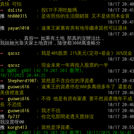
真快 可怕
→ 
dslite      
: 投ETF不用吃飯嗎
推 
hh800315    
: 是依照你的生活開銷算 又不是依照本金算
推 
yayan1010   
: 遠東王家裏有房有地等繼承當然可以退休
。。。。。真假== 如果有土地 那真的沒辦法比，

我姐她光靠夫家土地賣掉，隨便都3000萬進帳分

→ 
qscxz       
: 我是40%股票 21%美元(定存+基金) 36%現金
→ 
qscxz       
: 現金未來一年再投入股票約一半
※ 編輯: g007 (42.79.207.203 臺灣), 
→ 
Shepherd1987
: 當然是不含自住的淨資產
推 
guowei616   
: 遠東王的資產停在900多萬很多年了 還套在
美債裡進退
→ 
guowei616   
: 不得 他是有房有家產 要不然資產幾年不成
長 不恐慌
→ 
guowei616   
: 我才不信
推 
fp737       
: 你北屯那間老透天賣掉沒
推 
korgh413    
: 當然是淨資產…