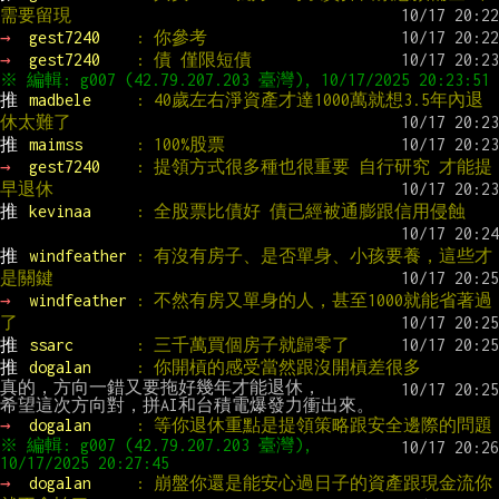
需要留現
→ 
gest7240    
: 你參考
→ 
gest7240    
: 債 僅限短債
推 
madbele     
: 40歲左右淨資產才達1000萬就想3.5年內退
休太難了
推 
maimss      
: 100%股票
→ 
gest7240    
: 提領方式很多種也很重要 自行研究 才能提
早退休
推 
kevinaa     
: 全股票比債好 債已經被通膨跟信用侵蝕
推 
windfeather 
: 有沒有房子、是否單身、小孩要養，這些才
是關鍵
→ 
windfeather 
: 不然有房又單身的人，甚至1000就能省著過
了
推 
ssarc       
: 三千萬買個房子就歸零了
推 
dogalan     
: 你開槓的感受當然跟沒開槓差很多
真的，方向一錯又要拖好幾年才能退休，

→ 
dogalan     
: 等你退休重點是提領策略跟安全邊際的問題
※ 編輯: g007 (42.79.207.203 臺灣), 
→ 
dogalan     
: 崩盤你還是能安心過日子的資產跟現金流你