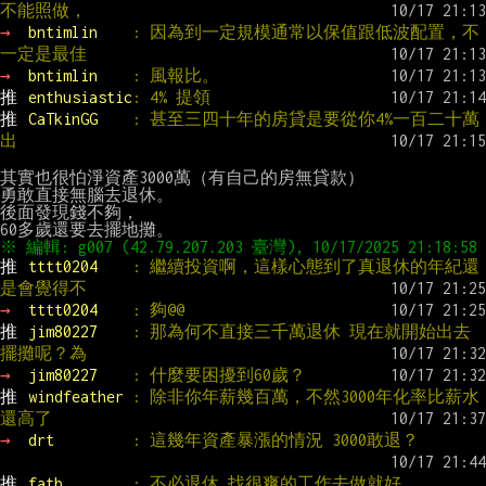
不能照做，
→ 
bntimlin    
: 因為到一定規模通常以保值跟低波配置，不
一定是最佳
→ 
bntimlin    
: 風報比。
推 
enthusiastic
: 4% 提領
推 
CaTkinGG    
: 甚至三四十年的房貸是要從你4%一百二十萬
出
其實也很怕淨資產3000萬（有自己的房無貸款）

勇敢直接無腦去退休。

後面發現錢不夠，

推 
tttt0204    
: 繼續投資啊，這樣心態到了真退休的年紀還
是會覺得不
→ 
tttt0204    
: 夠@@
推 
jim80227    
: 那為何不直接三千萬退休 現在就開始出去
擺攤呢？為
→ 
jim80227    
: 什麼要困擾到60歲？
推 
windfeather 
: 除非你年薪幾百萬，不然3000年化率比薪水
還高了
→ 
drt         
: 這幾年資產暴漲的情況 3000敢退？
推 
fatb        
: 不必退休 找很爽的工作去做就好