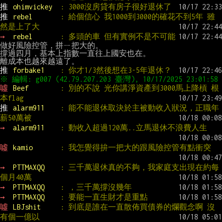
推 
ohimvickey  
: 3000沒房貸有房子很好退休了
推 
rebel       
: 給個信心 我1000到3000的確花不到5年 雖
然是上了大
→ 
rebel       
: 多頭的車 但有實例不是不可能
做好風險控管，拼ㄧ把大的。

撐過四月，基本上指數一直往上國安也在。

推 
forbake1    
: 你才1/3然後想在3-5年退休？
噓 
Beef        
: 別的不說 光你講淨資產到3000馬上降槓 根
本flag
推 
alarm911    
: 能不能退休取決於主被動收入狀況，正職年
薪50萬被
→ 
alarm911    
: 動收入超過120萬..立馬退休不浪費人生
噓 
kamio       
: 我怎覺得拚一把大的跟風險控管有點衝突
→ 
PTTMAXQQ    
: 三千萬退休真的不夠，我家庭支出現在約每
個月40萬
→ 
PTTMAXQQ    
: ，三千萬撐沒幾年
→ 
PTTMAXQQ    
: 要能一直生財才是重點
噓 
LBJshit     
: 到底是誰在一直散佈買債券的爛觀念啊 沒
有個一億以