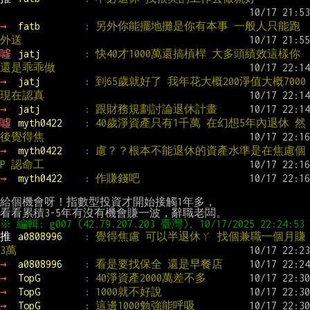
→ 
fatb        
: 另外你能擺地攤是你有本事 一般人只能跑
外送
噓 
jatj        
: 快40才1000萬還搞槓桿 大多頭績效這樣你
還是乖乖做
→ 
jatj        
: 到65歲就好了 我年花大概200淨值大概7000 
現在認真
→ 
jatj        
: 跟財務規劃討論退休計畫
噓 
myth0422    
: 40歲淨資產只有1千萬 在幻想5年內退休 然
後覺得焦
→ 
myth0422    
: 慮？？根本不能退休的資產水準是在焦慮個
P 認命工
→ 
myth0422    
: 作賺錢吧
給個機會呀！指數型投資才開始接觸1年多，

推 
a0808996    
: 覺得焦慮 可以半退休ㄚ 找個兼職一個月賺
3萬
→ 
a0808996    
: 看是要找保全 還是早餐店
→ 
TopG        
: 40淨資產2000萬差不多
→ 
TopG        
: 1000就不好說
→ 
TopG        
: 這邊1000勉強能呼吸