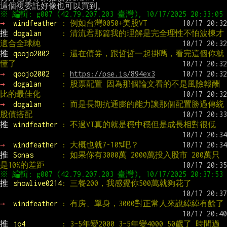
→ 
windfeather 
: 例如台灣0050+美股VT
推 
dogalan     
: 清流君那篇我的理解是完全理性不怕波棟才
適合全球純
推 
qoojo2002   
: 還在債券，跟哲哲一起掛嗎，看完這個你就
懂了
→ 
qoojo2002   
: 
https://pse.is/894ex3
→ 
dogalan     
: 股票配置 因為那個論文看的不是風險報酬
比的最佳化
→ 
dogalan     
: 而是長期抗通膨的能力讓那個配置勝過傳統
股債搭配
推 
windfeather 
: 不過VT真的就是穩中穩但是成長相對很低
→ 
windfeather 
: 大概也就7-10%吧？
推 
Sonas       
: 如果你有3000萬 2000萬投入股市 200萬只
是10%的差距
推 
showlive0214
: 三餐200，我感覺你500萬就夠花了
→ 
windfeather 
: 有房、單身，3000對正常人來說綽綽有餘了
推 
jo4         
: 3~5年變2000 3~5年變4000 50歲了 時間過