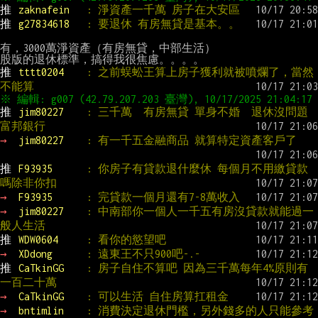
推 
zaknafein   
: 淨資產一千萬 房子在大安區
推 
g27834618   
: 要退休 有房無貸是基本。。
有，3000萬淨資產（有房無貸，中部生活）

推 
tttt0204    
: 之前蜈蚣王算上房子獲利就被噴爛了，當然
不能算
推 
jim80227    
: 三千萬  有房無貸 單身不婚  退休沒問題  
富邦銀行
→ 
jim80227    
: 有一千五金融商品 就算特定資產客戶了
推 
F93935      
: 你房子有貸款退什麼休 每個月不用繳貸款
嗎除非你扣
→ 
F93935      
: 完貸款一個月還有7-8萬收入
→ 
jim80227    
: 中南部你一個人一千五有房沒貸款就能過一
般人生活
推 
WDW0604     
: 看你的慾望吧
→ 
XDdong      
: 遠東王不只900吧-.-
推 
CaTkinGG    
: 房子自住不算吧 因為三千萬每年4%原則有
一百二十萬
→ 
CaTkinGG    
: 可以生活 自住房算扛租金
→ 
bntimlin    
: 消費決定退休門檻，另外錢多的人只能參考