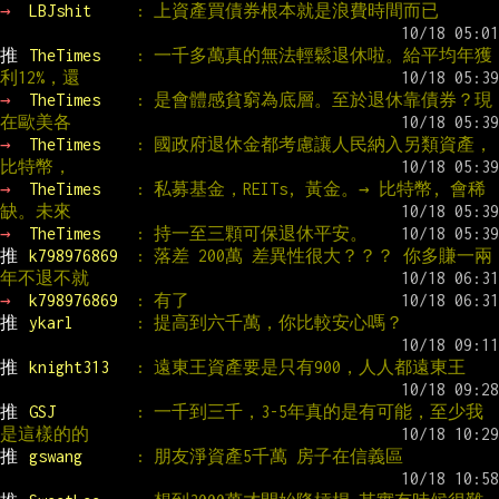
→ 
LBJshit     
: 上資產買債券根本就是浪費時間而已
推 
TheTimes    
: 一千多萬真的無法輕鬆退休啦。給平均年獲
利12%，還
→ 
TheTimes    
: 是會體感貧窮為底層。至於退休靠債券？現
在歐美各
→ 
TheTimes    
: 國政府退休金都考慮讓人民納入另類資產，
比特幣，
→ 
TheTimes    
: 私募基金，REITs, 黃金。→ 比特幣, 會稀
缺。未來
→ 
TheTimes    
: 持一至三顆可保退休平安。
推 
k798976869  
: 落差 200萬 差異性很大？？？ 你多賺一兩
年不退不就
→ 
k798976869  
: 有了
推 
ykarl       
: 提高到六千萬，你比較安心嗎？
推 
knight313   
: 遠東王資產要是只有900，人人都遠東王
推 
GSJ         
: 一千到三千，3-5年真的是有可能，至少我
是這樣的的
推 
gswang      
: 朋友淨資產5千萬 房子在信義區