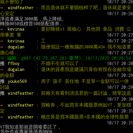
就不會怕了
→ 
windfeather 
: 而且退休就不要開槓桿了吧，退休就是要安
心安定
淨資產滿足3000萬，馬上降槓。

→ 
kevinaa     
: 要好睡就vt 當核心  其他買 食品 消費 公
用事業 軍
→ 
kevinaa     
: 工
→ 
dogalan     
: 隨便假設一種無腦的3000萬AOA 我不知道要
擔心啥...
推 
ffboy       
: 不婚不生就可以了
→ 
dogalan     
: 退休的資產我是建議只算你有投在金融市場
的金額
推 
youke569    
: 房子 孩子 居住地 不是單一金額可以一併
討論
推 
windfeather 
: 前兩天有看到清流君的一篇討論，簡單說是
→ 
windfeather 
: 買帳券，不如買非本國股票例如VT，更加穩
定
→ 
windfeather 
: 概念算是買本國股票+非本國的全球性股票
VT我知道那就是開複委託了，

另外也有專家推債券BNDW，
