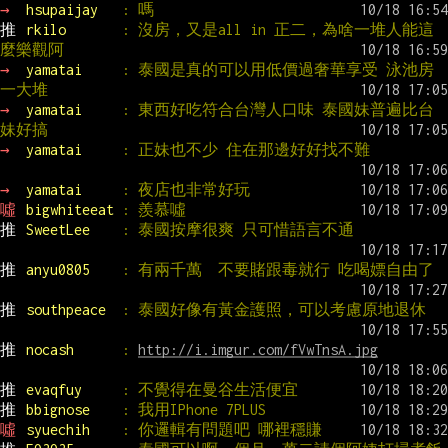
→ 
hsupaijay   
: 嗎
推 
rkilo       
: 沒房，又是all in 正二，為啥一堆人能這
麼樂觀阿
→ 
yamatai     
: 泰國是真的可以用低價過奢華享受 泳池房
一大堆
→ 
yamatai     
: 東西好吃符合台灣人口味 泰國妹普遍比台
妹好搞
→ 
yamatai     
: 正妹也不少 住在那邊好好找不難
→ 
yamatai     
: 夜店也非常好玩
噓 
bigwhiteeat 
: 羨慕噓
推 
SweetLee    
: 泰國按摩很爽 只可惜語言不通
推 
anyu0805    
: 有兩千萬  不要賭跟毒就行 吃喝嫖自由了
推 
southpeace  
: 泰國好像有黃金護照，可以考慮原地退休
推 
nocash      
: 
http://i.imgur.com/fVwTnsA.jpg
推 
evaqfuy     
: 不覺得在曼谷生活便宜
推 
bbignose    
: 我用IPhone 7PLUS
噓 
syuechih    
: 你邏輯有問題吧 哪裡穩賺