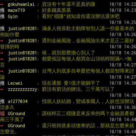
→ 
gokuhwanlai 
: 資沒有十年還不是真的賺
推 
maze719     
: 好多錢真羨慕
推 
Gyin        
: 看到"穩賺"就知道你還沒辦法退休吧
推 
justin818281
: 滿多人很喜歡主動降智別人講一些最基本的
例如什麼
→ 
justin818281
: 遇到金融風險，金融風險出來才是正二最好
發揮的時
→ 
justin818281
: 候，就別那麼擔心別人了
→ 
justin818281
: 都愛假設每個人都買在山頂槓桿開滿=.=無
言
→ 
justin818281
: 台灣人到底多自卑愛把每個人都當智障來討
論
推 
Lecwei      
: 現在通膨 要1億才能躺平了
→ 
zzzzzzzzzzzy
: 窮活有窮活的辦法。三千萬可以了
推 
a1277034    
: 找個人妖結婚，變成泰國人，人妖也沒辦法
活多久
噓 
UGround     
: 講槓桿正二穩賺是來反串的嗎？金融資產都
兩三千萬了
→ 
UGround     
: 還只曉得搭多頭便車的話，那就是怎麼來就
怎麼去。