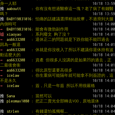
身一人耶
推 
aaboutt     
: 你有沒有想過醫療這一塊？老了病了有錢醫
嗎？
推 
BABY19831016
: 怕痛的話建議選擇精油按摩，不過滑到大腿
內側時可
→ 
BABY19831016
: 能會有微勃副作用
噓 
xiaoyao     
: 系列廢文 夠了沒？
→ 
as6633208   
: 退休正二的問題就是下跌你能不能凹過去 
因為一般退
→ 
as6633208   
: 休就是你沒收入了所以不建議你退休持有波
動這麼大的
→ 
as6633208   
: 資產 但很多人沒講的是如果凹的過去，正
二最後會衝
→ 
as6633208   
: 得比原型還要高很多
→ 
icelaw      
: 你生重病可能隔年就可能拿不到簽證的，這
不是永久
→ 
icelaw      
: 簽，只是一年簽 所以不用很嚴格
推 
Sana        
: 當然可以
推 
pleomax1080 
: 把正二賣光全部轉去VOO，原地退休
推 
strlen      
: 有錢還怕孤獨喔….