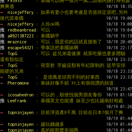
推 
F93935      
: 泰國可以啊一個月一萬二請個阿姨打掃煮飯
爽爽過
→ 
nicejeffery 
: 如果有妻小也要考慮是否值得定居吧,另外
後代當泰國
→ 
nicejeffery 
: 人你ok嗎
推 
redbeanbread
: 可以
推 
a0921387223 
: 泰國躺平
推 
mraznice    
: 可以，我是你的話就直接衝了
推 
escape54321 
: 學泰語把泰國妹啊
→ 
TopG        
: 可以 趁兄弟還健康 就算吃藥也要多體驗 
還有類似近
→ 
TopG        
: 視雷射 牙齒這類有年紀限制的 提早安排 
能硬的兄弟
→ 
TopG        
:  是億萬老頭買不到的好東西
→ 
Pheromone   
: 泰妹好像不錯 XV上有個很讚的頻道
→ 
icosahedron 
: 可以的，順便找個男朋友養你
推 
LeeFrank    
: 泰國英文也能通 妹至少也比越南好相處
→ 
topninjayen 
: 目前淨資產8千萬 目前在日本7個月了爽
→ 
topninjayen 
: 越玩錢越多
→ 
topninjayen 
: 真的能那麼幸福嗎