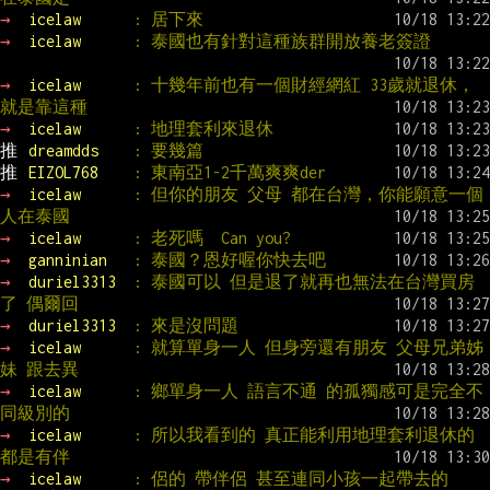
→ 
icelaw      
: 居下來
→ 
icelaw      
: 泰國也有針對這種族群開放養老簽證
→ 
icelaw      
: 十幾年前也有一個財經網紅 33歲就退休，
就是靠這種
→ 
icelaw      
: 地理套利來退休
推 
dreamdds    
: 要幾篇
推 
EIZOL768    
: 東南亞1-2千萬爽爽der
→ 
icelaw      
: 但你的朋友 父母 都在台灣，你能願意一個
人在泰國
→ 
icelaw      
: 老死嗎  Can you?
→ 
ganninian   
: 泰國？恩好喔你快去吧
→ 
duriel3313  
: 泰國可以 但是退了就再也無法在台灣買房
了 偶爾回
→ 
duriel3313  
: 來是沒問題
→ 
icelaw      
: 就算單身一人 但身旁還有朋友 父母兄弟姊
妹 跟去異
→ 
icelaw      
: 鄉單身一人 語言不通 的孤獨感可是完全不
同級別的
→ 
icelaw      
: 所以我看到的 真正能利用地理套利退休的 
都是有伴
→ 
icelaw      
: 侶的 帶伴侶 甚至連同小孩一起帶去的