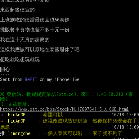
東西超級便宜的

上班族吃的便當最便宜也50泰銖

攤販餐車食物也差不多十元一份

我在這十天真的超爽的

這樣我應該可以原地在泰國退休了吧

想吃就吃想玩就玩

開心

----

Sent from 
BePTT 
on my iPhone 16e

※ 發信站: 批踢踢實業坊(ptt.cc), 來自: 1.46.20.213 (泰
※ 文章網址: 
https://www.ptt.cc/bbs/Stock/M.1760764115.A.66D.html
→ 
HiuAnOP     
: 泰國可以
→ 
HiuAnOP     
: 建議改成現貨穩穩賺，然後保持5%現金在手
應急
推 
limingche   
: 一個人泰國可以啦，一家子就不夠了