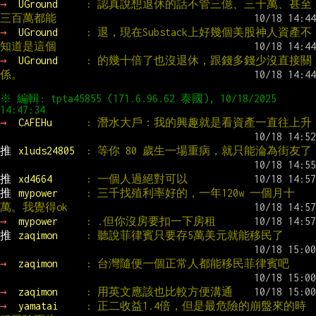
→ 
UGround     
: 認真說想退休的話不管三億、三千萬、甚至
三百萬都能
→ 
UGround     
: 退，現在Substack上好幾個美股神人資產不
知道是這個
→ 
UGround     
: 的幾十倍了也沒退休，跟錢多錢少沒直接關
係。
※ 編輯: tpta45855 (171.6.96.62 泰國), 10/18/2025 
→ 
CAFEHu      
: 潛水大戶：我的興趣就是看資產一直往上升
推 
xluds24805  
: 等你 80 歲生一場重病，就只能淪為街友了
推 
xd4664      
: 一個人過絕對可以
推 
mypower     
: 三千找殖利率好的，一年120w 一個月十
萬。我覺得ok
→ 
mypower     
: .但你沒房要扣一下房租
推 
zaqimon     
: 聽說菲律賓只要存5萬美元就能移民了
→ 
zaqimon     
: 台灣隨便一個正常人都能移民菲律賓吧
→ 
zaqimon     
: 用英文應該也比較方便溝通
→ 
yamatai     
: 正二收益1.4倍，但是最危險的崩盤來的時