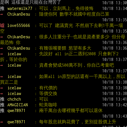
推 
watermilk77 
: 可以，立刻馬上，免得後悔
→ 
ChikanDesu  
: 隨便你阿 數學不就國中程度自己算
噓 
love555666  
: 可以了 建議賣光 不然崩下去剩1千萬一場
空
→ 
ChikanDesu  
: 很多人注重分子-也就是資產要多少 但分母
最恐怖 你
→ 
ChikanDesu  
: 有幾張嘴要餵 慾望有多大
→ 
icelaw      
: 先說好 all in正二遇到2008 只會剩下2
折，等於你的
→ 
icelaw      
: 資產會變成500萬不到，你自己考量吧
→ 
icelaw      
: 如果all in原型的話還有一千萬以上，所以
買正二是
→ 
icelaw      
: 有代價的
→ 
icelaw      
: 等價交換
推 
chchch      
: 可以
推 
AMAGICIAN   
: 蛇美咖啡
推 
qwe78971    
: 兩千萬台去哪裡幾乎都可以退休
→ 
qwe78971    
: 每年股息就夠花費了，更別提股價上升