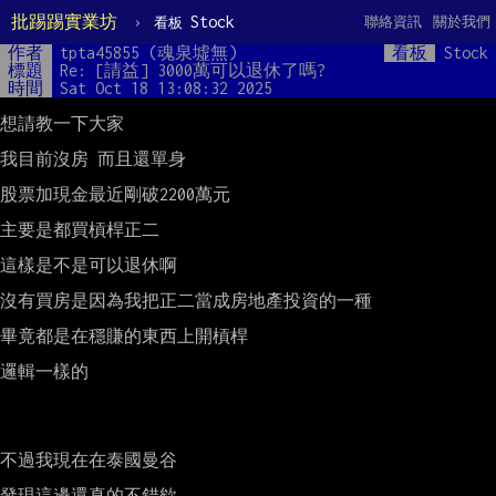
批踢踢實業坊
›
Stock
聯絡資訊
關於我們
看板
作者
tpta45855 (魂泉墟無)
看板
Stock
標題
Re: [請益] 3000萬可以退休了嗎?
時間
Sat Oct 18 13:08:32 2025
想請教一下大家

我目前沒房 而且還單身

股票加現金最近剛破2200萬元

主要是都買槓桿正二

這樣是不是可以退休啊

沒有買房是因為我把正二當成房地產投資的一種

畢竟都是在穩賺的東西上開槓桿

邏輯一樣的

不過我現在在泰國曼谷

發現這邊還真的不錯欸
