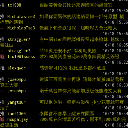
推 
tc1988      
: 跟歐美黃金簽比起來泰國真的超便宜
推 
NicholasTse3
: 如果你要退休的話建議要轉一部分原型 槓
桿型的遇到
→ 
NicholasTse3
: 景氣下旬會跌很深  屆時壓力會比較大
推 
straggler7  
: 有中國YTer靠翻譯機長留越南撩妹 越妹比
泰妹白
→ 
straggler7  
: 菲律賓治安不好 有槍劫風險
噓 
liu1981sssss
: 才2200萬資產會花500萬泰銖買精英簽證
推 
alexqwer    
: 感覺蠻可怕的 我比這多都不敢退
推 
josephpu    
: 建議三百萬美金再說 這樣才能參加慈善撲
克王大賽
→ 
josephpu    
: 兩千萬台幣你只能參加股版低能廢文大賽
推 
yangtsur    
: 可以退休啦--穩定被動後 少少花費就可爽
活了
推 
ian41360    
: 泰國會不會早上醒來在園區
噓 
hsupaijay   
: 2000萬在台灣算苦行僧，那不到2000萬的是
奴隸生活