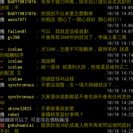
推 
BABY19831016
: 單身手握2200萬，除非自己做出莫名其妙的
決策，不
→ 
BABY19831016
: 然我想不出來要怎麼翻車
推 
awss1971    
: 你都說 開心了~~開心就好 開心就行!!
推 
fallen01    
: 可以  我就是這樣規劃
推 
gv390       
: 不會再有2008年的狀況了，準備上看三萬
→ 
icelaw      
: 才2200，怎麼不可能翻車，最簡單的 就遇
到報酬順序
→ 
icelaw      
: 風險啊
→ 
icelaw      
: 就一退休 就遇到大跌，然後還是維持正二
的配置 又
→ 
icelaw      
: 持續提領4%這樣
推 
synchronous 
: 不要說崩盤，生一場大病錢就沒了...
→ 
synchronous 
: 大家退休規劃都是不會生病不會有任何意外
XD
→ 
shine32025  
: 不要吸毒跟創業
推 
rebel       
: 泰國精英簽好拿嗎？
噓 
gokuhwanlai 
: 股票跌個30趴或遁入熊市再來問這個問題好
不好。投