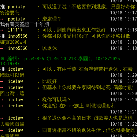
推 
pooiuty     
: 可以退了啦！不然要拼到幾歲。只是好奇你
簽證要怎
→ 
pooiuty     
: 麼處理？
→ 
ll1117      
: 可以，到熊市再出來工作就好
推 
inmo5566    
: 你都可以接受用16e了 可見你的物慾很低 
確實2000w可
→ 
inmo5566    
: 以退休
※ 編輯: tpta45855 (1.46.20.213 泰國), 10/18/2025 
推 
icelaw      
: 可以，有兩千萬 在台灣過苦行退休，在泰
國就可以過
→ 
icelaw      
: 比較好
→ 
icelaw      
: 但基本上你就要在泰國待到老死 偶爾才能
回台灣，這
→ 
icelaw      
: 樣你可以嗎？
→ 
icelaw      
: 你這招 在Fire族上 叫做地理套利
→ 
icelaw      
: 很多退休金不高的日本 跟歐美人也是這樣
去泰國跟墨
→ 
icelaw      
: 西哥過相當不錯的退休生活，但你就要從此
在泰國定