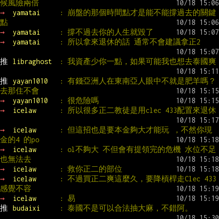
候風險兩倍
→ 
yamatai     
: 崩盤的那個時間點才是能不能撐過去的關鍵
點
→ 
yamatai     
: 撐不過去你的人生就毀了
→ 
yamatai     
: 所以拿來退休的話 通常不會建議拿正2
推 
libraghost  
: 我資產少你一點，如果可能我也想去泰國爽
推 
yayan1010   
: 有錢亞洲人在東南亞人眼中不就是肥羊嗎？
去那住不會
→ 
yayan1010   
: 很危險嗎
→ 
icelaw      
: 所以很多正二教徒是用clec 433配置來退休
→ 
icelaw      
: 但這招也是要本金夠大才能玩 ，不然你現
金的4 的po
→ 
icelaw      
: ol不夠大 不但會有提領完的危機 水位不足
也無法去
→ 
icelaw      
: 救你正二的部位
→ 
icelaw      
: 不過買正二爽這麼久，要降槓桿走Clec 433 
感覺不容
→ 
icelaw      
: 易
推 
budaixi     
: 泰國不是可以合法抽大麻，不錯阿。