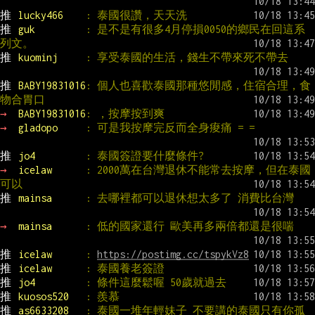
推 
lucky466    
: 泰國很讚，天天洗
推 
guk         
: 是不是有很多4月停損0050的鄉民在回這系
列文。
推 
kuominj     
: 享受泰國的生活，錢生不帶來死不帶去
推 
BABY19831016
: 個人也喜歡泰國那種悠閒感，住宿合理，食
物合胃口
→ 
BABY19831016
: ，按摩按到爽
→ 
gladopo     
: 可是我按摩完反而全身痠痛 = =
推 
jo4         
: 泰國簽證要什麼條件?
→ 
icelaw      
: 2000萬在台灣退休不能常去按摩，但在泰國
可以
推 
mainsa      
: 去哪裡都可以退休想太多了 消費比台灣
→ 
mainsa      
: 低的國家還行 歐美再多兩倍都還是很喘
推 
icelaw      
: 
https://postimg.cc/tspykVz8
推 
icelaw      
: 泰國養老簽證
推 
jo4         
: 條件這麼鬆喔 50歲就過去
推 
kuosos520   
: 羨慕
推 
as6633208   
: 泰國一堆年輕妹子 不要講的泰國只有你孤