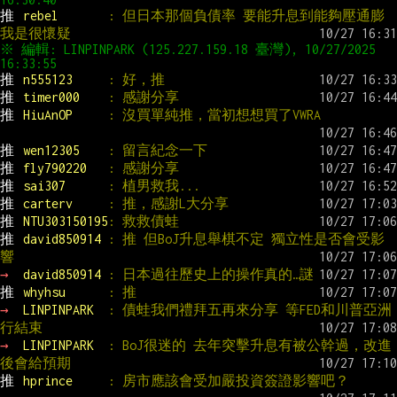
推 
rebel       
: 但日本那個負債率 要能升息到能夠壓通膨
我是很懷疑
※ 編輯: LINPINPARK (125.227.159.18 臺灣), 10/27/2025 
推 
n555123     
: 好，推
推 
timer000    
: 感謝分享
推 
HiuAnOP     
: 沒買單純推，當初想想買了VWRA
推 
wen12305    
: 留言紀念一下
推 
fly790220   
: 感謝分享
推 
sai307      
: 植男救我...
推 
carterv     
: 推，感謝L大分享
推 
NTU303150195
: 救救債蛙
推 
david850914 
: 推 但BoJ升息舉棋不定 獨立性是否會受影
響
→ 
david850914 
: 日本過往歷史上的操作真的…謎
推 
whyhsu      
: 推
→ 
LINPINPARK  
: 債蛙我們禮拜五再來分享 等FED和川普亞洲
行結束
→ 
LINPINPARK  
: BoJ很迷的 去年突擊升息有被公幹過，改進
後會給預期
推 
hprince     
: 房市應該會受加嚴投資簽證影響吧？