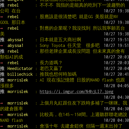
推 
rebel       
: 不不不 我指的是能真的吃到下一波趨勢的
公司 在台
→ 
rebel       
: 股應該是很清楚吧 就是GG 美股就是NV 
GOOL 那日本
→ 
rebel       
: 對應的企業呢？我沒找到 所以我寧願丟台
美
推 
abyssa1     
: 日本就是五大商社啊
→ 
abyssa1     
: Sony Toyota 任天堂  很多吧
推 
rebel       
: 那些老牌企業成長沒問題 但未來真的會有
類似AI的成
→ 
rebel       
: 長力道嗎？
推 
Heedictator 
: 老巴又贏了
推 
billiechick 
: 推我也想何時加碼
推 
morrislek   
: AI 現在漲記憶體 日股的NAND flash 也跟
漲很多
推 
morrislek   
: 
https://i.imgur.com/N4hjLI7.jpeg
→ 
morrislek   
: 上個月丸紅跟住友下跌時多補了一咪咪。我
的建倉匯率
→ 
morrislek   
: 比較高，在145～150間。上週聽群聯老總說
NAND flash
→ 
morrislek   
: 會漲十年 去建倉鎧俠 但隔一週末出掉了 