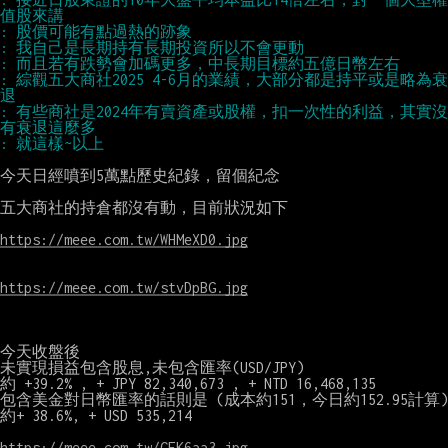
: 綜觀五大商社2025 4-6月的業績，大部分都是持平或是略為衰
: 有些商社是2024年有賣資產或股權，扣一次性的利益，其實沒
今天日經噴到5萬點歷史紀錄，留個紀念

五大商社的持倉都沒有動，目前狀況如下

https://meee.com.tw/WHMeXD0.jpg
https://meee.com.tw/stvDpBG.jpg
今天收盤後

未實現損益包含股息,未包含匯率(USD/JPY)

約 +39.2% , + JPY 82,340,673 , + NTD 16,468,135

包含美金對日幣匯率的話則是 (成本約151，今日約152.95計算)

約+ 38.6%, + USD 535,214

https://meee.com.tw/CEK6aa3.jpg