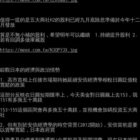
值得一提的是五大商社H2的股利已經九月底除息準備於今年十二
月發放

算是不無小補的股利，希望明年可以繼續  1.持續提升股利 2.
若有回調多做庫藏股

https://meee.com.tw/N3OPY3X.jpg
綜觀日本的經濟與政治情勢

1. 高市首相上任後市場期待她延續安倍經濟學相較日圓貶值較
寬鬆的政策

這部分反映在日圓短期匯率上，今天美金對日圓飆上去153，我
151有多換五十萬鎂

153~155這個區間會再多換五十萬鎂，並視機會加碼投資五大商
社

2. 但有別於安倍經濟學的時空背景(2012開始)，安倍當初是要
以貨幣寬鬆，日本政府買

入資產及公債來刺激通膨/企業投資及民間消費，現在日本的狀