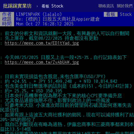
批踢踢實業坊
›
Stock
聯絡資訊
關於我們
看板
作者
LINPINPARK (lalalo)
看板
Stock
標題
Re: [標的] 日股五大商社及Appier建倉
時間
Mon Oct 27 16:28:12 2025
: 
https://meee.com.tw/ED1tYad.jpg
: 
https://meee.com.tw/ZvAbUAW.jpg
: 可參考米大臣 小泉進次郎目前的聲望與石破茂如何逐漸失去
: 如果有跟上這波五大商社獲利的鄉民，現在可以減持獲利了結
: 我自己判斷現在有略為過熱，伊藤忠商事和三菱商事都來到本
: 接近日股東證的10年大盤平均本益比14倍左右，對一個大型權