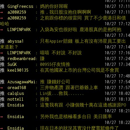
推 
GingFreecss 
: 媽的你好屌喔
→ 
a2080259    
: 推，我日股沒抱住啊啊啊
→ 
a2080259    
: 之前跟你標的很雷同 買了不少鹿港日和債 
哈哈
→ 
LINPINPARK  
: 入袋為安也很好啦 鹿港股真的是抱阿抱
推 
abyssa1     
: 只有Appier賠錢 板上有沒有沛星員工要出
來道歉？
→ 
LINPINPARK  
: 嘻嘻 不好說 不好說
推 
redbeanbread
: 賺
推 
SuGK        
: 00955仔友情推
推 
keel90135   
: 在其他國家上市的台灣公司我是不會買
推 
AzusagawaMai
: 推 賺錢好公司
→ 
oread168    
: 三井物產讚 跟著巴爺爺上車
推 
calqlus     
: Lin拔...救我.......
推 
nottell     
: 推推
推 
Ensidia     
: 這隻我有跟 小賺個幾十萬在這邊感謝原PO
→ 
Ensidia     
: 另外我也是積極看多台日 美日匯率
→ 
Ensidia     
: 現在日本的狀況其實沒什麼寬鬆條件了