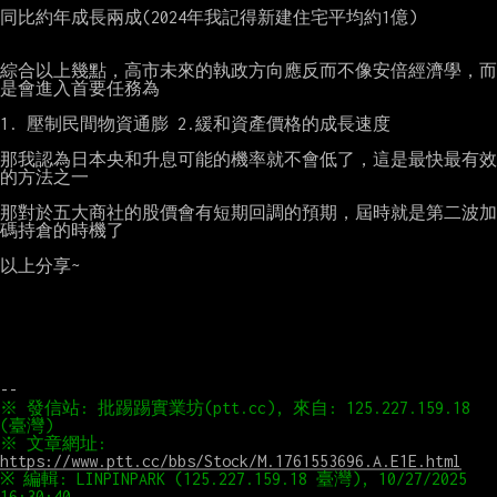
同比約年成長兩成(2024年我記得新建住宅平均約1億)

綜合以上幾點，高市未來的執政方向應反而不像安倍經濟學，而
是會進入首要任務為

1. 壓制民間物資通膨 2.緩和資產價格的成長速度

那我認為日本央和升息可能的機率就不會低了，這是最快最有效
的方法之一

那對於五大商社的股價會有短期回調的預期，屆時就是第二波加
碼持倉的時機了

以上分享~

※ 發信站: 批踢踢實業坊(ptt.cc), 來自: 125.227.159.18 
※ 文章網址: 
https://www.ptt.cc/bbs/Stock/M.1761553696.A.E1E.html
※ 編輯: LINPINPARK (125.227.159.18 臺灣), 10/27/2025 