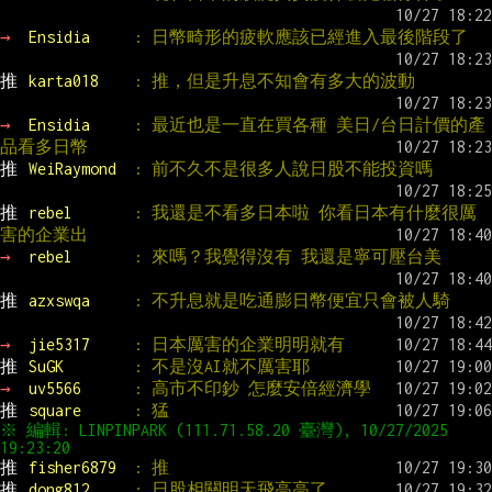
→ 
Ensidia     
: 日幣畸形的疲軟應該已經進入最後階段了
推 
karta018    
: 推，但是升息不知會有多大的波動
→ 
Ensidia     
: 最近也是一直在買各種 美日/台日計價的產
品看多日幣
推 
WeiRaymond  
: 前不久不是很多人說日股不能投資嗎
推 
rebel       
: 我還是不看多日本啦 你看日本有什麼很厲
害的企業出
→ 
rebel       
: 來嗎？我覺得沒有 我還是寧可壓台美
推 
azxswqa     
: 不升息就是吃通膨日幣便宜只會被人騎
→ 
jie5317     
: 日本厲害的企業明明就有
推 
SuGK        
: 不是沒AI就不厲害耶
→ 
uv5566      
: 高市不印鈔 怎麼安倍經濟學
推 
square      
: 猛
※ 編輯: LINPINPARK (111.71.58.20 臺灣), 10/27/2025 
推 
fisher6879  
: 推
推 
dong812     
: 日股相關明天飛高高了