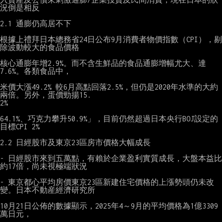
況倒是相反

2.1 通膨仍高居不下

根據上禮拜日本總務省24日公布9月消費者物價指數（CPI），剔
除波動較大的食品價格

核心通膨年增2.9%。而不含生鮮品的食品通膨增幅尤大、達
7.6%。各類食品中，

米價大漲49.2% 較6月高點回落2.5%，但仍是2020年水準的大約
兩倍。另外，蛋價勁揚15.

2%

64.1%、巧克力攀升50.9%」，目前仍然超過日本央行BOJ設定的
目標CPI 2%

2.2 日經股市及東京23區房市價格大幅成長

- 日經股市來到五萬點，有賴於企業盈利實質成長，大盤本益比
約17倍，尚未視極端狀況

- 東京都心平均房價東京23區新建住宅價格的上漲勢頭仍未改
變。日本不動産經濟研究所

10月21日公佈的數據顯示，2025年4～9月的平均價格為1億3309
萬日元，
