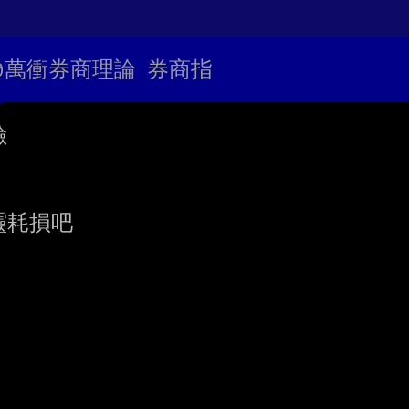
70萬衝券商理論 券商指


耗損吧
