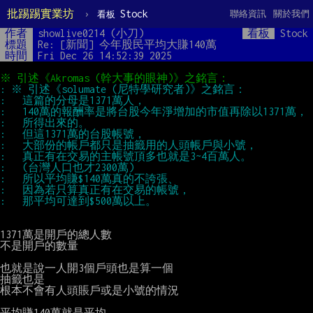
批踢踢實業坊
›
Stock
聯絡資訊
關於我們
看板
作者
showlive0214 (小刀)
看板
Stock
標題
Re: [新聞] 今年股民平均大賺140萬
時間
Fri Dec 26 14:52:39 2025
1371萬是開戶的總人數

不是開戶的數量

也就是說一人開3個戶頭也是算一個

抽籤也是

根本不會有人頭賬戶或是小號的情況

平均賺140萬就是平均
