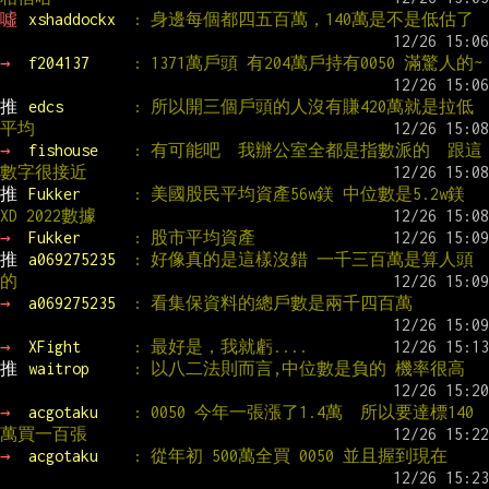
噓 
xshaddockx  
: 身邊每個都四五百萬，140萬是不是低估了
→ 
f204137     
: 1371萬戶頭 有204萬戶持有0050 滿驚人的~
推 
edcs        
: 所以開三個戶頭的人沒有賺420萬就是拉低
平均
→ 
fishouse    
: 有可能吧  我辦公室全都是指數派的  跟這
數字很接近
推 
Fukker      
: 美國股民平均資產56w鎂 中位數是5.2w鎂 
XD 2022數據
→ 
Fukker      
: 股市平均資產
推 
a069275235  
: 好像真的是這樣沒錯 一千三百萬是算人頭
的
→ 
a069275235  
: 看集保資料的總戶數是兩千四百萬
→ 
XFight      
: 最好是，我就虧....
推 
waitrop     
: 以八二法則而言,中位數是負的 機率很高
→ 
acgotaku    
: 0050 今年一張漲了1.4萬  所以要達標140
萬買一百張
→ 
acgotaku    
: 從年初 500萬全買 0050 並且握到現在