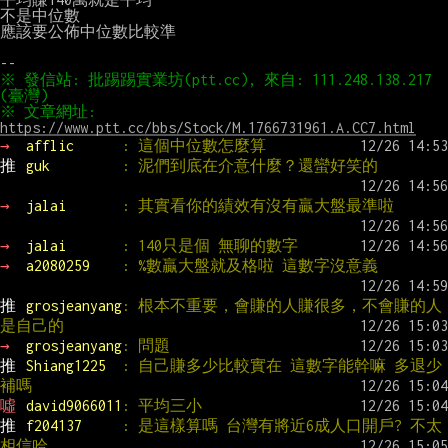
不是中位數

應該要公佈中位數比較準

※ 發信站: 批踢踢實業坊(ptt.cc), 來自: 111.248.138.217 
※ 文章網址: 
https://www.ptt.cc/bbs/Stock/M.1766731961.A.CC7.html
→ 
afflic      
: 這個中位數怎麼算
推 
guk         
: 泥們到底在介意什麼？還蠻好笑的
→ 
jalai       
: 其實看你的績效有沒有贏大盤最準啦
→ 
jalai       
: 140只是個 無聊的數字
→ 
a2080259    
: %數贏大盤就及格啦 這數字沒意義
推 
grosjeanyang
: 根本不重要，會賺的人賺很多，不會賺的人
是自己的
→ 
grosjeanyang
: 問題
推 
Shiang1225  
: 自己賺多少比較實在 這數字能幹嘛 多退少
補嗎
噓 
david9066011
: 平均三小
推 
f204137     
: 是這樣算嗎 台灣有將近6成人口開戶? 不太
相信哈