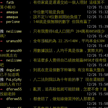
→ 
fatb        
: 有些家庭是通通交給一個人理財 這樣算不
算小帳XD
→ 
amaqua      
: 中位數可能是負值
→ 
amaqua      
: 說不定1/4位數就開始負值了
→ 
perlone     
: 140就是個無聊的數字 但我有贏了
推 
neilisme    
: 只有我覺得6成人口開戶 204萬有0050很少
嗎?
→ 
uranus99    
: 全年漲幅約為 22.2%=140W，平均本金630W
→ 
uranus99    
: 用數據說話，人均千萬是假象，實際大約
600萬左右
→ 
neilisme    
: 有這麼多人覺得自己績效能贏0050才很奇怪
吧
推 
dogalan     
: 到底在意這個數字幹嘛啦 有沒有贏大盤自
己不知道嗎
推 
PoLyGyNy    
: 八二法則我以為十年前的事了 現在還能賠
錢的人有1%?
→ 
dferww55    
: 亂買，追高殺低就可能賠錢，怎麼不會？連
投顧老師
→ 
dferww55    
: 都會賠了，做短線做當沖的人那麼多