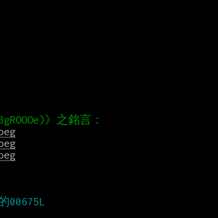




peg
peg
peg