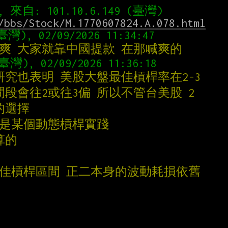
/bbs/Stock/M.1770607824.A.078.html
太爽 大家就靠中國提款 在那喊爽的
研究也表明 美股大盤最佳槓桿率在2-3
間段會往2或往3偏 所以不管台美股 2
錯的選擇
法也是某個動態槓桿實踐
算的
最佳槓桿區間 正二本身的波動耗損依舊