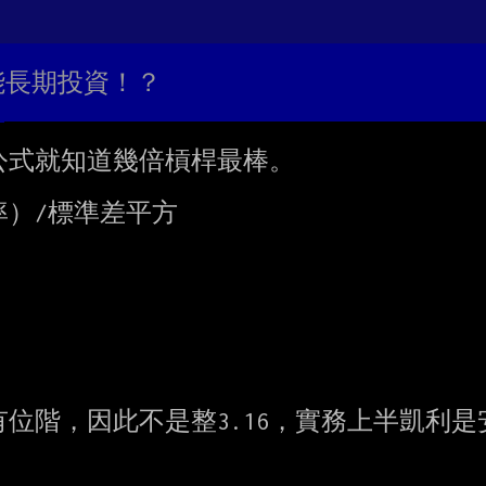
不能長期投資！？
式就知道幾倍槓桿最棒。

）/標準差平方

階，因此不是整3.16，實務上半凱利是安