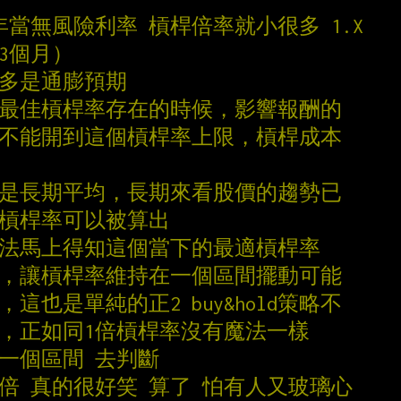
0年當無風險利率 槓桿倍率就小很多 1.X
3個月）
更多是通膨預期
當最佳槓桿率存在的時候，影響報酬的
能不能開到這個槓桿率上限，槓桿成本
的是長期平均，長期來看股價的趨勢已
候槓桿率可以被算出
無法馬上得知這個當下的最適槓桿率
說，讓槓桿率維持在一個區間擺動可能
這也是單純的正2 buy&hold策略不
因，正如同1倍槓桿率沒有魔法一樣
給你一個區間 去判斷
兩倍 真的很好笑 算了 怕有人又玻璃心