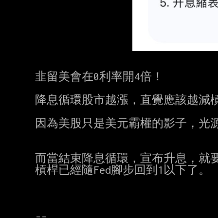
韭留美會在0利率開4倍！

降息循環股市越漲，直覺應該越減槓
因為美股只是美元霸權的影子，光源
而當結束降息循環，宣布升息，就要
槓桿已經隨Fed腳步回到1以下了。
