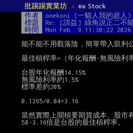
批踢踢實業坊
›
Stock
看板
作者
onekoni (一貓人我的超人)
標題
Re: [請益] 綠角說正二
時間
Mon Feb  9 11:30:22 2026
能不能不用觀落陰，簡單帶入凱利公
最佳槓桿率=（年化報酬-無風險利率
台股年化報酬14.15%

無風險利率約1.5%

標準差約20%

0.1265/0.04=3.16

當然實際上開槓要期貨成本、股市有位
58-3.16倍是台股的最佳槓桿率。
