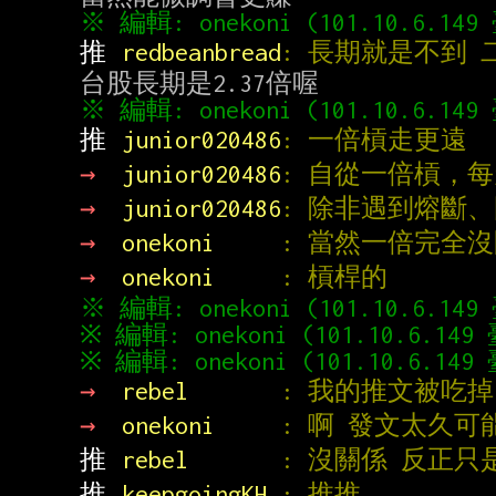
推 
redbeanbread
: 長期就是不到 
推 
junior020486
: 一倍槓走更遠
→ 
junior020486
: 自從一倍槓，
→ 
junior020486
: 除非遇到熔斷
→ 
onekoni     
: 當然一倍完全
→ 
onekoni     
: 槓桿的
→ 
rebel       
: 我的推文被吃掉
→ 
onekoni     
: 啊 發文太久
推 
rebel       
: 沒關係 反正
推 
keepgoingKH 
: 推推