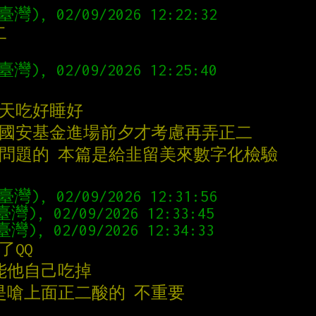
二
每天吃好睡好
、國安基金進場前夕才考慮再弄正二
沒問題的 本篇是給韭留美來數字化檢驗
了QQ
可能他自己吃掉
只是嗆上面正二酸的 不重要