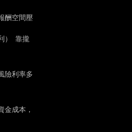
酬空間壓

） 靠攏

險利率多

金成本，
