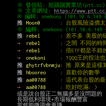
※ 文章網址: 
https://www.ptt.cc
推 
Moon0       
: 台股風險溢價
推 
rebel       
: 差不多 美股的
→ 
rebel       
: 之間 不同的時
→ 
rebel       
: 倍ETF都是不
→ 
onekoni     
: TQQQ王的投
推 
ghytrfvbnmju
: 推 原來是這樣
推 
hbooreo     
: 喜歡你的數學
推 
aa00788     
: 這代表台股的
→ 
aa00788     
: 吃好吃滿: )
或是說台股正二無腦多是沒問題的

長期低利環境+市場報酬豐富
