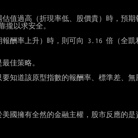
估值過高（折現率低、股價貴）時，預期報
 靠攏以求安全。

酬率上升）時，則可向 3.16 倍（全凱利
最佳策略。

要知道該原型指數的報酬率、標準差、無風


美國擁有全然的金融主權，股市反應的是資