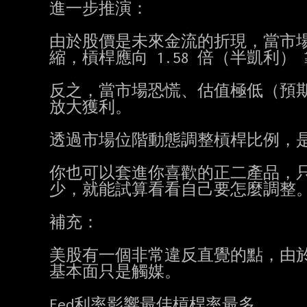
進一步推演：

由於股價是未來金流的折現，當市場
縮，槓桿應向 1.58 倍（半凱利）
反之，當市場恐慌、估值極低（預期報
放大獲利。

透過市場位階動態調整槓桿比例，是
你也可以套進你喜歡的正二產品，只
少，就能試算看看自己要怎麼調整。
補充：

美股有一個非常違反直覺的點，由於
基本面只是觸媒。

Fed利率影響最佳槓桿率最多。
