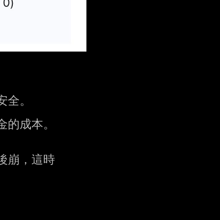
全。

的成本。

崩，這時
