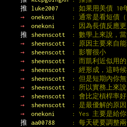
推 
luke2007    
: 如果用美債 1
→ 
onekoni     
: 通常是看短債（
→ 
onekoni     
: 因為長債反應
推 
sheenscott  
: 數學上來說，
→ 
sheenscott  
: 原因主要來自
→ 
sheenscott  
: 影響很小
→ 
sheenscott  
: 而凱利近似用
→ 
sheenscott  
: 經形成，這時
→ 
sheenscott  
: 但是短期內你
→ 
sheenscott  
: 所以實務上來
→ 
sheenscott  
: 會比定槓桿率好，
→ 
sheenscott  
: 是最優解的原
→ 
onekoni     
: Yes 主要是
推 
aa00788     
: 每天硬要調整