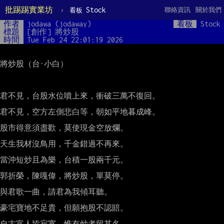
批踢踢實業坊
›
Stock
聯絡資訊
關於我們
看板
作者
jodawa (jodaway)
看板
Stock
標題
[創作] 將炒股 
時間
Tue Feb 24 22:01:19 2026
將炒股（台·小白）

君不見，台股水位噴上來，衝破三萬不復回。

君不見，空方左側悲白等，朝如平地暮成峰。

股市得意須盡歡，莫使現金空放爛。

天生我材沒鳥用，千金錯過不再來。

當沖短炒且為樂，台積一股兩千元。

郭折榮，陳嘎偉，將炒股，單莫停。

與君歌一曲，請君為我傾耳聽。

豪宅寶地不足貴，但願抱股不認賠。

自古富人皆寂寞，惟有炒者留其名。
