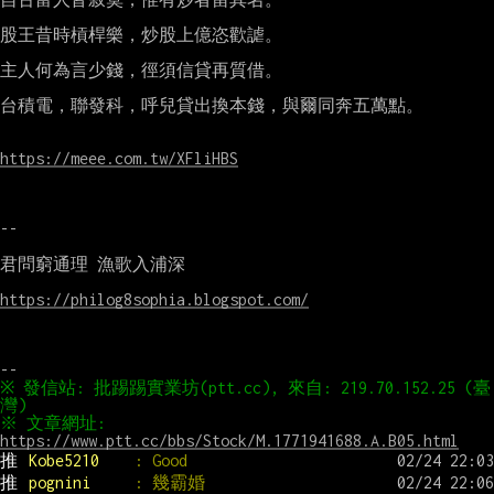
股王昔時槓桿樂，炒股上億恣歡謔。

主人何為言少錢，徑須信貸再質借。

台積電，聯發科，呼兒貸出換本錢，與爾同奔五萬點。

https://meee.com.tw/XFliHBS
--

君問窮通理 漁歌入浦深

https://philog8sophia.blogspot.com/
※ 發信站: 批踢踢實業坊(ptt.cc), 來自: 219.70.152.25 (臺
※ 文章網址: 
https://www.ptt.cc/bbs/Stock/M.1771941688.A.B05.html
推 
Kobe5210    
: Good
推 
pognini     
: 幾霸婚