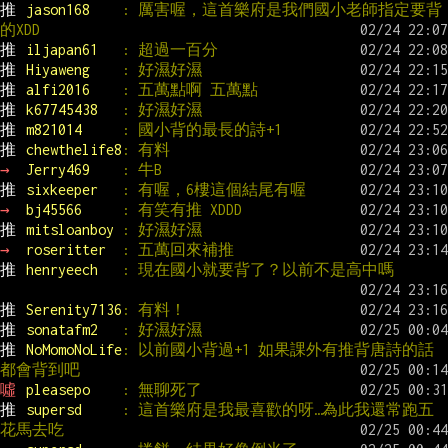
推 
jason168    
: 厲害喔，這首樂府是我們國小老師指定要背
的XDD
推 
iljapan61   
: 超過一百分
推 
Hiyaweng    
: 好濕好濕
推 
alfi2016    
: 五萬點啊 五萬點
推 
k67745438   
: 好濕好濕
推 
m821014     
: 國小背的最長的詩+1
推 
chewthelife8
: 有料
→ 
Jerry469    
: 牛B
推 
sixkeeper   
: 有喔，6樓這個結尾有喔
→ 
bj45566     
: 有笑有推 XDDD
推 
mitsloanboy 
: 好濕好濕
→ 
roseritter  
: 五萬回來補推
推 
henryeech   
: 現在國小就要背了？以前不是高中嗎
推 
Serenity7136
: 有料！
推 
sonatafm2   
: 好濕好濕
推 
NoMomoNoLife
: 以前國小背過+1 如果課外有推背唐詩的話
都會背到吧
噓 
pleasepo    
: 無聊死了
推 
supersd     
: 這首樂府是我最喜歡的呀…為此我還常跑五
花馬去吃