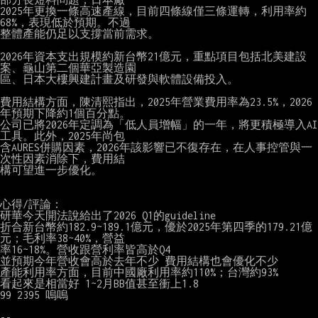
2025年更換一條高速產線，目前四條線僅三條運轉，利用率約
68%，表現低於預期。不過

整體產能仍足以支撐當前需求。

2026年資本支出規模約新台幣21億元，重點項目包括北美建設
案、龜山第二個華亞製造園

區、日本大樓興建計畫及研發與軟體設備投入。

費用結構方面，陳清熙指出，2025年營業費用率為23.5%，2026
年預期下降約1個百分點。

公司已將2026年定調為「低人員增幅」的一年，將更積極導入AI
工具。此外，2025年尚包

含AURES併購因素，2026年該影響已不復存在，在人事控管與一
次性因素消除下，費用結

構可望進一步優化。

心得/評論：

研華今天開法說給出了2026 Q1的guideline

折合新台幣約182.9~189.1億元，優於2025年第四季的179.21億
元；毛利率38~40%，營益

率16~18%。營收跟營利率皆高於Q4

並預期今年營收會高於去年不少 費用結構也會優化不少

產能利用率方面，目前中國廠利用率約110%；台灣約93%

看起來是相當好 1~2月BB值甚至衝上1.8

99 2395 嗚嗚
