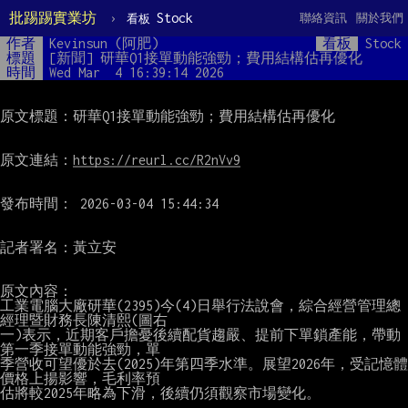
批踢踢實業坊
›
Stock
聯絡資訊
關於我們
看板
作者
Kevinsun (阿肥)
看板
Stock
標題
[新聞] 研華Q1接單動能強勁；費用結構估再優化
時間
Wed Mar  4 16:39:14 2026
原文標題：研華Q1接單動能強勁；費用結構估再優化

原文連結：
https://reurl.cc/R2nVv9
發布時間： 2026-03-04 15:44:34

記者署名：黃立安

原文內容：

工業電腦大廠研華(2395)今(4)日舉行法說會，綜合經營管理總
經理暨財務長陳清熙(圖右

一)表示，近期客戶擔憂後續配貨趨嚴、提前下單鎖產能，帶動
第一季接單動能強勁，單

季營收可望優於去(2025)年第四季水準。展望2026年，受記憶體
價格上揚影響，毛利率預

估將較2025年略為下滑，後續仍須觀察市場變化。
