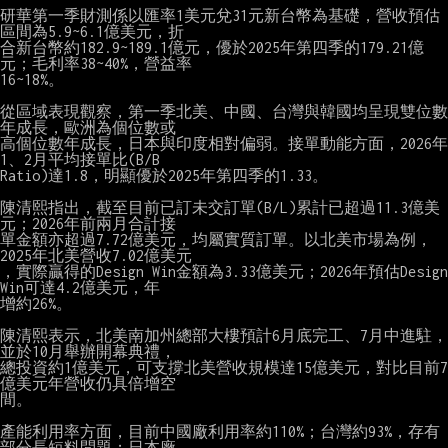
研華第一季財測係以匯率1美元兌31元新台幣為基礎，營收預估
區間為5.9~6.1億美元，折

合新台幣約182.9~189.1億元，優於2025年第四季的179.21億
元；毛利率38~40%，營益率

16~18%。

從區域表現觀察，第一季北美、中國、台灣與韓國均呈現雙位數
年成長，歐洲為個位數或

高個位數年成長，日本與印度相對偏弱。接單動能方面，2026年
1、2月平均接單比(B/B

Ratio)達1.8，明顯優於2025年第四季的1.33。

陳清熙指出，截至目前已訂未交訂單(B/L)累計已超過11.3億美
元；2026年前兩月合計接

單金額亦超過7.72億美元，均屬實質訂單。以北美市場為例，
2025年北美營收7.02億美元

，實際贏得的Design Win金額為3.33億美元；2026年預估Design 
Win可達4.2億美元，年

增約26%。

陳清熙表示，北美南加州總部大樓預計6月底完工、7月中進駐，
並於10月舉辦開幕典禮，

總投資約1億美元，可支撐北美營收規模達15億美元，對比目前7
億美元年營收仍具倍增空

間。

產能利用率方面，目前中國廠利用率約110%；台灣約93%，存有
部分長短料問題；日本廠
