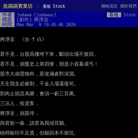
批踢踢實業坊
›
Stock
聯絡資訊
關於我們
看板
作者
jodawa (jodaway)
看板
Stock
標題
[創作] 將淨韭 
時間
Mon Mar  9 19:45:46 2026
將淨韭  《台·忄白》

君不見，台股高樓垮下來，斷頭出場不復回。

君不見，崩盤史上第四慘，朝是小資暮成丐！

股市大崩需烙幹，莫使滿倉對深淵。

天生我韭必被割，千金入場還復筍。

割肉止損且為樂，會須一虧三百萬。

三法人，投資客，

將淨韭，崩莫停，

與君歌一曲，請君為我傾耳聽。

槓桿歐印不足貴，但願回本不留坑。
