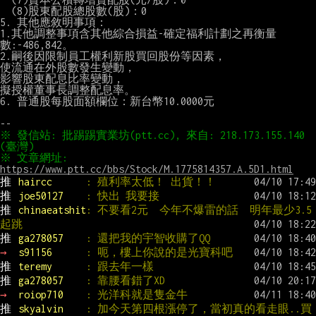
　(8)股東配股總股數(股)：0

5. 其他應敘明事項：

1.其他調整事項含其他綜合損益-確定福利計劃之再衡量
數:-486,842。

2.嗣後因限制員工權利新股買回股份等因素，

使流通在外股數發生變動，

影響股東配息比率變動，

擬授權董事長調整配息率。

6. 普通股每股面額欄位：新台幣10.0000元

※ 發信站: 批踢踢實業坊(ptt.cc), 來自: 218.173.155.140 
※ 文章網址: 
https://www.ptt.cc/bbs/Stock/M.1775814357.A.5D1.html
推 
haircc      
: 殖利率太低！ 出貨！！
推 
joe50127    
: 快出 我要接
推 
chinaeatshit
: 不要看2元  今年不爆雷的話  明年最少3.5
起跳
推 
ga278057    
: 還把我的宇智收購了QQ
→ 
s91156      
: 呃，樓上你說的是光寶科吧
推 
teremy      
: 跟去年一樣
推 
ga278057    
: 靠腰看錯了XD
→ 
roiop710    
: 光洋科就是隻金牛
推 
skyalvin    
: 加今天第四根漲停了，當初真的看走眼..買