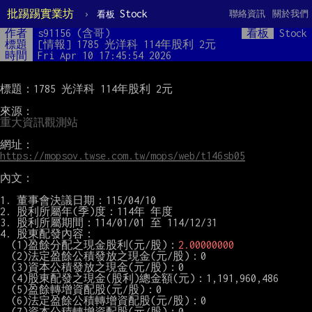
批踢踢實業坊
›
Stock
聯絡資訊
關於我們
看板
作者
s91156 (含哥)
看板
Stock
標題
[情報] 1785 光洋科 114年股利 2元
時間
Fri Apr 10 17:45:54 2026
標題：1785 光洋科 114年股利 2元

重大資訊觀測站
https://mopsov.twse.com.tw/mops/web/t146sb05
內文：

1. 董事會決議日期：115/04/10

2. 股利所屬年(季)度：114年 年度

3. 股利所屬期間：114/01/01 至 114/12/31

4. 股東配發內容：

　(1)盈餘分配之現金股利(元/股)：
2.00000000
　(2)法定盈餘公積發放之現金(元/股)：0

　(3)資本公積發放之現金(元/股)：0

　(4)股東配發之現金(股利)總金額(元)：1,191,960,486

　(5)盈餘轉增資配股(元/股)：0

　(6)法定盈餘公積轉增資配股(元/股)：0

　(7)資本公積轉增資配股(元/股)：0
