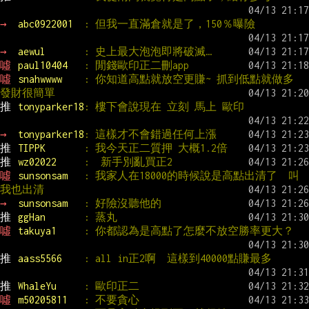
→ 
abc0922001  
: 但我一直滿倉就是了，150％曝險
→ 
aewul       
: 史上最大泡泡即將破滅…
噓 
paul10404   
: 閒錢歐印正二刪app
噓 
snahwwww    
: 你知道高點就放空更賺~ 抓到低點就做多 
發財很簡單
推 
tonyparker18
: 樓下會說現在 立刻 馬上 歐印
→ 
tonyparker18
: 這樣才不會錯過任何上漲
推 
TIPPK       
: 我今天正二質押 大概1.2倍
推 
wz02022     
:  新手別亂買正2
噓 
sunsonsam   
: 我家人在18000的時候說是高點出清了  叫
我也出清
→ 
sunsonsam   
: 好險沒聽他的
推 
ggHan       
: 蒸丸
噓 
takuya1     
: 你都認為是高點了怎麼不放空勝率更大？
推 
aass5566    
: all in正2啊  這樣到40000點賺最多
推 
WhaleYu     
: 歐印正二
噓 
m50205811   
: 不要貪心