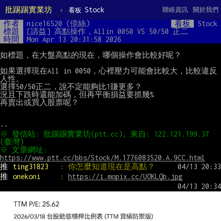
批踢踢實業坊
›
Stock
聯絡資訊
關於我們
看板
作者
nice16520 (倷絲)
看板
Stock
標題
[請益] 高點操作，Allin 0050 VS 50/50 正二
時間
Mon Apr 13 20:31:58 2026
如標題，在大盤高點的現在，哪個操作會比較好呢？

如果選擇現在All in 0050，心裡壓力可能會比較大，比較違反
人性。

選擇50/50正二，說不定能夠比1賺更多？

況且下跌時還能加碼，但再平衡損益要抓幾%

再賣出或買入股票呢？

※ 發信站: 批踢踢實業坊(ptt.cc), 來自: 122.121.199.37 
※ 文章網址: 
https://www.ptt.cc/bbs/Stock/M.1776083520.A.9CC.html
推 
ting31823   
: 你怎麼知道現在是高點？
推 
onekoni     
: 
https://i.mopix.cc/UOKLQb.jpg