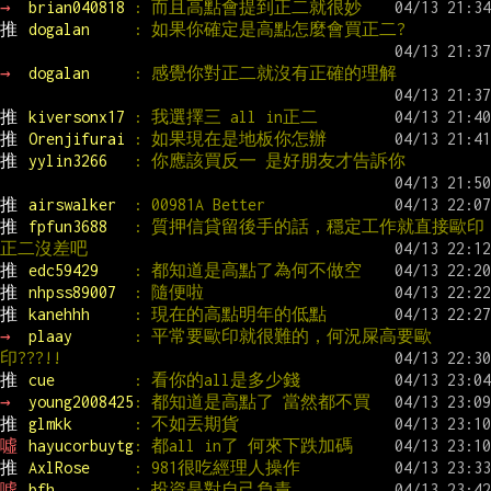
→ 
brian040818 
: 而且高點會提到正二就很妙
推 
dogalan     
: 如果你確定是高點怎麼會買正二?
→ 
dogalan     
: 感覺你對正二就沒有正確的理解
推 
kiversonx17 
: 我選擇三 all in正二
推 
Orenjifurai 
: 如果現在是地板你怎辦
推 
yylin3266   
: 你應該買反一 是好朋友才告訴你
推 
airswalker  
: 00981A Better
推 
fpfun3688   
: 質押信貸留後手的話，穩定工作就直接歐印
正二沒差吧
推 
edc59429    
: 都知道是高點了為何不做空
推 
nhpss89007  
: 隨便啦
推 
kanehhh     
: 現在的高點明年的低點
→ 
plaay       
: 平常要歐印就很難的，何況屎高要歐
印???!!
推 
cue         
: 看你的all是多少錢
→ 
young2008425
: 都知道是高點了 當然都不買
推 
glmkk       
: 不如丟期貨
噓 
hayucorbuytg
: 都all in了 何來下跌加碼
推 
AxlRose     
: 981很吃經理人操作
噓 
bfh         
: 投資是對自己負責