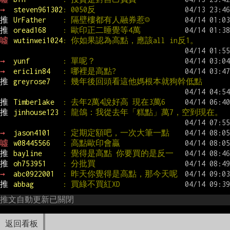
→ 
steven961302
: 0050反
推 
UrFather    
: 隔壁樓都有人融券惹☺
推 
oread168    
: 歐印正二睡覺等4萬
噓 
wutinwei1024
: 你如果認為高點，應該all in反1。
→ 
yunf        
: 單呢？
→ 
ericlin84   
: 哪裡是高點?
推 
greyrose7   
: 幾年後回頭看這他媽根本就狗幹低點
推 
Timberlake  
: 去年2萬4說好高 現在3萬6
推 
jinhouse123 
: 龍鴿：我從去年「糕點」萬7，空到現在。
→ 
jason4101   
: 定期定額吧，一次大筆一點
噓 
w08445566   
: 高點歐印會贏
推 
bayline     
: 覺得是高點 你要買的是反一
推 
oh753951    
: 分批買
→ 
abc0922001  
: 昨天你覺得是高點，那今天呢
推 
abbag       
: 買綠不買紅XD
推文自動更新已關閉
返回看板