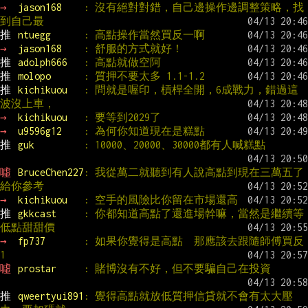
→ 
jason168    
: 沒有絕對對錯，自己邊操作邊調整策略，找
到自己最
推 
ntuegg      
: 高點操作當然買反一啊
→ 
jason168    
: 舒服的方式就好！
推 
adolph666   
: 高點就做空阿
推 
molopo      
: 質押不要太多 1.1-1.2
推 
kichikuou   
: 問就是喔印，槓桿全開，6成戰力，錯過這
波沒上車，
→ 
kichikuou   
: 要等到2029了
→ 
u9596g12    
: 為何你知道現在是糕點
推 
guk         
: 10000、20000、30000都有人喊糕點
噓 
BruceChen227
: 我從萬二就聽到有人說高點到現在三萬五了 
給你參考
→ 
kichikuou   
: 空手的風險比你留在市場還高
推 
gkkcast     
: 你都知道高點了還進場幹嘛，當然是繼續等
低點甜甜價
→ 
fp737       
: 如果你覺得是高點  那應該去跟隨師傅買反
1
噓 
prostar     
: 賭博沒有不好，但不要騙自己在投資
推 
qweertyui891
: 覺得高點就放低質押信貸就不會有太大壓