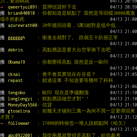
力，要加碼就
→ 
qweertyui891
: 質押信貸幹下去
推 
brian040818 
: 你都知道是糕點了 當然是等回檔30000萬進
場不然虧死
推 
azurewrath00
: 20年後回頭看，3萬5絕對是低中低...
推 
ggggggh     
: 衝進去就對了。 跌個五十趴很正常
推 
debris      
: 高點應該是要大台空單佈下去吧
推 
Obama19     
: 你都覺得高點 當然是反一歐印
推 
cksai       
: 會不會其實現在在谷底？
推 
repast      
: 錯過這車 不知道要等幾年了科科
推 
tengobo     
: 歐印 現在是準備翻漲
推 
longlongyi  
: 糕點應該做空才對^ ^
推 
MoneyDay5566
: 信貸
推 
gtoselina   
: 前幾天才碰到三萬一為何不買一定要彈回來
才買？
→ 
followwar   
: 21000的時候也一堆人說糕點阿 (哈欠)
推 
abc0922001  
: 我從兩萬就覺得是高點了，給你參考