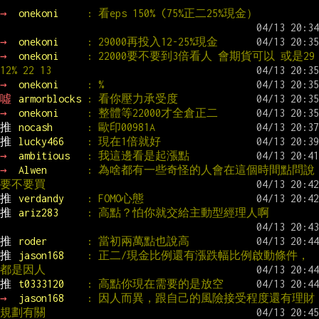
→ 
onekoni     
: 看eps 150% (75%正二25%現金）
→ 
onekoni     
: 29000再投入12-25%現金
→ 
onekoni     
: 22000要不要到3倍看人 會期貨可以 或是29 
12% 22 13
→ 
onekoni     
: %
噓 
armorblocks 
: 看你壓力承受度
→ 
onekoni     
: 整體等22000才全倉正二
推 
nocash      
: 歐印00981A
推 
lucky466    
: 現在1倍就好
→ 
ambitious   
: 我這邊看是起漲點
→ 
Alwen       
: 為啥都有一些奇怪的人會在這個時間點問說
要不要買
推 
verdandy    
: FOMO心態
推 
ariz283     
: 高點？怕你就交給主動型經理人啊
推 
roder       
: 當初兩萬點也說高
推 
jason168    
: 正二/現金比例還有漲跌幅比例啟動條件，
都是因人
推 
t0333120    
: 高點你現在需要的是放空
→ 
jason168    
: 因人而異，跟自己的風險接受程度還有理財
規劃有關